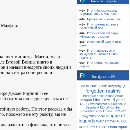
Новые конкурсы
Итоги блицконкурса
«Братья наши меньшие!»
Братья наши меньшие!
Итоги путешествия в
с Малфой.
Волшебный лес
Итоги сезонной акции
«Фанартист сезона»
Яблоневый Сад. Итоги
бала
Итоги апрельского
конкурса «Сказки о Синей
на пост министра Магии, маги
планете»
осле Второй Войны никто в
Итоги игры: «верю/не
верю»
они начали внедрять своих людей в
о на этот раз они решили
Топ фраз на FF
вновь
life
(Sonic
андеграунд
forgotten realms
мире Джоан Роулинг и ее
Porcelain
shine
Bound
Silver
 (хотя за последнее ручаться не
Disciples III
вторая
young
NC-17
warhammer 40000
весна
Вергилий
Mortal Kombat
ойную работу. Но этот рассказ я бы
Forever
Revelation
effect
mass
о, похожего на эту работу, вы не
league of
with
весы
буду
legends
Warhammer 40 000
на ради этого фанфика, что не так-
seven
ангст
from
Alpha
nkar