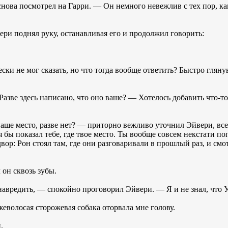
снова посмотрел на Гарри. — Он немного невежлив с тех пор, ка
вери поднял руку, останавливая его и продолжил говорить:
ски не мог сказать, но что тогда вообще ответить? Быстро глянув
Разве здесь написано, что оно ваше? — Хотелось добавить что-то 
 наше место, разве нет? — приторно вежливо уточнил Эйвери, вс
 я бы показал тебе, где твое место. Ты вообще совсем некстати 
двор: Рон стоял там, где они разговаривали в прошлый раз, и см
он сквозь зубы.
навредить, — спокойно проговорил Эйвери. — Я и не знал, что 
жеволосая сторожевая собака оторвала мне голову.
.