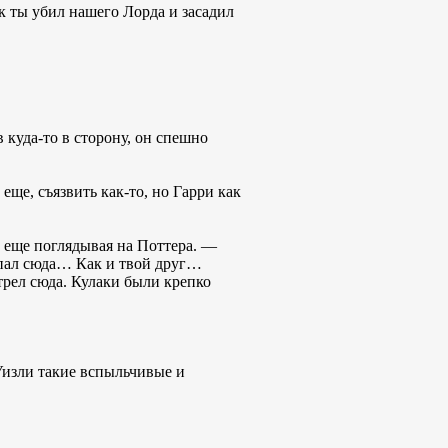
к ты убил нашего Лорда и засадил
 куда-то в сторону, он спешно
еще, съязвить как-то, но Гарри как
е еще поглядывая на Поттера. —
попал сюда… Как и твой друг…
отрел сюда. Кулаки были крепко
Уизли такие вспыльчивые и