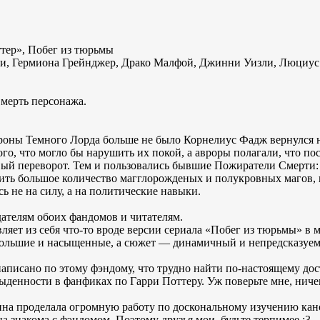
тер», Побег из тюрьмы
ли, Гермиона Грейнджер, Драко Малфой, Джинни Уизли, Люциу
мерть персонажа.
ороны Темного Лорда больше не было Корнелиус Фадж вернулся 
ого, что могло бы нарушить их покой, а авроры полагали, что п
ый переворот. Тем и пользовались бывшие Пожиратели Смерти: 
ить большое количество магглорожденых и полукровных магов, н
сь не на силу, а на политические навыки.
ателям обоих фандомов и читателям.
ляет из себя что-то вроде версии сериала «Побег из тюрьмы» в 
ольшие и насыщенные, а сюжет — динамичный и непредсказуемый
аписано по этому фэндому, что трудно найти по-настоящему дост
быденности в фанфиках по Гарри Поттеру. Уж поверьте мне, ничег
ина проделала огромную работу по доскональному изучению кано
она знакома с фэндомом. Поэтому друзья мои, будьте терпимее :3