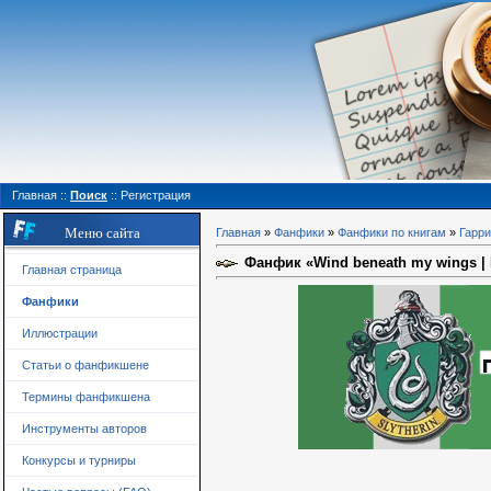
Главная
::
Поиск
::
Регистрация
Меню сайта
Главная
»
Фанфики
»
Фанфики по книгам
»
Гарри
Фанфик «Wind beneath my wings |
Главная страница
Фанфики
Иллюстрации
Статьи о фанфикшене
Термины фанфикшена
Инструменты авторов
Конкурсы и турниры