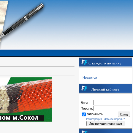
С каждого по лайку!
Нравится
Личный кабинет
Логин:
Пароль:
запомнить
Регистрация
|
Забыли пароль?