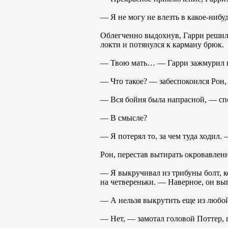
— Я не могу не влезть в какое-ниб
Облегченно выдохнув, Гарри решил, 
локти и потянулся к карману брюк.
— Твою мать… — Гарри зажмурил глаз
— Что такое? — забеспокоился Рон, 
— Вся бойня была напрасной, — спо
— В смысле?
— Я потерял то, за чем туда ходил.
Рон, перестав вытирать окровавленн
— Я выкручивал из трибуны болт, к
на четвереньки. — Наверное, он вы
— А нельзя выкрутить еще из любо
— Нет, — замотал головой Поттер, 