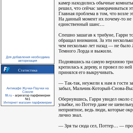
камер находились обычные комнаты 
решил, что сейчас заморачиваться э
Главная проблема в том, что возле
На данный момент их почему-то не 
единственный шанс…
Спешно зашагав к трибуне, Гарри то
обращал внимания. За эти нескольк
чем несколько лет назад — не было 
Темного Лорда и выжили.
Для добавления необходима
авторизация
Поднявшись на самую верхнюю трибу
крепилась к дереву, и провел по не
Статистика
принялся его выкручивать.
— Так-так, неужели к нам в гости з
забыл, Мальчик-Который-Снова-В
Антикафе Жучки-Паучки на
Соколе
fifi.ru
- агрегатор парфюмерии
Обернувшись, Гарри увидел около 
№1
Интернет магазин парфюмерии
улыбке, но Поттер даже не шевельнул
неприятное, ведь люди, которые ок
лично знал.
— Зря ты сюда сел, Поттер… — про