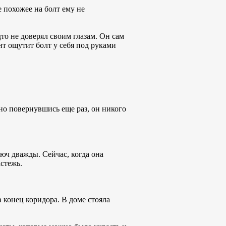
е похожее на болт ему не
дто не доверял своим глазам. Он сам
нт ощутит болт у себя под руками
, но повернувшись еще раз, он никого
люч дважды. Сейчас, когда она
астежь.
 конец коридора. В доме стояла