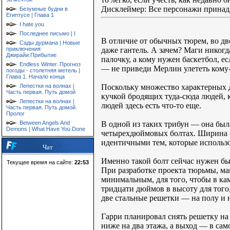
Дисклеймер: Все персонажи принад
Безумные будни в
Египтусе | Глава 1
I hate you
Последнее письмо | I
В отличие от обычных тюрем, во дв
Сады дурмана | Новые
даже гантель. А зачем? Маги никог
приключения
Джирайи:Прибытие
палочку, а кому нужен баскетбол, е
Endless Winter. Прогноз
— не приведи Мерлин улететь кому
погоды - столетняя метель |
Глава 1. Начало конца
Поскольку множество характерных д
Лепестки на волнах |
Часть первая. Путь домой
кучкой бродящих туда-сюда людей, 
Лепестки на волнах |
людей здесь есть что-то еще.
Часть первая. Путь домой.
Пролог
В одной из таких трибун — она был
Between Angels And
Demons | What Have You Done
четырехдюймовых болтах. Ширина бо
идентичными тем, которые использо
Чат
Именно такой болт сейчас нужен бы
Текущее время на сайте:
22:53
При разработке проекта тюрьмы, ма
минимальным, для того, чтобы в ка
тридцати дюймов в высоту для того
две стальные решетки — на полу и 
Гарри планировал снять решетку на 
ниже на два этажа, а выход — в са