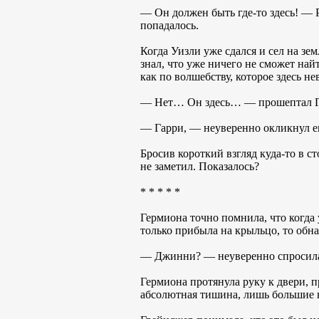
— Он должен быть где-то здесь! — Р
попадалось.
Когда Уизли уже сдался и сел на зе
знал, что уже ничего не сможет най
как по волшебству, которое здесь н
— Нет… Он здесь… — прошептал Гар
— Гарри, — неуверенно окликнул ег
Бросив короткий взгляд куда-то в ст
не заметил. Показалось?
* * * * *
Гермиона точно помнила, что когда 
только прибыла на крыльцо, то обнар
— Джинни? — неуверенно спросила 
Гермиона протянула руку к двери, п
абсолютная тишина, лишь большие 