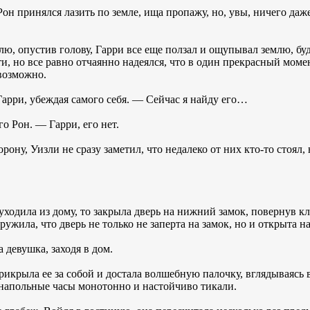
он принялся лазить по земле, ища пропажу, но, увы, ничего даж
млю, опустив голову, Гарри все еще ползал и ощупывал землю, бу
ти, но все равно отчаянно надеялся, что в один прекрасный моме
евозможно.
ри, убеждая самого себя. — Сейчас я найду его…
о Рон. — Гарри, его нет.
орону, Уизли не сразу заметил, что недалеко от них кто-то стоял
уходила из дому, то закрыла дверь на нижний замок, повернув к
ужила, что дверь не только не заперта на замок, но и открыта н
девушка, заходя в дом.
рикрыла ее за собой и достала волшебную палочку, вглядываясь в
напольные часы монотонно и настойчиво тикали.