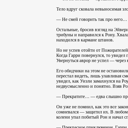
Тело вдруг сковала невыносимая зл
— Не смей говорить так про него… 
Остальные, бросив взгляд на Эйвери
трибуны и направился к Рону. Хвала
находился в кармане штанов.
Но не успев отойти от Пожирателей,
Когда Гарри повернулся, то увидел 
Увернуться аврор не успел — через 
Его обидчики на этом не остановили
перестал видеть, лишь улавливая см
увидел, как Уизли замахнулся на Ро
недвусмысленно и понятно. Взяв Рон
— Прекратите… — едва слышно прош
Он уже не помнил, как это все зако
сомневался — защитил их. В любом с
колени упал побитый Рон и начал с
— Прекрасное приключение, Гарри