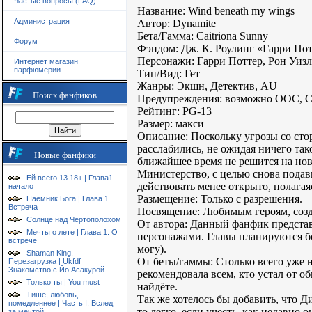
Частые вопросы (FAQ)
Название: Wind beneath my wings
Администрация
Автор: Dynamite
Бета/Гамма: Caitriona Sunny
Форум
Фэндом: Дж. К. Роулинг «Гарри Пот
Персонажи: Гарри Поттер, Рон Уиз
Интернет магазин
парфюмерии
Тип/Вид: Гет
Жанры: Экшн, Детектив, AU
Поиск фанфиков
Предупреждения: возможно ООС, С
Рейтинг: PG-13
Размер: макси
Описание: Поскольку угрозы со ст
расслабились, не ожидая ничего так
Новые фанфики
ближайшее время не решится на нов
Министерство, с целью снова подав
Ей всего 13 18+ | Глава1
действовать менее открыто, полагая
начало
Размещение: Только с разрешения.
Наёмник Бога | Глава 1.
Встреча
Посвящение: Любимым героям, созд
Солнце над Чертополохом
От автора: Данный фанфик представ
Мечты о лете | Глава 1. О
персонажами. Главы планируются б
встрече
могу).
Shaman King.
От беты/гаммы: Столько всего уже н
Перезагрузка | Ukfdf
Знакомство с Йо Асакурой
рекомендовала всем, кто устал от о
Только ты | You must
найдёте.
Тише, любовь,
Так же хотелось бы добавить, что Д
помедленнее | Часть I. Вслед
то легко, если учесть, как недавно 
за мечтой