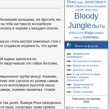
Diary
ангел
bleach
будет
блич
Obvious
безумие
битва
naruto
wings
wind
Bloody
тбольными кольцами, ни брусьев, ни
Jungle
и на тебя наставили волшебную
быть
 играть в тюрьме а квиддич опасно
воды
война
love
алисы
вампиры
алиса
нькую степь внутри каменных стен с
н создавали видимость, что кроме
Новое на форуме
Фанфики или
ориджиналы?
ий каркас крепился на
Бутылочка на поцелуи
о закручивали эти гайки болтами,
Вопросом на вопрос
Длинные слова
А как относятся ваши
иляционные трубы между этажами.
близкие к вашему
этому они сделали их размер самым
писательству?
вести вентиляцию высотой около
Предложения по
улучшению сайта
камере, помимо окошечка, стояли
Поиск соавтора
Total users (no banned):
5005
и так далее. Камера Рона находилась
ыло мало, поскольку ниже уровня
Ry7.ru -
Интернет магазин