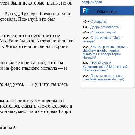
парфюмерии
ттера были некоторые планы, но он
Объявления
 Руквуд, Трэверс, Роули и другие.
стовала. Пожалуй, это был
С 8 марта!
Добро пожаловать!
С Новым Годом!
рателей, но на него никто не
С праздником "День
Азкабане было значительно меньше,
матери"
 в Хогвартской битве на стороне
Зимние ролевые игры в
Царском шкафу: новый
диаложек в Лаборатории
Иллюзий
й и железной балкой, которая
Новый урок в
Художественной Мастерской:
ой на фоне гладкого металла — и
"Шепни на ушко"
День русского языка
(Пушкинский день России)
о над ухом. — Ну и что ты здесь
акой-то слишком уж довольной
 хотелось сказать что-то колючее и
евинных, многих из которых Гарри
 кишки!