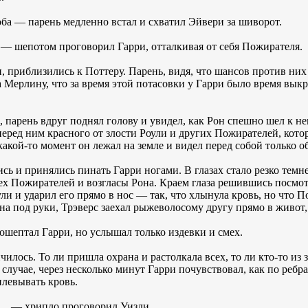
оба — парень медленно встал и схватил Эйвери за шиворот.
— шепотом проговорил Гарри, отталкивая от себя Пожирателя.
, приблизились к Поттеру. Парень, видя, что шансов против них 
 Мерлину, что за время этой потасовки у Гарри было время выкру
 парень вдруг поднял голову и увидел, как Рон спешно шел к нем
перед ним красного от злости Роули и других Пожирателей, кото
какой-то момент он лежал на земле и видел перед собой только о
сь и принялись пинать Гарри ногами. В глазах стало резко темн
ех Пожирателей и возгласы Рона. Краем глаза решившись посмотре
ули и ударил его прямо в нос — так, что хлынула кровь, но что 
а под руки, Трэверс заехал рыжеволосому другу прямо в живот, 
ептал Гарри, но услышал только издевки и смех.
нчилось. То ли пришла охрана и растолкала всех, то ли кто-то и
лучае, через несколько минут Гарри почувствовал, как по ребра
плевывать кровь.
… — хрипло проговорил Уизли.