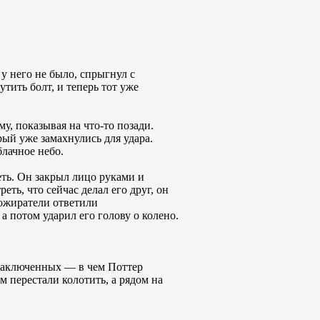
у него не было, спрыгнул с
тить болт, и теперь тот уже
у, показывая на что-то позади.
рый уже замахнулись для удара.
блачное небо.
еть. Он закрыл лицо руками и
ть, что сейчас делал его друг, он
Пожиратели ответили
а потом ударил его голову о колено.
з заключенных — в чем Поттер
м перестали колотить, а рядом на