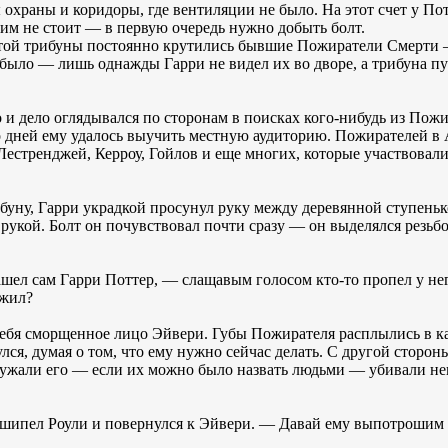
охраны и коридоры, где вентиляции не было. На этот счет у По
тим не стоит — в первую очередь нужно добыть болт.
 этой трибуны постоянно крутились бывшие Пожиратели Смерти —
было — лишь однажды Гарри не видел их во дворе, а трибуна пу
 и дело оглядывался по сторонам в поисках кого-нибудь из Пожи
о дней ему удалось выучить местную аудиторию. Пожирателей в 
Лестренджей, Керроу, Гойлов и еще многих, которые участвовали
ну, Гарри украдкой просунул руку между деревянной ступенько
й рукой. Болт он почувствовал почти сразу — он выделялся резьб
ашел сам Гарри Поттер, — слащавым голосом кто-то пропел у нег
ыжил?
себя сморщенное лицо Эйвери. Губы Пожирателя расплылись в к
ся, думая о том, что ему нужно сейчас делать. С другой стороны
ружали его — если их можно было назвать людьми — убивали н
шипел Роули и повернулся к Эйвери. — Давай ему выпотрошим