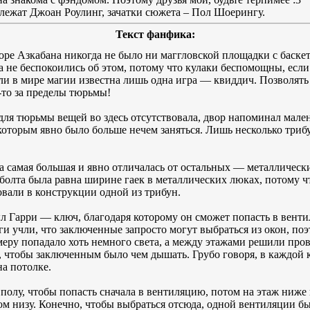
лежат Джоан Роулинг, зачатки сюжета – Пол Шоерингу.
Текст фанфика:
оре Азкабана никогда не было ни маггловской площадки с баске
да не беспокоились об этом, потому что кулаки беспомощны, есл
сли в мире магии известна лишь одна игра — квиддич. Позволять
-то за пределы тюрьмы!
ля тюрьмы вещей во здесь отсутствовала, двор напоминал мале
которым явно было больше нечем заняться. Лишь несколько трибу
а самая большая и явно отличалась от остальных — металлическ
лта была равна ширине гаек в металлических люках, потому чт
вали в конструкции одной из трибун.
л Гарри — ключ, благодаря которому он сможет попасть в вент
ги учли, что заключенные запросто могут выбраться из окон, по
меру попадало хоть немного света, а между этажами решили про
, чтобы заключенным было чем дышать. Грубо говоря, в каждой 
на потолке.
полу, чтобы попасть сначала в вентиляцию, потом на этаж ниже 
мом низу. Конечно, чтобы выбраться отсюда, одной вентиляции б