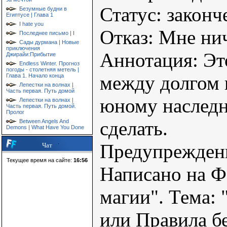
Статус: законч
Безумные будни в
Египтусе | Глава 1
I hate you
Отказ: Мне ни
Последнее письмо | I
Сады дурмана | Новые
приключения
Аннотация: Эт
Джирайи:Прибытие
Endless Winter. Прогноз
погоды - столетняя метель |
между долгом 
Глава 1. Начало конца
Лепестки на волнах |
Часть первая. Путь домой
юному наследн
Лепестки на волнах |
Часть первая. Путь домой.
Пролог
сделать.
Between Angels And
Demons | What Have You Done
Предупреждени
Чат
Текущее время на сайте:
16:56
Написано на Ф
магии". Тема: 
или Правила бе