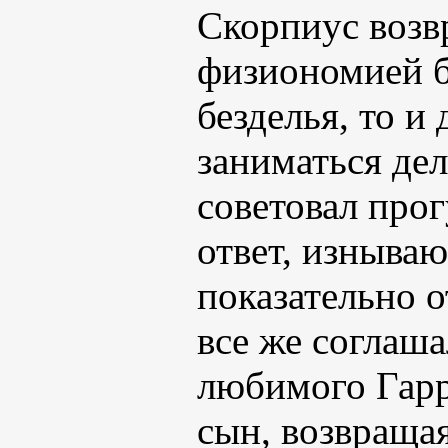
Скорпиус возв
физиономией б
безделья, то и
заниматься де
советовал прог
ответ, изнываю
показательно о
все же соглаша
любимого Гарр
сын, возвраща