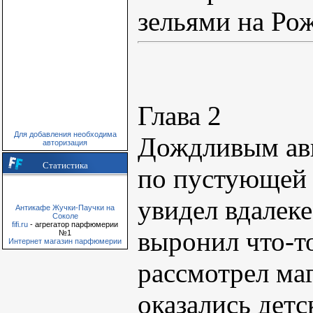
зельями на Ро
Глава 2
Для добавления необходима
Дождливым авг
авторизация
Статистика
по пустующей 
увидел вдалеке
Антикафе Жучки-Паучки на
Соколе
fifi.ru
- агрегатор парфюмерии
выронил что-т
№1
Интернет магазин парфюмерии
рассмотрел ма
оказались дет