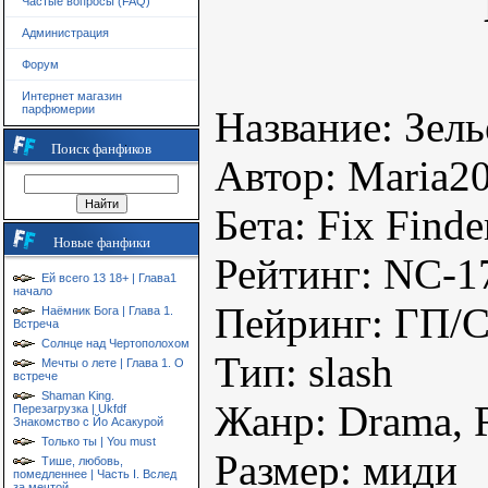
Частые вопросы (FAQ)
Администрация
Форум
Интернет магазин
парфюмерии
Название: Зел
Поиск фанфиков
Автор: Maria2
Бета: Fix Finde
Новые фанфики
Рейтинг: NC-1
Ей всего 13 18+ | Глава1
начало
Пейринг: ГП/
Наёмник Бога | Глава 1.
Встреча
Солнце над Чертополохом
Тип: slash
Мечты о лете | Глава 1. О
встрече
Shaman King.
Жанр: Drama, 
Перезагрузка | Ukfdf
Знакомство с Йо Асакурой
Только ты | You must
Размер: миди
Тише, любовь,
помедленнее | Часть I. Вслед
за мечтой