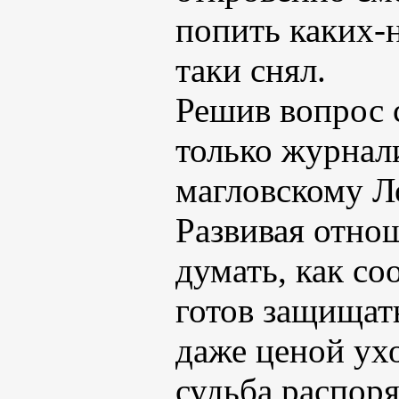
попить каких-н
таки снял.
Решив вопрос 
только журнали
магловскому Л
Развивая отно
думать, как со
готов защищать
даже ценой ухо
судьба распор