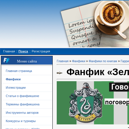
Главная
::
Поиск
::
Регистрация
Меню сайта
Главная
»
Фанфики
»
Фанфики по книгам
»
Гарри
Фанфик «Зель
Главная страница
Фанфики
Иллюстрации
Статьи о фанфикшене
Термины фанфикшена
Инструменты авторов
Конкурсы и турниры