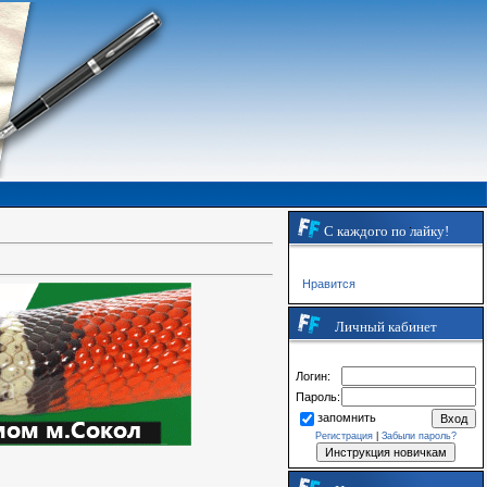
С каждого по лайку!
Нравится
Личный кабинет
Логин:
Пароль:
запомнить
Регистрация
|
Забыли пароль?