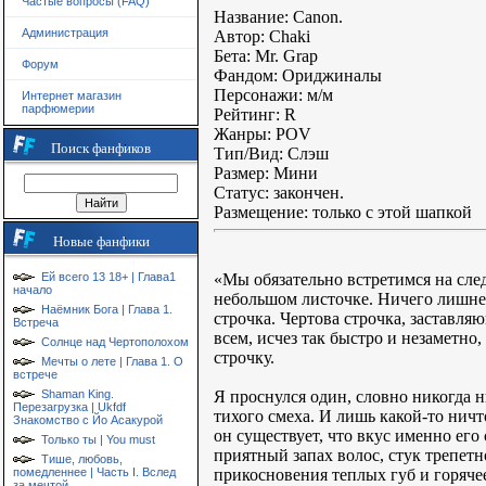
Частые вопросы (FAQ)
Название: Canon.
Администрация
Автор: Сhaki
Бета: Mr. Grap
Форум
Фандом: Ориджиналы
Персонажи: м/м
Интернет магазин
парфюмерии
Рейтинг: R
Жанры: POV
Поиск фанфиков
Тип/Вид: Слэш
Размер: Мини
Статус: закончен.
Размещение: только с этой шапкой
Новые фанфики
«Мы обязательно встретимся на сле
Ей всего 13 18+ | Глава1
начало
небольшом листочке. Ничего лишнег
Наёмник Бога | Глава 1.
строчка. Чертова строчка, заставля
Встреча
всем, исчез так быстро и незаметно
Солнце над Чертополохом
строчку.
Мечты о лете | Глава 1. О
встрече
Я проснулся один, словно никогда н
Shaman King.
Перезагрузка | Ukfdf
тихого смеха. И лишь какой-то ничт
Знакомство с Йо Асакурой
он существует, что вкус именно его
Только ты | You must
приятный запах волос, стук трепетн
Тише, любовь,
прикосновения теплых губ и горяче
помедленнее | Часть I. Вслед
за мечтой