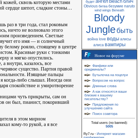
ангел
bleach
блич
ой кожей, сквозь которую местами
будет
Obvious
безумие
naruto
битва
щий сердце шепот, сладкие стоны…
wind
wings
Beneath
Bloody
ь раз в три года, стал роковым
Jungle
быть
ось, ничто не волновало этого
своим произведением. Светлые
воды
война
love
алисы
звучит его имя — и солнечный
вампиры
алиса
му белому роялю, стоящему в центре
нистом. Красивые руки с тонкими
Новое на форуме
рху и мягко опустились.
а внутри, казалось, все
Фанфики или
кучерявое существо. Партия правой
ориджиналы?
 тональности. Изящные пальцы
Бутылочка на поцелуи
 я когда-либо слышал. Иногда они
Вопросом на вопрос
 даря спокойствие и умиротворение
Длинные слова
А как относятся ваши
близкие к вашему
сницами чуть прикрыты, сам он
писательству?
ков он был, пианист, покоривший
Предложения по
улучшению сайта
Поиск соавтора
дителя в этом мирном
Total users (no banned):
хал кому-то рукой, а я все
5005
Ry7.ru -
Интернет магазин
парфюмерии