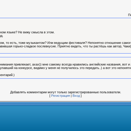
П
ском языке? Не вижу смысла в этом.
ид.
ком, то есть, тоже музыкантом? Или ведущим фестиваля? Непонятно отношение самого
авившая горько-сладкое послевкусие. Приятно видеть, что ты растёшь как автор, Чаки
 внимания привлекает, ахах)) мне самому всегда нравились английские названия, вот 
упавший на конкурсе, видимо у меня не получилось это передать..) а вот это непонят
ентарий.)
Добавлять комментарии могут только зарегистрированные пользователи.
[
Регистрация
|
Вход
]