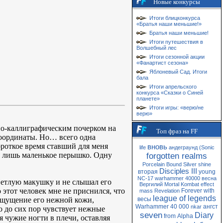
Новые конкурсы
Итоги блицконкурса
«Братья наши меньшие!»
Братья наши меньшие!
Итоги путешествия в
Волшебный лес
Итоги сезонной акции
«Фанартист сезона»
Яблоневый Сад. Итоги
бала
Итоги апрельского
конкурса «Сказки о Синей
планете»
Итоги игры: «верю/не
верю»
но-каллиграфическим почерком на
Топ фраз на FF
координаты. Но… всего одна
ороткое время ставший для меня
вновь
life
андеграунд
(Sonic
бя лишь маленькое перышко. Одну
forgotten realms
Porcelain
Bound
Silver
shine
Disciples III
вторая
young
NC-17
warhammer 40000
весна
светлую макушку и не слышал его
Вергилий
Mortal Kombat
effect
 этот человек мне не приснился, что
Forever
with
mass
Revelation
league of legends
 ощущение его нежной кожи,
весы
Warhammer 40 000
ангст
nkar
о до сих пор чувствует нежные
seven
Diary
from
Alpha
 чужие ногти в плечи, оставляя