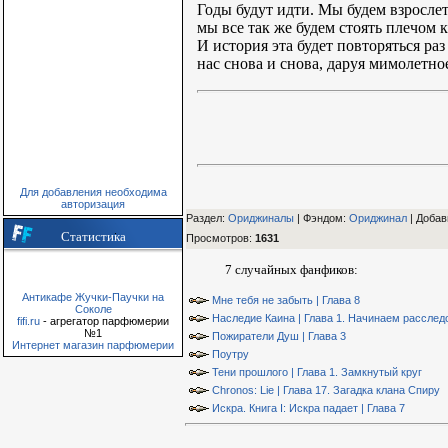
Годы будут идти. Мы будем взрослет
мы все так же будем стоять плечом к
И история эта будет повторяться ра
нас снова и снова, даруя мимолетно
Для добавления необходима
авторизация
Раздел:
Ориджиналы
| Фэндом
:
Ориджинал
|
Добав
Статистика
Просмотров
:
1631
7 случайных фанфиков:
Антикафе Жучки-Паучки на
Мне тебя не забыть | Глава 8
Соколе
Наследие Каина | Глава 1. Начинаем расслед
fifi.ru
- агрегатор парфюмерии
№1
Пожиратели Душ | Глава 3
Интернет магазин парфюмерии
Поутру
Тени прошлого | Глава 1. Замкнутый круг
Chronos: Lie | Глава 17. Загадка клана Спиру
Искра. Книга I: Искра падает | Глава 7