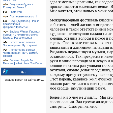
едва заметные царапины, как содрог
Безумные будни в
просвечиваются маленькие венки. В
Египтусе | Глава 1
Мне кажется, этой ночью в моих о
I hate you
Последнее письмо | I
Международный фестиваль классичес
Сады дурмана | Новые
событием в моей жизни: я встретил 
приключения
Джирайи:Прибытие
человека в такой ответственный мом
Endless Winter. Прогноз
кудряшки непослушно падали на лиц
погоды - столетняя метель |
юноша, оставив волосы в покое и п
Глава 1. Начало конца
сцены. Свет в зале слегка меркнет
Лепестки на волнах |
Часть первая. Путь домой
запястьями и длинными пальцами вз
Лепестки на волнах |
Раздались первые звуки музыки, нар
Часть первая. Путь домой.
остановилось. Так прекрасна и нежн
Пролог
руки плавно переходила в левую и 
Between Angels And
Demons | What Have You Done
юноши не спеша разгуливали по кла
затихали, словно делая передышку, 
Чат
каждому присутствующему человеку
Этот парень, казалось, жил музыко
Текущее время на сайте:
20:01
плавно раскачивался в такт произв
мое сердце, замутнивший разум.
Более я ни о чем не думал… Мы сто
соревновании. Зал громко аплодиров
смотрел… Смотрел на него.