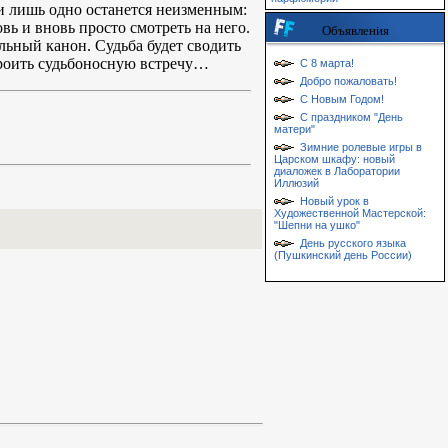
 и лишь одно останется неизменным:
овь и вновь просто смотреть на него.
Объявления
альный канон. Судьба будет сводить
строить судьбоносную встречу…
С 8 марта!
Добро пожаловать!
С Новым Годом!
С праздником "День
матери"
Зимние ролевые игры в
Царском шкафу: новый
диаложек в Лаборатории
Иллюзий
Новый урок в
Художественной Мастерской:
"Шепни на ушко"
День русского языка
(Пушкинский день России)