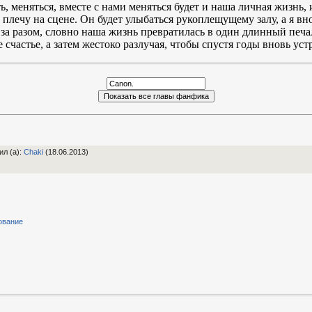
ь, меняться, вместе с нами меняться будет и наша личная жизнь,
 плечу на сцене. Он будет улыбаться рукоплещущему залу, а я вн
з за разом, словно наша жизнь превратилась в один длинный печ
е счастье, а затем жестоко разлучая, чтобы спустя годы вновь у
ил (а)
:
Chaki
(18.06.2013)
ование