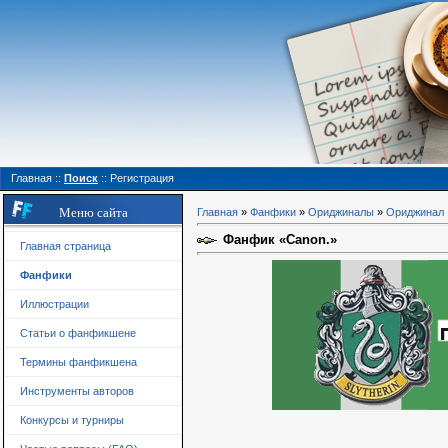
Главная
::
Поиск
::
Регистрация
Меню сайта
Главная
»
Фанфики
»
Ориджиналы
»
Ориджинал
Фанфик «Canon.»
Главная страница
Фанфики
Иллюстрации
Статьи о фанфикшене
Термины фанфикшена
Инструменты авторов
Конкурсы и турниры