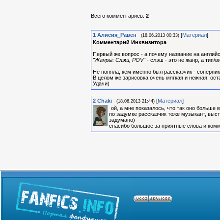
Всего комментариев
:
2
1
Алиcия_Равен
[
Материал
]
(18.06.2013 00:33)
Комментарий Инквизитора
Первый же вопрос - а почему название на англий
"Жанры: Слэш, POV"
- слэш - это не жанр, а тип/в
Не поняла, кем именно был рассказчик - соперни
В целом же зарисовка очень мягкая и нежная, ост
Удачи)
2
Chaki
[
Материал
]
(18.06.2013 21:44)
ой, а мне показалось, что так оно больше
по задумке рассказчик тоже музыкант, выст
задумано)
спасибо большое за приятные слова и комм