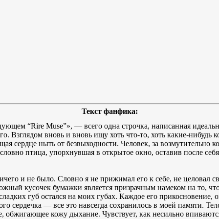
Текст фанфика:
дующем “Rire Muse”», — всего одна строчка, написанная идеаль
о. Взглядом вновь и вновь ищу хоть что-то, хоть какие-нибудь 
ющая сердце ныть от безвыходности. Человек, за возмутительно к
, словно птица, упорхнувшая в открытое окно, оставив после се
ичего и не было. Словно я не прижимал его к себе, не целовал 
ожный кусочек бумажки является призрачным намеком на то, что
 сладких губ остался на моих губах. Каждое его прикосновение,
ого сердечка — все это навсегда сохранилось в моей памяти. Тел
е, обжигающее кожу дыхание. Чувствует, как несильно впиваются