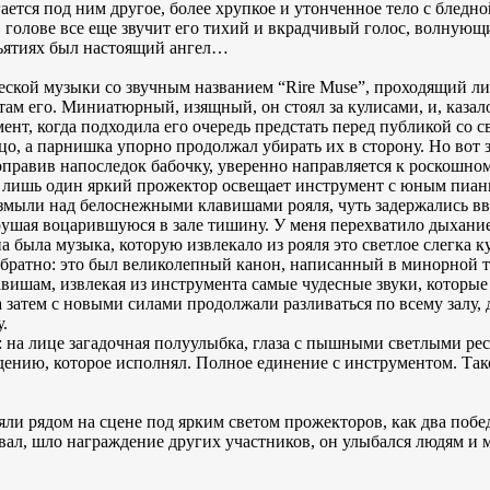
ается под ним другое, более хрупкое и утонченное тело с бледн
 голове все еще звучит его тихий и вкрадчивый голос, волную
бъятиях был настоящий ангел…
кой музыки со звучным названием “Rire Muse”, проходящий лиш
там его. Миниатюрный, изящный, он стоял за кулисами, и, казал
ент, когда подходила его очередь предстать перед публикой со 
о, а парнишка упорно продолжал убирать их в сторону. Но вот 
оправив напоследок бабочку, уверенно направляется к роскошно
 и лишь один яркий прожектор освещает инструмент с юным пиа
мыли над белоснежными клавишами рояля, чуть задержались вве
ушая воцарившуюся в зале тишину. У меня перехватило дыхание, 
а была музыка, которую извлекало из рояля это светлое слегка 
обратно: это был великолепный канон, написанный в минорной
вишам, извлекая из инструмента самые чудесные звуки, которые
а затем с новыми силами продолжали разливаться по всему залу,
.
й: на лице загадочная полуулыбка, глаза с пышными светлыми ре
едению, которое исполнял. Полное единение с инструментом. Та
яли рядом на сцене под ярким светом прожекторов, как два побе
ал, шло награждение других участников, он улыбался людям и ма