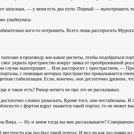
 от шпильки, — у меня есть два пути. Первый — выпотрошить т
во улыбнулась:
обязательно кого-то потрошить. Всего лишь расспросить Мурох
 попозже я произведу кое-какие расчеты, чтобы подобраться пор
то смог укрыть пространство вокруг замка от преобразований реа
этом случае выпотрошит… Или расспросит с пристрастием, — Про
порталы, с помощью которых пространство прокалывается очен
щитная стабилизация. Если, конечно, они достаточно древние, чт
е и такие есть? Ринар ничего не про это не рассказывал.
остаточно сложно разыскать. Кроме того, они нестабильны. И п
близости с фортом вдруг окажется такой портал, то он может выв
Вика. — Ну и зачем тогда вы мне рассказываете? Совершенно 
 местности как раз был такой портал. И вел он как раз прямо из