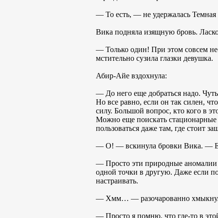
— То есть, — не удержалась Темная
Вика подняла изящную бровь. Ласко
— Только один! При этом совсем не
мстительно сузила глазки девушка.
Абир-Айе вздохнула:
— До него еще добраться надо. Чуть
Но все равно, если он так силен, ч
силу. Большой вопрос, кто кого в 
Можно еще поискать стационарные 
пользоваться даже там, где стоит за
— О! — вскинула бровки Вика. — Ещ
— Просто эти природные аномалии д
одной точки в другую. Даже если по
настраивать.
— Хмм… — разочарованно хмыкнула 
— Просто я помню, что где-то в этой