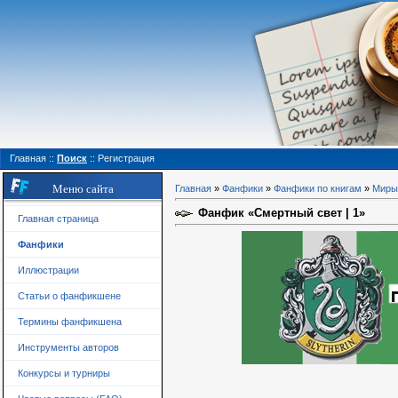
Главная
::
Поиск
::
Регистрация
Меню сайта
Главная
»
Фанфики
»
Фанфики по книгам
»
Миры 
Фанфик «Смертный свет | 1»
Главная страница
Фанфики
Иллюстрации
Статьи о фанфикшене
Термины фанфикшена
Инструменты авторов
Конкурсы и турниры