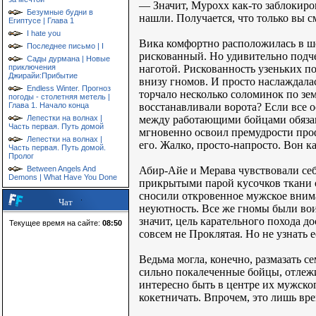
— Значит, Мурохх как-то заблокиров
Безумные будни в
нашли. Получается, что только вы с
Египтусе | Глава 1
I hate you
Вика комфортно расположилась в ш
Последнее письмо | I
рискованный. Но удивительно подч
Сады дурмана | Новые
наготой. Рискованность узеньких п
приключения
Джирайи:Прибытие
внизу гномов. И просто наслаждала
Endless Winter. Прогноз
торчало несколько соломинок по зем
погоды - столетняя метель |
восстанавливали ворота? Если все 
Глава 1. Начало конца
между работающими бойцами обязан
Лепестки на волнах |
Часть первая. Путь домой
мгновенно освоил премудрости проф
Лепестки на волнах |
его. Жалко, просто-напросто. Вон 
Часть первая. Путь домой.
Пролог
Абир-Айе и Мерава чувствовали себ
Between Angels And
Demons | What Have You Done
прикрытыми парой кусочков ткани о
сносили откровенное мужское вним
Чат
неуютность. Все же гномы были вои
значит, цель карательного похода д
Текущее время на сайте:
08:50
совсем не Проклятая. Но не узнать е
Ведьма могла, конечно, размазать 
сильно покалеченные бойцы, отлежи
интересно быть в центре их мужско
кокетничать. Впрочем, это лишь вр