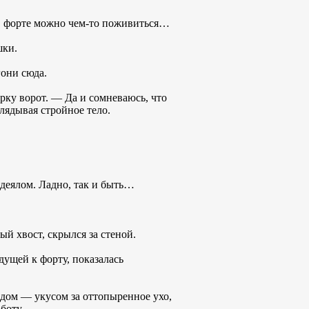
 в форте можно чем-то поживиться…
шки.
гони сюда.
рку ворот. — Да и сомневаюсь, что
глядывая стройное тело.
одеялом. Ладно, так и быть…
ый хвост, скрылся за стеной.
ущей к форту, показалась
дом — укусом за оттопыренное ухо,
боту.