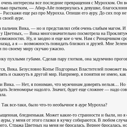
 очень интересны все последние превращения с Муроххом. Он в
только прытким, — Абир-Айе повернулась к девушке, благосклон
— Расскажи еще раз про Мурохха. Опиши его ауру. До сих пор не
 своей ауре.
пальчик Вика, — но и представлял себя очень слабым магом. И 
у Цветных, — Вика многозначительно посмотрела на Проклятую
возможностях. Ну, и заодно и еще кое о чем. Нам с Ринарчиком 
назад, а я — возможность повидать близких и друзей. Мне Зелен
и по своему миру скучаю ужасно.
ку пухлыми губами. Сделав пару глотков, она задумчиво прого
ется, Вика. Безусловно Копье Подгорных Властителей поможет в
зять и скакнуть в другой мир. Например, я понятия не имею, как
 Вика. — Нет, я понимаю, что мужчинам доверять нельзя… Но ес
ать Зеленоморье надолго. Значит, будет еще сложнее — надо сов
ала.
ак все-таки, было что-то необычное в ауре Мурохха?
ыщенная, бледненькая. Может какие-то странности и были, но я 
уры, у меня от этого глазки в кучку собираются. В любом случа
его, Стража Цветных на меня не бросалась. Вернее бросалась, н