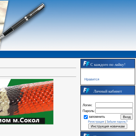
С каждого по лайку!
Нравится
Личный кабинет
Логин:
Пароль:
запомнить
Регистрация
|
Забыли пароль?