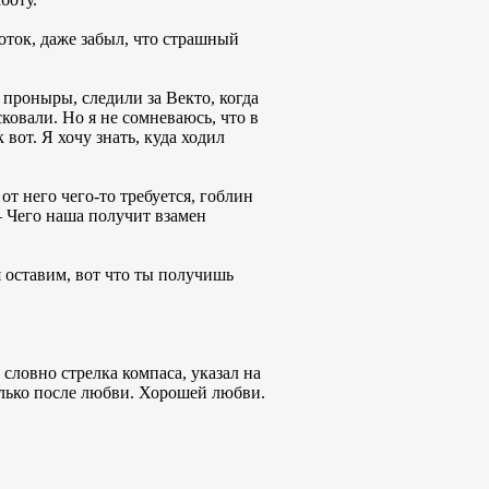
оток, даже забыл, что страшный
проныры, следили за Векто, когда
ковали. Но я не сомневаюсь, что в
вот. Я хочу знать, куда ходил
т него чего-то требуется, гоблин
— Чего наша получит взамен
оставим, вот что ты получишь
словно стрелка компаса, указал на
олько после любви. Хорошей любви.