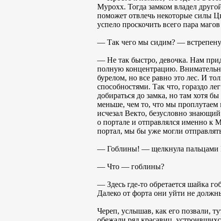
Мурохх. Тогда замком владел друго
поможет отвлечь некоторые силы Цв
успело проскочить всего пара маго
— Так чего мы сидим? — встрепенул
— Не так быстро, девочка. Нам при
полную концентрацию. Внимательно 
бурелом, но все равно это лес. И т
способностями. Так что, гораздо ле
добираться до замка, но там хотя бы
меньше, чем то, что мы проплутаем п
исчезал Векто, безусловно знающий 
о портале и отправлялся именно к М
портал, мы бы уже могли отправлять
— Гоблины! — щелкнула пальцами 
— Что — гоблины?
— Здесь где-то обретается шайка го
Далеко от форта они уйти не долж
Череп, услышав, как его позвали, т
обежали ряд красавиц, устроившихс