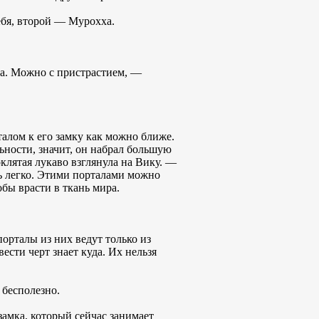
ебя, второй — Мурохха.
ха. Можно с пристрастием, —
талом к его замку как можно ближе.
льности, значит, он набрал большую
клятая лукаво взглянула на Вику. —
ь легко. Этими порталами можно
обы врасти в ткань мира.
орталы из них ведут только из
ести черт знает куда. Их нельзя
бесполезно.
 замка, который сейчас занимает