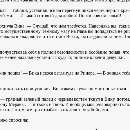
а! — гоблин, уставившись на перегнувшихся через перила крас
зубами. — И такой готовый для любви! Почти совсем голый!
нула Вика. — Слушай, что нам требуется. Наверняка вы, такие 
то могущественному Темному магу на глаза вы попадаться не рис
еньким в кладовой в отсутствии Векто, вы следовали за ним. Так 
чувствовав себя в полной безопасности и особенно поняв, что о
и не менее нахально уставился куда-то пониже ключиц девушки. 
к пошел! — Вика искоса взглянула на Ринара. — В живых тебя 
 диктовать свои условия. Во всяком случае он мог попытаться.
— грязный зеленый палец с черным когтем ткнул в Вику, потом, 
рону Меравы, — и твою, и твою. И вообще, моя разговаривать т
екто. Потом все три отрабатывать долг с моя бойцами.
мко спросила: