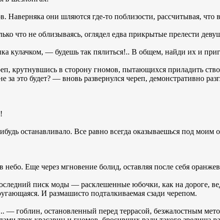
. Наверняка они шляются где-то поблизости, рассчитывая, что
ько что не облизываясь, оглядел едва прикрытые прелести деву
а кулачком, — будешь так пялиться!.. В общем, найди их и при
еп, крутнувшись в сторону гномов, пытающихся приладить ство
не за это будет? — вновь развернулся череп, демонстративно раз
!
ибудь останавливало. Все равно всегда оказываешься под моим 
в небо. Еще через мгновение болид, оставляя после себя оранжев
оследний писк моды — расклешенные юбочки, как на дороге, вед
угающаяся. И размашисто подталкиваемая сзади черепом.
. — гоблин, остановленный перед террасой, безжалостным мето
ами трех красавиц и гномов, бросивших ради такого зрелища ра