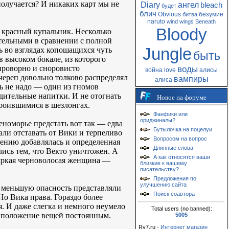
получается? И никаких карт мы не
Diary
ангел
bleach
будет
блич
Obvious
безумие
битва
naruto
wind
wings
Beneath
Bloody
 красный купальник. Несколько
тельными в сравнении с полной
Jungle
ь во взглядах копошащихся чуть
быть
 высоком бокале, из которого
 проворно и сноровисто
воды
война
love
алисы
череп довольно толково распределял
вампиры
алиса
ь не надо — один из гномов
дительные напитки. И не отогнать
Новое на форуме
троившимися в шезлонгах.
Фанфики или
ориджиналы?
еноморье предстать вот так — едва
Бутылочка на поцелуи
ли отставать от Вики и терпеливо
Вопросом на вопрос
ению добавлялась и определенная
Длинные слова
ись тем, что Векто уничтожен. А
А как относятся ваши
о яркая черноволосая женщина —
близкие к вашему
писательству?
Предложения по
улучшению сайта
е меньшую опасность представляли
Поиск соавтора
о Вика права. Гораздо более
. И даже слегка и немного неумело
Total users (no banned):
е положение вещей постоянным.
5005
Ry7.ru -
Интернет магазин