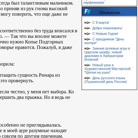
сегда был талантливым мальчиком.
парфюмерии
но приняв из рук гнома высокий
Объявления
 могу поверить, что еще даже не
С 8 марта!
Добро пожаловать!
соответственно без труда вписался в
С Новым Годом!
. — Так что вы вполне можете
С праздником "День
срочно нужно Копье Подгорных
матери"
оморье нравится. Пожалуй, я даже
Зимние ролевые игры в
Царском шкафу: новый
диаложек в Лаборатории
Иллюзий
ворила:
Новый урок в
Художественной Мастерской:
"Шепни на ушко"
ытащить сущность Ринара из
День русского языка
 это провернуть.
(Пушкинский день России)
ли честно, у меня нет выбора. Ко
ершить два прыжка. Но я ведь не
особенно не приглядывалась.
е в моей ауре разумные находят
о совсем по другим причинам.