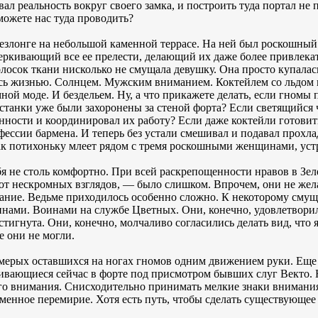
ал реальность вокруг своего замка, и построить туда портал не 
можете нас туда проводить?
езлонге на небольшой каменной террасе. На ней был роскошный
еркивающий все ее прелести, делающий их даже более привлека
олосок ткани нисколько не смущала девушку. Она просто купалас
сь жизнью. Солнцем. Мужским вниманием. Коктейлем со льдом в
ной моде. И бездельем. Ну, а что прикажете делать, если гномы
останки уже были захоронены за стеной форта? Если светящийся 
ности и координировал их работу? Если даже коктейли готовит
ессии бармена. И теперь без устали смешивал и подавал прохла
как потихоньку млеет рядом с тремя роскошными женщинами, ус
я не столь комфортно. При всей раскрепощенности нравов в Зел
т нескромных взглядов, — было слишком. Впрочем, они не жела
ание. Ведьме приходилось особенно сложно. К некоторому смущ
нами. Воинами на службе Цветных. Они, конечно, удовлетворил
остигнута. Они, конечно, молчаливо согласились делать вид, чт
е они не могли.
семерых оставшихся на ногах гномов одним движением руки. Ещ
вающиеся сейчас в форте под присмотром бывших слуг Векто. Н
го внимания. Снисходительно принимать мелкие знаки внимания
еменное перемирие. Хотя есть путь, чтобы сделать существующе