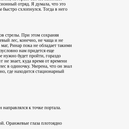
ионный отряд. Я думала, что это
 быстро схлопнулся. Тогда в него
ов стрелы. При этом сохраняя
ый лес, конечно, не чаща и не
 маг, Ринар пока не обладает такими
езусловно нам придется еще
ое нужно будет пройти, гораздо
г не знает, куда время от времени
ес в одиночку. Уверена, что он знал
ьно, где находится стационарный
н направлялся к точке портала.
сой. Оранжевые глаза плотоядно