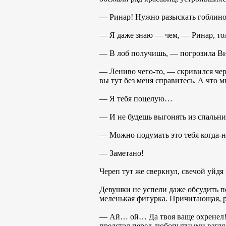
— Ринар! Нужно разыскать гоблинов
— Я даже знаю — чем, — Ринар, тол
— В лоб получишь, — погрозила Вик
— Лениво чего-то, — скривился чер
вы тут без меня справитесь. А что м
— Я тебя поцелую…
— И не будешь выгонять из спальни
— Можно подумать это тебя когда-н
— Заметано!
Череп тут же сверкнул, свечой уйдя 
Девушки не успели даже обсудить п
меленькая фигурка. Причитающая, р
— Ай… ой… Да твоя ваще охренел!.
предстал перед любопытными взгляд