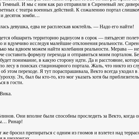
й Темный. И мы с ним как раз отправили в Сиреневый лес диверс
етных с театра военных действий. К сожалению портал слишком
в и десяток зомби…
ась девушка, едва не расплескав коктейль. — Надо его найти!
дется обшарить территорию радиусом в сорок — пятьдесят полет
и вдумчиво исследуя малейшие отклонения реальности. Сиренев
олько мы вдвоем можем найти колебания реальности. Мерава — не
гче составить формулу перехода и отправиться моим порталом. Б
 будет понимание, в какую сторону идти. Да и расстояние, котор
о лесу в поисках стационарного портала. Жаль, что никто из слу
об этом переходе. Я тут пораспрашивала, Векто всегда уходил в л
урохху. Эх, был бы кто-то, кто мог указать хотя бы приблизител
ся в гости.
Вика.
блинов. Они вполне были способны проследить за Векто, когда о
ны… Ринар!
ут же бросил препираться с одним из гномов и взлетел над терра
я в шезлонгах.