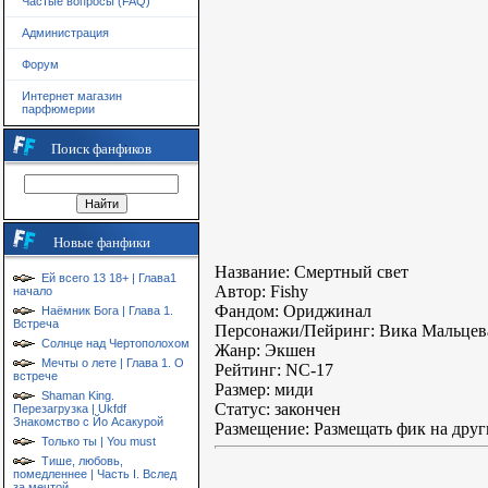
Частые вопросы (FAQ)
Администрация
Форум
Интернет магазин
парфюмерии
Поиск фанфиков
Новые фанфики
Название: Смертный свет
Ей всего 13 18+ | Глава1
Автор: Fishy
начало
Фандом: Ориджинал
Наёмник Бога | Глава 1.
Встреча
Персонажи/Пейринг: Вика Мальцев
Солнце над Чертополохом
Жанр: Экшен
Мечты о лете | Глава 1. О
Рейтинг: NC-17
встрече
Размер: миди
Shaman King.
Статус: закончен
Перезагрузка | Ukfdf
Знакомство с Йо Асакурой
Размещение: Размещать фик на друг
Только ты | You must
Тише, любовь,
помедленнее | Часть I. Вслед
за мечтой