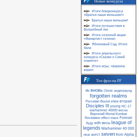
Новые конкурсы
Итоги блицконкурса
«Братья наши меньшие!»
Братья наши меньшие!
Итоги путешествия в
Волшебный лес
Итоги сезонной акции
«Фанартист сезона»
Яблоневый Сад. Итоги
бала
Итоги апрельского
конкурса «Сказки о Синей
планете»
Итоги игры: «верю/не
верю»
Топ фраз на FF
вновь
life
(Sonic
андеграунд
forgotten realms
вторая
Porcelain
Bound
shine
Disciples III
young
NC-17
warhammer 40000
весна
Вергилий
Mortal Kombat
Forever
Revelation
effect
mass
league of
with
весы
буду
legends
Warhammer 40 000
seven
ангст
from
Alpha
nkar