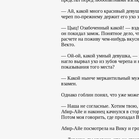
— Ай, какой много красивый девушк
череп по-прежнему держит его ухо 
— Цыц! Озабоченный какой! — вздох
он покидал замок. Понятное дело, ч
расчете на поживу чем-нибудь вкусн
Векто.
— Ой-ой, какой умный девушка, — по
нагло вырвал ухо из зубов черепа 
показывания того места?
— Какой нынче меркантильный мужи
взамен.
Однако гоблин понял, что уже может
— Наша не согласные. Хотим твою, 
Абир-Айе и наконец качнулся в сто
Потом моя говорить, где пропадал В
Абир-Айе посмотрела на Вику и гро