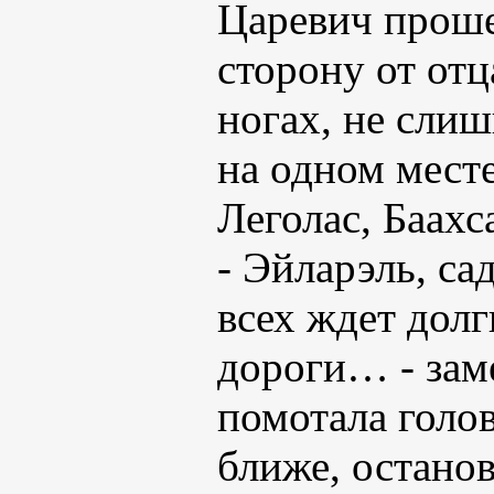
Царевич проше
сторону от отц
ногах, не сли
на одном месте
Леголас, Баахс
- Эйларэль, са
всех ждет долг
дороги… - зам
помотала голо
ближе, остано