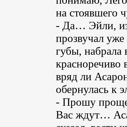
на стоявшего ч
- Да… Эйли, и
прозвучал уже
губы, набрала 
красноречиво 
вряд ли Асаро
обернулась к э
- Прошу проще
Вас ждут… Аса