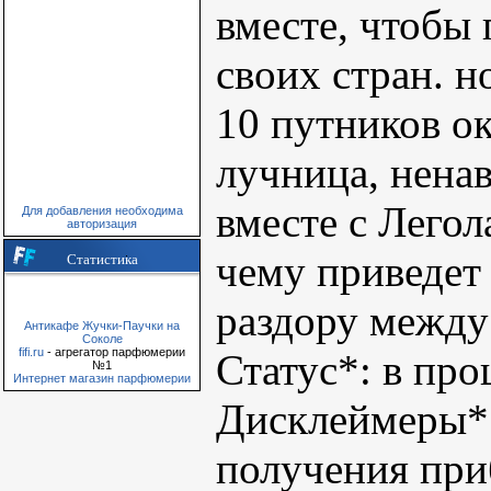
вместе, чтобы 
своих стран. но
10 путников о
лучница, нена
вместе с Легол
Для добавления необходима
авторизация
чему приведет
Статистика
раздору между
Антикафе Жучки-Паучки на
Соколе
fifi.ru
- агрегатор парфюмерии
Статус*: в про
№1
Интернет магазин парфюмерии
Дисклеймеры*:
получения при