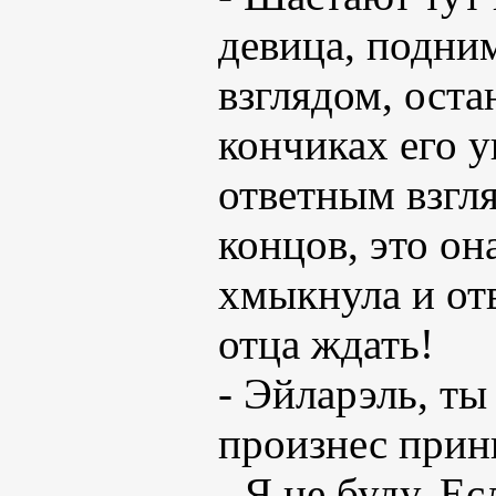
девица, подни
взглядом, ост
кончиках его у
ответным взгл
концов, это он
хмыкнула и отв
отца ждать!
- Эйларэль, т
произнес принц
- Я не буду. Е