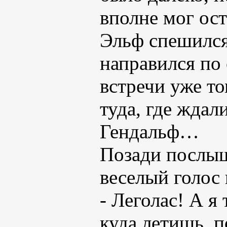
вполне мог ост
Эльф спешился,
направился по 
встречи уже то
туда, где ждал
Гендальф…
Позади послыш
веселый голос
- Леголас! А я
куда летишь, п