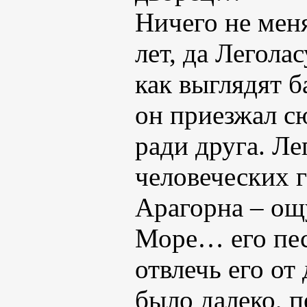
Ничего не мен
лет, да Легола
как выглядят 
он приезжал сю
ради друга. Ле
человеческих 
Арагорна – о
Море… его пес
отвлечь его от
было далеко, п