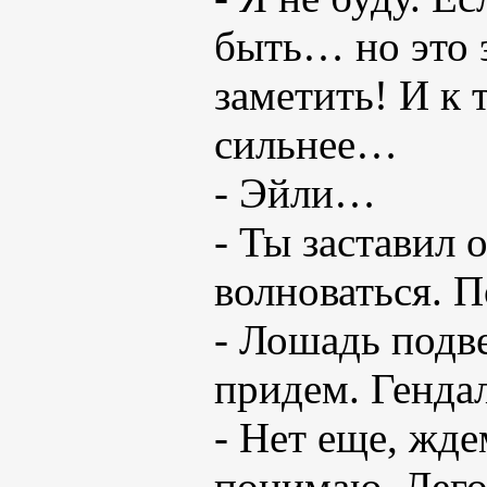
быть… но это 
заметить! И к 
сильнее…
- Эйли…
- Ты заставил 
волноваться. П
- Лошадь подв
придем. Генда
- Нет еще, ждем
понимаю, Лего