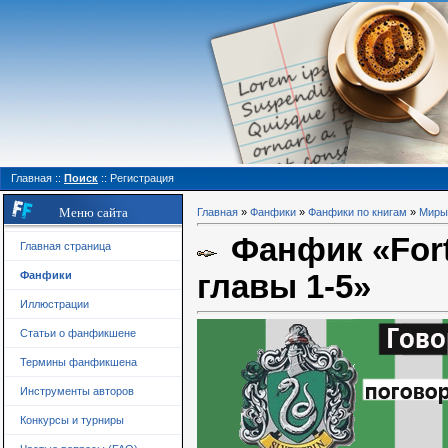
Главная
::
Поиск
::
Регистрация
Меню сайта
Главная
»
Фанфики
»
Фанфики по книгам
»
Миры 
Фанфик «Fort
Главная страница
главы 1-5»
Фанфики
Иллюстрации
Статьи о фанфикшене
Термины фанфикшена
Инструменты авторов
Конкурсы и турниры