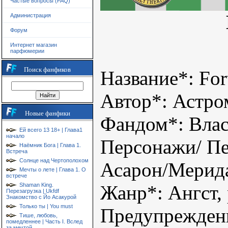
Частые вопросы (FAQ)
Администрация
Форум
Интернет магазин
парфюмерии
Поиск фанфиков
Название*: Fort
Автор*: Астро
Новые фанфики
Фандом*: Влас
Ей всего 13 18+ | Глава1
начало
Персонажи/ Пе
Наёмник Бога | Глава 1.
Встреча
Солнце над Чертополохом
Асарон/Мерид
Мечты о лете | Глава 1. О
встрече
Shaman King.
Жанр*: Ангст,
Перезагрузка | Ukfdf
Знакомство с Йо Асакурой
Только ты | You must
Предупрежден
Тише, любовь,
помедленнее | Часть I. Вслед
за мечтой