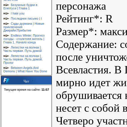
персонажа
Безумные будни в
Египтусе | Глава 1
I hate you
Рейтинг*: R
Последнее письмо | I
Сады дурмана | Новые
приключения
Размер*: макс
Джирайи:Прибытие
Endless Winter. Прогноз
погоды - столетняя метель |
Содержание: с
Глава 1. Начало конца
Лепестки на волнах |
Часть первая. Путь домой
после уничтож
Лепестки на волнах |
Часть первая. Путь домой.
Пролог
Всевластия. В 
Between Angels And
Demons | What Have You Done
мирно идет жи
Чат
Текущее время на сайте:
11:57
обрушивается н
несет с собой 
Четверо участ