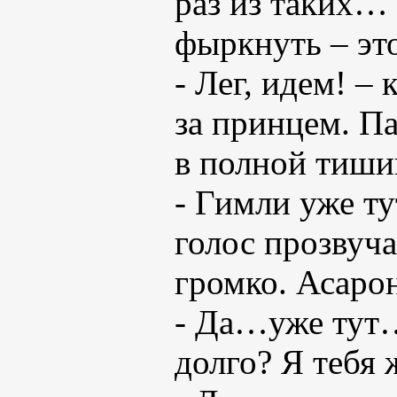
раз из таких… 
фыркнуть – эт
- Лег, идем! –
за принцем. П
в полной тиши
- Гимли уже т
голос прозвуч
громко. Асаро
- Да…уже тут… 
долго? Я тебя