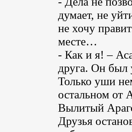
- Дела не поз
думает, не уйт
не хочу прави
месте…
- Как и я! – А
друга. Он был 
Только уши не
остальном от А
Вылитый Араг
Друзья останов