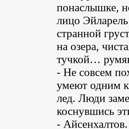
понаслышке, но
лицо Эйларель
странной грус
на озера, чист
тучкой… румя
- Не совсем по
умеют одним к
лед. Люди зам
коснувшись э
- Айсенхалтов.