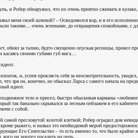
ь, и Робер обнаружил, что их очень приятно сжимать в кулаке, 
азвал меня своей шлюхой? – Осведомился вор, и в его исполнени
о были такими… очень зелеными, до отвращения спокойными, с 
вет, обнял за талию, будто смущенно опуская ресницы, провел 
ти касаясь своими губами губ мага…
 идиот.
лопаток, и, успев проклясть себя за неосмотрительность, увидел,
 что зря он, конечно, не обыскал Ларса с самого начала на пре
ный идиот.
еподвижное тело и присел, быстро обыскивая карманы «любимого»
орый так банально скрывался за лесным пейзажем в его кабинете
лючи с собой.
ой самой пресловутой золотой клеткой; Робер оградил дом невид
, кроме рыжего, и назвал это необходимой мерой предосторожнос
ующие Его Сиятельство – то есть именно то, что было крайне 
 кого он захотел посадить на цепь.