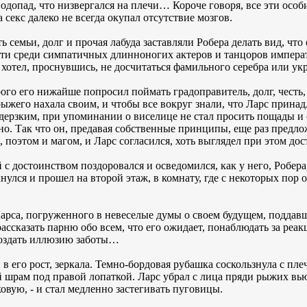
водопад, что низвергался на плечи… Короче говоря, все эти осо
 секс далеко не всегда окупал отсутствие мозгов.
ь семьи, долг и прочая лабуда заставляли Робера делать вид, чт
йти среди симпатичных длинноногих актеров и танцоров императ
не хотел, проснувшись, не досчитаться фамильного серебра или 
рого его нижайше попросил поймать градоправитель, долг, честь
 рыжего нахала своим, и чтобы все вокруг знали, что Ларс прина
ерзким, при упоминании о виселице не стал просить пощады и 
чно. Так что он, предавая собственные принципы, еще раз предл
 поэтом и магом, и Ларс согласился, хоть выглядел при этом до
с достоинством поздоровался и осведомился, как у него, Робера
улся и прошел на второй этаж, в комнату, где с некоторых пор 
арса, погруженного в невеселые думы о своем будущем, поддав
ссказать парню обо всем, что его ожидает, понаблюдать за реак
создать иллюзию заботы…
 в его рост, зеркала. Темно-бордовая рубашка соскользнула с пл
 шрам под правой лопаткой. Ларс убрал с лица пряди рыжих вь
овую, - и стал медленно застегивать пуговицы.