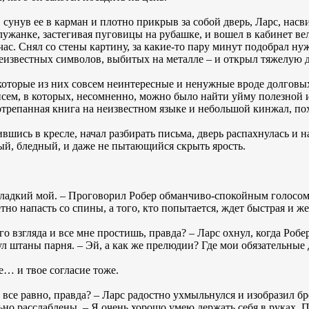
сунув ее в карман и плотно прикрыв за собой дверь, Ларс, насв
ужанке, застегивая пуговицы на рубашке, и вошел в кабинет ве
час. Снял со стены картину, за какие-то пару минут подобрал н
еизвестных символов, выбитых на металле – и открыл тяжелую д
оторые из них совсем неинтересные и ненужные вроде долговых
писем, в которых, несомненно, можно было найти уйму полезной
потрепанная книга на неизвестном языке и небольшой кинжал, п
ившись в кресле, начал разбирать письма, дверь распахнулась и 
ый, бледный, и даже не пытающийся скрыть ярость.
 сладкий мой. – Проговорил Робер обманчиво-спокойным голосом
тно напасть со спины, а того, кто попытается, ждет быстрая и же
го взгляда и все мне простишь, правда? – Ларс охнул, когда Робер
штаны парня. – Эй, а как же прелюдии? Где мои обязательные д
е… и твое согласие тоже.
дь все равно, правда? – Ларс радостно ухмыльнулся и изобразил б
о расслаблены. – Я очень хорошо умею держать себя в руках. П