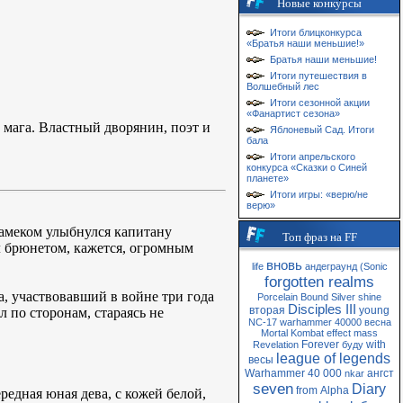
Новые конкурсы
Итоги блицконкурса
«Братья наши меньшие!»
Братья наши меньшие!
Итоги путешествия в
Волшебный лес
Итоги сезонной акции
«Фанартист сезона»
 мага. Властный дворянин, поэт и
Яблоневый Сад. Итоги
бала
Итоги апрельского
конкурса «Сказки о Синей
планете»
Итоги игры: «верю/не
верю»
намеком улыбнулся капитану
Топ фраз на FF
ыл брюнетом, кажется, огромным
вновь
life
андеграунд
(Sonic
forgotten realms
а, участвовавший в войне три года
Porcelain
Bound
Silver
shine
Disciples III
вторая
young
 по сторонам, стараясь не
NC-17
warhammer 40000
весна
Mortal Kombat
effect
mass
Forever
with
Revelation
буду
league of legends
весы
Warhammer 40 000
ангст
nkar
seven
Diary
from
Alpha
едная юная дева, с кожей белой,