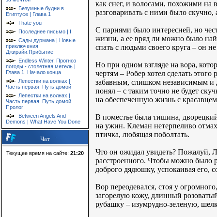
как снег, и волосами, похожими на 
Безумные будни в
разговаривать с ними было скучно, а
Египтусе | Глава 1
I hate you
С парнями было интересней, но чест
Последнее письмо | I
жизни, а ее вряд ли можно было на
Сады дурмана | Новые
спать с людьми своего круга – он 
приключения
Джирайи:Прибытие
Endless Winter. Прогноз
Но при одном взгляде на вора, кото
погоды - столетняя метель |
чертям – Робер хотел сделать этого
Глава 1. Начало конца
забавным, слишком независимым и д
Лепестки на волнах |
Часть первая. Путь домой
понял – с таким точно не будет ску
Лепестки на волнах |
на обеспеченную жизнь с красавцем,
Часть первая. Путь домой.
Пролог
В поместье была тишина, дворецкий 
Between Angels And
Demons | What Have You Done
на ужин. Клеман нетерпеливо отмахн
птичка, любящая поболтать.
Чат
Что он ожидал увидеть? Пожалуй, Л
Текущее время на сайте:
21:20
расстроенного. Чтобы можно было ра
доброго дядюшку, успокаивая его, 
Вор переодевался, стоя у огромного,
загорелую кожу, длинный розоватый
рубашку – изумрудно-зеленую, шелк