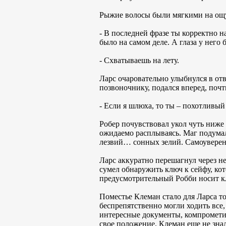
Рыжие волосы были мягкими на ощуп
- В последней фразе ты корректно н
было на самом деле. А глаза у нег
- Схватываешь на лету.
Ларс очаровательно улыбнулся в от
позвоночнику, подался вперед, поч
- Если я шлюха, то ты – похотливый
Робер почувствовал укол чуть ниже 
ожидаемо расплываясь. Маг подумал,
лезвий… сонных зелий. Самоуверен
Ларс аккуратно перешагнул через н
сумел обнаружить ключ к сейфу, кот
предусмотрительный Робби носит к
Поместье Клеман стало для Ларса т
беспрепятственно могли ходить все
интересные документы, компрометир
свое положение. Клеман еще не знал,