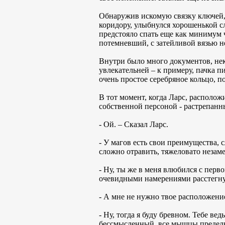
Обнаружив искомую связку ключей, 
коридору, улыбнулся хорошенькой сл
предстояло спать еще как минимум 
потемневший, с затейливой вязью н
Внутри было много документов, нек
увлекательней – к примеру, пачка 
очень простое серебряное кольцо, 
В тот момент, когда Ларс, располож
собственной персоной - растрепанн
- Ой. – Сказал Ларс.
- У магов есть свои преимущества,
сложно отравить, тяжеловато незаме
- Ну, ты же в меня влюбился с перво
очевидными намерениями расстегнул 
- А мне не нужно твое расположени
- Ну, тогда я буду бревном. Тебе ве
бессмысленный, все мышцы предельн