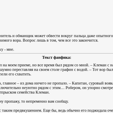
нитель и обманщик может обвести вокруг пальца даже опытного
имого вора. Вопрос лишь в том, чем все это закончится.
у - мне.
Текст фанфика:
л на моем приеме, но все время был рядом со мной. – Клеман с 
 шумно переставляя на своем столе графин с водой. – Тот вор б
пели его схватить.
, главное – из дома ничего не пропало. – Капитан, суровый вояк
сключительно неуютно рядом с этим… Робером, он упорно смотрел
отпрыском семейства Клеман.
ечу пропажу, то непременно вам сообщу.
с таким предвкушением. Еще бы, ведь обычно его поджидала очер