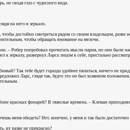
ь, не сводя глаз с чудесного вида.
лядя на него в зеркало.
 чтобы достойно смотреться рядом со своим владельцем, разве н
знительным, чтобы обращать внимание на мелочи.
и. – Робер попробовал прочитать мысли парня, но они были на
ел к зеркалу, развернул Ларса лицом к себе, пристально рассмат
юбимый? Так тебе будет гораздо удобнее пялиться, ничего не при
едложил Ларс, глядя так, будто это он был хозяином положения.
тельным.
айоне красных фонарей? В тяжелые времена. – Клеман приподня
хочешь меня обидеть? Нет, конечно, у меня и так было достаточно
ть, ну разве не прекрасно?