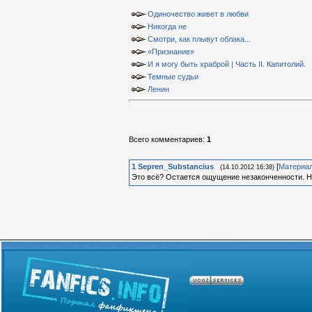
Одиночество живет в любви
Никогда не
Смотри, как плывут облака...
«Признание»
И я могу быть храброй | Часть II. Капитолий.
Темные судьи
Ленин
Всего комментариев
:
1
1
Sepren_Substancius
[
Материа
(14.10.2012 16:38)
Это всё? Остается ощущение незаконченности. Но