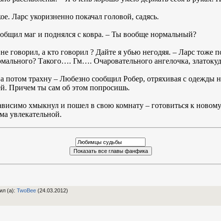
ое. Ларс укоризненно покачал головой, садясь.
ообщил маг и поднялся с ковра. – Ты вообще нормальный?
е говорил, а кто говорил ? Дайте я убью негодяя. – Ларс тоже п
рмального? Такого…. Гм…. Очаровательного ангелочка, златоку
, а потом трахну – Любезно сообщил Робер, отряхивая с одежды 
ей. Причем ты сам об этом попросишь.
езависимо хмыкнул и пошел в свою комнату – готовиться к новому
ма увлекательной.
ил (а)
:
TwoBee
(24.03.2012)