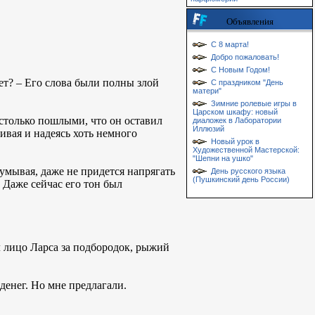
Объявления
С 8 марта!
Добро пожаловать!
С Новым Годом!
ет? – Его слова были полны злой
С праздником "День
матери"
Зимние ролевые игры в
Царском шкафу: новый
столько пошлыми, что он оставил
диаложек в Лаборатории
Иллюзий
ривая и надеясь хоть немного
Новый урок в
Художественной Мастерской:
"Шепни на ушко"
думывая, даже не придется напрягать
День русского языка
(Пушкинский день России)
 Даже сейчас его тон был
л лицо Ларса за подбородок, рыжий
 денег. Но мне предлагали.