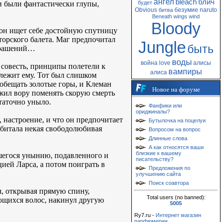
ангел
bleach
блич
би были фантастически глупы,
будет
Obvious
безумие
naruto
битва
Beneath
wings
wind
Bloody
о он ищет себе достойную спутницу
орского балета. Маг предпочитал
Jungle
быть
украшений…
воды
война
love
алисы
, совесть, принципы полетели к
вампиры
алиса
длежит ему. Тот был слишком
обещать золотые горы, и Клеман
Новое на форуме
ожил вору поменять скорую смерть
статочно уныло.
Фанфики или
ориджиналы?
, настроение, и что он предпочитает
Бутылочка на поцелуи
обитала некая свободолюбивая
Вопросом на вопрос
Длинные слова
А как относятся ваши
близкие к вашему
шегося унынию, подавленного и
писательству?
цией Ларса, а потом поиграть в
Предложения по
улучшению сайта
Поиск соавтора
еч, открывая прямую спину,
Total users (no banned):
ющихся волос, накинул другую
5005
Ry7.ru -
Интернет магазин
парфюмерии