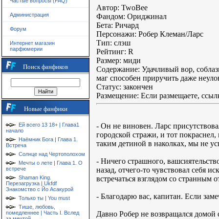
Частые вопросы (FAQ)
Автор: TwoBee
Администрация
Фандом: Ориджинал
Бета: Ричард
Форум
Персонажи: Робер Клеман/Ларс
Тип: слэш
Интернет магазин
парфюмерии
Рейтинг: R
Размер: миди
Поиск фанфиков
Содержание: Удачливый вор, соблаз
маг способен приручить даже неулов
Статус: закончен
Размещение: Если размещаете, ссылк
Новые фанфики
- Он не виновен. Ларс присутствова
Ей всего 13 18+ | Глава1
начало
городской стражи, и тот покраснел,
Наёмник Бога | Глава 1.
таким детиной в наколках, мы не ус
Встреча
Солнце над Чертополохом
- Ничего страшного, вашсиятельство
Мечты о лете | Глава 1. О
назад, отчего-то чувствовал себя и
встрече
встречаться взглядом со странным 
Shaman King.
Перезагрузка | Ukfdf
Знакомство с Йо Асакурой
- Благодарю вас, капитан. Если зам
Только ты | You must
Тише, любовь,
Давно Робер не возвращался домой 
помедленнее | Часть I. Вслед
за мечтой