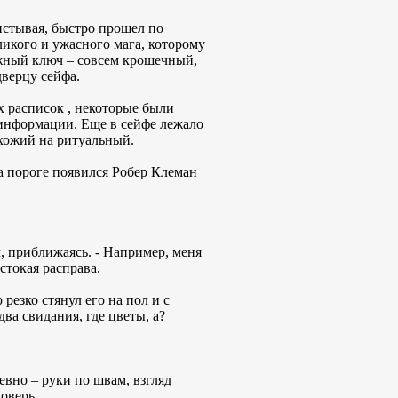
истывая, быстро прошел по
ликого и ужасного мага, которому
ужный ключ – совсем крошечный,
верцу сейфа.
 расписок , некоторые были
 информации. Еще в сейфе лежало
охожий на ритуальный.
на пороге появился Робер Клеман
, приближаясь. - Например, меня
стокая расправа.
 резко стянул его на пол и с
ва свидания, где цветы, а?
ревно – руки по швам, взгляд
оверь.