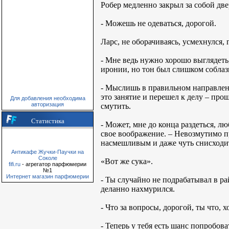
Робер медленно закрыл за собой двер
- Можешь не одеваться, дорогой.
Ларс, не оборачиваясь, усмехнулся, г
- Мне ведь нужно хорошо выглядеть,
иронии, но тон был слишком собла
- Мыслишь в правильном направлени
это занятие и перешел к делу – прош
Для добавления необходима
авторизация
смутить.
Статистика
- Может, мне до конца раздеться, л
свое воображение. – Невозмутимо пр
насмешливым и даже чуть снисходи
Антикафе Жучки-Паучки на
Соколе
«Вот же сука».
fifi.ru
- агрегатор парфюмерии
№1
Интернет магазин парфюмерии
- Ты случайно не подрабатывал в р
деланно нахмурился.
- Что за вопросы, дорогой, ты что, 
- Теперь у тебя есть шанс попробова