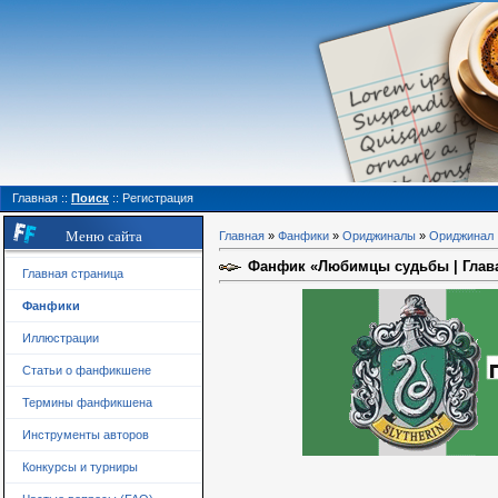
Главная
::
Поиск
::
Регистрация
Меню сайта
Главная
»
Фанфики
»
Ориджиналы
»
Ориджинал
Фанфик «Любимцы судьбы | Глава
Главная страница
Фанфики
Иллюстрации
Статьи о фанфикшене
Термины фанфикшена
Инструменты авторов
Конкурсы и турниры