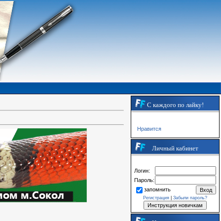
С каждого по лайку!
Нравится
Личный кабинет
Логин:
Пароль:
запомнить
Регистрация
|
Забыли пароль?