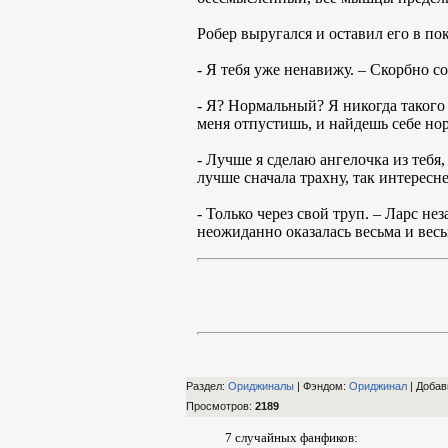
Робер выругался и оставил его в пок
- Я тебя уже ненавижу. – Скорбно с
- Я? Нормальный? Я никогда такого н
меня отпустишь, и найдешь себе но
- Лучше я сделаю ангелочка из тебя
лучше сначала трахну, так интересн
- Только через свой труп. – Ларс н
неожиданно оказалась весьма и весь
Раздел:
Ориджиналы
| Фэндом
:
Ориджинал
|
Добав
Просмотров
:
2189
7 случайных фанфиков: