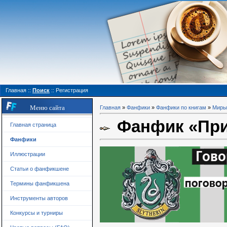
Главная
::
Поиск
::
Регистрация
Меню сайта
Главная
»
Фанфики
»
Фанфики по книгам
»
Миры
Фанфик «Приз
Главная страница
Фанфики
Иллюстрации
Статьи о фанфикшене
Термины фанфикшена
Инструменты авторов
Конкурсы и турниры