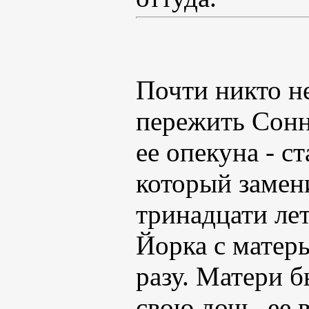
Почти никто не
пережить Сонне
ее опекуна - с
который замен
тринадцати ле
Йорка с матерь
разу. Матери 
свою дочь, ее