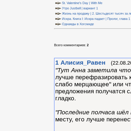
St. Valentine's Day | With Me
Утро Justbell | вариант 1
Жизнь на продажу | 2. Шестьдесят тысяч за 
Искра. Книга I: Искра падает | Пролог, глава 1
Однажды в Хогсмиде
Всего комментариев
:
2
1
Алиcия_Равен
(22.08.2
"Тут Анна заметила что-
лучше перефразировать ка
слабо мерцающее" или что
предложения получатся сл
гладко.
"Последние полчаса шёл
месту, его лучше перенес