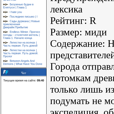
Безумные будни в
лексика
Египтусе | Глава 1
I hate you
Рейтинг: R
Последнее письмо | I
Сады дурмана | Новые
приключения
Джирайи:Прибытие
Размер: миди
Endless Winter. Прогноз
погоды - столетняя метель |
Глава 1. Начало конца
Содержание: 
Лепестки на волнах |
Часть первая. Путь домой
Лепестки на волнах |
представителе
Часть первая. Путь домой.
Пролог
Between Angels And
Города отправл
Demons | What Have You Done
Чат
потомкам древ
Текущее время на сайте:
09:40
только лишь из
подумать не мо
экспедиция, о