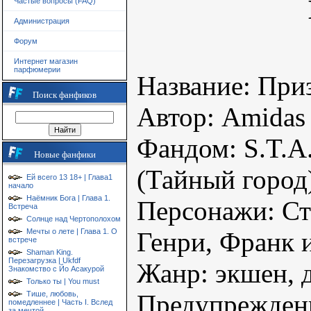
Частые вопросы (FAQ)
Администрация
Форум
Интернет магазин
парфюмерии
Название: При
Поиск фанфиков
Автор: Amidas
Фандом: S.T.A
Новые фанфики
(Тайный город
Ей всего 13 18+ | Глава1
начало
Наёмник Бога | Глава 1.
Персонажи: Ст
Встреча
Солнце над Чертополохом
Генри, Франк и
Мечты о лете | Глава 1. О
встрече
Shaman King.
Перезагрузка | Ukfdf
Жанр: экшен, д
Знакомство с Йо Асакурой
Только ты | You must
Предупреждени
Тише, любовь,
помедленнее | Часть I. Вслед
за мечтой