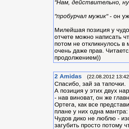
"Нам, действительно, ну
"пробурчал мужик"
- он уж
Милейшая позиция у чудов
отчете можно написать что
потом не откликнулось в 
очень даже прав. Читаетс
продолжением))
2
Amidas
(22.08.2012 13:42
Спасибо, зай за тапочки.
А позиция у этих двух на
- нав виноват, он же глав
Ортега, как все представи
плане у них одна мантра:
Чудов дико не люблю - из
загубить просто потому ч