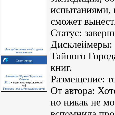
испытаниями, 
сможет вынест
Статус: завер
Дисклеймеры: 
Для добавления необходима
Тайного Город
авторизация
Статистика
книг.
Размещение: то
Антикафе Жучки-Паучки на
Соколе
fifi.ru
- агрегатор парфюмерии
№1
От автора: Хот
Интернет магазин парфюмерии
но никак не мо
вспомнила про