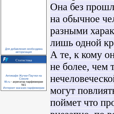
Она без прошл
на обычное че
разными харак
лишь одной кр
Для добавления необходима
А те, к кому о
авторизация
Статистика
не более, чем 
нечеловеческо
Антикафе Жучки-Паучки на
Соколе
fifi.ru
- агрегатор парфюмерии
№1
могут повлиять
Интернет магазин парфюмерии
поймет что пр