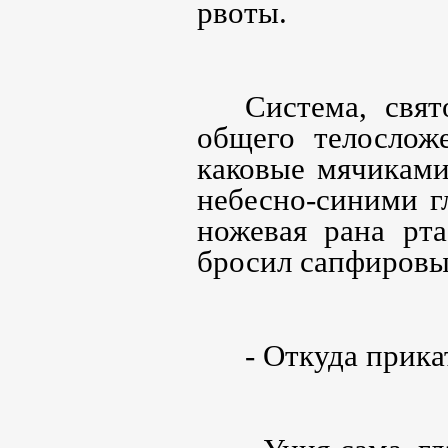
рвоты.
Система, свя
общего телослож
каковые мячиками
небесно-синими г
ножевая рана рта
бросил сапфировый
- Откуда прика