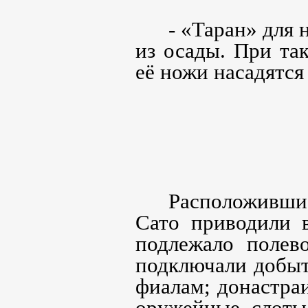
- «Таран» для 
из осады. При та
её ножи насадятся
Расположивши
Сато приводили в
подлежало полев
подключали добыт
фиалам; донастра