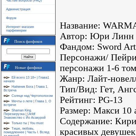
Частые вопросы (FAQ)
Администрация
Форум
Название: WARM
Интернет магазин
парфюмерии
Автор: Юри Линн a
Поиск фанфиков
Фандом: Sword Art
Персонажи/ Пейри
персонажи 1-6 то
Новые фанфики
Жанр: Лайт-новел
Ей всего 13 18+ | Глава1
начало
Тип/Вид: Гет, Анг
Наёмник Бога | Глава 1.
Встреча
Солнце над Чертополохом
Рейтинг: PG-13
Мечты о лете | Глава 1. О
встрече
Размер: Макси 10 а
Shaman King.
Перезагрузка | Ukfdf
Знакомство с Йо Асакурой
Содержание: Кири
Только ты | You must
красивых девушек
Тише, любовь,
помедленнее | Часть I. Вслед
за мечтой