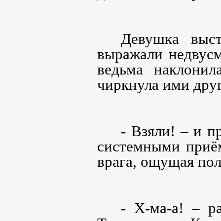
Девушка выст
выражали недвусм
ведьма наклонил
чиркнула ими друг
- Взяли! – и п
системными приём
врага, ощущая по
- Х-ма-а! – р