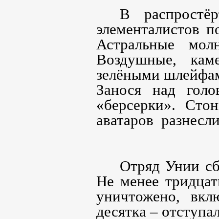
В распростё
элементалистов п
Астральные молн
Воздушные, кам
зелёными шлейфам
Занося над голо
«берсерки». Сто
аватаров
разнесли
Отряд Унии сб
Не менее тридца
уничтожено, вкл
десятка – отступал