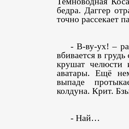
Темноводная Коса
бедра. Даггер от
точно рассекает па
- В-ву-ух! – р
вбивается в грудь
крушат челюсти 
аватары. Ещё не
выпаде протыка
колдуна. Крит. Бз
- Най…