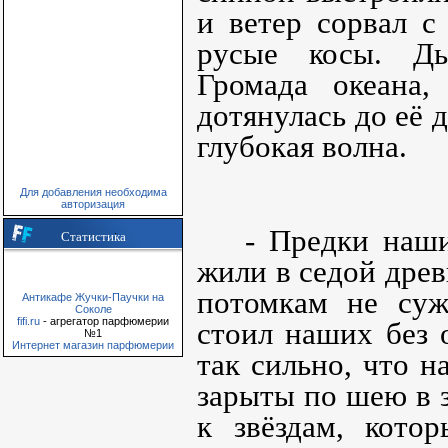
и ветер сорвал с
русые косы. Ды
Громада океана,
дотянулась до её 
глубокая волна.
Для добавления необходима
авторизация
- Предки наши
Статистика
жили в седой древ
потомкам не суж
Антикафе Жучки-Паучки на
Соколе
fifi.ru
- агрегатор парфюмерии
стоил наших без 
№1
Интернет магазин парфюмерии
так сильно, что 
зарыты по шею в 
к звёздам, кото