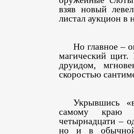
оружейные слоты 
взяв новый левел
листал аукцион в 
Но главное – 
магический щит. 
друидом, мгнове
скоростью сантиме
Укрывшись «в
самому краю 
четырнадцати – од
но и в обычной