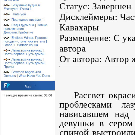
Статус: Завершен
Безумные будни в
Египтусе | Глава 1
Дисклеймеры: Част
I hate you
Последнее письмо | I
Кавахары
Сады дурмана | Новые
приключения
Джирайи:Прибытие
Размещение: С ука
Endless Winter. Прогноз
погоды - столетняя метель |
Глава 1. Начало конца
автора
Лепестки на волнах |
Часть первая. Путь домой
От автора: Автор
Лепестки на волнах |
Часть первая. Путь домой.
Пролог
Between Angels And
Demons | What Have You Done
Чат
Рассвет окрас
Текущее время на сайте:
08:06
проблесками ла
нависавшем над 
девушки в сером
спиной выстроили