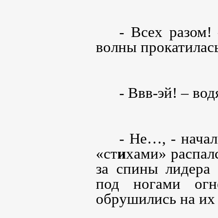
- Всех разом
волны прокатилась
- Ввв-эй! – во
- Не…, - начал
«ст
и
хами» распалс
за спины лидера 
под ногами огн
обрушились на их