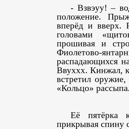
- Взвэуу! – в
положение. Прыж
вперёд и вверх. 
головами «щито
прошивая и стр
Фиолетово-янтар
распадающихся на
Ввуххх. Кинжал, 
встретил оружие,
«Кольцо» рассыпал
Её пятёрка 
прикрывая спину 