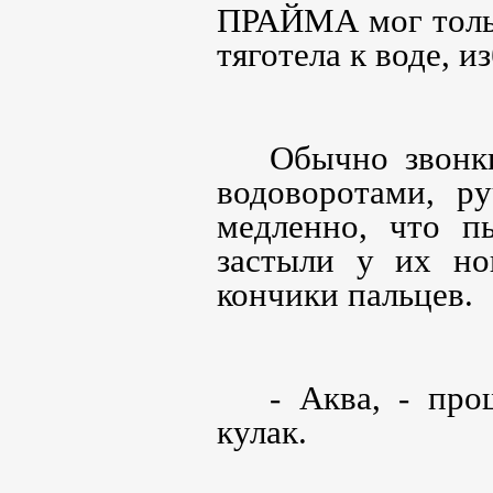
ПРАЙМА мог тольк
тяготела к воде, и
Обычно звонк
водоворотами, р
медленно, что пы
застыли у их но
кончики пальцев.
- Аква, - про
кулак.