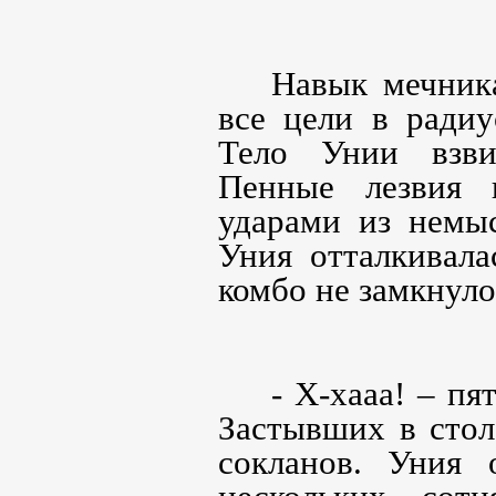
Навык мечника
все цели в радиу
Тело Унии взвил
Пенные лезвия 
ударами из немы
Уния отталкивала
комбо не замкнуло
- Х-хааа! – пя
Застывших в стол
сокланов. Уния о