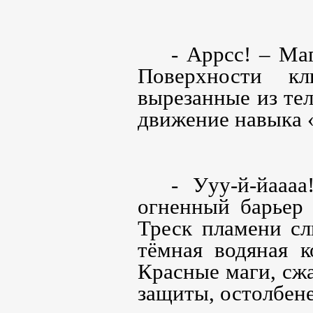
- Аррсс! – Ма
Поверхности кл
вырезанные из тел
движение навыка 
- Ууу-й-йааа
огненный барьер 
Треск пламени сл
тёмная водяная к
Красные маги, сж
защиты, остолбен