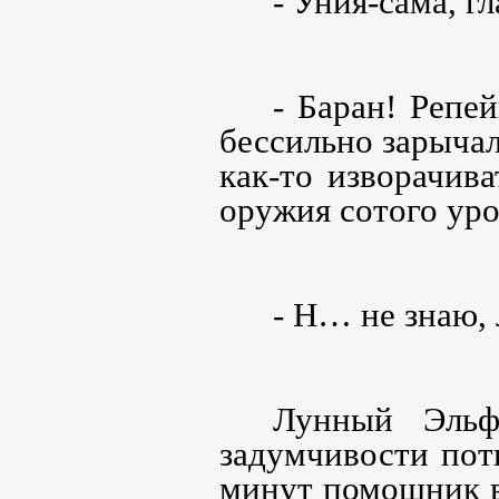
- Уния-сама, гл
- Баран! Репе
бессильно зарычал
как-то изворачива
оружия сотого ур
- Н… не знаю, 
Лунный Эльф
задумчивости пот
минут помощник в