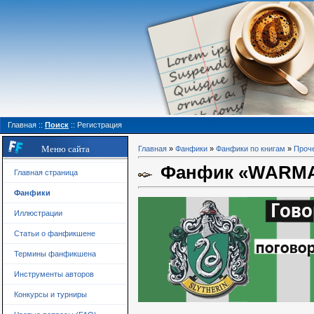
Главная
::
Поиск
::
Регистрация
Меню сайта
Главная
»
Фанфики
»
Фанфики по книгам
»
Проч
Фанфик «WARMAGE
Главная страница
Фанфики
Иллюстрации
Статьи о фанфикшене
Термины фанфикшена
Инструменты авторов
Конкурсы и турниры