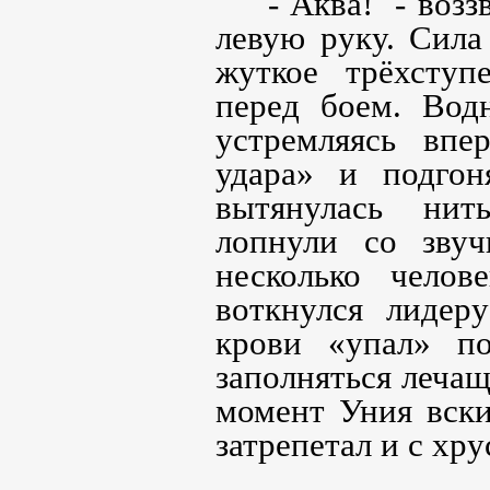
- Аква!
- воз
левую руку. Сила
жуткое трёхступ
перед боем. Вод
устремляясь впе
удара» и подго
вытянулась ни
лопнули со зву
несколько чело
воткнулся лидер
крови «упал» п
заполняться лечащ
момент Уния вски
затрепетал и с хр