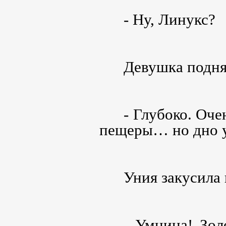
- Ну, Линукс?
Девушка подня
- Глубоко. Оче
пещеры… но дно
Уния закусила 
- Умница! Зо