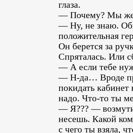
глаза.
— Почему? Мы же 
— Ну, не знаю. Об
положительная гер
Он берется за ручк
Спряталась. Или с
— А если тебе ну
— Н-да… Вроде пр
покидать кабинет 
надо. Что-то ты м
— Я??? — возмути
несешь. Какой ком
с чего ты взяла, 