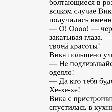
болтающиеся в ро
всяком случае Вик
получились именн
— О! Оооо! — чере
закатывая глаза. —
твоей красоты!
Вика польщено улы
— Не подлизывайс
одеяло!
— Да кто тебя буд
Хе-хе-хе!
Вика с пристроив
спустилась в кухн