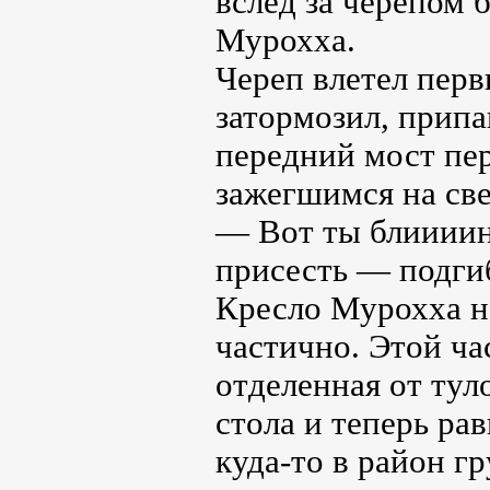
вслед за черепом 
Мурохха.
Череп влетел перв
затормозил, припа
передний мост пе
зажегшимся на св
— Вот ты блиииин!
присесть — подги
Кресло Мурохха не
частично. Этой ча
отделенная от тул
стола и теперь р
куда-то в район г