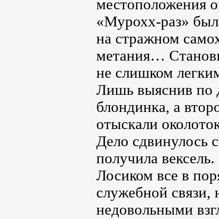
местоположения о
«Мурохх-раз» был
на стражном само
метания… Станови
не слишком легки
Лишь выяснив по д
блондинка, а втор
отыскали околоток
Дело сдвинулось с
получила вексель. 
Лосиком все в пор
служебной связи, 
недовольными взг