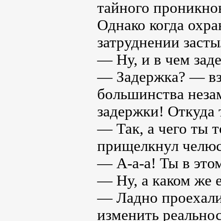
тайного проникнов
Однако когда охра
затруднении засты
— Ну, и в чем зад
— Задержка? — вз
большинства неза
задержки! Откуда 
— Так, а чего ты 
прищелкнул челюс
— А-а-а! Ты в это
— Ну, а каком же 
— Ладно проехали!
изменить реальнос