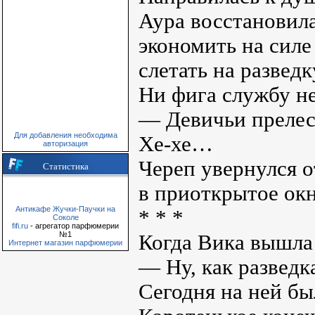
Аура восстановил
экономить на силе
слетать на развед
Ни фига службу н
— Девичьи прелес
Для добавления необходима
Хе-хе…
авторизация
Череп увернулся о
Статистика
в приоткрытое окн
Антикафе Жучки-Паучки на
* * *
Соколе
fifi.ru
- агрегатор парфюмерии
№1
Когда Вика вышла 
Интернет магазин парфюмерии
— Ну, как разведк
Сегодня на ней бы