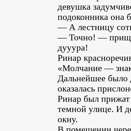
девушка задумчиво
подоконника она б
— А лестницу сот
— Точно! — прище
дууура!
Ринар красноречи
«Молчание — знак
Дальнейшее было 
оказалась присло
Ринар был прижат 
темной улице. И д
окну.
В помещении чере