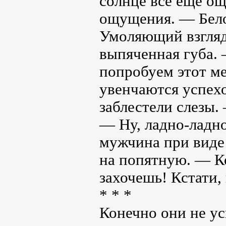
солнце все еще о
ощущения. — Белок
Умоляющий взгляд 
выпяченная губа.
попробуем этот ме
увенчаются успехо
заблестели слезы. 
— Ну, ладно-ладно
мужчина при виде 
на попятную. — Ко
захочешь! Кстати,
* * *
Конечно они не ус