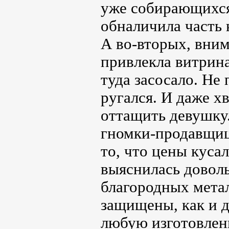
уже собирающихся 
обналичила часть 
А во-вторых, вни
привлекла витрина
туда засосало. Не 
ругался. И даже х
оттащить девушку
гномки-продавщиц
то, что цены куса
выяснилась доволь
благородных мета
защищены, как и д
любую изготовлен