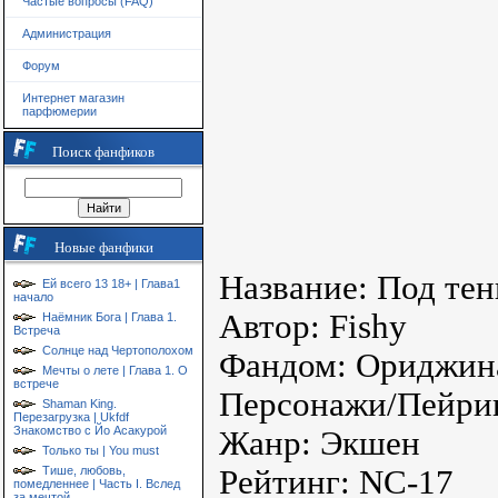
Частые вопросы (FAQ)
Администрация
Форум
Интернет магазин
парфюмерии
Поиск фанфиков
Новые фанфики
Название: Под те
Ей всего 13 18+ | Глава1
начало
Автор: Fishy
Наёмник Бога | Глава 1.
Встреча
Солнце над Чертополохом
Фандом: Ориджин
Мечты о лете | Глава 1. О
встрече
Персонажи/Пейрин
Shaman King.
Перезагрузка | Ukfdf
Знакомство с Йо Асакурой
Жанр: Экшен
Только ты | You must
Тише, любовь,
Рейтинг: NC-17
помедленнее | Часть I. Вслед
за мечтой