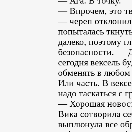
— Ага. В точку.
— Впрочем, это тв
— череп отклонилс
попыталась ткнуть 
далеко, поэтому г
безопасности. — 
сегодня вексель бу
обменять в любом 
Или часть. В векс
надо таскаться с г
— Хорошая новос
Вика сотворила се
выплюнула все обр