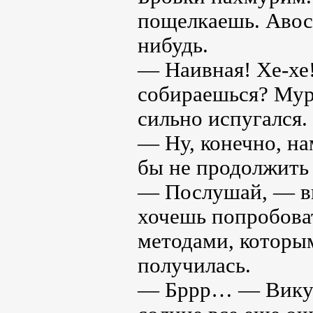
пощелкаешь. Авось
нибудь.
— Наивная! Хе-хе!
собираешься? Муро
сильно испугался.
— Ну, конечно, на
бы не продолжить
— Послушай, — вк
хочешь попробоват
методами, которым
получилась.
— Бррр… — Вику п