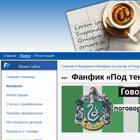
Главная
::
Поиск
::
Регистрация
Меню сайта
Главная
»
Фанфики
»
Фанфики по книгам
»
Forgo
Фанфик «Под тен
Главная страница
Фанфики
Иллюстрации
Статьи о фанфикшене
Термины фанфикшена
Инструменты авторов
Конкурсы и турниры