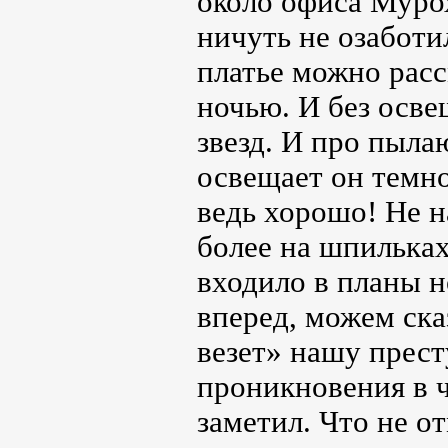
около офиса Муро
ничуть не озаботил
платье можно расс
ночью. И без осве
звезд. И про пыла
освещает он темно
ведь хорошо! Не н
более на шпильках
входило в планы 
вперед, можем ска
везет» нашу прест
проникновения в 
заметил. Что не о