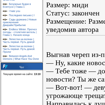
Размер: миди
Безумные будни в
Египтусе | Глава 1
Статус: закончен
I hate you
Последнее письмо | I
Размещение: Разм
Сады дурмана | Новые
приключения
Джирайи:Прибытие
уведомив автора
Endless Winter. Прогноз
погоды - столетняя метель |
Глава 1. Начало конца
Лепестки на волнах |
Часть первая. Путь домой
Лепестки на волнах |
Часть первая. Путь домой.
Пролог
Выгнав череп из-п
Between Angels And
Demons | What Have You Done
— Ну, какие ново
Чат
— Тебе тоже — доб
Текущее время на сайте:
13:10
новости? Ты же са
— Вот-вот! — деву
угрожающе трещат
Направилась к душ