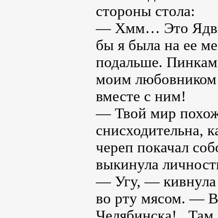
стороны стола:
— Хмм… Это Ядвиг
бы я была на ее м
подальше. Пинками
моим любовником! 
вместе с ним!
— Твой мир похоже
снисходительна, к
череп покачал соб
выкинула личность
— Угу, — кивнула
во рту мясом. — В
Челябинска!.. Та