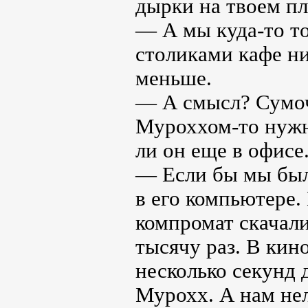
дырки на твоем пл
— А мы куда-то т
столиками кафе ни
меньше.
— А смысл? Сумочк
Муроххом-то нужн
ли он еще в офисе
— Если бы мы был
в его компьютере.
компромат скачали
тысячу раз. В кин
несколько секунд 
Мурохх. А нам нел