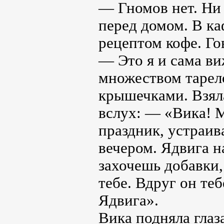
— Гномов нет. Ни 
перед домом. В к
рецептом кофе. Гов
— Это я и сама ви
множеством тарело
крышечками. Взяла
вслух: — «Вика! М
праздник, устраив
вечером. Ядвига н
захочешь добавки,
тебе. Вдруг он те
Ядвига».
Вика подняла глаз