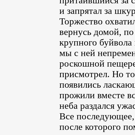
притаившийся за 
и запрятал за шку
Торжество охватил
вернусь домой, п
крупного буйвола 
мы с ней непремен
роскошной пещере
присмотрел. Но т
появились ласкаю
прожили вместе вс
неба раздался ужа
Все последующее, 
после которого по