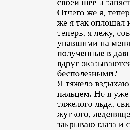
своей шее и запяст
Отчего же я, тепе
же я так оплошал 
теперь, я лежу, 
упавшими на меня
полученные в давн
вдруг оказываютс
бесполезными?
Я тяжело вздыхаю
пальцем. Но я уже
тяжелого льда, св
жуткого, леденяще
закрываю глаза и