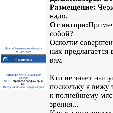
Размещение:
Черк
надо.
От автора:
Примеч
собой?
Осколки совершенн
них предлагается 
Для добавления необходима
авторизация
вам.
Статистика
Кто не знает наш
Антикафе Жучки-Паучки на
Соколе
fifi.ru
- агрегатор парфюмерии
поскольку я вижу 
№1
Интернет магазин парфюмерии
к полнейшему мяс
зрения...
Как вы уже знаете