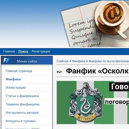
Главная
::
Поиск
::
Регистрация
Меню сайта
Главная
»
Фанфики
»
Фанфики по мультфильма
Фанфик «Осколки.
Главная страница
Фанфики
Иллюстрации
Статьи о фанфикшене
Термины фанфикшена
Инструменты авторов
Конкурсы и турниры