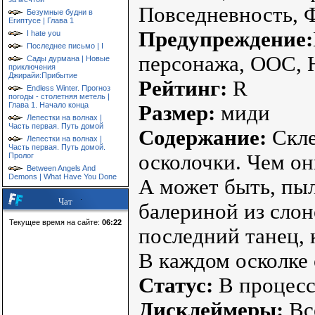
Повседневность, 
Безумные будни в
Египтусе | Глава 1
Предупреждение:
I hate you
Последнее письмо | I
персонажа, OOC, 
Сады дурмана | Новые
приключения
Джирайи:Прибытие
Рейтинг:
R
Endless Winter. Прогноз
погоды - столетняя метель |
Глава 1. Начало конца
Размер:
миди
Лепестки на волнах |
Часть первая. Путь домой
Содержание:
Скле
Лепестки на волнах |
Часть первая. Путь домой.
осколочки. Чем он
Пролог
Between Angels And
Demons | What Have You Done
А может быть, пы
Чат
балериной из сло
Текущее время на сайте:
06:22
последний танец, 
В каждом осколке 
Статус:
В процесс
Дисклеймеры:
Все