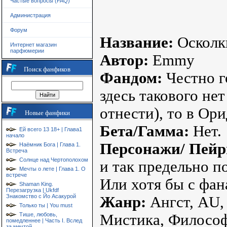
Частые вопросы (FAQ)
Администрация
Форум
Название:
Осколк
Интернет магазин
парфюмерии
Автор:
Emmy
Поиск фанфиков
Фандом:
Честно го
здесь такового нет
отнести), то в Ор
Новые фанфики
Бета/Гамма:
Нет.
Ей всего 13 18+ | Глава1
начало
Персонажи/ Пейр
Наёмник Бога | Глава 1.
Встреча
Солнце над Чертополохом
и так предельно п
Мечты о лете | Глава 1. О
встрече
Или хотя бы с фан
Shaman King.
Перезагрузка | Ukfdf
Знакомство с Йо Асакурой
Жанр:
Ангст, AU, 
Только ты | You must
Мистика, Философ
Тише, любовь,
помедленнее | Часть I. Вслед
за мечтой