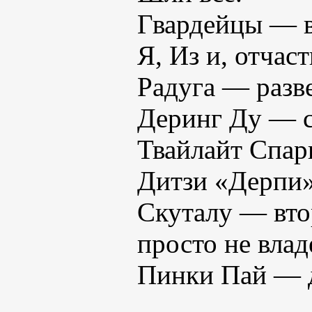
Гвардейцы — в
Я, Из и, отча
Радуга — разве
Деринг Ду — с
Твайлайт Спар
Дитзи «Дерпи»
Скуталу — втор
просто не влад
Пинки Пай — да