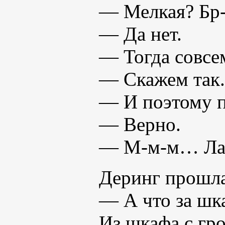
— Мелкая? Бр-
— Да нет.
— Тогда совсе
— Скажем так.
— И поэтому п
— Верно.
— М-м-м… Ла
Деринг прошла
— А что за шка
Из шкафа с гро