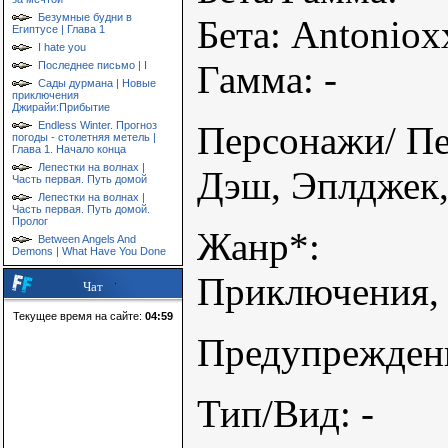
Безумные будни в
Бета: Antoniox
Египтусе | Глава 1
I hate you
Гамма: -
Последнее письмо | I
Сады дурмана | Новые
приключения
Джирайи:Прибытие
Endless Winter. Прогноз
Персонажи/ Пе
погоды - столетняя метель |
Глава 1. Начало конца
Лепестки на волнах |
Дэш, Эплджек,
Часть первая. Путь домой
Лепестки на волнах |
Часть первая. Путь домой.
Пролог
Жанр*:
Between Angels And
Demons | What Have You Done
Приключения, 
Чат
Текущее время на сайте:
04:59
Предупреждени
Тип/Вид: -