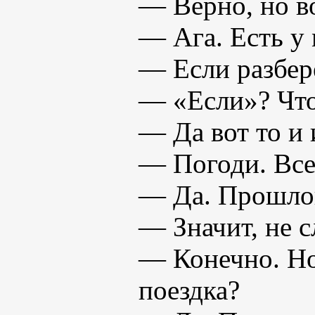
— Верно, но в
— Ага. Есть у 
— Если разбер
— «Если»? Что
— Да вот то и 
— Погоди. Все
— Да. Прошлой
— Значит, не 
— Конечно. Но 
поездка?