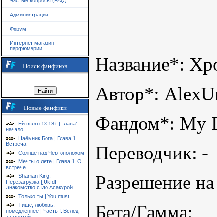
Частые вопросы (FAQ)
Администрация
Форум
Интернет магазин
парфюмерии
Название*: Хр
Поиск фанфиков
Автор*: Alex
Новые фанфики
Фандом*: My Li
Ей всего 13 18+ | Глава1
начало
Наёмник Бога | Глава 1.
Встреча
Переводчик: -
Солнце над Чертополохом
Мечты о лете | Глава 1. О
встрече
Разрешение на 
Shaman King.
Перезагрузка | Ukfdf
Знакомство с Йо Асакурой
Только ты | You must
Бета/Гамма:
Тише, любовь,
помедленнее | Часть I. Вслед
за мечтой