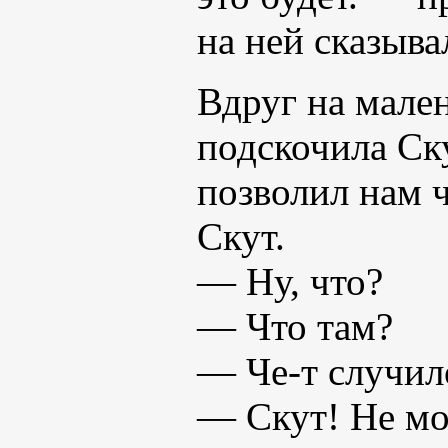
на ней сказыв
Вдруг на мален
подскочила Ску
позволил нам ч
Скут.
— Ну, что?
— Что там?
— Че-т случил
— Скут! Не мо