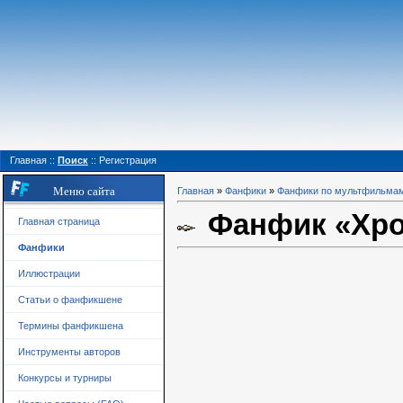
Главная
::
Поиск
::
Регистрация
Меню сайта
Главная
»
Фанфики
»
Фанфики по мультфильма
Фанфик «Хро
Главная страница
Фанфики
Иллюстрации
Статьи о фанфикшене
Термины фанфикшена
Инструменты авторов
Конкурсы и турниры