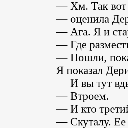
— Хм. Так вот
— оценила Дер
— Ага. Я и ст
— Где размес
— Пошли, пока
Я показал Дер
— И вы тут вд
— Втроем.
— И кто трети
— Скуталу. Ее 