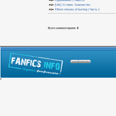
Одержимый | Глава 20
[Life] | 5 глава. Знакомство.
Fifteen minutes of burning | Часть 1
Всего комментариев
:
0