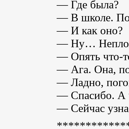
— Где была?
— В школе. Под
— И как оно?
— Ну… Неплохо
— Опять что-т
— Ага. Она, по
— Ладно, пого
— Спасибо. А ч
— Сейчас узна
************