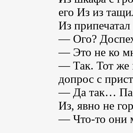
его Из из тащи
Из припечатал
— Ого? Доспех
— Это не ко мн
— Так. Тот же 
допрос с прис
— Да так… Пам
Из, явно не го
— Что-то они 