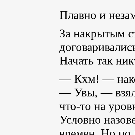
Плавно и неза
За накрытым ст
договаривалис
Начать так ник
— Кхм! — нако
— Увы, — взял
что-то на уро
Условно назове
времен. Но по 