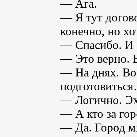
— Ага.
— Я тут догово
конечно, но хо
— Спасибо. И э
— Это верно. 
— На днях. Во
подготовитьс
— Логично. Эх
— А кто за го
— Да. Город мн