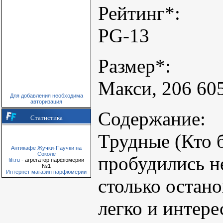
Рейтинг*:
PG-13
Размер*:
Макси, 206 605
Для добавления необходима
авторизация
Содержание:
Статистика
Трудные (Кто б
Антикафе Жучки-Паучки на
Соколе
пробудились н
fifi.ru
- агрегатор парфюмерии
№1
Интернет магазин парфюмерии
столько остано
легко и интер