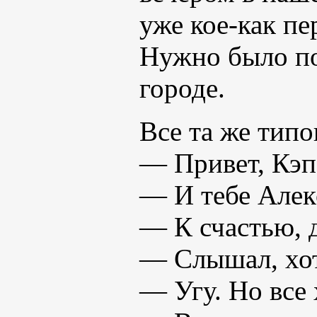
уже кое-как пе
Нужно было по
городе.
Все та же типо
— Привет, Кэп
— И тебе Алек
— К счастью, д
— Слышал, хот
— Угу. Но все 