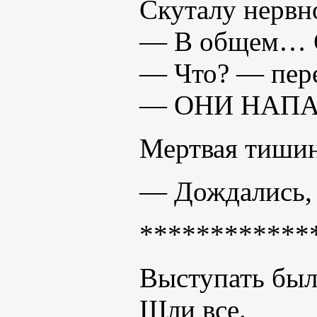
Скуталу нервно
— В общем… С
— Что? — пере
— ОНИ НАПАЛИ
Мертвая тишин
— Дождались,
************
Выступать был
Шли все.