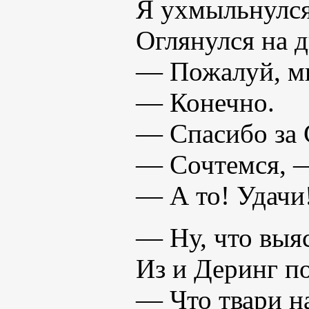
Я ухмыльнулся:
Оглянулся на д
— Пожалуй, мн
— Конечно.
— Спасибо за 
— Сочтемся, —
— А то! Удачи
— Ну, что выя
Из и Деринг п
— Что твари н