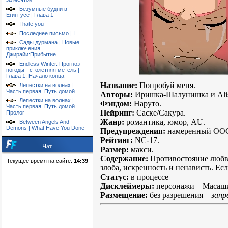
Безумные будни в
Египтусе | Глава 1
I hate you
Последнее письмо | I
Сады дурмана | Новые
приключения
Джирайи:Прибытие
Endless Winter. Прогноз
погоды - столетняя метель |
Глава 1. Начало конца
Название:
Попробуй меня.
Лепестки на волнах |
Часть первая. Путь домой
Авторы:
Иришка-Шалунишка и Alis
Лепестки на волнах |
Фэндом:
Наруто.
Часть первая. Путь домой.
Пейринг:
Саске/Сакура.
Пролог
Жанр:
романтика, юмор, AU.
Between Angels And
Demons | What Have You Done
Предупреждения:
намеренный ООС,
Рейтинг:
NC-17.
Чат
Размер:
макси.
Содержание:
Противостояние любви 
Текущее время на сайте:
14:39
злоба, искренность и ненависть. Ес
Статус:
в процессе
Дисклеймеры:
персонажи – Масаши
Размещение:
без разрешения –
запр