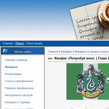
Главная
::
Поиск
::
Регистрация
Меню сайта
Главная
»
Фанфики
»
Фанфики по аниме и манге
Фанфик «Попробуй меня. | Глава 1
Главная страница
Фанфики
Иллюстрации
Статьи о фанфикшене
Термины фанфикшена
Инструменты авторов
Конкурсы и турниры