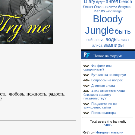
Diary
ангел
bleach
будет
блич
Obvious
безумие
битва
naruto
wind
wings
Bloody
Jungle
быть
воды
война
love
алисы
вампиры
алиса
Новое на форуме
Фанфики или
ориджиналы?
Бутылочка на поцелуи
Вопросом на вопрос
Длинные слова
А как относятся ваши
ть, любовь, нежность, радость,
близкие к вашему
писательству?
?
Предложения по
улучшению сайта
Поиск соавтора
Total users (no banned):
5005
Ry7.ru -
Интернет магазин