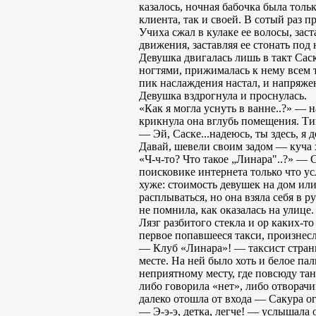
казалось, ночная бабочка была толь
клиента, так и своей. В сотый раз 
Учиха сжал в кулаке ее волосы, зас
движения, заставляя ее стонать под
Девушка двигалась лишь в такт Саск
ногтями, прижималась к нему всем т
пик наслаждения настал, и напряжен
Девушка вздрогнула и проснулась.
«Как я могла уснуть в ванне..?» —
крикнула она вглубь помещения. Ти
— Эй, Саске...надеюсь, ты здесь, я 
Давай, шевели своим задом — куча 
«Ч-ч-то? Что такое „Линара"..?» — 
поисковике интернета только что у
хуже: стоимость девушек на дом или 
расплываться, но она взяла себя в 
не помнила, как оказалась на улице.
Лязг разбитого стекла и ор каких-то
первое попавшееся такси, произнесл
— Клуб «Линара»! — таксист странно
месте. На ней было хоть и белое пал
неприятному месту, где повсюду та
либо говорила «нет», либо отворач
далеко отошла от входа — Сакура ог
— Э-э-э, детка, легче! — услышала 