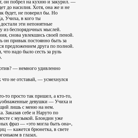
т, он побрел на кухню и закурил. —
ет до насилия. Хотя, она же и не
к будет, не поверил бы. Но
а, Учиха, в кого ты
 достали эти непонятные
шу из беспорядочных мыслей.
ния, снова увлекшись своей пеной.
ть он привык постоянно быть за
ься предложением друга по полной.
, что надо было сесть за руль
.
ротив? — немного удивленно
 что не отставай, — усмехнулся
-то просто так пришел, а кто-то,
полуобнаженные девушки — Учиха и
ящий лишь с меню на нем.
а. Заказав себе и Наруто по
месте с музыкой. Блондин уже
бных фраз — «это могла быть она»,
щиц — кажется брюнетка, в свете
гоньком в глазах.