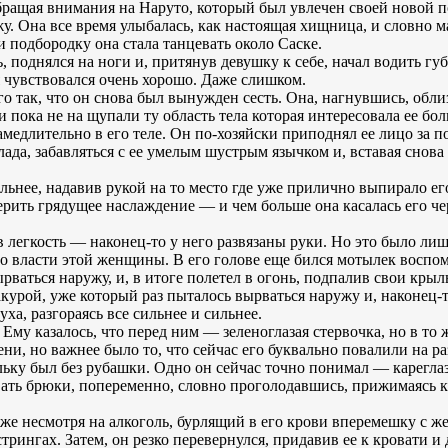
обращая внимания на Наруто, который был увлечен своей новой п
жу. Она все время улыбалась, как настоящая хищница, и словно м
и подбородку она стала танцевать около Саске.
поднялся на ноги и, притянув девушку к себе, начал водить губа
я чувствовался очень хорошо. Даже слишком.
го так, что он снова был вынужден сесть. Она, нагнувшись, обли
и пока не на щупали ту область тела которая интересовала ее бол
медлительно в его теле. Он по-хозяйски приподнял ее лицо за п
а, забавляться с ее умелым шустрым язычком и, вставая снова н
льнее, надавив рукой на то место где уже прилично выпирало ег
ерить грядущее наслаждение — и чем больше она касалась его че
ив легкость — наконец-то у него развязаны руки. Но это было л
о власти этой женщины. В его голове еще бился мотылек воспоми
ырваться наружу, и, в итоге полетел в огонь, подпалив свои кр
 Сакурой, уже который раз пыталось вырваться наружу и, наконец
ха, разгораясь все сильнее и сильнее.
 Ему казалось, что перед ним — зеленоглазая стервочка, но в то ж
ни, но важнее было то, что сейчас его буквально повалили на
льку был без рубашки. Одно он сейчас точно понимал — карегла
вать брюки, попеременно, словно проголодавшись, прижимаясь к 
же несмотря на алкоголь, бурлящий в его крови вперемешку с ж
рингах. Затем, он резко перевернулся, придавив ее к кровати и 