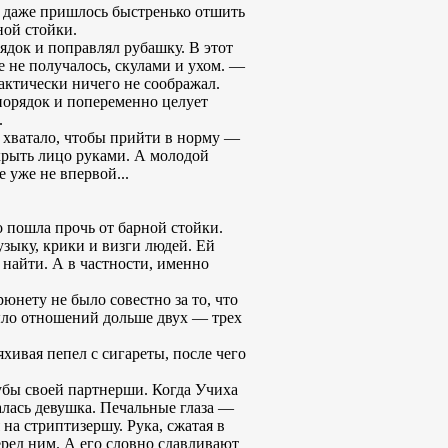
й даже пришлось быстренько отшить
ной стойки.
ядок и поправлял рубашку. В этот
е не получалось, скулами и ухом. —
рактически ничего не соображал.
 порядок и попеременно целует
.
е хватало, чтобы прийти в норму —
акрыть лицо руками. А молодой
 уже не впервой...
 пошла прочь от барной стойки.
узыку, крики и визги людей. Ей
л найти. А в частности, именно
юнету не было совестно за то, что
было отношений дольше двух — трех
хивая пепел с сигареты, после чего
губы своей партнерши. Когда Учиха
алась девушка. Печальные глаза —
на стриптизершу. Рука, сжатая в
еред ним. А его словно сдавливают