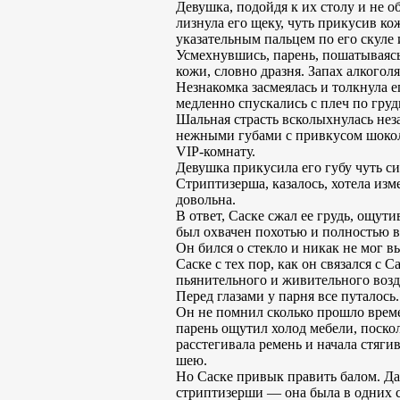
Девушка, подойдя к их столу и не 
лизнула его щеку, чуть прикусив ко
указательным пальцем по его скуле 
Усмехнувшись, парень, пошатываясь, 
кожи, словно дразня. Запах алкогол
Незнакомка засмеялась и толкнула е
медленно спускались с плеч по груд
Шальная страсть всколыхнулась неза
нежными губами с привкусом шоколад
VIP-комнату.
Девушка прикусила его губу чуть си
Стриптизерша, казалось, хотела изм
довольна.
В ответ, Саске сжал ее грудь, ощут
был охвачен похотью и полностью в
Он бился о стекло и никак не мог в
Саске с тех пор, как он связался с
пьянительного и живительного возду
Перед глазами у парня все путалось.
Он не помнил сколько прошло време
парень ощутил холод мебели, поско
расстегивала ремень и начала стяги
шею.
Но Саске привык править балом. Да
стриптизерши — она была в одних ст