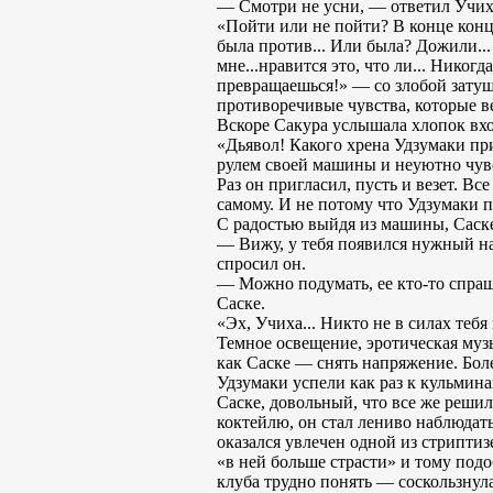
— Смотри не усни, — ответил Учиха 
«Пойти или не пойти? В конце концов
была против... Или была? Дожили...
мне...нравится это, что ли... Никог
превращаешься!» — со злобой затуш
противоречивые чувства, которые в
Вскоре Сакура услышала хлопок вхо
«Дьявол! Какого хрена Удзумаки при
рулем своей машины и неуютно чувс
Раз он пригласил, пусть и везет. Вс
самому. И не потому что Удзумаки п
С радостью выйдя из машины, Саске 
— Вижу, у тебя появился нужный на
спросил он.
— Можно подумать, ее кто-то спраши
Саске.
«Эх, Учиха... Никто не в силах тебя 
Темное освещение, эротическая музы
как Саске — снять напряжение. Бол
Удзумаки успели как раз к кульмин
Саске, довольный, что все же решил
коктейлю, он стал лениво наблюдать
оказался увлечен одной из стриптиз
«в ней больше страсти» и тому подо
клуба трудно понять — соскользнул