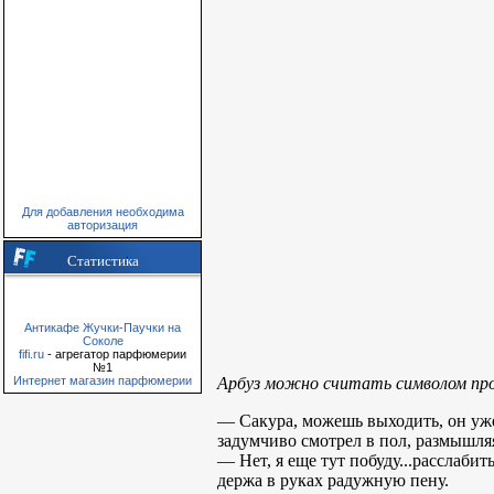
Для добавления необходима
авторизация
Статистика
Антикафе Жучки-Паучки на
Соколе
fifi.ru
- агрегатор парфюмерии
№1
Арбуз можно считать символом прот
Интернет магазин парфюмерии
— Сакура, можешь выходить, он уже 
задумчиво смотрел в пол, размышля
— Нет, я еще тут побуду...расслабит
держа в руках радужную пену.