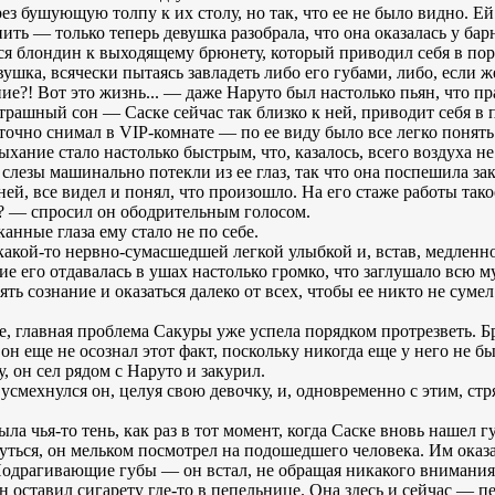
ез бушующую толпу к их столу, но так, что ее не было видно. Е
ть — только теперь девушка разобрала, что она оказалась у бар
лся блондин к выходящему брюнету, который приводил себя в пор
ушка, всячески пытаясь завладеть либо его губами, либо, если ж
ие?! Вот это жизнь... — даже Наруто был настолько пьян, что п
 страшный сон — Саске сейчас так близко к ней, приводит себя в
точно снимал в VIP-комнате — по ее виду было все легко понять
хание стало настолько быстрым, что, казалось, всего воздуха н
е слезы машинально потекли из ее глаз, так что она поспешила з
ей, все видел и понял, что произошло. На его стаже работы такое
я? — спросил он ободрительным голосом.
анные глаза ему стало не по себе.
какой-то нервно-сумасшедшей легкой улыбкой и, встав, медленно
ние его отдавалась в ушах настолько громко, что заглушало всю м
ять сознание и оказаться далеко от всех, чтобы ее никто не суме
е, главная проблема Сакуры уже успела порядком протрезветь. Бр
он еще не осознал этот факт, поскольку никогда еще у него не 
, он сел рядом с Наруто и закурил.
мехнулся он, целуя свою девочку, и, одновременно с этим, стря
а чья-то тень, как раз в тот момент, когда Саске вновь нашел 
нуться, он мельком посмотрел на подошедшего человека. Им оказ
 Подрагивающие губы — он встал, не обращая никакого внимания 
 оставил сигарету где-то в пепельнице. Она здесь и сейчас — п