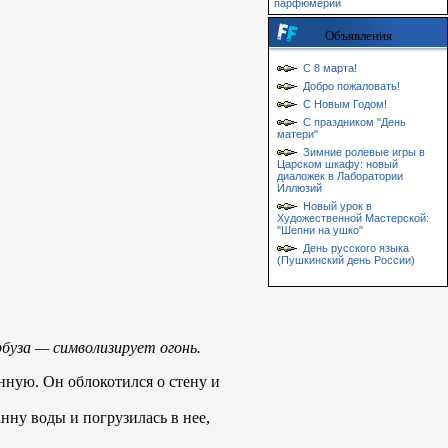
парфюмерии
Объявления
С 8 марта!
Добро пожаловать!
С Новым Годом!
С праздником "День
матери"
Зимние ролевые игры в
Царском шкафу: новый
диаложек в Лаборатории
Иллюзий
Новый урок в
Художественной Мастерской:
"Шепни на ушко"
День русского языка
(Пушкинский день России)
рбуза — символизирует огонь.
нную. Он облокотился о стену и
анну воды и погрузилась в нее,