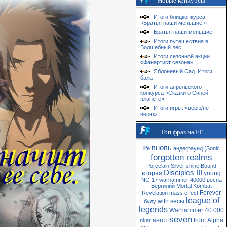
Новые конкурсы
Итоги блицконкурса
«Братья наши меньшие!»
Братья наши меньшие!
Итоги путешествия в
Волшебный лес
Итоги сезонной акции
«Фанартист сезона»
Яблоневый Сад. Итоги
бала
Итоги апрельского
конкурса «Сказки о Синей
планете»
Итоги игры: «верю/не
верю»
Топ фраз на FF
вновь
life
андеграунд
(Sonic
forgotten realms
Porcelain
Silver
shine
Bound
Disciples III
вторая
young
NC-17
warhammer 40000
весна
Вергилий
Mortal Kombat
Forever
Revelation
mass
effect
league of
with
весы
буду
legends
Warhammer 40 000
seven
ангст
from
Alpha
nkar