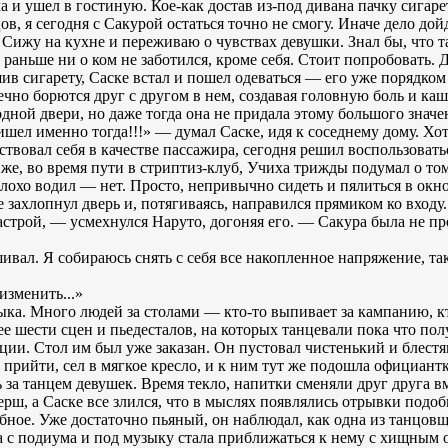
и ушел в гостиную. Кое-как достав из-под дивана пачку сигаре
, я сегодня с Сакурой остаться точно не смогу. Иначе дело дойд
 Сижу на кухне и переживаю о чувствах девушки. Знал бы, что та
да раньше ни о ком не заботился, кроме себя. Стоит попробовать. Д
ив сигарету, Саске встал и пошел одеваться — его уже порядком
ечно борются друг с другом в нем, создавая головную боль и ка
дной двери, но даже тогда она не придала этому большого значе
шел именно тогда!!!» — думал Саске, идя к соседнему дому. Хо
твовал себя в качестве пассажира, сегодня решил воспользоват
е же, во время пути в стриптиз-клуб, Учиха трижды подумал о том
лохо водил — нет. Просто, непривычно сидеть и пялиться в окно
захлопнул дверь и, потягиваясь, направился прямиком ко входу.
строй, — усмехнулся Наруто, догоняя его. — Сакура была не п
вал. Я собираюсь снять с себя все накопленное напряжение, так
изменить...»
ка. Много людей за столами — кто-то выпивает за кампанию, кто
ее шести сцен и пьедесталов, на которых танцевали пока что 
ации. Стол им был уже заказан. Он пустовал чистенький и блест
 прийти, сел в мягкое кресло, и к ним тут же подошла официантк
 за танцем девушек. Время текло, напитки сменяли друг друга в
ерш, а Саске все злился, что в мыслях появлялись отрывки подо
бное. Уже достаточно пьяный, он наблюдал, как одна из танцов
а с подиума и под музыку стала приближаться к нему с хищным о