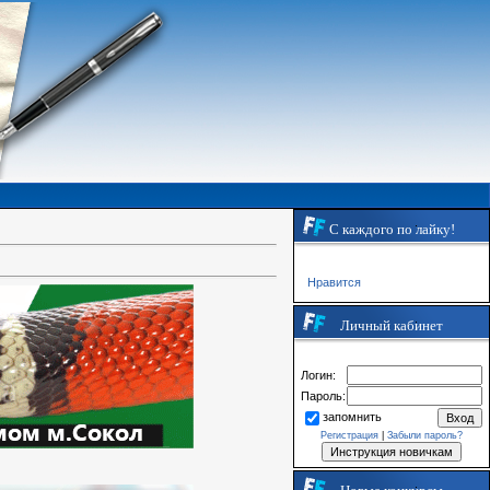
С каждого по лайку!
Нравится
Личный кабинет
Логин:
Пароль:
запомнить
Регистрация
|
Забыли пароль?