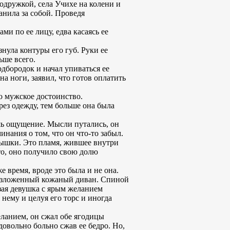
одружкой, села Учихе на колени и
анила за собой. Проведя
ми по ее лицу, едва касаясь ее
знула контуры его губ. Руки ее
ьше всего.
одбородок и начал упиваться ее
а ноги, заявил, что готов оплатить
о мужское достоинство.
рез одежду, тем больше она была
ишь ощущение. Мысли путались, он
нания о том, что он что-то забыл.
ылышки. Это пламя, жившее внутри
-то, оно получило свою долю
е время, вроде это была и не она.
 разложенный кожаный диван. Спиной
зая девушка с ярым желанием
нему и целуя его торс и иногда
еланием, он сжал обе ягодицы
довольно больно сжав ее бедро. Но,