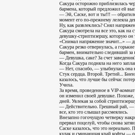
Сакура осторожно приблизилась чер
бармена, который предложил ей выпи
— Эй, Саске, вот и ты!!! — обрати
момент его по-прежнему лелеяла дев
Ну, как развлеклись? Снял напряжен
Cакура смотрела на все это, как на
девушку-стриптизершу, которую он 
«Снимал напряжение значит...» — ды
Сакура резко отвернулась, а горьки
бармен, внимательно следивший за н
— Девушка, саке? За счет заведени
Когда Сакура подняла на него заплак
— Нет, спасибо, — улыбнулась она 
Стук сердца. Второй. Третий... Бие
казалось, что лучше бы сейчас потер
Учиха.
За время, проведенное в VIP-комнат
он изменил своей девушке. Похоже, 
дней. Увлекая за собой стриптизершу
— Действительно. Грешный рай, — ус
все, кто это слышал рассмеялись.
Внезапно гогочущую четверку накрыл
прервал поцелуй, чтобы снова затя
Саске казалось, что это нереально.
кулак и сминающая край кофты — он