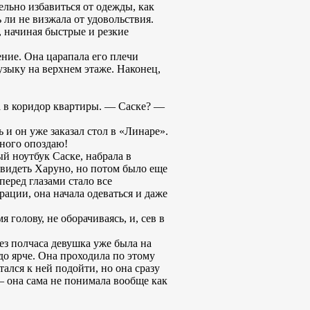
ельно избавиться от одежды, как
 ли не визжала от удовольствия.
, начиная быстрые и резкие
ение. Она царапала его плечи
музыку на верхнем этаже. Наконец,
а в коридор квартиры. — Саске? —
ь и он уже заказал стол в «Линаре».
ного опоздаю!
ый ноутбук Саске, набрала в
увидеть Харуно, но потом было еще
перед глазами стало все
рации, она начала одеваться и даже
 голову, не оборачиваясь, и, сев в
ез полчаса девушка уже была на
здо ярче. Она проходила по этому
ался к ней подойти, но она сразу
— она сама не понимала вообще как