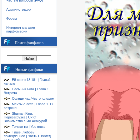
Частые вопросы (FAQ)
Администрация
Форум
Интернет магазин
парфюмерии
Поиск фанфиков
Новые фанфики
Ей всего 13 18+ | Глава1
начало
Наёмник Бога | Глава 1.
Встреча
Солнце над Чертополохом
Мечты о лете | Глава 1. О
встрече
Shaman King.
Перезагрузка | Ukfdf
Знакомство с Йо Асакурой
Только ты | You must
Тише, любовь,
помедленнее | Часть I. Вслед
за мечтой