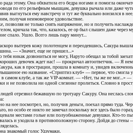
ко рада этому. Она обхватила его бедра ногами и помогла окончат
проводя по его рельефным мышцам, девушка рычала или даже чуть
тавив выгнуться ему навстречу и тут же буквально вонзился в нее
 ним, получая неимоверное удовольствие.
е, позволяя не только снять напряжение, но и получить наслажд
елом, кричала так, что, казалось, ее ор был слышен даже через 
ие спало. Ушло. Всего лишь пару минут...
 наскоро вытерев кожу полотенцем и переодевшись, Сакура вышл
шина. — «Значит, еще не пришел...»
до тебя никак дозвониться не могу, Наруто обещал за тобой заехат
хороших девочек ждет нас! — прокричал автоответчик. — Я нем
Сакура, как в прострации, прошла в комнату и, увидев включенн
слышанное ею название. «Стриптиз клуб» — первое, что смогла 
в самом клубе, а так же VIP-комнат. — «Нет, ты же не мог...» — 
руки и не позволила ни одной слезинке пролиться. Словно в прост
 людей отрезвил бежавшую по тротуару Сакуру. Она неслась сломя
а:
 на нее посмотрел, но, получив деньги, поехал прямо туда. Чер
ьто, но особо ее никто не замечал поскольку все здесь было гора
нцевали местами голые или полуобнаженные девушки. Кто-то пыт
ивалась и уходила в противоположную сторону. Дойдя до стены 
ляделась.
она знакомый голос Удзумаки.