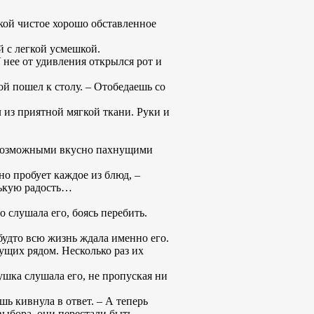
рукой чистое хорошо обставленное
ей с легкой усмешкой.
У нее от удивления открылся рот и
ой пошел к столу. – Отобедаешь со
л из приятной мягкой ткани. Руки и
всевозможными вкусно пахнущими
но пробует каждое из блюд, –
нькую радость…
 слушала его, боясь перебить.
будто всю жизнь ждала именно его.
ущих рядом. Несколько раз их
вушка слушала его, не пропуская ни
шь кивнула в ответ. – А теперь
выбора, они перестали быть