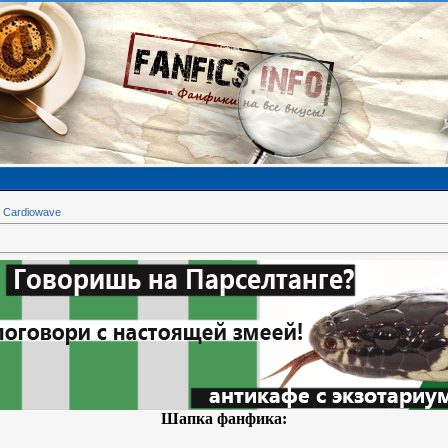
»
Cardiowave
Шапка фанфика: