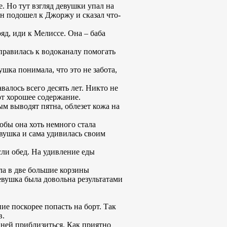
е. Но тут взгляд девушки упал на
н подошел к Джоржу и сказал что-
яд, иди к Мелиссе. Она – баба
правилась к водоканалу помогать
ушка понимала, что это не забота,
валось всего десять лет. Никто не
ют хорошее содержание.
ым выводят пятна, облезет кожа на
обы она хоть немного стала
евушка и сама удивилась своим
сли обед. На удивление еды
ла в две большие корзины
евушка была довольна результатами
е поскорее попасть на борт. Так
в.
 ней приблизиться. Как приятно