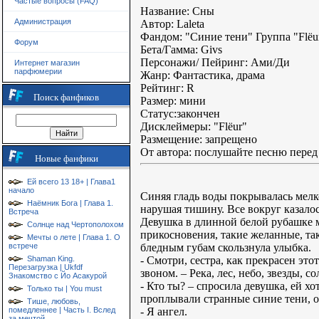
Частые вопросы (FAQ)
Название: Сны
Администрация
Автор: Laleta
Фандом: "Синие тени" Группа "Flёu
Форум
Бета/Гамма: Givs
Персонажи/ Пейринг: Ами/Ди
Интернет магазин
парфюмерии
Жанр: Фантастика, драма
Рейтинг: R
Поиск фанфиков
Размер: мини
Статус:закончен
Дисклеймеры: "Flёur"
Размещение: запрещено
От автора: послушайте песню перед
Новые фанфики
Ей всего 13 18+ | Глава1
начало
Синяя гладь воды покрывалась мелко
Наёмник Бога | Глава 1.
нарушая тишину. Все вокруг казало
Встреча
Девушка в длинной белой рубашке м
Солнце над Чертополохом
прикосновения, такие желанные, так
Мечты о лете | Глава 1. О
бледным губам скользнула улыбка.
встрече
- Смотри, сестра, как прекрасен э
Shaman King.
Перезагрузка | Ukfdf
звоном. – Река, лес, небо, звезды, с
Знакомство с Йо Асакурой
- Кто ты? – спросила девушка, ей хо
Только ты | You must
проплывали странные синие тени, од
Тише, любовь,
- Я ангел.
помедленнее | Часть I. Вслед
за мечтой