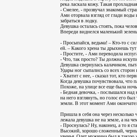
река ласкала кожу. Такая прохладная
- Смелее, - прозвучал знакомый стр
Ами оторвала взгляд от глади воды
забраться в лодку.
Девушка осталась стоять, пока чело
Впереди виднелся маленький зелены
- Просыпайся, ведьма! – Кто-то с с
ей. – Какого хрена ты дрыхнешь ту
- Простите, - Ами переводила испуг
- Что, так просто? Ты должна искуп
Девушка свернулась калачиком, пытая
Удары ног сыпались со всех сторон 
- Хватит с нее, - сказал тот, кто пер
Когда девушка почувствовала, что п
Похоже, на улице все еще была ночь
- Бедная девочка, - послышался над
на него взглянуть, но голос его бы
земли. В этот момент Ами окончате
Пришла в себя она через несколько 
лежала девушка не на земле, а на ч
- Проснулась? Ну, наконец, а то я с
Высокий, хорошо сложенный, черные
увечья. Одет мужчина был в такую же