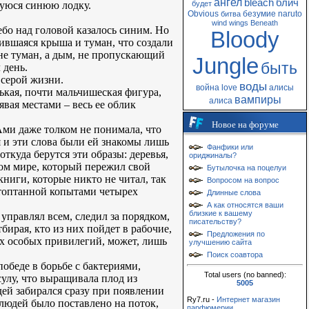
ангел
bleach
блич
щуюся синюю лодку.
будет
Obvious
безумие
naruto
битва
wind
wings
Beneath
ебо над головой казалось синим. Но
Bloody
ившаяся крыша и туман, что создали
 не туман, а дым, не пропускающий
Jungle
быть
 день.
 серой жизни.
воды
война
love
алисы
ькая, почти мальчишеская фигура,
вампиры
алиса
вая местами – весь ее облик
Новое на форуме
Ами даже толком не понимала, что
я и эти слова были ей знакомы лишь
Фанфики или
ткуда берутся эти образы: деревья,
ориджиналы?
этом мире, который пережил свой
Бутылочка на поцелуи
книги, которые никто не читал, так
Вопросом на вопрос
стоптанной копытами четырех
Длинные слова
А как относятся ваши
близкие к вашему
 управлял всем, следил за порядком,
писательству?
ирая, кто из них пойдет в рабочие,
Предложения по
их особых привилегий, может, лишь
улучшению сайта
Поиск соавтора
обеде в борьбе с бактериями,
Total users (no banned):
улу, что выращивала плод из
5005
ей забирался сразу при появлении
Ry7.ru -
Интернет магазин
людей было поставлено на поток,
парфюмерии