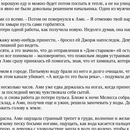
 хорошую еду и можно будет потом поспать в тепле, а не на улиц
 и явно не были довольны решением начальника. Один из мужчи
ами со всеми. - Потом он повернулся к Ами. – Я отменяю твой нар
эти хмыри пусть сами горбатятся.
отери одной работы, как получила новую. Недолго думая, она на
 скажу кому-нибудь принести, - бросил ей Джорж напоследок. Дев
 лишний раз видеть.
ти, а это значило, что до отправления в «Дом стариков» ей оста
, но все понимали – маловероятно, что пожилым людям устраива
 Ами сразу принялась ей помогать, зная, что от химиката, котор
ом в городе. Питьевую воду брали из него и долго очищали, чт
в этом канале убивает. «А когда-то это была река», - подумала д
несколько часов. Ами уже едва держалась на ногах, когда прине
 за последний месяц чувствовала себя сытой.
, и снова работа до потери пульса. Ближе к ночи Мелисса собра
склад, а Ами, получив еще и ужин, решила заночевать у воды. Д
ожить голову к земле.
расна. Ами ощущала странный трепет в груди, волнение и желани
гкому песку босыми ногами, ощущать, как вода касается пальце
ную, и девушка с удовольствие зашла в воду по колено, чтобы к