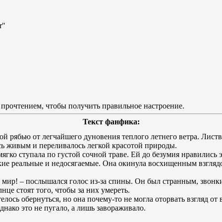
r"
 прочтением, чтобы получить правильное настроение.
Текст фанфика:
й рябью от легчайшего дуновения теплого летнего ветра. Листв
сь живым и переливалось легкой красотой природы.
ягко ступала по густой сочной траве. Ей до безумия нравились
ие реальные и недосягаемые. Она окинула восхищенным взглядом
тот мир! – послышался голос из-за спины. Он был странным, зво
олнце стоят того, чтобы за них умереть.
телось обернуться, но она почему-то не могла оторвать взгляд от
нако это не пугало, а лишь завораживало.