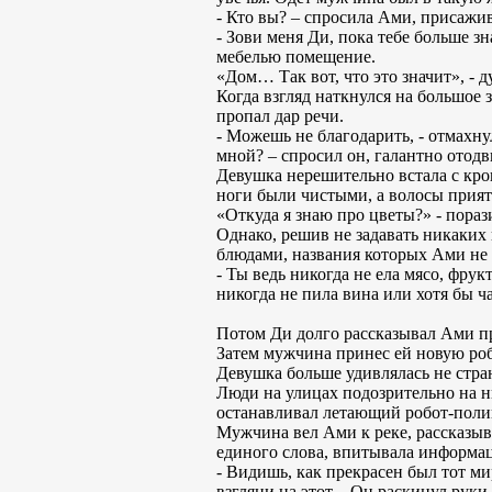
- Кто вы? – спросила Ами, присажива
- Зови меня Ди, пока тебе больше зн
мебелью помещение.
«Дом… Так вот, что это значит», - д
Когда взгляд наткнулся на большое 
пропал дар речи.
- Можешь не благодарить, - отмахну
мной? – спросил он, галантно отод
Девушка нерешительно встала с кров
ноги были чистыми, а волосы прият
«Откуда я знаю про цветы?» - пораз
Однако, решив не задавать никаких
блюдами, названия которых Ами не 
- Ты ведь никогда не ела мясо, фру
никогда не пила вина или хотя бы ч
Потом Ди долго рассказывал Ами про
Затем мужчина принес ей новую роб
Девушка больше удивлялась не стран
Люди на улицах подозрительно на н
останавливал летающий робот-полиц
Мужчина вел Ами к реке, рассказыва
единого слова, впитывала информаци
- Видишь, как прекрасен был тот ми
взгляни на этот. - Он раскинул рук