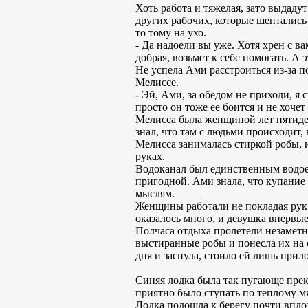
Хоть работа и тяжелая, зато выдадут
других рабочих, которые шептались
то тому на ухо.
- Да надоели вы уже. Хотя хрен с в
добрая, возьмет к себе помогать. А 
Не успела Ами расстроиться из-за п
Мелиссе.
- Эй, Ами, за обедом не приходи, я
просто он тоже ее боится и не хочет
Мелисса была женщиной лет пятидеся
знал, что там с людьми происходит
Мелисса занималась стиркой робы, и
руках.
Водоканал был единственным водоем
пригодной. Ами знала, что купание 
мыслям.
Женщины работали не покладая рук 
оказалось много, и девушка впервые
Полчаса отдыха пролетели незаметно
выстиранные робы и понесла их на 
дня и заснула, стоило ей лишь прил
Синяя лодка была так пугающе прек
приятно было ступать по теплому мя
Лодка подошла к берегу почти вплот