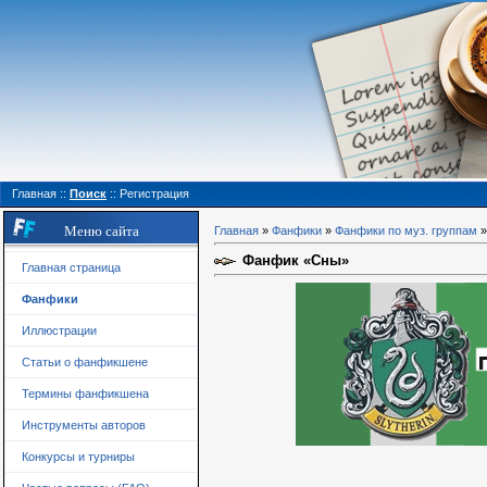
Главная
::
Поиск
::
Регистрация
Меню сайта
Главная
»
Фанфики
»
Фанфики по муз. группам
Фанфик «Сны»
Главная страница
Фанфики
Иллюстрации
Статьи о фанфикшене
Термины фанфикшена
Инструменты авторов
Конкурсы и турниры