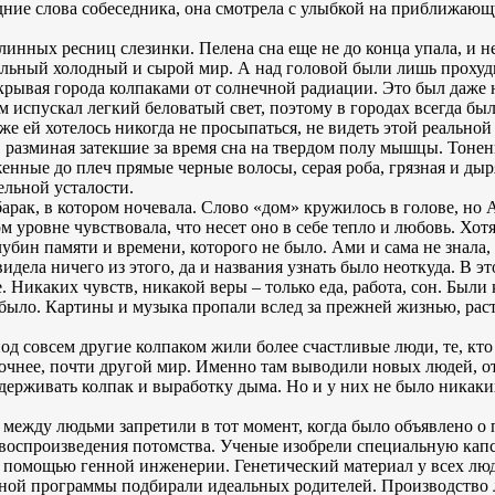
дние слова собеседника, она смотрела с улыбкой на приближаю
длинных ресниц слезинки. Пелена сна еще не до конца упала, и н
альный холодный и сырой мир. А над головой были лишь прохуд
накрывая города колпаками от солнечной радиации. Это был даже
м испускал легкий беловатый свет, поэтому в городах всегда был
 же ей хотелось никогда не просыпаться, не видеть этой реальной
, разминая затекшие за время сна на твердом полу мышцы. Тонен
нные до плеч прямые черные волосы, серая роба, грязная и дыря
ельной усталости.
арак, в котором ночевала. Слово «дом» кружилось в голове, но 
м уровне чувствовала, что несет оно в себе тепло и любовь. Хот
убин памяти и времени, которого не было. Ами и сама не знала, о
видела ничего из этого, да и названия узнать было неоткуда. В 
. Никаких чувств, никакой веры – только еда, работа, сон. Были 
 было. Картины и музыка пропали вслед за прежней жизнью, ра
под совсем другие колпаком жили более счастливые люди, те, кто
очнее, почти другой мир. Именно там выводили новых людей, отб
оддерживать колпак и выработку дыма. Но и у них не было никак
между людьми запретили в тот момент, когда было объявлено о п
воспроизведения потомства. Ученые изобрели специальную капс
 помощью генной инженерии. Генетический материал у всех люд
ьной программы подбирали идеальных родителей. Производство 