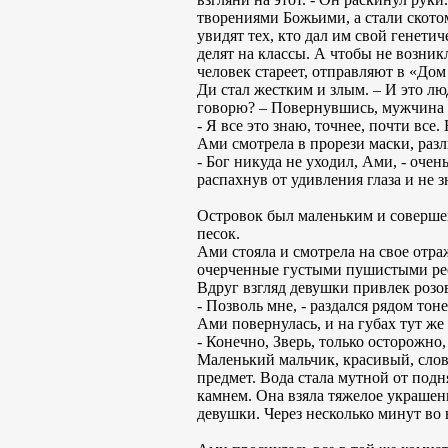
творениями Божьими, а стали ското
увидят тех, кто дал им свой генетич
делят на классы. А чтобы не возн
человек стареет, отправляют в «Дом
Ди стал жестким и злым. – И это л
говорю? – Повернувшись, мужчина в
- Я все это знаю, точнее, почти все
Ами смотрела в прорези маски, раз
- Бог никуда не уходил, Ами, - оче
распахнув от удивления глаза и не з
Островок был маленьким и совершен
песок.
Ами стояла и смотрела на свое отр
очерченные густыми пушистыми рес
Вдруг взгляд девушки привлек розов
- Позволь мне, - раздался рядом тон
Ами повернулась, и на губах тут же
- Конечно, Зверь, только осторожно,
Маленький мальчик, красивый, слов
предмет. Вода стала мутной от под
камнем. Она взяла тяжелое украшени
девушки. Через несколько минут во в