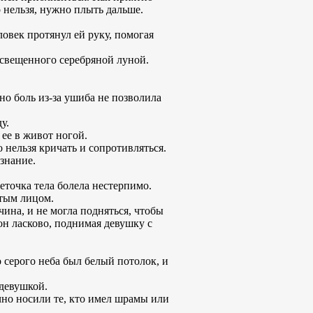
о нельзя, нужно плыть дальше.
овек протянул ей руку, помогая
 освещенного серебряной луной.
 но боль из-за ушиба не позволила
у.
 ее в живот ногой.
о нельзя кричать и сопротивляться.
знание.
еточка тела болела нестерпимо.
итым лицом.
чина, и не могла подняться, чтобы
он ласково, поднимая девушку с
о серого неба был белый потолок, и
 девушкой.
но носили те, кто имел шрамы или