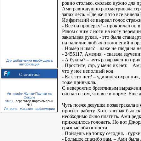
ровно столько, сколько нужно для 
Ами равнодушно рассматривала серый
запах леса. «Где же я это все видел
Из фантазий ее вырвал голос страж
- Все на проверку! – прокричал он в
Рядом с ним с ноги на ногу перемин
закатывая рукав, - это была станда
на наличие любых отклонений в орг
- Номер и имя? – даже не глядя на н
- 2455117, Амелия, - сказала заучен
- А буквы? – чуть раздраженно при
Для добавления необходима
авторизация
- Простите, сэр, у меня их нет. – А
что у нее неполный код.
Статистика
- Как это нет? – удивился охранник
тоже привыкла.
С невероятно брезгливым выражение
сигнал о том, что все в норме. Еще
Антикафе Жучки-Паучки на
Соколе
fifi.ru
- агрегатор парфюмерии
Чуть позже девушка позавтракала в 
№1
Интернет магазин парфюмерии
просить работу. Хоть завтрак был с
необходимо было платить. Ами редко
приходилось голодать. Но вот Джорж
грязные обязанности.
- Пойдешь на топку сегодня, - буркн
- Большое спасибо вам. – Ами была 