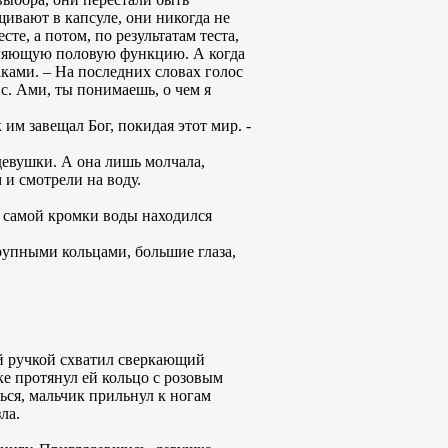
ивают в капсуле, они никогда не
те, а потом, по результатам теста,
авляющую половую функцию. А когда
аками. – На последних словах голос
. Ами, ты понимаешь, о чем я
 им завещал Бог, покидая этот мир. -
 девушки. А она лишь молчала,
 и смотрели на воду.
у самой кромки воды находился
рупными кольцами, большие глаза,
ой ручкой схватил сверкающий
е протянул ей кольцо с розовым
ься, мальчик прильнул к ногам
ла.