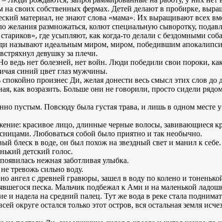
м на своих собственных фермах. Детей делают в пробирке, выращ
еский материал, не знают слова «мама». Их выращивают всех вмес
икло желания размножаться, колют специальную сыворотку, под
 стариков», где усыпляют, как когда-то делали с бездомными соб
юди называют идеальным миром, миром, победившим апокалипсис
стряхнул девушку за плечи.
. Но ведь нет болезней, нет войн. Люди победили свои пороки, как
личая синий цвет глаз мужчины.
нь спокойно произнес Ди, желая донести весь смысл этих слов до
ная, как возразить. Больше они не говорили, просто сидели рядом
но пустым. Повсюду была густая трава, и лишь в одном месте 
ажение: красивое лицо, длинные черные волосы, завивающиеся к
ницами. Любоваться собой было приятно и так необычно.
ый блеск в воде, он был похож на звездный свет и манил к себе.
енький детский голос.
 появилась нежная заботливая улыбка.
 не тревожь сильно воду.
но ангел с древней гравюры, зашел в воду по колено и тоненьк
нявшегося песка. Мальчик подбежал к Ами и на маленькой ладошк
е и надела на средний палец. Тут же вода в реке стала поднимат
сей округе остался только этот остров, вся остальная земля исчез