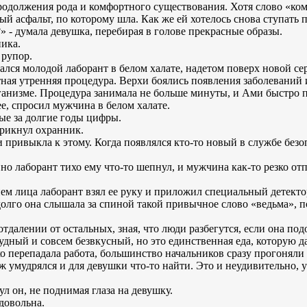
продолжения рода и комфортного существования. Хотя слово «ко
 асфальт, по которому шла. Как же ей хотелось снова ступать по
а?» - думала девушка, перебирая в голове прекрасные образы.
ника.
 рупор.
ался молодой лаборант в белом халате, надетом поверх новой се
ртная утренняя процедура. Верхи боялись появления заболеваний
анизме. Процедура занимала не больше минуты, и Ами быстро п
ее, спросил мужчина в белом халате.
ные за долгие годы цифры.
крикнул охранник.
ми привыкла к этому. Когда появлялся кто-то новый в службе без
, но лаборант тихо ему что-то шепнул, и мужчина как-то резко о
м лица лаборант взял ее руку и приложил специальный детектор
 долго она слышала за спиной такой привычное слово «ведьма», по
отдалении от остальных, зная, что люди разбегутся, если она под
кудный и совсем безвкусный, но это единственная еда, которую д
 перепадала работа, большинство начальников сразу прогоняли 
 умудрялся и для девушки что-то найти. Это и неудивительно, 
ул он, не поднимая глаза на девушку.
довольна.