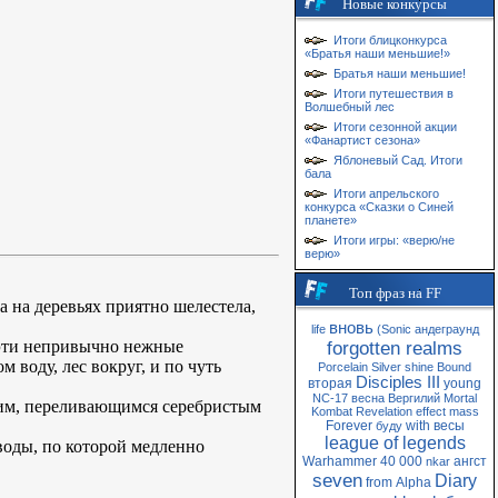
Новые конкурсы
Итоги блицконкурса
«Братья наши меньшие!»
Братья наши меньшие!
Итоги путешествия в
Волшебный лес
Итоги сезонной акции
«Фанартист сезона»
Яблоневый Сад. Итоги
бала
Итоги апрельского
конкурса «Сказки о Синей
планете»
Итоги игры: «верю/не
верю»
Топ фраз на FF
а на деревьях приятно шелестела,
вновь
life
(Sonic
андеграунд
 эти непривычно нежные
forgotten realms
 воду, лес вокруг, и по чуть
Porcelain
Silver
shine
Bound
Disciples III
вторая
young
NC-17
весна
Вергилий
Mortal
нким, переливающимся серебристым
Kombat
Revelation
effect
mass
Forever
with
весы
буду
league of legends
 воды, по которой медленно
Warhammer 40 000
ангст
nkar
seven
Diary
from
Alpha