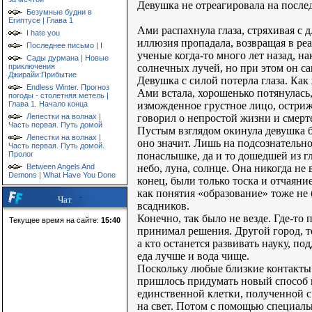
Девушка не отреагировала на после
Безумные будни в
Египтусе | Глава 1
Ами распахнула глаза, стряхивая с 
I hate you
иллюзия пропадала, возвращая в ре
Последнее письмо | I
ученые когда-то много лет назад, 
Сады дурмана | Новые
солнечных лучей, но при этом он са
приключения
Джирайи:Прибытие
Девушка с силой потерла глаза. Как
Endless Winter. Прогноз
Ами встала, хорошенько потянулась
погоды - столетняя метель |
изможденное грустное лицо, остриже
Глава 1. Начало конца
говорил о непростой жизни и смерт
Лепестки на волнах |
Часть первая. Путь домой
Пустым взглядом окинула девушка б
Лепестки на волнах |
оно значит. Лишь на подсознательно
Часть первая. Путь домой.
понаслышке, да и то дошедшей из гл
Пролог
небо, луна, солнце. Она никогда не 
Between Angels And
Demons | What Have You Done
конец, были только тоска и отчаяние
как понятия «образование» тоже не
Чат
всадников.
Конечно, так было не везде. Где-то 
Текущее время на сайте:
15:40
принимал решения. Другой город, т
а кто останется развивать науку, п
еда лучше и вода чище.
Поскольку любые близкие контакты 
пришлось придумать новый способ 
единственной клетки, полученной с
на свет. Потом с помощью специал