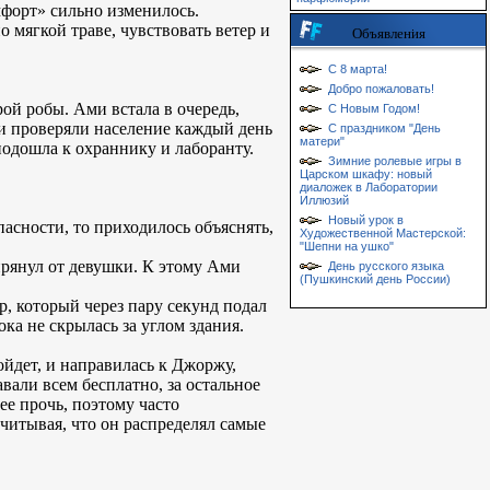
мфорт» сильно изменилось.
 мягкой траве, чувствовать ветер и
Объявления
С 8 марта!
Добро пожаловать!
рой робы. Ами встала в очередь,
С Новым Годом!
 и проверяли население каждый день
С праздником "День
матери"
одошла к охраннику и лаборанту.
Зимние ролевые игры в
Царском шкафу: новый
диаложек в Лаборатории
Иллюзий
Новый урок в
опасности, то приходилось объяснять,
Художественной Мастерской:
"Шепни на ушко"
тпрянул от девушки. К этому Ами
День русского языка
(Пушкинский день России)
, который через пару секунд подал
ка не скрылась за углом здания.
ойдет, и направилась к Джоржу,
авали всем бесплатно, за остальное
ее прочь, поэтому часто
учитывая, что он распределял самые