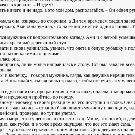
ясь в кровати. – И где я?
ать ничего и не надо, а это мой дом, располагайся. – Он обвел 
умала она, озираясь по сторонам, а Ди тем временем следил за н
зеркало, Ами обнаружила, что на ее лице нет ни одного синяка. 
лся мужчина от вопросительного взгляда Ами и с легкой усмешк
вигая красивый деревянный стул.
ати и снова удивилась, увидев, что одета в белую рубашку в по
но пахли какими-то цветами.
илась она.
 вопросов, лишь молча направилась к столу. Тот был завален 
знала.
кты и выпечку, - говорил мужчина, глядя, как девушка нерешитель
ая. Наслаждайся, ты вдоволь страдала, чтобы получить эту мале
 еду и напитки, про растения и животных, она ела и заворожено
у и предложил пройтись по городу.
ному человеку, а своим реакциям на его поступки и слова. Она 
их оглядывались – странно было видеть мужчину и женщину, ид
ейский, проверяя, но тут же улетал.
я о мире, что существовал сто лет назад. Мире, что погиб, и де
ю, как губка, и в тоже время ощущала, что все это знает сама.
р? – чуть более серьезным тоном обратился Ди к девушке, она ли
и. – Люди рождаются, запрограммированные на работу, у них нет 