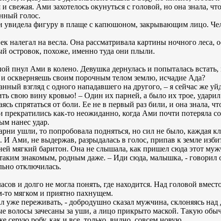
 и свежая. Ами захотелось окунуться с головой, но она знала, чт
анный голос.
 и увидела фигуру в плаще с капюшоном, закрывающим лицо. Чел
век налегал на весла. Она рассматривала картины ночного леса,
й островок, похоже, именно туда они плыли.
илой пнул Ами в колено. Девушка дернулась и попыталась встать,
т и оскверняешь своим порочным телом землю, исчадие Ада?
анный взгляд с одного нападавшего на другого, – я сейчас же уйд
ить свою вину кровью! – Один их парней, а было их трое, ударил
сь спрятаться от боли. Ее не в первый раз били, и она знала, чт
и прекратились как-то неожиданно, когда Ами почти потеряла со
вым нанес удар.
арни ушли, то попробовала подняться, но сил не было, каждая кл
. И Ами, не выдержав, разрыдалась в голос, припав к земле изб
 ней мягкий баритон. Она не слышала, как пришел сюда этот муж
л таким знакомым, родным даже. – Иди сюда, малышка, - говорил 
льно отключилась.
часов и долго не могла понять, где находится. Над головой вмест
ем-то мягком и приятно пахнущем.
тал уже переживать, - добродушно сказал мужчина, склоняясь над
 волосы зачесаны за уши, а лицо прикрыто маской. Такую обыч
 серую робу, как и все, только, видно, совсем новую.