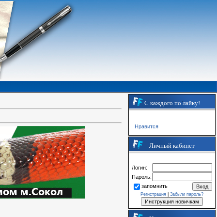
С каждого по лайку!
Нравится
Личный кабинет
Логин:
Пароль:
запомнить
Регистрация
|
Забыли пароль?