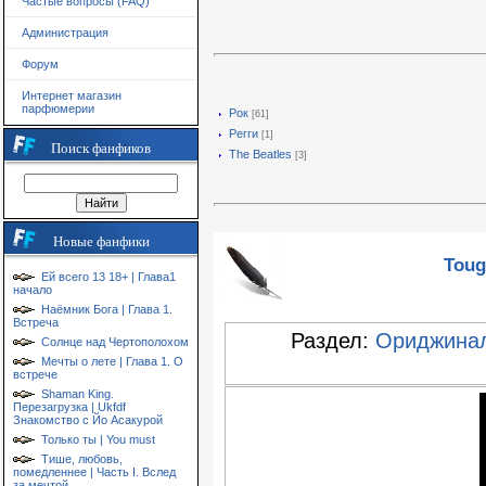
Частые вопросы (FAQ)
Администрация
Форум
Интернет магазин
парфюмерии
Рок
[61]
Регги
[1]
Поиск фанфиков
The Beatles
[3]
Новые фанфики
Toug
Ей всего 13 18+ | Глава1
начало
Наёмник Бога | Глава 1.
Встреча
Раздел:
Ориджина
Солнце над Чертополохом
Мечты о лете | Глава 1. О
встрече
Shaman King.
Перезагрузка | Ukfdf
Знакомство с Йо Асакурой
Только ты | You must
Тише, любовь,
помедленнее | Часть I. Вслед
за мечтой