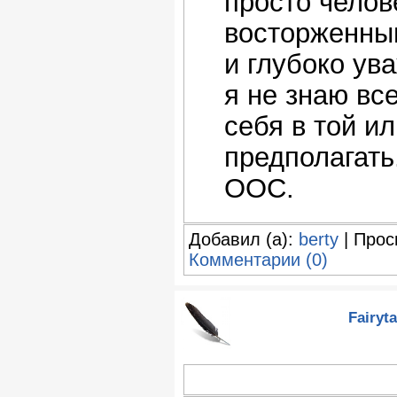
просто челов
восторженным
и глубоко ув
я не знаю все
себя в той и
предполагать
ООС.
Добавил (а):
berty
| Прос
Комментарии (0)
Fairyt