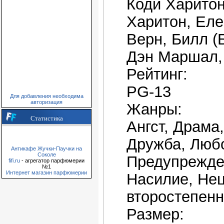
Коди Харитон
Харитон, Еле
Верн, Билл (
Дэн Маршал,
Рейтинг:
PG-13
Для добавления необходима
авторизация
Жанры:
Статистика
Ангст, Драма,
Дружба, Люб
Антикафе Жучки-Паучки на
Соколе
Предупрежде
fifi.ru
- агрегатор парфюмерии
№1
Интернет магазин парфюмерии
Насилие, Не
второстепенн
Размер: