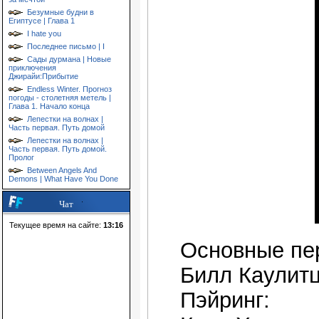
Безумные будни в
Египтусе | Глава 1
I hate you
Последнее письмо | I
Сады дурмана | Новые
приключения
Джирайи:Прибытие
Endless Winter. Прогноз
погоды - столетняя метель |
Глава 1. Начало конца
Лепестки на волнах |
Часть первая. Путь домой
Лепестки на волнах |
Часть первая. Путь домой.
Пролог
Between Angels And
Demons | What Have You Done
Чат
Текущее время на сайте:
13:16
Основные пе
Билл Каулитц
Пэйринг: