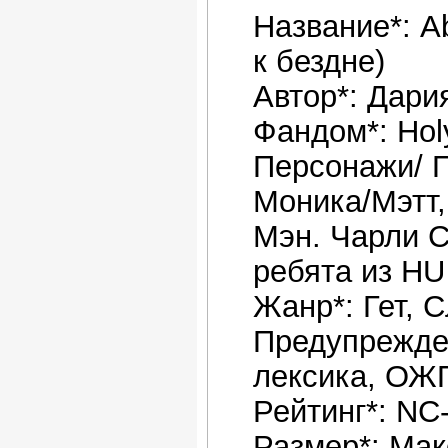
Название*: A
к бездне)
Автор*: Дари
Фандом*: Ho
Персонажи/ 
Моника/Мэтт,
Мэн. Чарли 
ребята из HU
Жанр*: Гет, 
Предупрежде
лексика, ОЖ
Рейтинг*: NC
Размер*: Мак