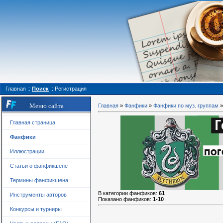
Главная
::
Поиск
::
Регистрация
Меню сайта
Главная
»
Фанфики
»
Фанфики по муз. группам
»
Главная страница
Фанфики
Иллюстрации
Статьи о фанфикшене
Термины фанфикшена
В категории фанфиков
:
61
Инструменты авторов
Показано фанфиков
:
1-10
Конкурсы и турниры