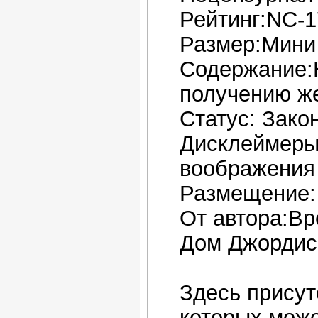
Рейтинг:NC-1
Размер:Мини
Содержание:К
получению же
Статус: Зако
Дисклеймеры:
воображения
Размещение:
От автора:Вр
Дом Джордисо
Здесь присут
которых може