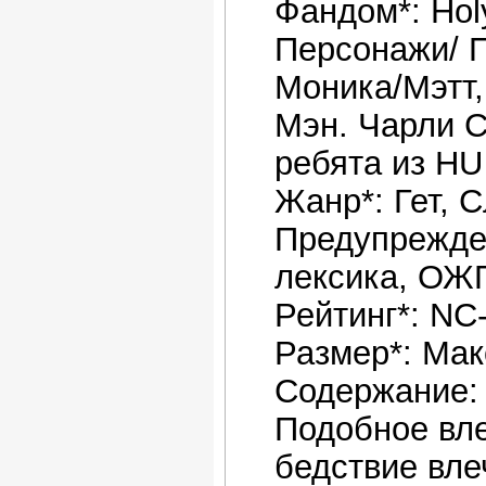
Фандом*: Ho
Персонажи/ 
Моника/Мэтт,
Мэн. Чарли 
ребята из HU
Жанр*: Гет, 
Предупрежде
лексика, ОЖ
Рейтинг*: NC
Размер*: Мак
Содержание: 
Подобное вле
бедствие вле