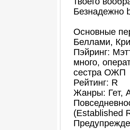
твоего вообра
Безнадежно 
Основные пе
Беллами, Кри
Пэйринг: Мэт
много, опера
сестра ОЖП
Рейтинг: R
Жанры: Гет, 
Повседневност
(Established 
Предупрежде