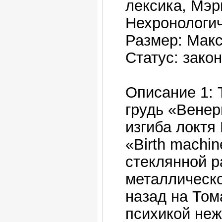
лексика, Мэ
Нехронологич
Размер: Макс
Статус: зако
Описание 1: 
грудь «Венер
изгиба локтя
«Birth machi
стеклянной р
металлическ
назад на Том
психикой неж