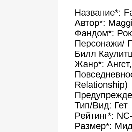
Название*: Fa
Автор*: Magg
Фандом*: Рок,
Персонажи/ П
Билл Каулитц
Жанр*: Ангст
Повседневност
Relationship)
Предупрежде
Тип/Вид: Гет
Рейтинг*: NC
Размер*: Ми