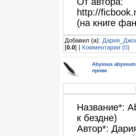
От автора:
http://ficboo
(на книге фа
Добавил (а):
Дария_Джо
[
0.0
] |
Комментарии (0)
Abyssus abyssum 
прове
Название*: A
к бездне)
Автор*: Дари