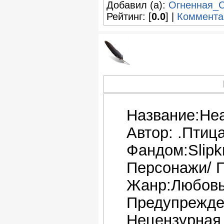
Добавил (а):
Огненная_
Рейтинг: [
0.0
] |
Коммента
Название:Hea
Автор: .Птица
Фандом:Slipk
Персонажи/ П
Жанр:Любовь
Предупрежде
Нецензурная 