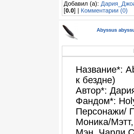
Добавил (а):
Дария_Джо
[
0.0
] |
Комментарии (0)
Abyssus abyssu
Название*: A
к бездне)
Автор*: Дари
Фандом*: Ho
Персонажи/ 
Моника/Мэтт,
Мэн. Чарли 