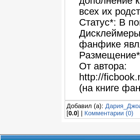
дополнение к
всех их родс
Статус*: В п
Дисклеймеры
фанфике явл
Размещение*:
От автора:
http://ficboo
(на книге фа
Добавил (а):
Дария_Джо
[
0.0
] |
Комментарии (0)