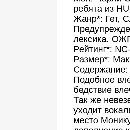
ребята из HU
Жанр*: Гет, 
Предупрежде
лексика, ОЖ
Рейтинг*: NC
Размер*: Мак
Содержание: 
Подобное вле
бедствие вле
Так же невез
уходит вокал
место Монику