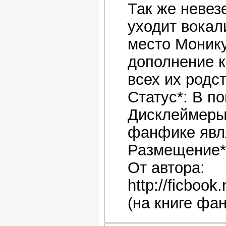
Так же невез
уходит вокал
место Монику
дополнение к
всех их родс
Статус*: В п
Дисклеймеры
фанфике явл
Размещение*:
От автора:
http://ficboo
(на книге фа