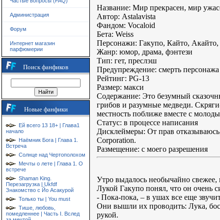
Частые вопросы (FAQ)
Название: Мир прекрасен, мир ужас
Администрация
Автор: Astalavista
Фандом: Vocaloid
Форум
Бета: Weiss
Персонажи: Гакупо, Кайто, Акайто,
Интернет магазин
парфюмерии
Жанр: юмор, драма, фэнтези
Тип: гет, преслэш
Поиск фанфиков
Предупреждение: смерть персонажа
Рейтинг: PG-13
Размер: макси
Содержание: Это безумный сказочн
грибов и разумные медведи. Скряги
Новые фанфики
местность поближе вместе с молод
Статус: в процессе написания
Ей всего 13 18+ | Глава1
Дисклеймеры: От прав отказываюсь,
начало
Corporation.
Наёмник Бога | Глава 1.
Встреча
Размещение: с моего разрешения
Солнце над Чертополохом
Мечты о лете | Глава 1. О
встрече
Утро выдалось необычайно свежее, н
Shaman King.
Перезагрузка | Ukfdf
Лукой Гакупо понял, что он очень с
Знакомство с Йо Асакурой
- Пока-пока, – в ушах все еще звучи
Только ты | You must
Они вышли их проводить: Лука, бос
Тише, любовь,
рукой.
помедленнее | Часть I. Вслед
за мечтой