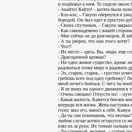
и подбежал к ним. Те сидели около 
- Акайто! Кайто! – котята были пох
- Кхе-кхе, – Гакупо обернулся и ув
бородой. Он был одет в простую руб
- Своих спутников, – Гакупо закрыл 
- Как самонадеянно с вашей сторон
- Мне сейчас не до разговоров. Я з
- А ты уверен, что они этого хотят?
- Что?!
- Их место – здесь. Вы, люди, еще 
- Драгоценной кровью?
- Ни одно живое существо, кроме л
радоваться этому миру и радовать д
- Эх, старик, старик, – грустно усм
гребешь всех под одну гребенку? Лю
мной нечего бояться. С чего ты вооб
- Я не вижу ни одного движения в т
- Очень смешно! Отпусти их! – пут
- Какая жалость. Кажется бензин ко
впереди вся жизнь. Жена-пастушка 
голос звал его, манил к себе. Камуи
- Да ты сам понимаешь, что несешь?
любом случае котята останутся со м
взял их за руки. Их тонкие пальцы 
- Ты странный, человек, – старик п