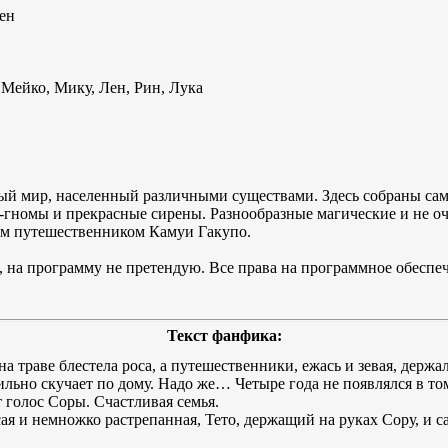
ен
 Мейко, Мику, Лен, Рин, Лука
ый мир, населенный различными существами. Здесь собраны сам
-гномы и прекрасные сирены. Разнообразные магические и не о
ым путешественником Камуи Гакупо.
 на программу не претендую. Все права на программное обесп
Текст фанфика:
а траве блестела роса, а путешественники, ежась и зевая, держа
ильно скучает по дому. Надо же… Четыре года не появлялся в то
т голос Соры. Счастливая семья.
ая и немножко растрепанная, Тето, держащий на руках Сору, и с