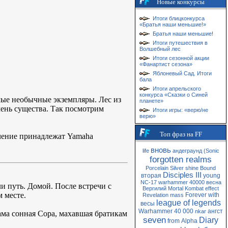
Новые конкурсы
Итоги блицконкурса
«Братья наши меньшие!»
Братья наши меньшие!
Итоги путешествия в
Волшебный лес
Итоги сезонной акции
«Фанартист сезона»
Яблоневый Сад. Итоги
бала
Итоги апрельского
конкурса «Сказки о Синей
ые необычные экземпляры. Лес из
планете»
чень существа. Так посмотрим
Итоги игры: «верю/не
верю»
Топ фраз на FF
ечение принадлежат Yamaha
вновь
life
андеграунд
(Sonic
forgotten realms
Porcelain
Silver
shine
Bound
Disciples III
вторая
young
NC-17
warhammer 40000
весна
ли путь. Домой. После встречи с
Вергилий
Mortal Kombat
effect
м месте.
Forever
with
Revelation
mass
league of legends
весы
Warhammer 40 000
ангст
nkar
ама сонная Сора, махавшая братикам
seven
Diary
from
Alpha