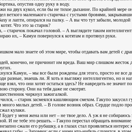
бортика, опустив одну руку в воду.
ожи на двух кукол, если бы не тихое дыхание. По крайней мере 
идел ветхого маленького старичка с густыми бровями, закрывавш
аху и лапти, опирался на палку. – А вы что тут забыли, молодой
котят. Что это за старик?
ы, – старичок покачал головой. – А выглядите таким интеллиген
абираю их, – Камуи повернулся к котятам и протянул руки.
слишком мало знаете об этом мире, чтобы отдавать вам детей с др
юдей, конечно, не причинит им вреда. Ваш мир слишком жесток 
ругих.
ехнулся Камуи, – мы все были рождены для этого, просто не все 
ди разные, знаешь ли. Я хоть и выгляжу интеллигентно, но и нах
ще взял, что они хотят остаться здесь? Не навредить не значит п
вою сторону. Они на тебя даже не смотрят.
ешественник чиркнул зажигалкой.
нчился, – старик засмеялся кашляющим смехом. Гакупо закусил губ
и много милых детей. – В голове возник образ. Сердце подло пр
 сжал кулаки.
! Будет у меня жена или нет – не твое дело. А уж я не собираюсь
ной. И не тебе это решать. – Гакупо перестал обращать внимание 
внезапно сжали его рубашку, а в глазах стал проявляться интере
ожевал губы. – Запомни: если с ними что-нибудь случится, в это