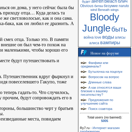
ангел
bleach
блич
будет
Obvious
безумие
naruto
битва
ься он дома, у него сейчас была бы
wind
Beneath
wings
сь приходу отца… Куда делась та
Bloody
 же светловолосые, как и она сама.
а-бака, как он любил ее дразнить. А
Jungle
быть
воды
война
love
алисы
смех отца. Только это. В памяти
вампиры
алиса
, внешне он был чем-то похож на
ли маленькими, чтобы хорошо его
Новое на форуме
вместе будут путешествовать и
Фанфики или
ориджиналы?
Бутылочка на поцелуи
аз. Путешественник вдруг фыркнул и
Вопросом на вопрос
 видя повеселевшего Гакупо, тоже
Длинные слова
А как относятся ваши
близкие к вашему
 теперь гадать-то. Что случилось,
писательству?
у прочим, будут сопровождать его в
Предложения по
улучшению сайта
тороны, большинство черт у братьев
Поиск соавтора
ы.
Total users (no banned):
неизведанные места, повидаем
5005
Ry7.ru -
Интернет магазин
парфюмерии