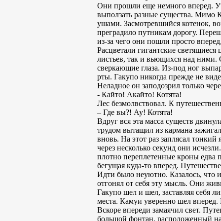
Они прошли еще немного вперед. Уча
выползать разные существа. Мимо Ка
ушами. Засмотревшийся котенок, во
преградило путникам дорогу. Переша
из-за чего они пошли просто вперед,
Расцветали гигантские светящиеся ц
листьев, так и вьющихся над ними. 
сверкающие глаза. Из-под ног выпа
рты. Гакупо никогда прежде не видел
Неладное он заподозрил только чер
- Кайто! Акайто! Котята!
Лес безмолвствовал. К путешествен
– Где вы?! Ау! Котята!
Вдруг вся эта масса существ двинул
трудом вытащил из кармана зажигал
вновь. На этот раз заплясал тонки
через несколько секунд они исчезли
плотно переплетенные кроны едва п
бегущая куда-то вперед. Путешеств
Идти было неуютно. Казалось, что и
отгонял от себя эту мысль. Они живы
Гакупо шел и шел, заставляя себя л
места. Камуи уверенно шел вперед. 
Вскоре впереди замаячил свет. Пут
большой фонтан, расположенный на 