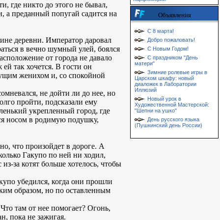
, где никто до этого не бывал,
и, а преданный попугай садится на
Объявления
С 8 марта!
ине деревни. Император даровал
Добро пожаловать!
раться в вечно шумный улей, боялся
С Новым Годом!
расположение от города не давало
С праздником "День
матери"
ей так хочется. В гости он
Зимние ролевые игры в
дущим женихом и, со спокойной
Царском шкафу: новый
диаложек в Лаборатории
Иллюзий
омневался, не дойти ли до нее, но
Новый урок в
олго пройти, подсказали ему
Художественной Мастерской:
аленький укрепленный город, где
"Шепни на ушко"
ься носом в родимую подушку,
День русского языка
(Пушкинский день России)
о, что произойдет в дороге. А
колько Гакупо по ней ни ходил,
 из-за котят больше хотелось, чтобы
акупо убедился, когда они прошли
аким образом, но по оставленным
 Что там от нее помогает? Огонь,
н, пока не зажигая.