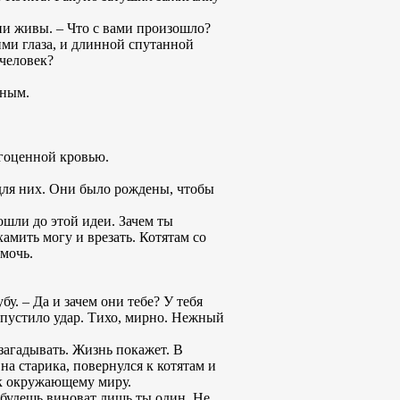
они живы. – Что с вами произошло?
ими глаза, и длинной спутанной
 человек?
тным.
агоценной кровью.
для них. Они было рождены, чтобы
дошли до этой идеи. Зачем ты
амить могу и врезать. Котятам со
омочь.
у. – Да и зачем они тебе? У тебя
опустило удар. Тихо, мирно. Нежный
 загадывать. Жизнь покажет. В
на старика, повернулся к котятам и
с к окружающему миру.
м будешь виноват лишь ты один. Не