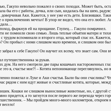
ю, Гакупо невольно пожалел о своих походах. Может быть, остан
чала бы его с работы, дочка, или сын, кидалась бы на шею, радуя
доверчивая Аки. Кажется, у нее уже есть дети. Близняшки. Такие
 о приключениях мечтал! В упор не видел, что она его любит. Ак
 ждала…
 поход, фыркнув ей на прощание. Глупец… Гакупо помрачнел.
 не помнили свою семью. Лишь теплые объятия матери и тихий 
и с трудом вспоминали и второго отца, который спас их. Кажется
ло? Он пробыл с ними слишком мало времени, и слишком они бы
е забрал к себе Гакупо! Он научит их всему, что знает сам. Они 
ал путешественника за рукав.
ых дум. На него смотрели две пары кошачьих настороженных гл
е это я, счастье мое?! – Котята непонимающе переглянулись, но
ленно пожелал и Луке и Аки счастья. Были бы они счасливы? Что
йчас рядом с ним идут живые и счастливые котята, которые, межд
чишек. Кошки не слишком выносливые животные, но, с другой с
вно придется, а то загнутся после первого же перехода через гор
утешественник. – Мы пройдем много-много километров, откроем 
 весело!