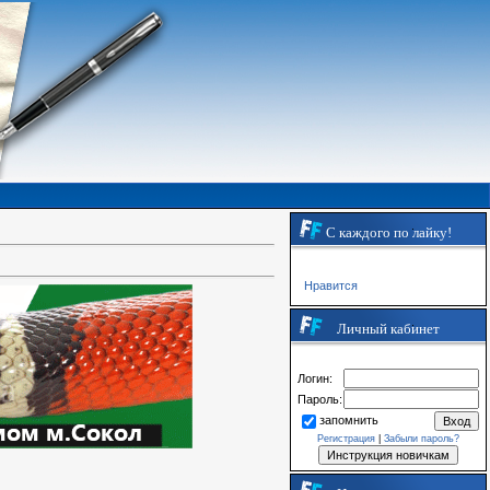
С каждого по лайку!
Нравится
Личный кабинет
Логин:
Пароль:
запомнить
Регистрация
|
Забыли пароль?