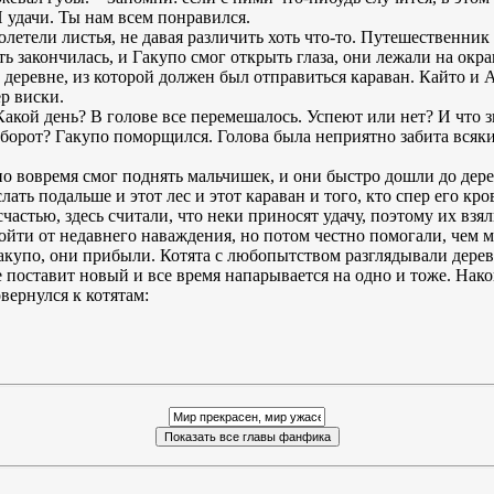
 удачи. Ты нам всем понравился.
летели листья, не давая различить хоть что-то. Путешественник 
ь закончилась, и Гакупо смог открыть глаза, они лежали на окра
 деревне, из которой должен был отправиться караван. Кайто и 
р виски.
акой день? В голове все перемешалось. Успеют или нет? И что з
оборот? Гакупо поморщился. Голова была неприятно забита вся
по вовремя смог поднять мальчишек, и они быстро дошли до дере
ать подальше и этот лес и этот караван и того, кто спер его кр
 счастью, здесь считали, что неки приносят удачу, поэтому их вз
ойти от недавнего наваждения, но потом честно помогали, чем м
Гакупо, они прибыли. Котята с любопытством разглядывали дерев
 поставит новый и все время напарывается на одно и тоже. Нако
вернулся к котятам: