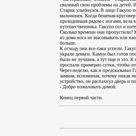
сваливай свои проблемы на детей. И
Старик улыбнулся. В лицо Гакупо по
мальчишек. Когда бешеная круговерт
проходившая рядом с ногами, вела к
путешественника. Гакупо сел и поте
Сколько времени они пропустили? К
из дома носа не высовывать или на
больше.
К отходу они все-таки успели. Гаку
украли деньги. Камуи был готов посл
было не лучшим, а тут еще и это. К
проспали примерно сутки, чтобы от
Через неделю, как и предсказывал 
замком, вспоминая, почему никак не
устройство, он распахнул дверь и по
- Добро пожаловать домой.
Конец первой части.