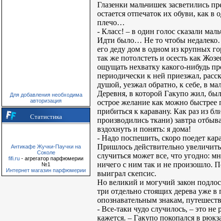
Глазенки мальчишек засветились пр
остается отпечаток их обуви, как в
плечо…
- Класс! – в один голос сказали ма
Идти было… Не то чтобы недалеко…
его деду дом в одном из крупных го
так же потолстеть и осесть как Жоз
ощущать нехватку какого-нибудь пре
периодически к ней приезжал, расс
душой, уезжал обратно, к себе, в м
Деревня, в которой Гакупо жил, был
Для добавления необходима
авторизация
острое желание как можно быстрее п
прибиться к каравану. Как раз из 
Статистика
производились ткани) завтра отбыва
вздохнуть и понять: я дома!
- Надо поспешить, скоро поедет ка
Пришлось действительно увеличить 
Антикафе Жучки-Паучки на
Соколе
случиться может все, что угодно: м
fifi.ru
- агрегатор парфюмерии
ничего с ним так и не произошло. П
№1
Интернет магазин парфюмерии
выиграл скепсис.
Но великий и могучий закон подлост
три отдельно стоящих дерева уже в 
опознавательным знакам, путешестве
- Все-таки чудо случилось, – это не
кажется. – Гакупо покопался в рюкз