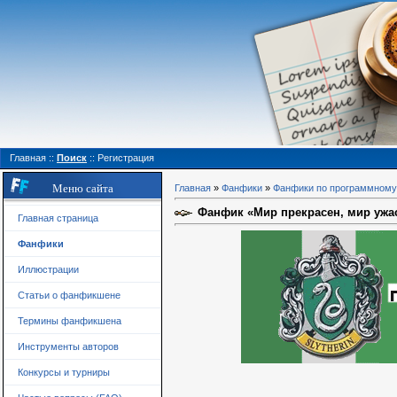
Главная
::
Поиск
::
Регистрация
Меню сайта
Главная
»
Фанфики
»
Фанфики по программному
Фанфик «Мир прекрасен, мир ужас
Главная страница
Фанфики
Иллюстрации
Статьи о фанфикшене
Термины фанфикшена
Инструменты авторов
Конкурсы и турниры