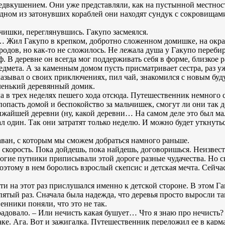
едвкушением. Они уже представляли, как на пустынной местности
 одном из затонувших кораблей они находят сундук с сокровищам
льчишки, переглянувшись. Гакупо засмеялся.
 Жил Гакупо в крепком, добротно сложенном домишке, на окра
родов, но как-то не сложилось. Не лежала душа у Гакупо переби
еф. В деревне он всегда мог поддерживать себя в форме, близкое 
дмета. А за каменным домом пусть присматривает сестра, раз уж 
казывал о своих приключениях, пил чай, знакомился с новым бу
аленький деревянный домик.
а в трех неделях пешего хода отсюда. Путешественник немного с
опасть домой и беспокойство за мальчишек, смогут ли они так д
ближайшей деревни (ну, какой деревни… На самом деле это был м
л один. Так они затратят только неделю. И можно будет уткнут
раван, с которым мы сможем добраться намного раньше.
скорость. Пока дойдешь, пока найдешь, договоришься. Неизвестн
ногие путники приписывали этой дороге разные чудачества. Но с
оэтому в нем боролись взрослый скепсис и детская мечта. Сейчас
и на этот раз прислушался именно к детской стороне. В этом Г
пятый раз. Сначала была надежда, что деревья просто выросли т
нники поняли, что это не так.
 радовало. – Или нечисть какая бушует… Что я знаю про нечисть?
аке. Ага. Вот и зажигалка. Путешественник переложил ее в карма