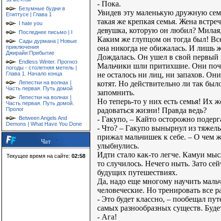
- Пока.
Безумные будни в
Увидев эту маленькую дружную семь
Египтусе | Глава 1
такая же крепкая семья. Жена встре
I hate you
девушка, которую он любил? Милая, 
Последнее письмо | I
Каким же глупцом он тогда был! Все
Сады дурмана | Новые
она никогда не обижалась. И лишь
приключения
Джирайи:Прибытие
Дождалась. Он ушел в свой первый
Endless Winter. Прогноз
Мальчики шли притихшие. Они почти
погоды - столетняя метель |
не осталось ни лиц, ни запахов. Он
Глава 1. Начало конца
котят. Но действительно ли так бы
Лепестки на волнах |
Часть первая. Путь домой
запомнить.
Лепестки на волнах |
Но теперь-то у них есть семья! Их ж
Часть первая. Путь домой.
радоваться жизни! Правда ведь?
Пролог
- Гакупо, – Кайто осторожно подерг
Between Angels And
Demons | What Have You Done
- Что? – Гакупо вынырнул из тяжел
прижал мальчишек к себе. – О чем ж
Чат
улыбнулись.
Идти стало как-то легче. Камуи мыс
Текущее время на сайте:
02:58
то случилось. Нечего ныть. Зато се
будущих путешествиях.
Да, надо еще многому научить маль
человеческие. Но тренировать все ра
- Это будет классно, – пообещал п
самых разнообразных существ. Будет
- Ага!