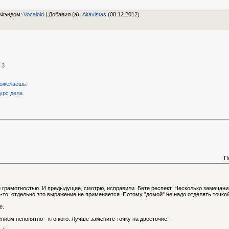
 Фэндом
:
Vocaloid
|
Добавил (а)
:
Altavistas
(08.12.2012)
 3
 пожелаешь.
курс дела
П
й грамотностью. И предыдущие, смотрю, исправили. Бете респект. Несколько замечани
а-то, отдельно это выражение не применяется. Потому "домой" не надо отделять точкой
е.
ием непонятно - кто кого. Лучше замените точку на двоеточие.