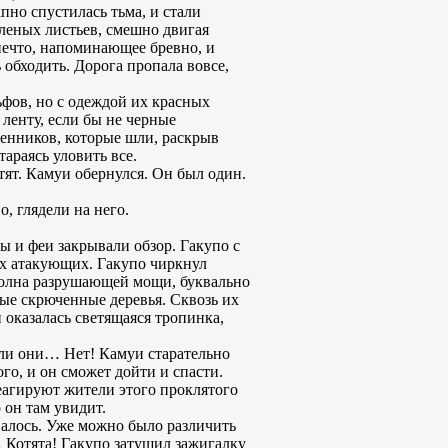
пно спустилась тьма, и стали
еленых листьев, смешно двигая
нечто, напоминающее бревно, и
 обходить. Дорога пропала вовсе,
ьфов, но с одеждой их красных
ленту, если бы не черные
венников, которые шли, раскрыв
тараясь уловить все.
тят. Камуи обернулся. Он был один.
, глядели на него.
фы и феи закрывали обзор. Гакупо с
их атакующих. Гакупо чиркнул
 волна разрушающей мощи, буквально
ные скрюченные деревья. Сквозь их
 оказалась светящаяся тропинка,
жели они… Нет! Камуи старательно
ого, и он сможет дойти и спасти.
треагируют жители этого проклятого
 он там увидит.
валось. Уже можно было различить
 Котята! Гакупо затушил зажигалку