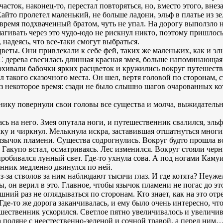
сток, наконец-то, перестал повторяться, но, вместо этого, внеза
йто пролетел маленький, не больше ладони, эльф в платье из з
время подхваченный братом, чуть не упал. На дорогу выползло 
гивать через это чудо-юдо не рискнул никто, поэтому пришлось
 надеясь, что все-таки смогут выбраться.
веты. Они привлекали к себе фей, таких же маленьких, как и эл
С дерева свесилась длинная красная змея, больше напоминающая 
рхивали бабочки ярких расцветок и кружились вокруг путешест
 такого сказочного места. Он шел, вертя головой по сторонам, с
ез некоторое время: сзади не было слышно шагов очарованных ко
нику повернули свои головы все существа и молча, выжидательно
ась на него. Змея опутала ноги, и путешественник свалился, эль
ку и чиркнул. Мелькнула искра, заставившая отшатнуться мног
й язычок пламени. Существа содрогнулись. Вокруг будто прошла
. Гакупо встал, осматриваясь. Лес изменился. Вокруг стояли чер
робивался лунный свет. Где-то ухнула сова. А под ногами Камуи
енник медленно двинулся по ней.
з-за стволов за ним наблюдают тысячи глаз. И где котята? Неу
, он верил в это. Главное, чтобы язычок пламени не погас до эт
ишний раз не оглядываться по сторонам. Кто знает, как на это о
Где-то же дорога заканчивалась, и ему было очень интересно, что
ешественник ускорился. Светлое пятно увеличивалось и увеличи
поляне с неестественно-зеленой и сочной травой, а перед ним…