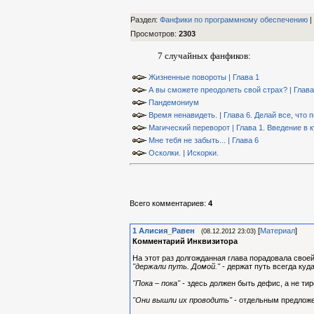
Раздел:
Фанфики по программному обеспечению
|
Просмотров
:
2303
7 случайных фанфиков:
Жизненные повороты | Глава 1
А вы сможете преодолеть свой страх? | Глава
Пандемониум
Время ненавидеть. | Глава 6. Делай все, что
Магический переворот | Глава 1. Введение в 
Мне тебя не забыть... | Глава 6
Осколки. | Искорки.
Всего комментариев
:
4
1
Алиcия_Равен
[
Материал
]
(08.12.2012 23:03)
Комментарий Инквизитора
На этот раз долгожданная глава порадовала свое
"держали путь. Домой."
- держат путь всегда куд
"Пока – пока"
- здесь должен быть дефис, а не тир
"Они вышли их проводить"
- отдельным предложен