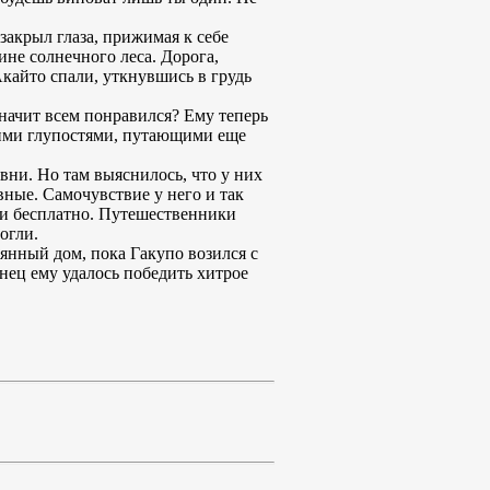
закрыл глаза, прижимая к себе
ине солнечного леса. Дорога,
Акайто спали, уткнувшись в грудь
начит всем понравился? Ему теперь
кими глупостями, путающими еще
вни. Но там выяснилось, что у них
овные. Самочувствие у него и так
яли бесплатно. Путешественники
огли.
янный дом, пока Гакупо возился с
нец ему удалось победить хитрое