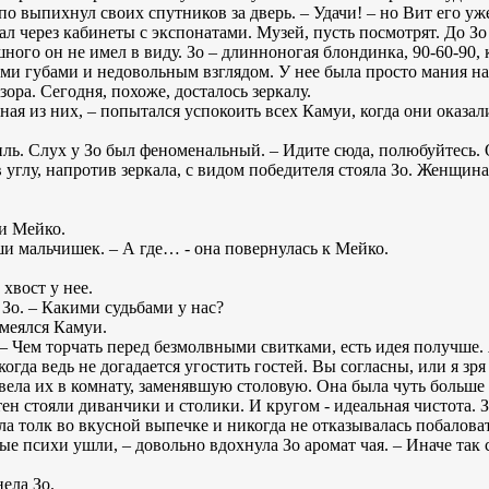
упо выпихнул своих спутников за дверь. – Удачи! – но Вит его уж
л через кабинеты с экспонатами. Музей, пусть посмотрят. До Зо 
шного он не имел в виду. Зо – длинноногая блондинка, 90-60-90, 
и губами и недовольным взглядом. У нее была просто мания на
зора. Сегодня, похоже, досталось зеркалу.
тная из них, – попытался успокоить всех Камуи, когда они оказал
вопль. Слух у Зо был феноменальный. – Идите сюда, полюбуйтесь. 
 углу, напротив зеркала, с видом победителя стояла Зо. Женщин
 и Мейко.
уши мальчишек. – А где… - она повернулась к Мейко.
хвост у нее.
т Зо. – Какими судьбами у нас?
смеялся Камуи.
. – Чем торчать перед безмолвными свитками, есть идея получше. 
гда ведь не догадается угостить гостей. Вы согласны, или я зря
вела их в комнату, заменявшую столовую. Она была чуть больше 
стен стояли диванчики и столики. И кругом - идеальная чистота. 
ала толк во вкусной выпечке и никогда не отказывалась побаловат
ые психи ушли, – довольно вдохнула Зо аромат чая. – Иначе так
нела Зо.