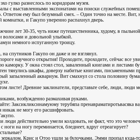
– эхо гулко разнеслось по коридорам музея.
залы с выставленными экспонатами на поиски служебных поме
о. Ответом ему был безумный смех. – Один точно на месте. Вит, 
 комнатки, и Гакупо уверенно распахнул дверь.
ине лет 30-35, чуть ниже путешественника, худому, в пыльно
и волосами и довольной улыбкой.
Камуи немного испуганную троицу.
 на спутников Гакупо он даже и не взглянул.
пороге научного открытия! Проходите, проходите, сейчас все ув
ю каморку. У окна стоял стол, заваленный книгами и листами 
стен тянулись шкафы, доверху набитые книгами, письменными 
ый запыленный аквариум. Вит смахнул со стола половину бумаг
духе.
этом листе! Древние заклинатели, представьте себе, люди, люди м
никами, возбужденно размахивая руками.
айте: Заксикликсинамуюму терубяпа пренавраматиротьвасяка ва
 я никак не могу его расшифровать.
Гакупо.
ли люди действительно умели колдовать, не факт, что это человеч
 с ноги на ногу переминается, бледнеет, вдруг отреагирует?
остальные?
 с зеркалом. Крис и Отоо ушли за булочками. Эмми пропал куда-то