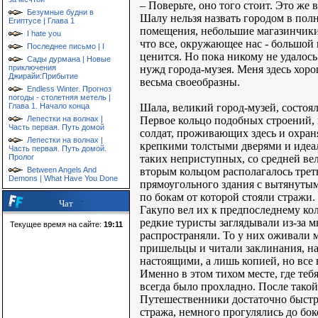
– Поверьте, оно того стоит. Это же 
Безумные будни в
Шалу нельзя назвать городом в полн
Египтусе | Глава 1
помещения, небольшие магазинчики с
I hate you
что все, окружающее нас - большой
Последнее письмо | I
ценится. Но пока никому не удалос
Сады дурмана | Новые
нужд города-музея. Меня здесь хор
приключения
Джирайи:Прибытие
весьма своеобразны.
Endless Winter. Прогноз
погоды - столетняя метель |
Шала, великий город-музей, состоял
Глава 1. Начало конца
Первое кольцо подобных строений, 
Лепестки на волнах |
Часть первая. Путь домой
солдат, проживающих здесь и охра
Лепестки на волнах |
крепкими толстыми дверями и идеал
Часть первая. Путь домой.
таких неприступных, со средней ве
Пролог
вторым кольцом располагалось третье
Between Angels And
Demons | What Have You Done
прямоугольного здания с вытянутым
по бокам от которой стояли стражи.
Чат
Гакупо вел их к предпоследнему ко
редкие туристы заглядывали из-за 
Текущее время на сайте:
19:11
распространяли. То у них оживали 
пришельцы и читали заклинания, на
настоящими, а лишь копией, но все 
Именно в этом тихом месте, где теб
всегда было прохладно. После такой
Путешественники достаточно быстр
стража, немного прогулялись до бо