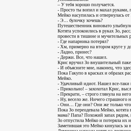
– У тебя хорошо получается.
- Просто ты вопил и махал руками, 
Мейко насупилась и отвернулась от
- Э… булочку хочешь?
Путешественник виновато улыбнулся
Котята успокоились в руках Зо, рас
провести в тишине и мучительных р
- Где напарника потерял?
- Хм, примерно на втором круге у 
- Ладно, принес?
- Держи. Все, что нашел.
Крис вручил Зо внушительный паке
- И объясните мне, наконец, что зде
Пока Гакупо в красках и образах р
Мейко.
- Удачливый идиот. Нашел все-таки
- Прикольно! – захохотал Крис, вы
- Прекрати, – строго глянула на него
- Ну, весело же. Ничего страшного 
- Они… Где они? Они же только что
Пока Зо переодевала Мейко, котята
мама? Папа? Похожий запах рядом, н
Зо отпустила Мейко и потеряла их из
Заметившая это Мейко кинулась за 
Демоница нагнала котят на лестнице