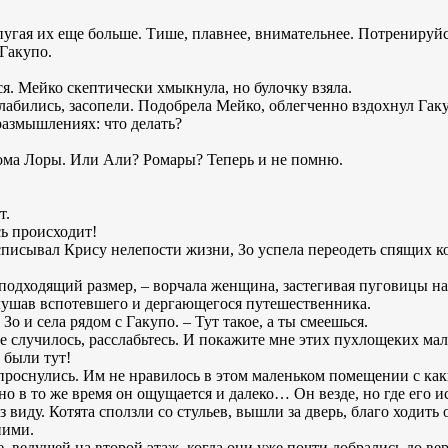
пугая их еще больше. Тише, плавнее, внимательнее. Потренируйс
 Гакупо.
. Мейко скептически хмыкнула, но булочку взяла.
слабились, засопели. Подобрела Мейко, облегченно вздохнул Гак
азмышлениях: что делать?
дома Лоры. Или Али? Ромары? Теперь и не помню.
т.
сь происходит!
асписывал Крису нелепости жизни, Зо успела переодеть спящих 
 подходящий размер, – ворчала женщина, застегивая пуговицы н
слушав вспотевшего и дергающегося путешественника.
 Зо и села рядом с Гакупо. – Тут такое, а ты смеешься.
не случилось, расслабьтесь. И покажите мне этих пухлощеких ма
 были тут!
 проснулись. Им не нравилось в этом маленьком помещении с к
о в то же время он ощущается и далеко… Он везде, но где его 
 виду. Котята сползли со стульев, вышли за дверь, благо ходить
ними.
, ведущей на второй этаж, когда они уже почти добрались до вер