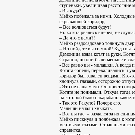
ступеньки, увеличивая расстояние 
- Вы куда?
Мейко побежала за ними. Холодные 
скрывающей коридор,
– Все волноваться будут!
Но котята рвались вперед, не слушая
– Да что с вами?!
Мейко раздосадовано толкнула дверь
– Но пойдете вы со мной! Куда вы т
Демоница взяла котят за руки. Котя
Странно, но они были меньше и сла
- Все равно вы - милашки. А когда п
Котята сопели, переваливались и ув
коридор был завален вещами. Кто-то
хлопнула глазами, осторожно отпус
- Это не ваша мама. Он просто покр
Котята не понимали. Откуда тогда э
на которой было накарябано какое-т
- Так это Гакупо? Почерк его.
Малыши начали хныкать.
- Вот вы где, – раздался за их спин
Мейко пискнула и подбежала к кот
мертвыми глазами. Страшными глаза
справится.