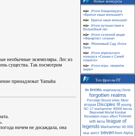
Новые конкурсы
Итоги блицконкурса
«Братья наши меньшие!»
Братья наши меньшие!
Итоги путешествия в
Волшебный лес
Итоги сезонной акции
«Фанартист сезона»
Яблоневый Сад. Итоги
бала
Итоги апрельского
конкурса «Сказки о Синей
ые необычные экземпляры. Лес из
планете»
чень существа. Так посмотрим
Итоги игры: «верю/не
верю»
Топ фраз на FF
ечение принадлежат Yamaha
вновь
life
андеграунд
(Sonic
forgotten realms
Porcelain
Bound
shine
Silver
Disciples III
вторая
young
NC-17
warhammer 40000
весна
Вергилий
Mortal Kombat
ата.
Forever
Revelation
mass
effect
league of
ь.
with
весы
legends
погода ничем не досаждала, она
Warhammer 40 000
seven
ангст
from
Alpha
nkar