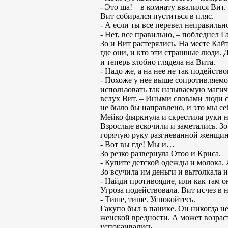
- Это ша! – в комнату ввалился Вит
Вит собирался пуститься в пляс.
- А если ты все перевел неправильн
- Нет, все правильно, – побледнел 
Зо и Вит растерялись. На месте Кай
где они, и кто эти страшные люди.
и теперь злобно глядела на Вита.
- Надо же, а на нее не так подейство
- Похоже у нее выше сопротивляемос
использовать так называемую магиче
вслух Вит. – Иными словами люди с
не было бы направлено, и это мы се
Мейко фыркнула и скрестила руки на
Взрослые вскочили и заметались. Зо
горячую руку разгневанной женщи
- Вот вы где! Мы и…
Зо резко развернула Отоо и Криса.
- Купите детской одежды и молока.
Зо всучила им деньги и вытолкала из
- Найди противоядие, или как там о
Угроза подействовала. Вит исчез в 
- Тише, тише. Успокойтесь.
Гакупо был в панике. Он никогда не 
женской вредности. А может возраст
успокаивались.