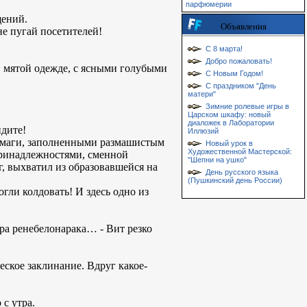
парфюмерии
щений.
Объявления
не пугай посетителей!
С 8 марта!
Добро пожаловать!
й мятой одежде, с ясными голубыми
С Новым Годом!
С праздником "День
матери"
Зимние ролевые игры в
Царском шкафу: новый
диаложек в Лаборатории
идите!
Иллюзий
бумаги, заполненными размашистым
Новый урок в
Художественной Мастерской:
принадлежностями, сменной
"Шепни на ушко"
, выхватил из образовавшейся на
День русского языка
(Пушкинский день России)
огли колдовать! И здесь одно из
ра ренебелонарака… - Вит резко
еское заклинание. Вдруг какое-
 с утра.