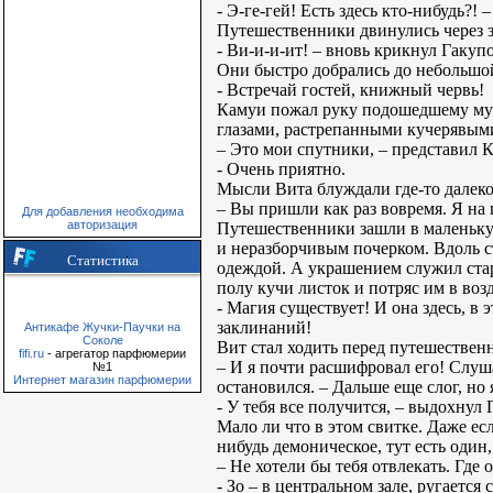
- Э-ге-гей! Есть здесь кто-нибудь?! 
Путешественники двинулись через 
- Ви-и-и-ит! – вновь крикнул Гакуп
Они быстро добрались до небольшой
- Встречай гостей, книжный червь!
Камуи пожал руку подошедшему мужч
глазами, растрепанными кучерявым
– Это мои спутники, – представил 
- Очень приятно.
Мысли Вита блуждали где-то далеко,
– Вы пришли как раз вовремя. Я на 
Для добавления необходима
авторизация
Путешественники зашли в маленьку
и неразборчивым почерком. Вдоль 
Статистика
одеждой. А украшением служил стар
полу кучи листок и потряс им в воз
- Магия существует! И она здесь, в 
заклинаний!
Антикафе Жучки-Паучки на
Соколе
Вит стал ходить перед путешествен
fifi.ru
- агрегатор парфюмерии
– И я почти расшифровал его! Слуш
№1
Интернет магазин парфюмерии
остановился. – Дальше еще слог, но
- У тебя все получится, – выдохнул 
Мало ли что в этом свитке. Даже ес
нибудь демоническое, тут есть один,
– Не хотели бы тебя отвлекать. Где 
- Зо – в центральном зале, ругается