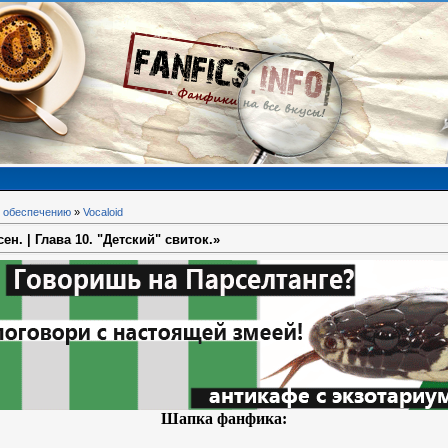
 обеспечению
»
Vocaloid
н. | Глава 10. "Детский" свиток.»
Шапка фанфика: