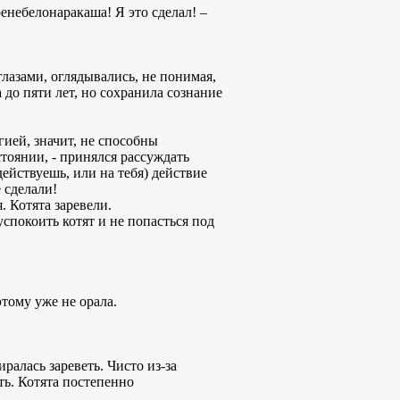
енебелонаракаша! Я это сделал! –
глазами, оглядывались, не понимая,
до пяти лет, но сохранила сознание
гией, значит, не способны
стоянии, - принялся рассуждать
ействуешь, или на тебя) действие
 сделали!
. Котята заревели.
спокоить котят и не попасться под
этому уже не орала.
ралась зареветь. Чисто из-за
ть. Котята постепенно