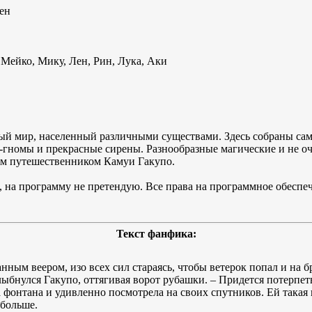
ен
 Мейко, Мику, Лен, Рин, Лука, Аки
ый мир, населенный различными существами. Здесь собраны сам
-гномы и прекрасные сирены. Разнообразные магические и не о
ым путешественником Камуи Гакупо.
 на программу не претендую. Все права на программное обесп
Текст фанфика:
ым веером, изо всех сил стараясь, чтобы ветерок попал и на бр
улыбнулся Гакупо, оттягивая ворот рубашки. – Придется потерпет
 фонтана и удивленно посмотрела на своих спутников. Ей такая 
больше.