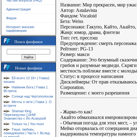
Частые вопросы (FAQ)
Название: Мир прекрасен, мир ужас
Администрация
Автор: Astalavista
Фандом: Vocaloid
Форум
Бета: Weiss
Персонажи: Гакупо, Кайто, Акайто,
Интернет магазин
парфюмерии
Жанр: юмор, драма, фэнтези
Тип: гет, преслэш
Поиск фанфиков
Предупреждение: смерть персонажа
Рейтинг: PG-13
Размер: макси
Содержание: Это безумный сказочн
грибов и разумные медведи. Скряги
Новые фанфики
местность поближе вместе с молод
Статус: в процессе написания
Ей всего 13 18+ | Глава1
Дисклеймеры: От прав отказываюсь,
начало
Corporation.
Наёмник Бога | Глава 1.
Встреча
Размещение: с моего разрешения
Солнце над Чертополохом
Мечты о лете | Глава 1. О
встрече
- Жарко-то как!
Shaman King.
Перезагрузка | Ukfdf
Акайто обмахивался импровизированн
Знакомство с Йо Асакурой
- Обычная погода для этих мест, – 
Только ты | You must
Мейко оторвалась от созерцания дна
Тише, любовь,
выдерживала температуры намного 
помедленнее | Часть I. Вслед
за мечтой