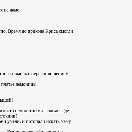
я на даме.
упо. Время до прихода Криса смогли
котят и помочь с перевоплощением
а платье демоницы.
лышей!
акими-то непонятными людьми. Где
источник?
 они умели, и потопали искать маму.
ха. Котята ловко забирались на