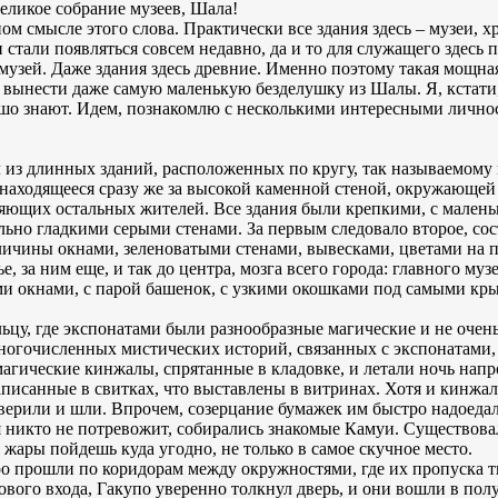
великое собрание музеев, Шала!
ом смысле этого слова. Практически все здания здесь – музеи, 
тали появляться совсем недавно, да и то для служащего здесь 
 музей. Даже здания здесь древние. Именно поэтому такая мощна
ь вынести даже самую маленькую безделушку из Шалы. Я, кстати,
ошо знают. Идем, познакомлю с несколькими интересными личнос
 из длинных зданий, расположенных по кругу, так называемому 
находящееся сразу же за высокой каменной стеной, окружающей
няющих остальных жителей. Все здания были крепкими, с мале
ьно гладкими серыми стенами. За первым следовало второе, сос
личины окнами, зеленоватыми стенами, вывесками, цветами на 
, за ним еще, и так до центра, мозга всего города: главного муз
и окнами, с парой башенок, с узкими окошками под самыми крыш
льцу, где экспонатами были разнообразные магические и не очен
многочисленных мистических историй, связанных с экспонатами,
магические кинжалы, спрятанные в кладовке, и летали ночь напр
писанные в свитках, что выставлены в витринах. Хотя и кинжал
верили и шли. Впрочем, созерцание бумажек им быстро надоедало
я никто не потревожит, собирались знакомые Камуи. Существовал
 жары пойдешь куда угодно, не только в самое скучное место.
о прошли по коридорам между окружностями, где их пропуска 
кового входа, Гакупо уверенно толкнул дверь, и они вошли в по