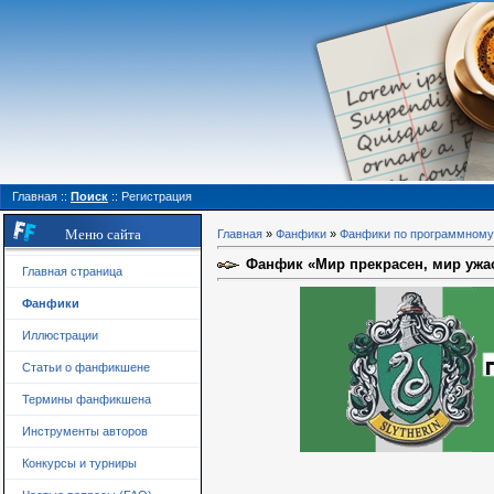
Главная
::
Поиск
::
Регистрация
Меню сайта
Главная
»
Фанфики
»
Фанфики по программному
Фанфик «Мир прекрасен, мир ужасе
Главная страница
Фанфики
Иллюстрации
Статьи о фанфикшене
Термины фанфикшена
Инструменты авторов
Конкурсы и турниры