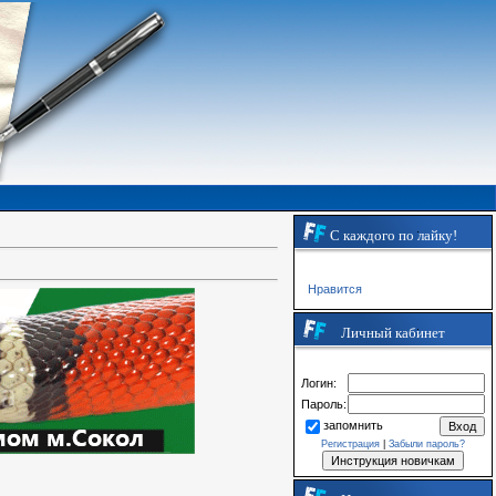
С каждого по лайку!
Нравится
Личный кабинет
Логин:
Пароль:
запомнить
Регистрация
|
Забыли пароль?