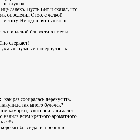
е не слушал.
еще далеко. Пусть Вит и сказал, что
как определил Отоо, с челкой,
 чистоту. Ни одно пятнышко не
ись в опасной близости от места
Оно сверкает!
а ухмыльнулась и повернулась к
Я как раз собиралась перекусить.
 накупила так много булочек?
той каморки, в которой занимался
Зо налила всем крепкого ароматного
ь себя.
 скоро мы бы сюда не пробились.