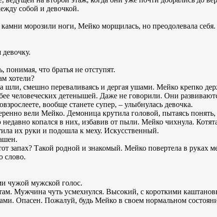
между собой и девочкой.
камни морозили ноги, Мейко морщилась, но преодолевала себя. 
 девочку.
, понимая, что братья не отступят.
ам хотели?
та шли, смешно переваливаясь и дергая ушами. Мейко крепко дер
бее человеческих детенышей. Даже не говорили. Они развивают
овзрослеете, вообще станете супер, – улыбнулась девочка.
еренно вели Мейко. Демоница крутила головой, пытаясь понять, 
 недавно копался в них, избавив от пыли. Мейко чихнула. Котя
тила их руки и подошла к меху. Искусственный.
ашен.
тот запах? Такой родной и знакомый. Мейко повертела в руках м
о слово.
ами чужой мужской голос.
ятам. Мужчина чуть усмехнулся. Высокий, с короткими каштано
ми. Опасен. Пожалуй, будь Мейко в своем нормальном состоянии