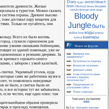
Diary
ангел
bleach
будет
хранители древности. Жилые
блич
Obvious
безумие
битва
naruto
Beneath
wind
wings
персонала и туристов. Можно сказать
Bloody
я система охраны. Древнее высоко
 тоже доставал пару вещичек для
Jungle
тями. Только не пугайтесь, они
быть
воды
война
love
алисы
кольцу. Всего их было восемь.
вампиры
алиса
 город, служило гарнизоном для
нькими узкими окошками-бойницами,
Новое на форуме
тоящее из зданий поменьше, уже не
подоконниках и резными дверями. За
Фанфики или
ориджиналы?
ея: крепкого серовато-синего
Бутылочка на поцелуи
ами, с забором с узкой калиткой,
Вопросом на вопрос
Длинные слова
ь свитки. Укромный уголок, куда
А как относятся ваши
 которые сами же работники музея и
близкие к вашему
олет, то появлялись неведомые
писательству?
ов не было, и свитки были не
Предложения по
улучшению сайта
, и все истории тут же забывались.
Поиск соавтора
, если честно, еще один плюс: там
Total users (no banned):
5005
тщательнейшим образом проверила
лумрак и прохладу помещения.
Ry7.ru -
Интернет магазин