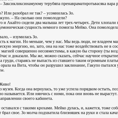
. – Заксикликсинамуюму терубяпа пренавраматиротьвасяка вара р
о? Или разобрал не так? – усомнилась Зо.
Гакупо. – На сколько они помолодели?
то и Акайто сидели два малыша лет трех-четырех. Дети хлопали 
 Демоническая сущность немного помогла Мейко. Она помолодела 
вало, – изумилась Зо.
ть к магии. Но меньше, чем у нас. Мы ведь люди, не владеем ма
скую энергию, но, зато, она на нас тоже воздействовать не в со
 магией совершенно несовместимы, в какую бы сторону (ты возд
йчас и доказали. Мы же, можно сказать, сейчас научное открытие
 груди, стараясь не выпасть из ставшего таким огромным платья
 орала на Вита, чтобы он разрушил заклинание, Гакупо пытался у
ны.
 Живо!
 музея. Когда она вернулась, то уже успела порядком остыть, по
но называется. Или нянчись с ними, пока они вновь не вырастут.
направлении своего кабинета.
оставался с такими крохами. Мейко дулась, и, кажется, тоже соби
 брал свое. Зо молча подхватила близняшек на руки и стала кача