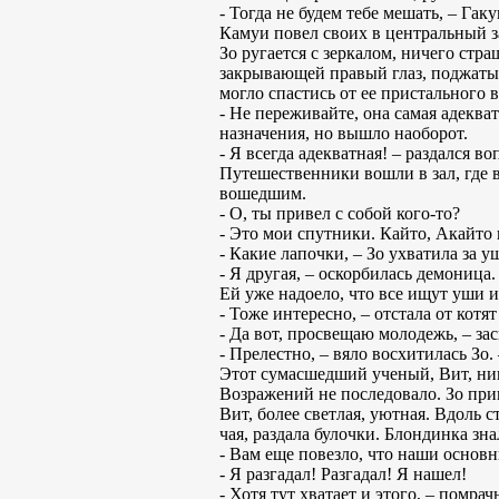
- Тогда не будем тебе мешать, – Гак
Камуи повел своих в центральный за
Зо ругается с зеркалом, ничего стра
закрывающей правый глаз, поджатым
могло спастись от ее пристального в
- Не переживайте, она самая адеква
назначения, но вышло наоборот.
- Я всегда адекватная! – раздался 
Путешественники вошли в зал, где в
вошедшим.
- О, ты привел с собой кого-то?
- Это мои спутники. Кайто, Акайто
- Какие лапочки, – Зо ухватила за 
- Я другая, – оскорбилась демоница.
Ей уже надоело, что все ищут уши и 
- Тоже интересно, – отстала от котя
- Да вот, просвещаю молодежь, – за
- Прелестно, – вяло восхитилась Зо
Этот сумасшедший ученый, Вит, нико
Возражений не последовало. Зо при
Вит, более светлая, уютная. Вдоль 
чая, раздала булочки. Блондинка зн
- Вам еще повезло, что наши основн
- Я разгадал! Разгадал! Я нашел!
- Хотя тут хватает и этого, – помрач