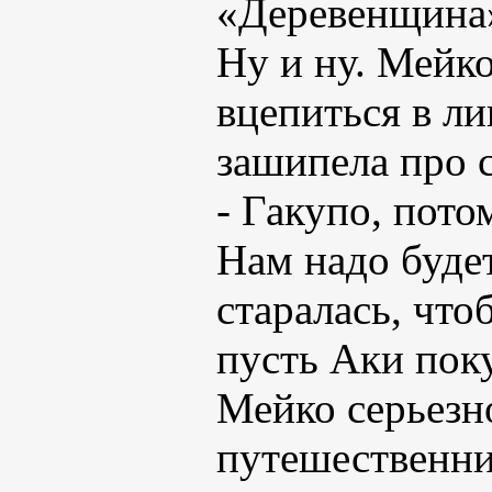
«Деревенщина» 
Ну и ну. Мейко
вцепиться в л
зашипела про с
- Гакупо, пото
Нам надо будет
старалась, что
пусть Аки поку
Мейко серьезн
путешественни