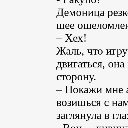
Демоница резк
шее ошеломле
– Хех!
Жаль, что игр
двигаться, она
сторону.
– Покажи мне а
возишься с нам
заглянула в гл
- Вон, – кивну