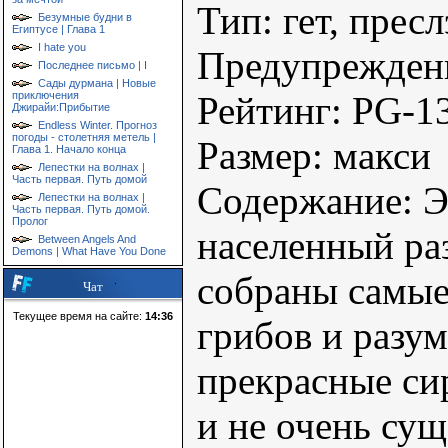
Тип: гет, прес
Безумные будни в
Египтусе | Глава 1
I hate you
Предупреждени
Последнее письмо | I
Сады дурмана | Новые
приключения
Рейтинг: PG-1
Джирайи:Прибытие
Endless Winter. Прогноз
погоды - столетняя метель |
Размер: макси
Глава 1. Начало конца
Лепестки на волнах |
Часть первая. Путь домой
Содержание: Э
Лепестки на волнах |
Часть первая. Путь домой.
Пролог
населенный ра
Between Angels And
Demons | What Have You Done
собраны самые
Чат
Текущее время на сайте:
14:36
грибов и разу
прекрасные си
и не очень су