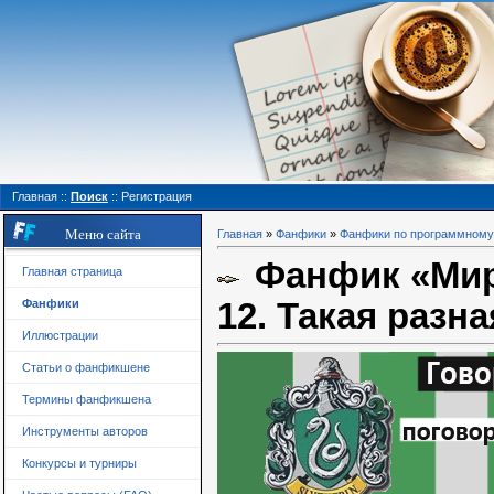
Главная
::
Поиск
::
Регистрация
Меню сайта
Главная
»
Фанфики
»
Фанфики по программному
Фанфик «Мир 
Главная страница
12. Такая разн
Фанфики
Иллюстрации
Статьи о фанфикшене
Термины фанфикшена
Инструменты авторов
Конкурсы и турниры