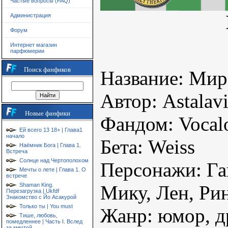
Частые вопросы (FAQ)
Администрация
Форум
Интернет магазин
парфюмерии
Поиск фанфиков
Название: Мир
Автор: Astalavi
Новые фанфики
Фандом: Vocal
Ей всего 13 18+ | Глава1
начало
Бета: Weiss
Наёмник Бога | Глава 1.
Встреча
Солнце над Чертополохом
Персонажи: Га
Мечты о лете | Глава 1. О
встрече
Shaman King.
Мику, Лен, Рин
Перезагрузка | Ukfdf
Знакомство с Йо Асакурой
Только ты | You must
Жанр: юмор, д
Тише, любовь,
помедленнее | Часть I. Вслед
за мечтой