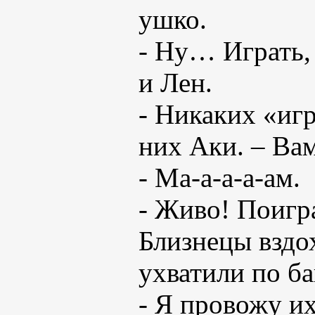
ушко.
- Ну… Играть,
и Лен.
- Никаких «игр
них Аки. – Вам
- Ма-а-а-а-ам.
- Живо! Поигра
Близнецы вздох
ухватили по ба
- Я провожу их