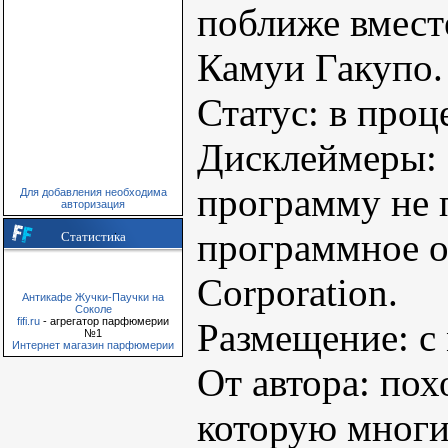
поближе вмест
Камуи Гакупо.
Статус: в проц
Дисклеймеры: 
программу не 
Для добавления необходима
авторизация
программное о
Статистика
Corporation.
Антикафе Жучки-Паучки на
Соколе
fifi.ru
- агрегатор парфюмерии
Размещение: с
№1
Интернет магазин парфюмерии
От автора: пох
которую многи