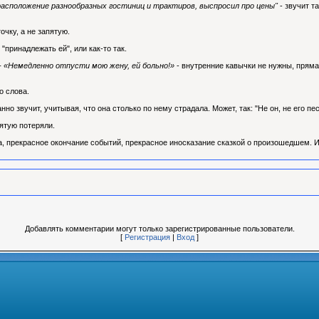
 расположение разнообразных гостиниц и трактиров, выспросил про цены"
- звучит т
точку, а не запятую.
 "принадлежать ей", или как-то так.
 - «Немедленно отпусти мою жену, ей больно!»
- внутренние кавычки не нужны, прямая
о слова.
анно звучит, учитывая, что она столько по нему страдала. Может, так: "Не он, не его песн
ятую потеряли.
а, прекрасное окончание событий, прекрасное иносказание сказкой о произошедшем. 
Добавлять комментарии могут только зарегистрированные пользователи.
[
Регистрация
|
Вход
]