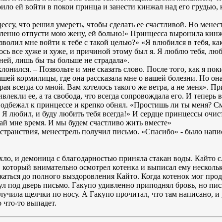
ило ей войти в покои принца и занести кинжал над его грудью, к
ссу, что решил умереть, чтобы сделать ее счастливой. Но менес
дленно отпусти мою жену, ей больно!» Принцесса выронила кинжа
олил мне войти к тебе с такой целью?» «Я влюбился в тебя, ка
сь все хуже и хуже, и причиной этому был я. Я люблю тебя, люб
ней, лишь бы ты больше не страдала».
лонился. – Позвольте и мне сказать слово. После того, как я по
ашей кормилицы, где она рассказала мне о вашей болезни. Но он
ая всегда со мной. Вам хотелось такого же ветра, а не меня». Пр
ивлекли ее, а та свобода, что всегда сопровождала его. И теперь 
одбежал к принцессе и крепко обнял. «Простишь ли ты меня? См
Я любил, и буду любить тебя всегда!» И сердце принцессы очист
ай мне время. И мы будем счастливо жить вместе»
странствия, менестрель получил письмо. «Спасибо» - было напис
хло, и демоница с благодарностью приняла стакан воды. Кайто с
 который внимательно осмотрел котенка и выписал ему нескольк
ться до полного выздоровления Кайто. Когда котенок мог прод
ул под дверь письмо. Гакупо удивленно приподнял бровь, но пис
лучила щелчки по носу. А Гакупо прочитал, что там написано, 
о что-то выпадет.