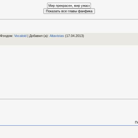
 Фэндом
:
Vocaloid
|
Добавил (а)
:
Altavistas
(17.04.2013)
П