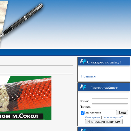
С каждого по лайку!
Нравится
Личный кабинет
Логин:
Пароль:
запомнить
Регистрация
|
Забыли пароль?