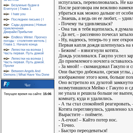
испугалась, переволновалась. Не к
Безумные будни в
После разговора им вежливо намек
Египтусе | Глава 1
убраться как можно дальше от особн
I hate you
- Знаешь, а ведь он ее любит, – уди
Последнее письмо | I
- Почему ты удивляешься?
Сады дурмана | Новые
- Она так в тебя вцепилась, я думал
приключения
Джирайи:Прибытие
- Да нет, – рассеянно почесал затыло
Endless Winter. Прогноз
- Ну, надеюсь, теперь-то у нее откро
погоды - столетняя метель |
Первая капля дождя шлепнулась на н
Глава 1. Начало конца
- Бежим! – взвизгнули котята.
Лепестки на волнах |
Часть первая. Путь домой
Дождь усиливался. Гакупо успел за
Лепестки на волнах |
До приемлемого ночлега оставалось
Часть первая. Путь домой.
- За мной! – скомандовал Гакупо и 
Пролог
Они быстро добежали, срезая углы, 
Between Angels And
Demons | What Have You Done
изображение этого коня, больше по
Оно встретило их духотой замкнуто
Чат
возмутившихся Мейко с Гакупо и сд
не упала и решила больше не выпе
Текущее время на сайте:
15:06
комнату, куда и удалились.
- А ты стал спокойней реагировать,
Котята переглянулись, удивленно хл
Вырастите – поймете.
- А-пчхи! – Кайто потер нос.
- Точно.
- Быстро переодеваться!