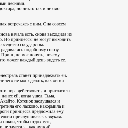
ими песнями.
октора, но никто так и не смог
нах встречаясь с ним. Она совсем
нова начала есть, снова выходила из
го. Но принцессы не могут выходить
соседнего государства.
 радовались подобному союзу.
. Принц не мог понять, почему
 что может каждый день видеть ее.
енестрель станет принадлежать ей.
ичего не мог сделать, как он ни
что пора действовать, и пригласила
 нанес ей, когда ушел. Тьма,
а Акайто. Котенок заслушался и
ретила его ласково, накормила и
ороги принцесса предложила ему
ательно прислушиваясь к звукам.
и покои, чтобы отдохнуть,
 не заметила, как чуткий