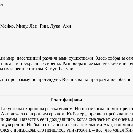
ен
 Мейко, Мику, Лен, Рин, Лука, Аки
ый мир, населенный различными существами. Здесь собраны сам
-гномы и прекрасные сирены. Разнообразные магические и не о
ым путешественником Камуи Гакупо.
 на программу не претендую. Все права на программное обесп
Текст фанфика:
 Гакупо был хорошим рассказчиком. Но он никогда не мог предст
 Аки лежала с нервным срывом. Кийотеру, прервав пребывание в 
нии жены. Навестив ее и дождавшись, когда она заснет, он очень
ал уверенно. Не было сказано ни слова о желании Аки, о демон
зался с призраком, его пришлось уничтожить – все, что узнал Ки