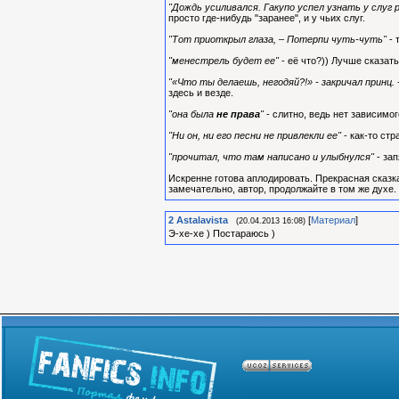
"Дождь усиливался. Гакупо успел узнать у слуг
просто где-нибудь "заранее", и у чьих слуг.
"Тот приоткрыл глаза, – Потерпи чуть-чуть"
- 
"менестрель будет ее"
- её что?)) Лучше сказать
"«Что ты делаешь, негодяй?!» - закричал принц.
здесь и везде.
"она была
не права
"
- слитно, ведь нет зависимог
"Ни он, ни его песни не привлекли ее"
- как-то стр
"прочитал, что там написано и улыбнулся"
- зап
Искренне готова аплодировать. Прекрасная сказк
замечательно, автор, продолжайте в том же духе.
2
Astalavista
[
Материал
]
(20.04.2013 16:08)
Э-хе-хе ) Постараюсь )