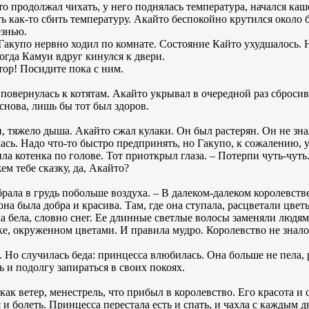
 продолжал чихать, у него поднялась температура, начался каш
 как-то сбить температуру. Акайто беспокойно крутился около 
езнью.
Гакупо нервно ходил по комнате. Состояние Кайто ухудшалось. Н
когда Камуи вдруг кинулся к двери.
тор! Посидите пока с ним.
повернулась к котятам. Акайто укрывал в очередной раз сбросив
снова, лишь бы тот был здоров.
 тяжело дыша. Акайто сжал кулаки. Он был растерян. Он не знал
сь. Надо что-то быстро предпринять, но Гакупо, к сожалению, 
ила котенка по голове. Тот приоткрыл глаза. – Потерпи чуть-чуть
ем тебе сказку, да, Акайто?
абрала в грудь побольше воздуха. – В далеком-далеком королевст
а была добра и красива. Там, где она ступала, расцветали цветы,
а бела, словно снег. Ее длинные светлые волосы заменяли людям
ке, окруженном цветами. И правила мудро. Королевство не знало
. Но случилась беда: принцесса влюбилась. Она больше не пела,
ь и подолгу запираться в своих покоях.
ак ветер, менестрель, что прибыл в королевство. Его красота и 
 и болеть. Принцесса перестала есть и спать, и чахла с каждым 