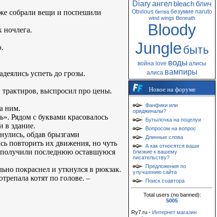
Diary
ангел
bleach
блич
 же собрали вещи и поспешили
Obvious
безумие
naruto
битва
wind
wings
Beneath
Bloody
х ночлега.
Jungle
.
быть
воды
война
love
алисы
вампиры
деялись успеть до грозы.
алиса
Новое на форуме
и трактиров, выспросил про цены.
Фанфики или
а ним.
ориджиналы?
ь». Рядом с буквами красовалось
Бутылочка на поцелуи
 в здание.
Вопросом на вопрос
хнулись, обдав брызгами
Длинные слова
сь повторить их движения, но чуть
А как относятся ваши
о получили последнюю оставшуюся
близкие к вашему
писательству?
Предложения по
ьно покраснел и уткнулся в рюкзак.
улучшению сайта
трепала котят по голове. –
Поиск соавтора
Total users (no banned):
5005
Ry7.ru -
Интернет магазин