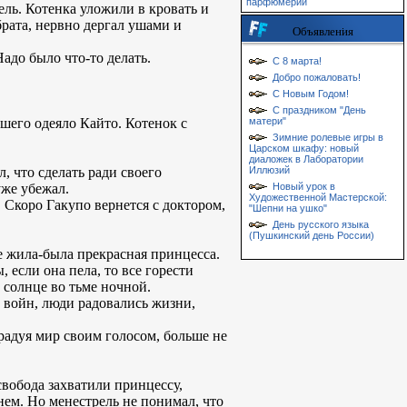
парфюмерии
ель. Котенка уложили в кровать и
брата, нервно дергал ушами и
Объявления
адо было что-то делать.
С 8 марта!
Добро пожаловать!
С Новым Годом!
С праздником "День
шего одеяло Кайто. Котенок с
матери"
Зимние ролевые игры в
Царском шкафу: новый
диаложек в Лаборатории
, что сделать ради своего
Иллюзий
уже убежал.
Новый урок в
Художественной Мастерской:
. Скоро Гакупо вернется с доктором,
"Шепни на ушко"
День русского языка
(Пушкинский день России)
ве жила-была прекрасная принцесса.
 если она пела, то все горести
 солнце во тьме ночной.
 войн, люди радовались жизни,
 радуя мир своим голосом, больше не
свобода захватили принцессу,
днем. Но менестрель не понимал, что