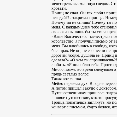
менестрель выскользнул следом. Сто
кровати.
Принц не спал. Он так любил принце
негодяй?! - закричал принц. - Неме
Почему ты не спишь? Почему ты позв
меня. С каждым днем тебе становило
свою жизнь, лишь бы ты стала преж
«Ваше Высочество, - менестрель пок
королевство, я получил письмо от в
меня. Вы влюбились в свободу, котор
был прав. Не он, не его песни не пр
дорогим людям, душила ее. Принц п
сделала?» «О чем ты спрашиваешь?! 
любить. «Я полюблю тебя. Просто д
Много позже, во время следующего 
прядь светлых волос.
Такая вот сказка.
Мейко перевела дух. В горле пересо
А потом пришел Гакупо с доктором,
Путешественникам пришлось задержа
в новое путешествие, кто-то просун
Троица попыталась заглянуть, но по
конверт с письмом, будто боялся, чт