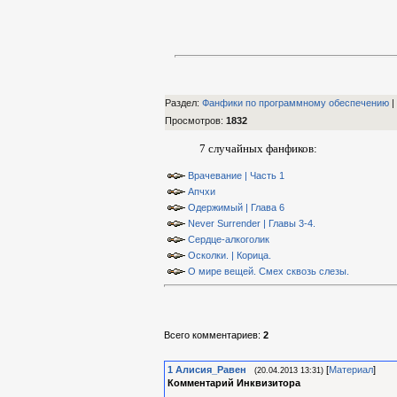
Раздел:
Фанфики по программному обеспечению
|
Просмотров
:
1832
7 случайных фанфиков:
Врачевание | Часть 1
Апчхи
Одержимый | Глава 6
Never Surrender | Главы 3-4.
Сердце-алкоголик
Осколки. | Корица.
О мире вещей. Смех сквозь слезы.
Всего комментариев
:
2
1
Алиcия_Равен
[
Материал
]
(20.04.2013 13:31)
Комментарий Инквизитора