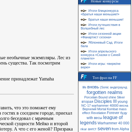
Новые конкурсы
Итоги блицконкурса
«Братья наши меньшие!»
Братья наши меньшие!
Итоги путешествия в
Волшебный лес
Итоги сезонной акции
«Фанартист сезона»
Яблоневый Сад. Итоги
бала
Итоги апрельского
конкурса «Сказки о Синей
ые необычные экземпляры. Лес из
планете»
чень существа. Так посмотрим
Итоги игры: «верю/не
верю»
Топ фраз на FF
ечение принадлежат Yamaha
вновь
life
(Sonic
андеграунд
forgotten realms
Porcelain
Bound
shine
Silver
Disciples III
вторая
young
NC-17
warhammer 40000
весна
авить, что это поможет ему
Вергилий
Mortal Kombat
mass
гостях в соседнем городе, приехал
Forever
effect
Revelation
буду
league of
 долго беседовал с мрачным
with
весы
legends
ической сущности Мейко и второй
Warhammer 40 000
seven
йотеру. А что с его женой? Призрака
ангст
from
Alpha
nkar