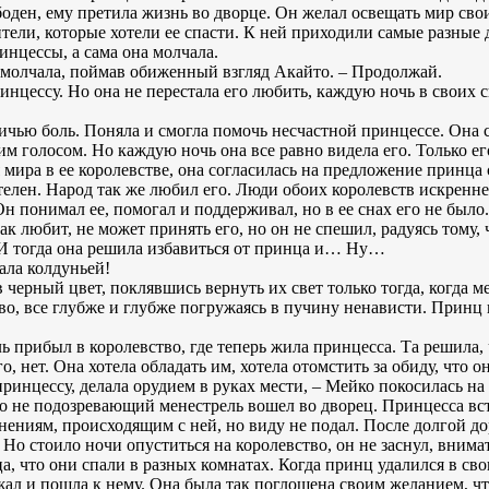
боден, ему претила жизнь во дворце. Он желал освещать мир сво
ители, которые хотели ее спасти. К ней приходили самые разные д
инцессы, а сама она молчала.
амолчала, поймав обиженный взгляд Акайто. – Продолжай.
ринцессу. Но она не перестала его любить, каждую ночь в своих с
чью боль. Поняла и смогла помочь несчастной принцессе. Она с
м голосом. Но каждую ночь она все равно видела его. Только е
мира в ее королевстве, она согласилась на предложение принца 
телен. Народ так же любил его. Люди обоих королевств искренне
н понимал ее, помогал и поддерживал, но в ее снах его не было
ак любит, не может принять его, но он не спешил, радуясь тому,
 И тогда она решила избавиться от принца и… Ну…
ала колдуньей!
в черный цвет, поклявшись вернуть их свет только тогда, когда м
о, все глубже и глубже погружаясь в пучину ненависти. Принц н
 прибыл в королевство, где теперь жила принцесса. Та решила, 
, нет. Она хотела обладать им, хотела отомстить за обиду, что он
 принцессу, делала орудием в руках мести, – Мейко покосилась н
го не подозревающий менестрель вошел во дворец. Принцесса вст
нениям, происходящим с ней, но виду не подал. После долгой д
. Но стоило ночи опуститься на королевство, он не заснул, вним
, что они спали в разных комнатах. Когда принц удалился в сво
ал и пошла к нему. Она была так поглощена своим желанием, что