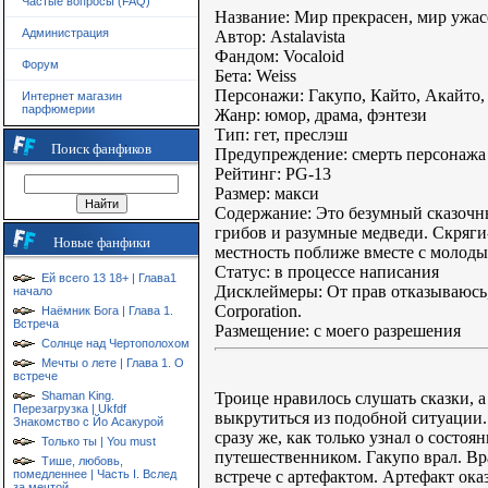
Частые вопросы (FAQ)
Название: Мир прекрасен, мир ужас
Администрация
Автор: Astalavista
Фандом: Vocaloid
Форум
Бета: Weiss
Персонажи: Гакупо, Кайто, Акайто,
Интернет магазин
парфюмерии
Жанр: юмор, драма, фэнтези
Тип: гет, преслэш
Поиск фанфиков
Предупреждение: смерть персонажа
Рейтинг: PG-13
Размер: макси
Содержание: Это безумный сказочн
грибов и разумные медведи. Скряги
Новые фанфики
местность поближе вместе с молод
Статус: в процессе написания
Ей всего 13 18+ | Глава1
Дисклеймеры: От прав отказываюсь,
начало
Corporation.
Наёмник Бога | Глава 1.
Встреча
Размещение: с моего разрешения
Солнце над Чертополохом
Мечты о лете | Глава 1. О
встрече
Троице нравилось слушать сказки, а
Shaman King.
Перезагрузка | Ukfdf
выкрутиться из подобной ситуации.
Знакомство с Йо Асакурой
сразу же, как только узнал о состоя
Только ты | You must
путешественником. Гакупо врал. Вр
Тише, любовь,
встрече с артефактом. Артефакт ока
помедленнее | Часть I. Вслед
за мечтой