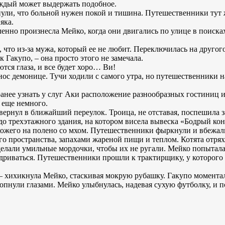
аждый может выдержать подобное.
нули, что больной нужен покой и тишина. Путешественники тут
яка.
вленно произнесла Мейко, когда они двигались по улице в поиска
а, что из-за мужа, который ее не любит. Переключилась на другого
к Гакупо, – она просто этого не замечала.
ются глаза, и все будет хоро… Ви!
ос демонице. Тучи ходили с самого утра, но путешественники на
ранее узнать у слуг Аки расположение разнообразных гостиниц 
 еще немного.
свернул в ближайший переулок. Троица, не отставая, поспешила з
до трехэтажного здания, на котором висела вывеска «Бодрый кон
хожего на полено со мхом. Путешественники фыркнули и вбежали
го пространства, запахами жареной пищи и теплом. Котята отря
елали умильные мордочки, чтобы их не ругали. Мейко попытала
ндриваться. Путешественники прошли к трактирщику, у которог
 – хихикнула Мейко, стаскивая мокрую рубашку. Гакупо моментал
опнули глазами. Мейко улыбнулась, надевая сухую футболку, и по