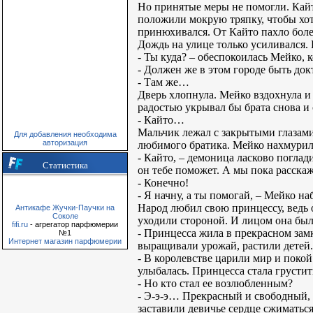
Но принятые меры не помогли. Кайто
положили мокрую тряпку, чтобы хоть
принюхивался. От Кайто пахло бол
Дождь на улице только усиливался. 
- Ты куда? – обеспокоилась Мейко, 
- Должен же в этом городе быть док
- Там же…
Дверь хлопнула. Мейко вздохнула и 
радостью укрывал бы брата снова и 
- Кайто…
Мальчик лежал с закрытыми глазами,
Для добавления необходима
авторизация
любимого братика. Мейко нахмурила
- Кайто, – демоница ласково поглад
Статистика
он тебе поможет. А мы пока расскаж
- Конечно!
- Я начну, а ты помогай, – Мейко н
Народ любил свою принцессу, ведь он
Антикафе Жучки-Паучки на
Соколе
уходили стороной. И лицом она был
fifi.ru
- агрегатор парфюмерии
- Принцесса жила в прекрасном зам
№1
Интернет магазин парфюмерии
выращивали урожай, растили детей.
- В королевстве царили мир и покой
улыбалась. Принцесса стала грустит
- Но кто стал ее возлюбленным?
- Э-э-э… Прекрасный и свободный, к
заставили девичье сердце сжиматься