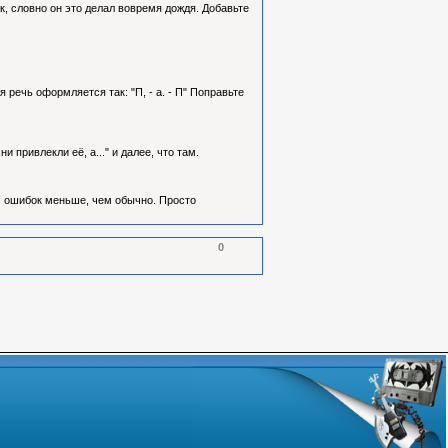
ак, словно он это делал вовремя дождя. Добавьте
 речь оформляется так: "П, - а. - П" Поправьте
и привлекли её, а..." и далее, что там.
И ошибок меньше, чем обычно. Просто
0