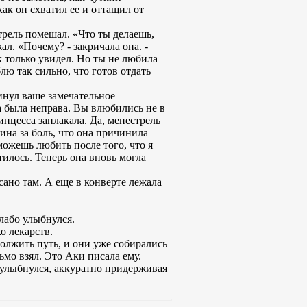
ак он схватил ее и оттащил от
трель помешал. «Что ты делаешь,
л. «Почему? - закричала она. -
к только увидел. Но ты не любила
лю так сильно, что готов отдать
кинул ваше замечательное
а была неправа. Вы влюбились не в
инцесса заплакала. Да, менестрель
вина за боль, что она причинила
ожешь любить после того, что я
илось. Теперь она вновь могла
ано там. А еще в конверте лежала
лабо улыбнулся.
о лекарств.
олжить путь, и они уже собирались
ьмо взял. Это Аки писала ему.
и улыбнулся, аккуратно придерживая