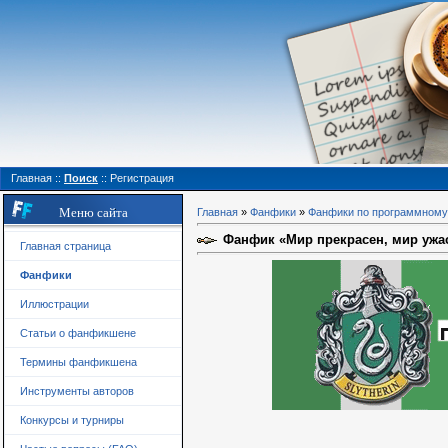
Главная
::
Поиск
::
Регистрация
Меню сайта
Главная
»
Фанфики
»
Фанфики по программному
Фанфик «Мир прекрасен, мир ужасе
Главная страница
Фанфики
Иллюстрации
Статьи о фанфикшене
Термины фанфикшена
Инструменты авторов
Конкурсы и турниры