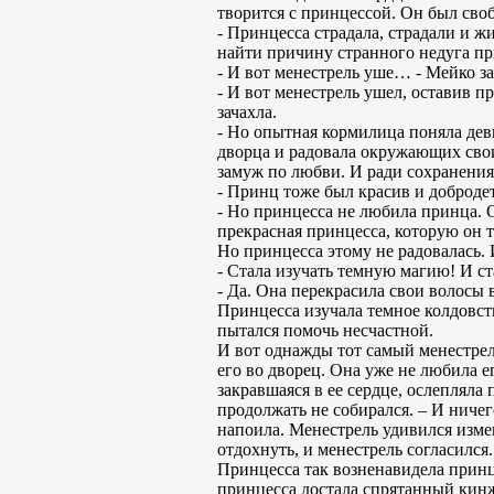
творится с принцессой. Он был сво
- Принцесса страдала, страдали и ж
найти причину странного недуга пр
- И вот менестрель уше… - Мейко з
- И вот менестрель ушел, оставив п
зачахла.
- Но опытная кормилица поняла деви
дворца и радовала окружающих свои
замуж по любви. И ради сохранения 
- Принц тоже был красив и доброде
- Но принцесса не любила принца. О
прекрасная принцесса, которую он т
Но принцесса этому не радовалась.
- Стала изучать темную магию! И ст
- Да. Она перекрасила свои волосы 
Принцесса изучала темное колдовств
пытался помочь несчастной.
И вот однажды тот самый менестрель
его во дворец. Она уже не любила его
закравшаяся в ее сердце, ослепляла
продолжать не собирался. – И ниче
напоила. Менестрель удивился изме
отдохнуть, и менестрель согласился
Принцесса так возненавидела принца
принцесса достала спрятанный кинж