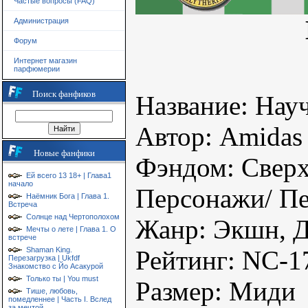
Частые вопросы (FAQ)
Администрация
Форум
Интернет магазин
парфюмерии
Поиск фанфиков
Название: Науч
Автор: Amidas
Новые фанфики
Фэндом: Сверх
Ей всего 13 18+ | Глава1
начало
Персонажи/ Пе
Наёмник Бога | Глава 1.
Встреча
Солнце над Чертополохом
Жанр: Экшн, Д
Мечты о лете | Глава 1. О
встрече
Shaman King.
Рейтинг: NC-1
Перезагрузка | Ukfdf
Знакомство с Йо Асакурой
Только ты | You must
Размер: Миди
Тише, любовь,
помедленнее | Часть I. Вслед
за мечтой