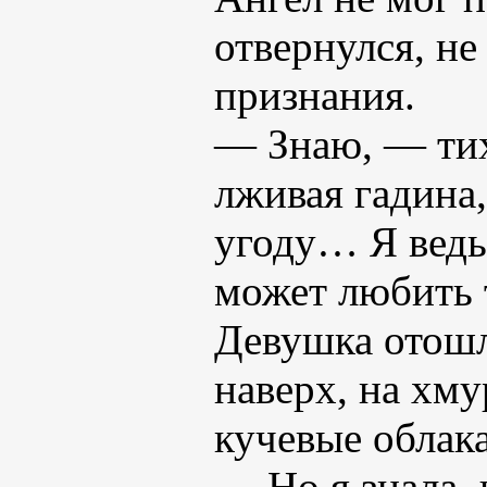
отвернулся, не
признания.
— Знаю, — тих
лживая гадина,
угоду… Я ведь 
может любить т
Девушка отошл
наверх, на хму
кучевые облака
— Но я знала, 