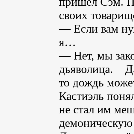
пришел Сэм. П
своих товарище
— Если вам ну
я…
— Нет, мы зак
дьяволица. – Д
то дождь може
Кастиэль понял
не стал им ме
демоническую