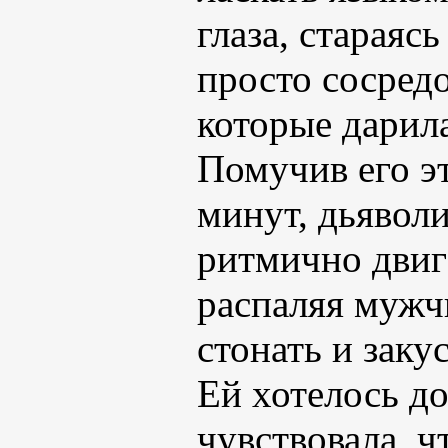
глаза, стараяс
просто сосред
которые дарила
Помучив его э
минут, дьяволи
ритмично двига
распаляя мужчи
стонать и заку
Ей хотелось до
чувствовала, чт