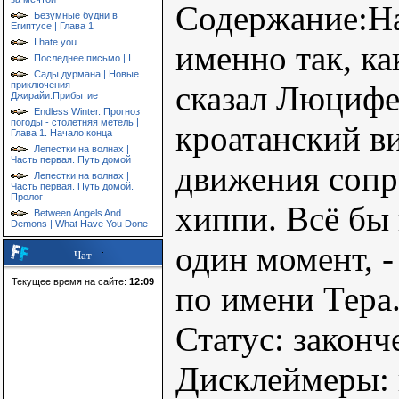
Содержание:На
Безумные будни в
Египтусе | Глава 1
I hate you
именно так, ка
Последнее письмо | I
Сады дурмана | Новые
приключения
сказал Люцифе
Джирайи:Прибытие
Endless Winter. Прогноз
погоды - столетняя метель |
кроатанский в
Глава 1. Начало конца
Лепестки на волнах |
Часть первая. Путь домой
движения сопр
Лепестки на волнах |
Часть первая. Путь домой.
Пролог
хиппи. Всё бы 
Between Angels And
Demons | What Have You Done
один момент, 
Чат
Текущее время на сайте:
12:09
по имени Тера.
Статус: законч
Дисклеймеры: 