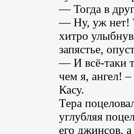
— Тогда в друг
— Ну, уж нет! 
хитро улыбнувш
запястье, опус
— И всё-таки т
чем я, ангел! 
Касу.
Тера поцеловал
углубляя поце
его джинсов, а