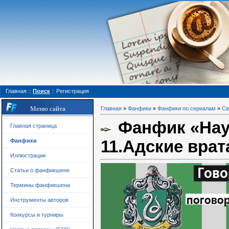
Главная
::
Поиск
::
Регистрация
Меню сайта
Главная
»
Фанфики
»
Фанфики по сериалам
»
Св
Фанфик «Науч
Главная страница
11.Адские врат
Фанфики
Иллюстрации
Статьи о фанфикшене
Термины фанфикшена
Инструменты авторов
Конкурсы и турниры