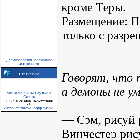
кроме Теры.
Размещение: П
только с разре
Для добавления необходима
авторизация
Говорят, что 
Статистика
а демоны не у
Антикафе Жучки-Паучки на
Соколе
fifi.ru
- агрегатор парфюмерии
№1
Интернет магазин парфюмерии
— Сэм, рисуй р
Винчестер рис