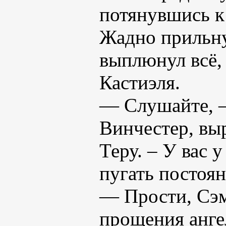
потянувшись к
Жадно прильну
выплюнул всё,
Кастиэля.
— Слушайте, 
Винчестер, вы
Теру. – У вас 
пугать постоя
— Прости, Сэм
прощения ангел