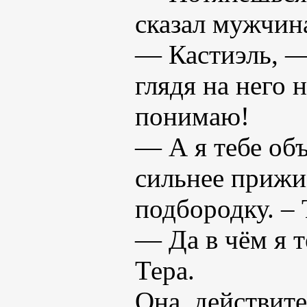
сказал мужчин
— Кастиэль, — 
глядя на него
понимаю!
— А я тебе об
сильнее прижи
подбородку. – 
— Да в чём я т
Тера.
Она, действите