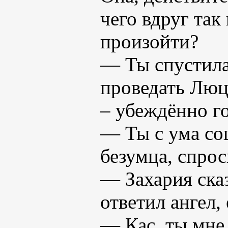
чего вдруг так
произойти?
— Ты спустила
проведать Люц
– убеждённо г
— Ты с ума сош
безумца, спрос
— Захария сказ
ответил ангел,
— Кас, ты мне