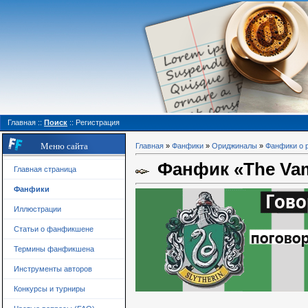
Главная
::
Поиск
::
Регистрация
Меню сайта
Главная
»
Фанфики
»
Ориджиналы
»
Фанфики о 
Фанфик «The Vamp
Главная страница
Фанфики
Иллюстрации
Статьи о фанфикшене
Термины фанфикшена
Инструменты авторов
Конкурсы и турниры