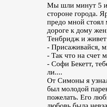
Мы шли минут 5 и 
стороне города. Я
предо мной стоял
дороге к дому жен
Тенбридж и живет 
- Присаживайся, ми
- Так что на счет 
- Софи Бекетт, те
ли....
От Симоны я узнал
был молодой парен
пожелать. Его люб
любовь была невза