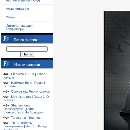
Частые вопросы (FAQ)
Администрация
Форум
Интернет магазин
парфюмерии
Поиск фанфиков
Новые фанфики
Ей всего 13 18+ | Глава1
начало
Наёмник Бога | Глава 1.
Встреча
Солнце над Чертополохом
Мечты о лете | Глава 1. О
встрече
Shaman King.
Перезагрузка | Ukfdf
Знакомство с Йо Асакурой
Только ты | You must
Тише, любовь,
помедленнее | Часть I. Вслед
за мечтой