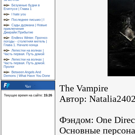
Безумные будни в
Египтусе | Глава 1
I hate you
Последнее письмо | I
Сады дурмана | Новые
приключения
Джирайи:Прибытие
Endless Winter. Прогноз
погоды - столетняя метель |
Глава 1. Начало конца
Лепестки на волнах |
Часть первая. Путь домой
Лепестки на волнах |
Часть первая. Путь домой.
Пролог
Between Angels And
Demons | What Have You Done
The Vampire
Чат
Текущее время на сайте:
15:26
Автор: Natalia240
Фэндом: One Direc
Основные персона