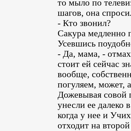
то мыло по телев
шагов, она спроси
- Кто звонил?
Сакура медленно п
Усевшись поудобне
- Да, мама, - отма
стоит ей сейчас з
вообще, собственн
погуляем, может, а
Дожевывая совой 
унесли ее далеко 
когда у нее и Учи
отходит на второй 