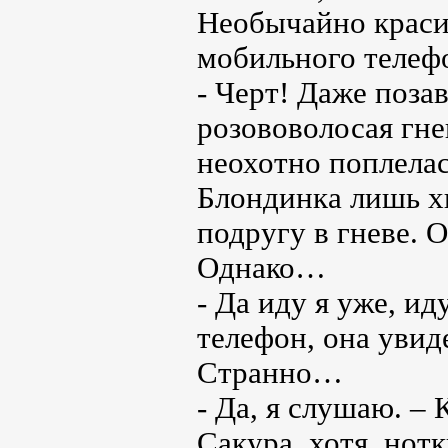
Необычайно краси
мобильного телеф
- Черт! Даже поза
розововолосая гне
неохотно поплелас
Блондинка лишь х
подругу в гневе. 
Однако…
- Да иду я уже, ид
телефон, она увид
Странно…
- Да, я слушаю. –
Сакура, хотя, нот