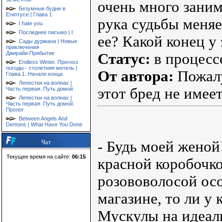
очень много заним
Безумные будни в
Египтусе | Глава 1
рука судьбы меняе
I hate you
Последнее письмо | I
ее? Какой конец у 
Сады дурмана | Новые
приключения
Джирайи:Прибытие
Статус:
в процесс
Endless Winter. Прогноз
погоды - столетняя метель |
От автора:
Пожалу
Глава 1. Начало конца
Лепестки на волнах |
этот бред не име
Часть первая. Путь домой
Лепестки на волнах |
Часть первая. Путь домой.
Пролог
Between Angels And
Demons | What Have You Done
- Будь моей женой
Чат
Текущее время на сайте:
06:15
красной коробочко
розововолосой осо
магазине, то ли у
Мускулы на идеал