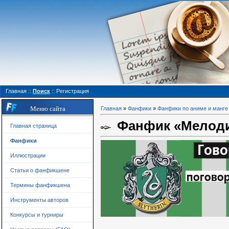
Главная
::
Поиск
::
Регистрация
Меню сайта
Главная
»
Фанфики
»
Фанфики по аниме и манге
Фанфик «Мелодия
Главная страница
Фанфики
Иллюстрации
Статьи о фанфикшене
Термины фанфикшена
Инструменты авторов
Конкурсы и турниры