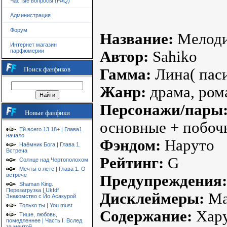
Частые вопросы (FAQ)
Администрация
Форум
Название:
Мелодия
Интернет магазин
парфюмерии
Автор:
Sahiko
Поиск фанфиков
Гамма:
Лина( паси
Жанр:
драма, ром
Персонажи/пары
Новые фанфики
основные + побоч
Ей всего 13 18+ | Глава1
начало
Фэндом:
Наруто
Наёмник Бога | Глава 1.
Встреча
Рейтинг:
G
Солнце над Чертополохом
Мечты о лете | Глава 1. О
встрече
Предупреждения:
Shaman King.
Перезагрузка | Ukfdf
Дисклеймеры:
Ма
Знакомство с Йо Асакурой
Только ты | You must
Содержание:
Хару
Тише, любовь,
помедленнее | Часть I. Вслед
за мечтой