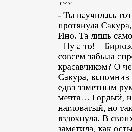
***
- Ты научилась го
протянула Сакура
Ино. Та лишь сам
- Ну а то! – Бирюз
совсем забыла спр
красавчиком? О ч
Сакура, вспомнив
едва заметным рум
мечта… Гордый, н
нагловатый, но та
вздохнула. В свои
заметила, как осты