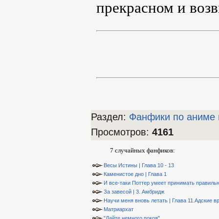
прекрасном и воз
Раздел:
Фанфики по аниме 
Просмотров
:
4161
7 случайных фанфиков:
Весы Истины | Глава 10 - 13
Каменистое дно | Глава 1
И все-таки Поттер умеет принимать правиль
За завесой | 3. Амбридж
Научи меня вновь летать | Глава 11.Адские в
Матриархат
"Дайте немного покоя"