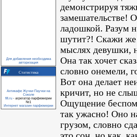
демонстрируя тяж
замешательстве! 
ладошкой. Разум н
шутит?! Скажи же 
мыслях девушки, н
Она так хочет сказ
Для добавления необходима
авторизация
словно онемели, 
Статистика
Вот она делает не
кричит, но не слы
Антикафе Жучки-Паучки на
Соколе
fifi.ru
- агрегатор парфюмерии
Ощущение беспомо
№1
Интернет магазин парфюмерии
так ужасно! Оно н
грузом, словно сд
это сон, но как, к