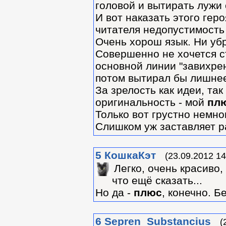
головой и вытирать лужи 
И вот наказать этого гер
читателя недопустимость
Очень хорош язык. Ни убр
Совершенно не хочется с
основной линии "завихрен
потом вытирал бы лишне
За зрелость как идеи, так
оригинальность - мой
пл
Только вот грустно немног
Слишком уж заставляет р
5
КошкаКэт
(23.09.2012 14
Легко, очень красиво,
что ещё сказать...
Но да -
плюс
, конечно. Б
6
Sepren_Substancius
(