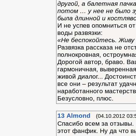
другой, а балетная пач
потом … у нее не было зу
была длинной и костляво
И не успев опомниться о
воды развязки:
«Не беспокойтесь. Живу 
Развязка рассказа не отс
полнокровная, остроумна
Дорогой автор, браво. Ва
гармоничная, выверенная
живой диалог... Достоинс
все они – результат удач
наработанного мастерств
Безусловно, плюс.
13
Almond
(04.10.2012 03:
Спасибо всем за отзывы.
этот фанфик. Ну да что 