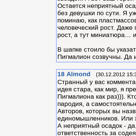
Остается неприятный осад
без девушки по сути. Я у
поминаю, как пластмассо
человеческий рост. Даже
рост, а тут миниатюра… 
В шапке стоило бы указа
Пигмалион созвучны. Да и
18
Almond
(30.12.2012 15:
Странный у вас комментар
идея стара, как мир, я п
Пигмалиона как раз))). Кт
пародия, а самостоятель
Авторов, которых вы назв
единомышленников. Или хо
А неприятный осадок - да,
ответственность за содея