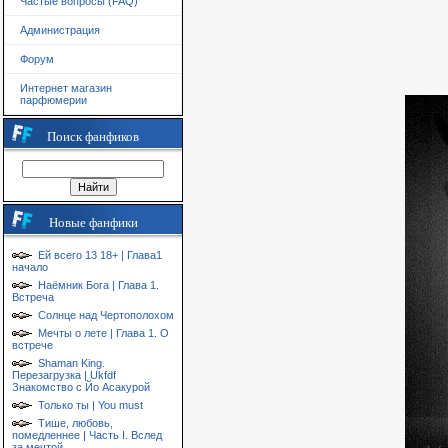
Частые вопросы (FAQ)
Администрация
Форум
Интернет магазин
парфюмерии
Поиск фанфиков
Новые фанфики
Ей всего 13 18+ | Глава1
начало
Наёмник Бога | Глава 1.
Встреча
Солнце над Чертополохом
Мечты о лете | Глава 1. О
встрече
Shaman King.
Перезагрузка | Ukfdf
Знакомство с Йо Асакурой
Только ты | You must
Тише, любовь,
помедленнее | Часть I. Вслед
за мечтой