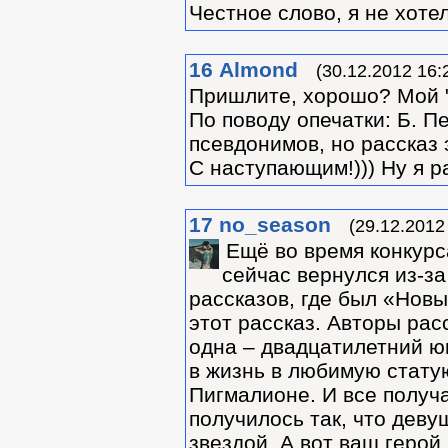
Честное слово, я не хоте
16
Almond
(30.12.2012 16:
Пришлите, хорошо? Мой "
По поводу опечатки: Б. П
псевдонимов, но рассказ
С наступающим!))) Ну я ра
17
no_season
(29.12.2012
Ещё во время конкурс
сейчас вернулся из-за
рассказов, где был «Нов
этот рассказ. Авторы рас
одна – двадцатилетний юн
в жизнь в любимую статую
Пигмалионе. И все получа
получилось так, что деву
звездой. А вот ваш герой