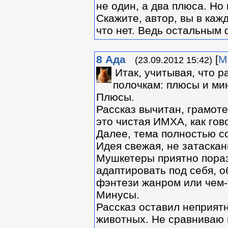
не один, а два плюса. Но
Скажите, автор, вы в каж
что нет. Ведь остальным 
8
Ада
[
М
(23.09.2012 15:42)
Итак, учитывая, что 
полочкам: плюсы и ми
Плюсы.
Рассказ вычитан, грамоте
это чистая ИМХА, как гово
Далее, тема полностью со
Идея свежая, не затасканн
Мушкетеры приятно порази
адаптировать под себя, 
фэнтези жанром или чем-
Минусы.
Рассказ оставил неприя
животных. Не сравниваю и