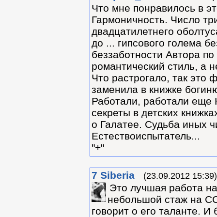
Что мне понравилось в э
Гармоничность. Число тр
двадцатилетнего оболтус
до ... гипсового голема б
беззаботности Автора по
романтический стиль, а н
Что растрогало, так это 
заменила в книжке богин
Работали, работали еще 
секреты в детских книжка
о Галатее. Судьба иных ч
Естествоиспытатель...
"+"
7
Siberia
(23.09.2012 15:39)
Это лучшая работа на 
небольшой стаж на СС,
говорит о его таланте. И