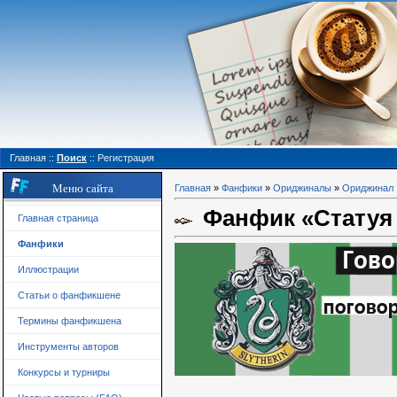
Главная
::
Поиск
::
Регистрация
Меню сайта
Главная
»
Фанфики
»
Ориджиналы
»
Ориджинал
Фанфик «Статуя 
Главная страница
Фанфики
Иллюстрации
Статьи о фанфикшене
Термины фанфикшена
Инструменты авторов
Конкурсы и турниры