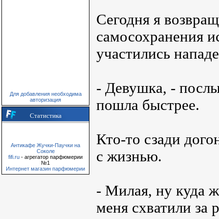
Сегодня я возвращ
самосохранения ис
участились нападе
- Девушка, - посл
Для добавления необходима
пошла быстрее.
авторизация
Статистика
Кто-то сзади дого
Антикафе Жучки-Паучки на
с жизнью.
Соколе
fifi.ru
- агрегатор парфюмерии
№1
Интернет магазин парфюмерии
- Милая, ну куда 
меня схватили за р