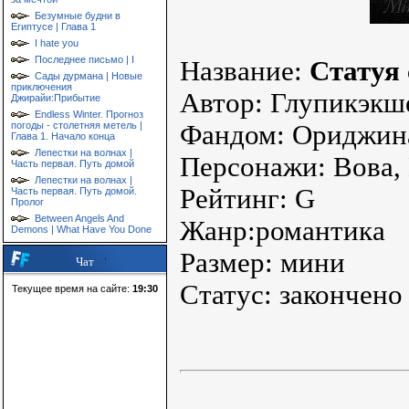
Безумные будни в
Египтусе | Глава 1
I hate you
Последнее письмо | I
Название:
Статуя 
Сады дурмана | Новые
приключения
Автор: Глупикэкш
Джирайи:Прибытие
Endless Winter. Прогноз
погоды - столетняя метель |
Фандом: Ориджин
Глава 1. Начало конца
Лепестки на волнах |
Персонажи: Вова,
Часть первая. Путь домой
Лепестки на волнах |
Рейтинг: G
Часть первая. Путь домой.
Пролог
Between Angels And
Жанр:романтика
Demons | What Have You Done
Размер: мини
Чат
Статус: закончено
Текущее время на сайте:
19:30