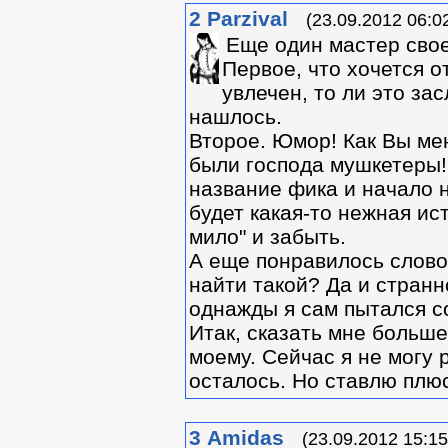
2
Parzival
(23.09.2012 06:0
Еще один мастер своег
Первое, что хочется о
увлечен, то ли это за
нашлось.
Второе. Юмор! Как Вы ме
были господа мушкетеры! К
название фика и начало 
будет какая-то нежная ис
мило" и забыть.
А еще понравилось слово 
найти такой? Да и странн
однажды я сам пытался со
Итак, сказать мне больше 
моему. Сейчас я не могу 
осталось. Но ставлю плюс
3
Amidas
(23.09.2012 15:15