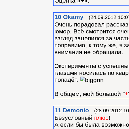
Оценка «+».
10
Okamy
(24.09.2012 10:0
Очень порадовал рассказ
юмор. Всё смотрится оче
взгляд зацепился за часты
поправимо, к тому же, я 
внимания не обращала.
Эксперименты с успешным
глазами носилась по кварт
попадёт.
В общем, мой большой "
+
11
Demonio
(28.09.2012 10
Безусловный
плюс
!
А если бы была возможнос