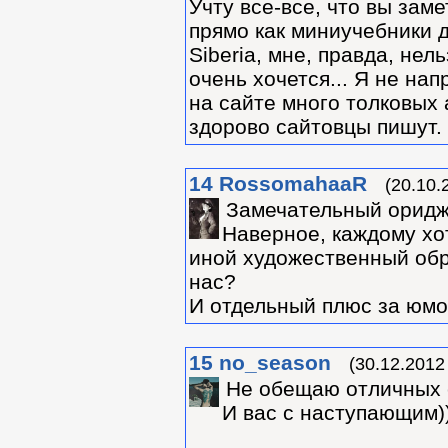
Учту все-все, что вы заме
прямо как миниучебники д
Siberia, мне, правда, нель
очень хочется... Я не на
на сайте много толковых 
здорово сайтовцы пишут. 
14
RossomahaaR
(20.10.
Замечательный оридж
Наверное, каждому хо
иной художественный обр
нас?
И отдельный плюс за юмор
15
no_season
(30.12.2012
Не обещаю отличных с
И вас с наступающим)