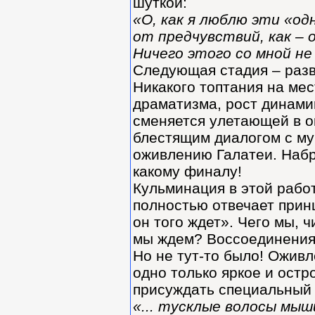
шуткой:
«О, как я люблю эти «одн
от предчувствий, как –
Ничего этого со мной не
Следующая стадия – разв
Никакого топтания на мес
драматизма, рост динами
сменяется улетающей в о
блестящим диалогом с му
оживлению Галатеи. Набр
какому финалу!
Кульминация в этой рабо
полностью отвечает принц
он того ждет». Чего мы,
мы ждем? Воссоединения 
Но не тут-то было! Оживл
одно только яркое и ост
присуждать специальный 
«... тусклые волосы мыш