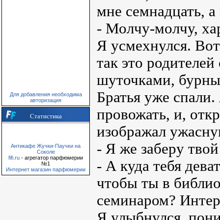
мне семнадцать, а 
- Молчу-молчу, ха
Я усмехнулся. Вот
так это родителей
шуточками, бурны
Братья уже спали.
Для добавления необходима
авторизация
провожать, и, отк
Статистика
изображал ужасну
- Я же заберу твой
Антикафе Жучки-Паучки на
Соколе
fifi.ru
- агрегатор парфюмерии
- А куда тебя дева
№1
Интернет магазин парфюмерии
чтобы ты в библи
семинаром? Интере
Я улыбнулся, пони