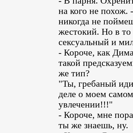
- В парня. Охрени
на кого не похож. 
никогда не поймеш
жестокий. Но в то
сексуальный и ми
- Короче, как Дим
такой предсказуем
же тип?
"Ты, гребаный иди
деле о моем само
увлечении!!!"
- Короче, мне пора
ты же знаешь, ну.