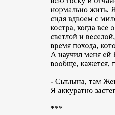
всю тоску и отчая
нормально жить. Я
сидя вдвоем с ми
костра, когда все
светлой и веселой
время похода, ко
А научил меня ей 
вообще, кажется, 
- Сыыына, там Жен
Я аккуратно засте
***