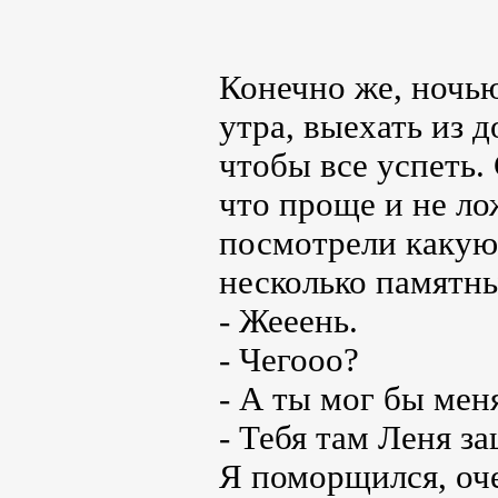
Конечно же, ночью
утра, выехать из 
чтобы все успеть.
что проще и не ло
посмотрели какую-
несколько памятн
- Жееень.
- Чегооо?
- А ты мог бы мен
- Тебя там Леня за
Я поморщился, оч