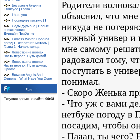
Родители волновал
Безумные будни в
Египтусе | Глава 1
объяснил, что мне
I hate you
Последнее письмо | I
никуда не потеряю
Сады дурмана | Новые
приключения
Джирайи:Прибытие
нужный универ и 
Endless Winter. Прогноз
погоды - столетняя метель |
мне самому решат
Глава 1. Начало конца
Лепестки на волнах |
Часть первая. Путь домой
радовался тому, ч
Лепестки на волнах |
Часть первая. Путь домой.
поступать в униве
Пролог
Between Angels And
понимал.
Demons | What Have You Done
- Скоро Женька пр
Чат
Текущее время на сайте:
06:08
- Что уж с вами де
нетбуке погоду в П
посадим, чтобы он
- Пааап, ты чего? 