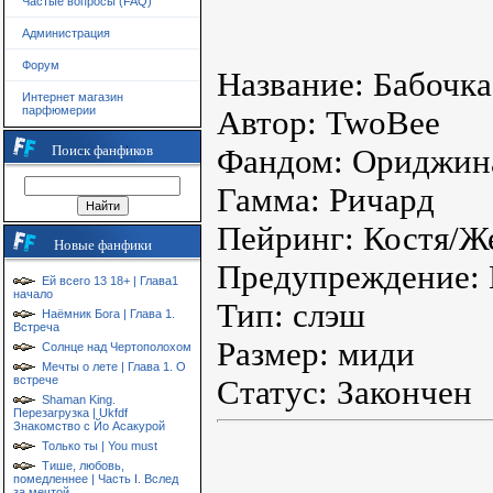
Частые вопросы (FAQ)
Администрация
Форум
Название: Бабочка
Интернет магазин
парфюмерии
Автор: TwoBee
Поиск фанфиков
Фандом: Ориджин
Гамма: Ричард
Пейринг: Костя/Ж
Новые фанфики
Предупреждение:
Ей всего 13 18+ | Глава1
начало
Тип: слэш
Наёмник Бога | Глава 1.
Встреча
Размер: миди
Солнце над Чертополохом
Мечты о лете | Глава 1. О
встрече
Статус: Закончен
Shaman King.
Перезагрузка | Ukfdf
Знакомство с Йо Асакурой
Только ты | You must
Тише, любовь,
помедленнее | Часть I. Вслед
за мечтой