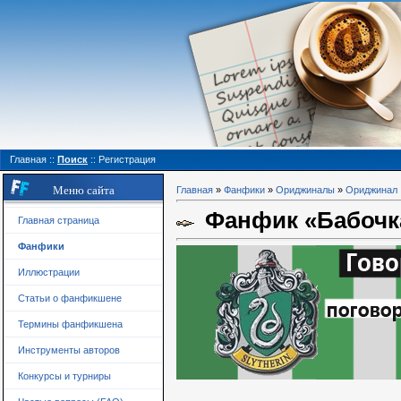
Главная
::
Поиск
::
Регистрация
Меню сайта
Главная
»
Фанфики
»
Ориджиналы
»
Ориджинал
Фанфик «Бабочка
Главная страница
Фанфики
Иллюстрации
Статьи о фанфикшене
Термины фанфикшена
Инструменты авторов
Конкурсы и турниры