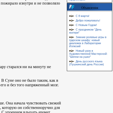
е пожирало изнутри и не позволяло
Объявления
С 8 марта!
Добро пожаловать!
С Новым Годом!
С праздником "День
матери"
Зимние ролевые игры в
Царском шкафу: новый
диаложек в Лаборатории
Иллюзий
Новый урок в
Художественной Мастерской:
"Шепни на ушко"
День русского языка
(Пушкинский день России)
ру старался ни на минуту не
В Суне оно не было таким, как в
его и без того напряженный мозг.
ше. Она начала чувствовать свежий
ы, которую он собственноручно для
е. С упоением вдыхать аромат