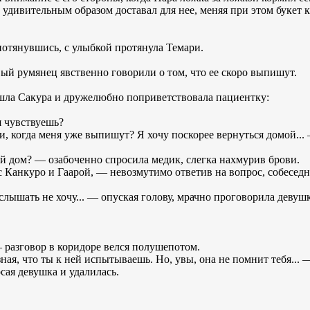
удивительным образом доставал для нее, меняя при этом букет к
отянувшись, с улыбкой протянула Темари.
ый румянец явственно говорили о том, что ее скоро выпишут.
ошла Сакура и дружелюбно поприветствовала пациентку:
я чувствуешь?
и, когда меня уже выпишут? Я хочу поскорее вернуться домой...
й дом? — озабоченно спросила медик, слегка нахмурив брови.
 Канкуро и Гаарой, — невозмутимо ответив на вопрос, собеседн
слышать не хочу... — опуская голову, мрачно проговорила девушк
 разговор в коридоре велся полушепотом.
ая, что ты к ней испытываешь. Но, увы, она не помнит тебя...
сая девушка и удалилась.