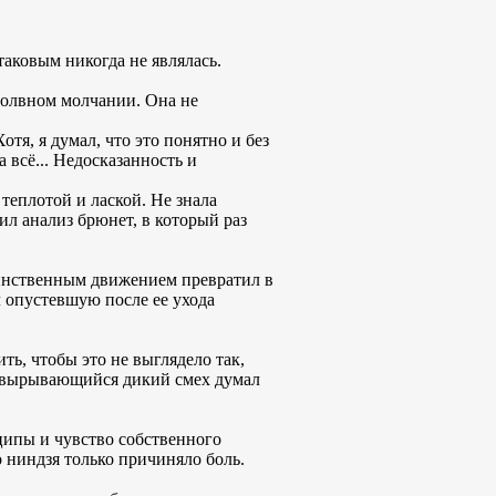
 таковым никогда не являлась.
змолвном молчании. Она не
отя, я думал, что это понятно и без
 всё... Недосказанность и
 теплотой и лаской. Не знала
ил анализ брюнет, в который раз
единственным движением превратил в
л опустевшую после ее ухода
ть, чтобы это не выглядело так,
зь вырывающийся дикий смех думал
ипы и чувство собственного
 ниндзя только причиняло боль.