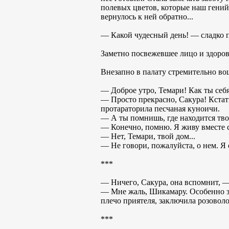
полевых цветов, которые наш гений 
вернулось к ней обратно...
— Какой чудесный день! — сладко п
Заметно посвежевшее лицо и здоров
Внезапно в палату стремительно в
— Доброе утро, Темари! Как ты себ
— Просто прекрасно, Сакура! Кстат
протараторила песчаная куноичи.
— А ты помнишь, где находится тво
— Конечно, помню. Я живу вместе с
— Нет, Темари, твой дом...
— Не говори, пожалуйста, о нем. Я 
***
— Ничего, Сакура, она вспомнит, —
— Мне жаль, Шикамару. Особенно зн
плечо приятеля, заключила розоволо
***