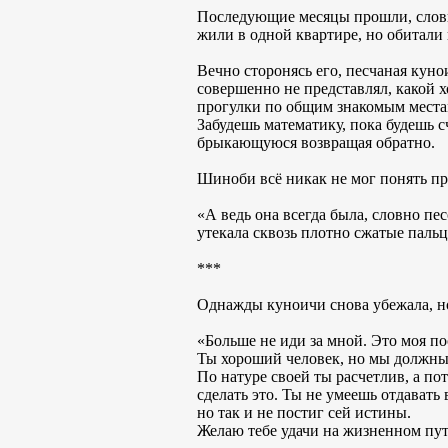
Последующие месяцы прошли, словно
жили в одной квартире, но обитали 
Вечно сторонясь его, песчаная куно
совершенно не представлял, какой 
прогулки по общим знакомым местам
Забудешь математику, пока будешь с
брыкающуюся возвращая обратно.
Шиноби всё никак не мог понять пр
«А ведь она всегда была, словно пес
утекала сквозь плотно сжатые паль
***
Однажды куноичи снова убежала, но
«Больше не иди за мной. Это моя пос
Ты хороший человек, но мы должны д
По натуре своей ты расчетлив, а по
сделать это. Ты не умеешь отдавать
но так и не постиг сей истины.
Желаю тебе удачи на жизненном пути