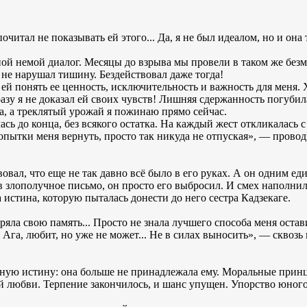
очитал не показывать ей этого... Да, я не был идеалом, но и она
мной немой диалог. Месяцы до взрыва мы провели в таком же бе
 не нарушал тишину. Бездействовал даже тогда!
ей понять ее ценность, исключительность и важность для меня. Х
азу я не доказал ей своих чувств! Лишняя сдержанность погубила
а, а треклятый урожай я пожинаю прямо сейчас.
сь до конца, без всякого остатка. На каждый жест откликалась с
попытки меня вернуть, просто так никуда не отпуская», — провод
вовал, что еще не так давно всё было в его руках. А он одним 
в злополучное письмо, он просто его выбросил. И смех наполни
 истина, которую пыталась донести до него сестра Кадзекаге.
ряла свою память... Просто не знала лучшего способа меня остави
. Ага, любит, но уже не может... Не в силах выносить», — скво
ую истину: она больше не принадлежала ему. Моральные принц
й любви. Терпение закончилось, и шанс упущен. Упорство юного