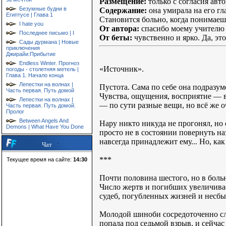
Размещение:
только с согласия авто
Безумные будни в
Содержание:
она умирала на его гл
Египтусе | Глава 1
Становится больно, когда понимаешь,
I hate you
От автора:
спасибо моему учителю 
Последнее письмо | I
От беты:
чувственно и ярко. Да, это
Сады дурмана | Новые
приключения
Джирайи:Прибытие
Endless Winter. Прогноз
«Источник».
погоды - столетняя метель |
Глава 1. Начало конца
Лепестки на волнах |
Пустота. Сама по себе она подразу
Часть первая. Путь домой
Чувства, ощущения, восприятие — 
Лепестки на волнах |
— по сути разные вещи, но всё же о
Часть первая. Путь домой.
Пролог
Between Angels And
Нару никто никуда не прогонял, но 
Demons | What Have You Done
просто не в состоянии повернуть наз
навсегда принадлежит ему... Но, ка
Чат
***
Текущее время на сайте:
14:30
Почти половина шестого, но в больн
Число жертв и погибших увеличивае
судеб, погубленных жизней и несбы
Молодой шиноби сосредоточенно сло
попала под седьмой взрыв, и сейча