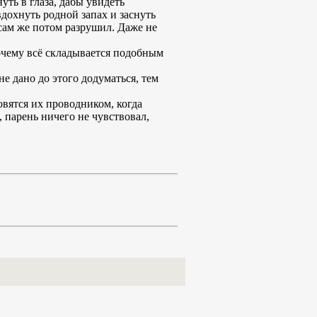
уть в глаза, дабы увидеть
дохнуть родной запах и заснуть
и сам же потом разрушил. Даже не
почему всё складывается подобным
не дано до этого додуматься, тем
овятся их проводником, когда
 парень ничего не чувствовал,