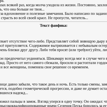
ра.
азах всякий раз, когда молча уходила из жизни. Постоянно, захл
 что она больше не твоя...
за вдохновение и полезные замечания. Было написано по задан
 страсть во всей своей красе. Не пропусти, читатель...
Текст фанфика:
мевает отсутствие чего-либо. Представляет собой зияющую дыр
всё притупляется. Содержимое вытряхивается с небывалым осте
чень близки друг другу. Либо тебя просят (или требуют) уйти, л
он предпочитал уединяться. Шикамару всегда мог в случае чего 
ад. Просто от него самого сбежали, бросили и растоптали гордост
к и все женщины, поменяла свое решение со временем.
ице давно забыли, что такое день и ночь. Есть только смены, з
тся, подобно геометрической прогрессии, и даже не думает ост
вшихся надежд...
жил пальцы в замок. Взгляд уперся в одну точку. Он ожидал: ч
с высококвалифицированные врачи Селения Песка боролись за ее