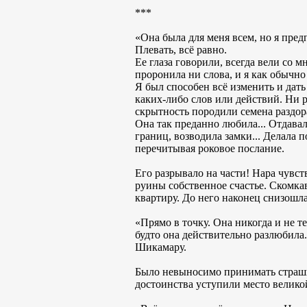
***
«Она была для меня всем, но я предп
Плевать, всё равно.
Ее глаза говорили, всегда вели со 
проронила ни слова, и я как обычно
Я был способен всё изменить и дать 
каких-либо слов или действий. Ни р
скрытность породили семена раздор
Она так преданно любила... Отдавала
границ, возводила замки... Делала 
перечитывая роковое послание.
Его разрывало на части! Нара чувст
руины собственное счастье. Скомка
квартиру. До него наконец снизошла
«Прямо в точку. Она никогда и не те
будто она действительно разлюбила
Шикамару.
Было невыносимо принимать страшн
достоинства уступили место велико