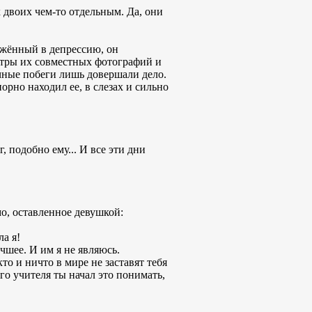
 двоих чем-то отдельным. Да, они
ружённый в депрессию, он
мотры их совместных фотографий и
чные побеги лишь довершали дело.
орно находил ее, в слезах и сильно
, подобно ему... И все эти дни
о, оставленное девушкой:
ла я!
чшее. И им я не являюсь.
то и ничто в мире не заставят тебя
го учителя ты начал это понимать,