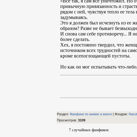
«Всё так, я сам всё уничтожил. Но о
привычную привязанность и страсть
рядом с ней, чувствуя тепло ее тела
задумываясь.
Это я должен был исчезнуть из ее ж
образом? Разве не бывает безвыход
И снова сам себе противоречу... Я н
более сделать.
Хех, я постоянно твердил, что женщ
источником всех трудностей на само
кроме всепоглощающей пустоты.
Но как он мог испытывать что-либо,
Раздел:
Фанфики по аниме и манге
| Фэндом
:
Naru
Просмотров
:
3109
7 случайных фанфиков: