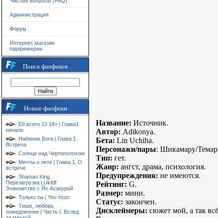
Частые вопросы (FAQ)
Администрация
Форум
Интернет магазин
парфюмерии
Поиск фанфиков
Новые фанфики
Название:
Источник.
Ей всего 13 18+ | Глава1
начало
Автор:
Adikonya.
Наёмник Бога | Глава 1.
Бета:
Lin Uchiha.
Встреча
Персонажи/пары
: Шикамару/Темар
Солнце над Чертополохом
Тип:
гет.
Мечты о лете | Глава 1. О
Жанр:
ангст, драма, психология.
встрече
Предупреждения:
не имеются.
Shaman King.
Перезагрузка | Ukfdf
Рейтинг:
G.
Знакомство с Йо Асакурой
Размер:
мини.
Только ты | You must
Статус:
закончен.
Тише, любовь,
Дисклеймеры:
сюжет мой, а так вс
помедленнее | Часть I. Вслед
за мечтой