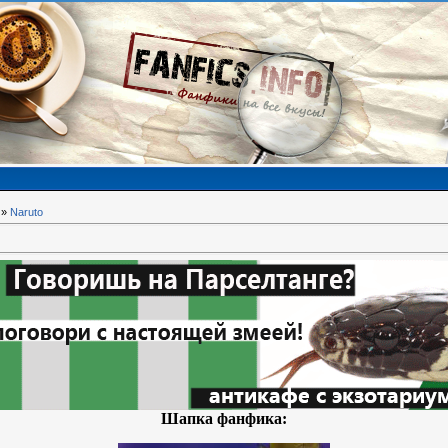
»
Naruto
Шапка фанфика: