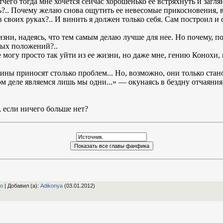
тчего тогда мне хочется сейчас хорошенько ее встряхнуть и заглян
?.. Почему желаю снова ощутить ее невесомые прикосновения, в
 в своих руках?.. И винить я должен только себя. Сам построил 
изни, надеясь, что тем самым делаю лучше для нее. Но почему, 
ных положений?..
е могу просто так уйти из ее жизни, но даже мне, гению Конохи, 
ины приносят столько проблем... Но, возможно, они только стан
м деле являемся лишь мы одни...» — окунаясь в бездну отчаяния,
 если ничего больше нет?
to
|
Добавил (а)
:
Adikonya
(03.01.2012)