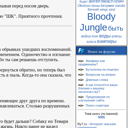
ангел
bleach
блич
будет
опывая перед носом дверь.
Obvious
безумие
naruto
битва
Beneath
wings
wind
Bloody
ию "ШК". Приятного прочтения.
Jungle
быть
воды
война
love
алисы
вампиры
алиса
у в обрывках ушедших воспоминаний.
Новое на форуме
рвенением. Одиночество и изгнание
ибо ты сам решаешь отступить.
Фанфики или
ориджиналы?
вернуться обратно, но теперь был
Бутылочка на поцелуи
ь в пыль. Когда-то она сказала, что
Вопросом на вопрос
Длинные слова
А как относятся ваши
близкие к вашему
писательству?
Предложения по
аменяющие друг друга по времени.
улучшению сайта
анавливаться. Столько разрушенных
Поиск соавтора
Total users (no banned):
5005
то будет дальше? Собаку но Темари
Ry7.ru -
Интернет магазин
 жизнь. Никто ранее не видел
парфюмерии