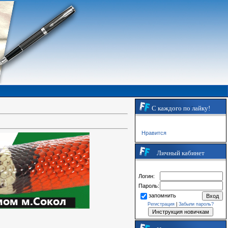
С каждого по лайку!
Нравится
Личный кабинет
Логин:
Пароль:
запомнить
Регистрация
|
Забыли пароль?