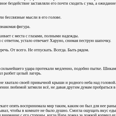
ное бездействие заставляли его почти сходить с ума, а ожидани
ли бессвязные мысли в его голове.
знакомая фигура.
ивает с места с глазами, полными надежды.
 с ответом, устало отвечает Харуно, снимая пеструю шапочку.
ечь. От всего. Не отпускать. Всегда. Быть рядом.
сильнейшего удара протекали медленно, подобно пытке. Шикама
ыл разбит целый лагерь.
е хватало своей привычной крыши и родного неба над головой. 
нии любимой затмили всё, не давая другим думам пробраться в 
екаге опять воспринимала мир таким, каким он был для нее рань
рывал, чтобы в комнате не было душно. Смогла ощущать вкус ед
 и внимание с его стороны, когда Нара ложка за ложкой кормил е