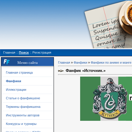
Главная
::
Поиск
::
Регистрация
Меню сайта
Главная
»
Фанфики
»
Фанфики по аниме и манге
Фанфик «Источник.»
Главная страница
Фанфики
Иллюстрации
Статьи о фанфикшене
Термины фанфикшена
Инструменты авторов
Конкурсы и турниры