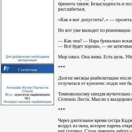
брюнета таким. Безысходность и пол
расслабиться.
«Как я мог допустить?..» — пролета
Но вот уже выходит из реанимации 
— Как она? — Нара буквально вскак
— Всё будет хорошо, — не затягивая
Мир ожил. Она жива. Есть цель. Убер
Для добавления необходима
авторизация
***
Статистика
Долгие месяцы реабилитации после 
отлучаться от куноичи: подле нее б
Антикафе Жучки-Паучки на
Соколе
Темноволосому ниндзя мучительно н
fifi.ru
- агрегатор парфюмерии
№1
Селении Листа. Мысли о выздоровле
Интернет магазин парфюмерии
***
Через длительное время сестра Кадз
воздух из окна, которое парень отк
неё готовил. Стала замечать заботу