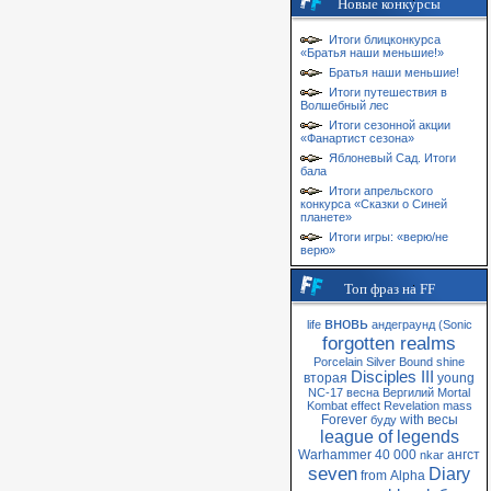
Новые конкурсы
Итоги блицконкурса
«Братья наши меньшие!»
Братья наши меньшие!
Итоги путешествия в
Волшебный лес
Итоги сезонной акции
«Фанартист сезона»
Яблоневый Сад. Итоги
бала
Итоги апрельского
конкурса «Сказки о Синей
планете»
Итоги игры: «верю/не
верю»
Топ фраз на FF
вновь
life
андеграунд
(Sonic
forgotten realms
Porcelain
Silver
Bound
shine
Disciples III
вторая
young
NC-17
весна
Вергилий
Mortal
Kombat
effect
Revelation
mass
Forever
with
весы
буду
league of legends
Warhammer 40 000
ангст
nkar
seven
Diary
from
Alpha