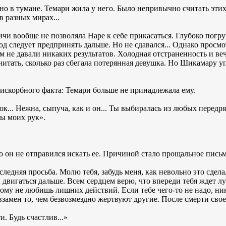
 в тумане. Темари жила у него. Было непривычно считать этих
в разных мирах...
ичи вообще не позволяла Наре к себе прикасаться. Глубоко пог
ход следует предпринять дальше. Но не сдавался... Однако прос
 не давали никаких результатов. Холодная отстраненность и ве
читать, сколько раз сбегала потерянная девушка. Но Шикамару уп
искорбного факта: Темари больше не принадлежала ему.
ок... Нежна, сыпуча, как и он... Ты выбиралась из любых передряг
цы моих рук».
 он не отправился искать ее. Причиной стало прощальное письм
ледняя просьба. Молю тебя, забудь меня, как невольно это сдела
вигаться дальше. Всем сердцем верю, что впереди тебя ждет лу
тому не любишь лишних действий. Если тебе чего-то не надо, ник
 взамен то, чем безвозмездно жертвуют другие. После смерти свое
. Будь счастлив...»