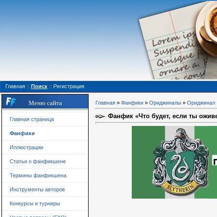
Главная
::
Поиск
::
Регистрация
Меню сайта
Главная
»
Фанфики
»
Ориджиналы
»
Ориджинал
Фанфик «Что будет, если ты ожи
Главная страница
Фанфики
Иллюстрации
Статьи о фанфикшене
Термины фанфикшена
Инструменты авторов
Конкурсы и турниры