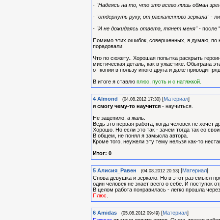
-
"Надеясь на то, что это всего лишь обман зрен
-
"отдернуть руку, от раскаленного зеркала"
- л
-
"И не дожидаясь ответа, тянет меня"
- после 
Помимо этих ошибок, совершенных, я думаю, по н
порадовали.
Что по сюжету.. Хорошая попытка раскрыть героиню
мистическая деталь, как в ужастике. Обыграна эт
от копии в пользу иного друга и даже приводит ря
В итоге я ставлю
плюс, пусть и с натяжкой.
4
Almond
[
Материал
]
(04.08.2012 17:30)
я смогу чему-то научится
- научиться.
Не зацепило, а жаль.
Ведь это первая работа, когда человек не хочет д
Хорошо. Но если это так - зачем тогда так со св
В общем, не понял я замысла автора.
Кроме того, неужели эту тему нельзя как-то неста
Итог: 0
5
Алиcия_Равен
[
Материал
]
(04.08.2012 20:53)
Снова девушка и зеркало. Но в этот раз смысл п
один человек не знает всего о себе. И поступок о
В целом работа понравилась - легко прошла чере
Плюс
.
6
Amidas
[
Материал
]
(05.08.2012 09:49)