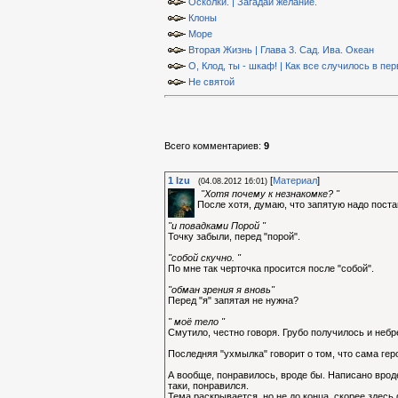
Осколки. | Загадай желание.
Клоны
Море
Вторая Жизнь | Глава 3. Сад. Ива. Океан
О, Клод, ты - шкаф! | Как все случилось в пе
Не святой
Всего комментариев
:
9
1
Izu
[
Материал
]
(04.08.2012 16:01)
"Хотя почему к незнакомке? "
После хотя, думаю, что запятую надо поста
"и повадками Порой "
Точку забыли, перед "порой".
"собой скучно. "
По мне так черточка просится после "собой".
"обман зрения я вновь"
Перед "я" запятая не нужна?
" моё тело "
Смутило, честно говоря. Грубо получилось и небр
Последняя "ухмылка" говорит о том, что сама геро
А вообще, понравилось, вроде бы. Написано вроде
таки, понравился.
Тема раскрывается, но не до конца, скорее здесь