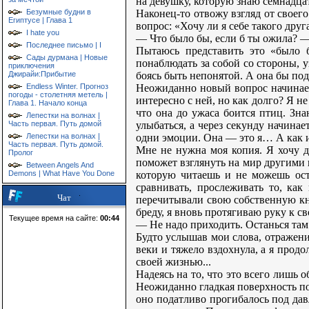
на девушку, которую знаю семнадца
Наконец-то отвожу взгляд от своег
Безумные будни в
Египтусе | Глава 1
вопрос: «Хочу ли я себе такого друг
I hate you
— Что было бы, если б ты ожила? 
Последнее письмо | I
Пытаюсь представить это «было б
Сады дурмана | Новые
понаблюдать за собой со стороны, у
приключения
боясь быть непонятой. А она бы по
Джирайи:Прибытие
Неожиданно новый вопрос начинает 
Endless Winter. Прогноз
погоды - столетняя метель |
интересно с ней, но как долго? Я н
Глава 1. Начало конца
что она до ужаса боится птиц. Зна
Лепестки на волнах |
улыбаться, а через секунду начинае
Часть первая. Путь домой
одни эмоции. Она — это я… А как из
Лепестки на волнах |
Часть первая. Путь домой.
Мне не нужна моя копия. Я хочу др
Пролог
поможет взглянуть на мир другими г
Between Angels And
которую читаешь и не можешь ост
Demons | What Have You Done
сравнивать, прослеживать то, как
Чат
перечитывали свою собственную кни
бреду, я вновь протягиваю руку к 
Текущее время на сайте:
00:44
— Не надо приходить. Останься та
Будто услышав мои слова, отражени
веки и тяжело вздохнула, а я прод
своей жизнью...
Надеясь на то, что это всего лишь 
Неожиданно гладкая поверхность по
оно податливо прогибалось под дав