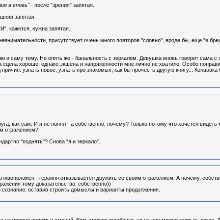
ия я вновь"
- после "зрения" запятая.
ишняя запятая.
"И", кажется, нужна запятая.
евнимательности, присутствует очень много повторов "словно", вроде бы, еще "в бред
 и саму тему. Но опять же - банальность с зеркалом. Девушка вновь говорит сама с со
а сцена хорошо, однако экшена и напряженности мне лично не хватило. Особо понрави
д причин: узнать новое, узнать про знакомых, как бы прочесть другую книгу... Концовк
руга, как сам. И я не понял - а собственно, почему? Только потому что хочется видеть
оим отражением?
ндартно "поднять"? Снова "я и зеркало".
ротивоположен - героиня отказывается дружить со своим отражением. А почему, собств
тражения тому доказательство, собственно))
з сознание, оставив строить домыслы и варианты продолжения.