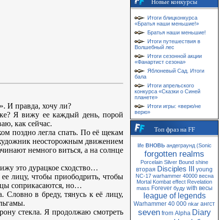
Новые конкурсы
Итоги блицконкурса
«Братья наши меньшие!»
Братья наши меньшие!
Итоги путешествия в
Волшебный лес
Итоги сезонной акции
«Фанартист сезона»
Яблоневый Сад. Итоги
бала
Итоги апрельского
конкурса «Сказки о Синей
планете»
». И правда, хочу ли?
Итоги игры: «верю/не
верю»
мке? Я вижу ее каждый день, порой
аю, как сейчас.
Топ фраз на FF
ом поздно легла спать. По её щекам
й художник неосторожным движением
вновь
life
андеграунд
(Sonic
ачинают немного виться, а на солнце
forgotten realms
Porcelain
Silver
Bound
shine
вижу это дурацкое сходство…
Disciples III
вторая
young
 ее лицу, чтобы приободрить, чтобы
NC-17
warhammer 40000
весна
Mortal Kombat
effect
Revelation
льцы соприкасаются, но…
Forever
with
весы
mass
буду
 Словно в бреду, тянусь к её лицу,
league of legends
альгамы.
Warhammer 40 000
ангст
nkar
seven
орону стекла. Я продолжаю смотреть
Diary
from
Alpha