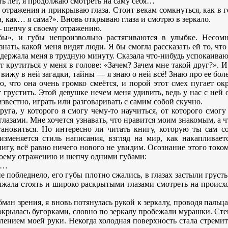
ть лет, я продолжаю смотреть на саму себя…
о отражения и прикрываю глаза. Стоит векам сомкнуться, как в 
а, как… я сама?». Вновь открываю глаза и смотрю в зеркало.
— шепчу я своему отражению.
ы», и губы непроизвольно растягиваются в улыбке. Несомн
знать, какой меня видят люди. Я бы смогла рассказать ей то, что
ддержала меня в трудную минуту. Сказала что-нибудь успокаиваю
крутиться у меня в голове: «Зачем? Зачем мне такой друг?». И 
е вижу в ней загадки, тайны — я знаю о ней всё! Знаю про ее бо
ю, что она очень громко смеётся, и порой этот смех пугает 
т грустить. Этой девушке нечем меня удивить, ведь у нас с ней
вестно, играть или разговаривать с самим собой скучно.
уга, у которого я смогу чему-то научиться, от которого смогу 
лазами. Мне хочется узнавать, что нравится моим знакомым, а чт
ановиться. Но интересно ли читать книгу, которую ты сам со
 изменяется стиль написания, взгляд на мир, как накапливае
гу, всё равно ничего нового не увидим. Осознание этого током
своему отражению и шепчу одними губами:
м…
е побледнело, его губы плотно сжались, в глазах застыли грус
олжала стоять и широко раскрытыми глазами смотреть на проис
обман зрения, я вновь потянулась рукой к зеркалу, проводя пальц
крылась бугорками, словно по зеркалу пробежали мурашки. Сте
лением моей руки. Некогда холодная поверхность стала стреми