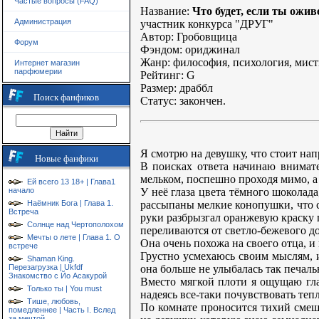
Частые вопросы (FAQ)
Название:
Что будет, если ты ожи
Администрация
участник конкурса "ДРУГ"
Автор: Гробовщица
Форум
Фэндом: ориджинал
Жанр: философия, психология, мис
Интернет магазин
парфюмерии
Рейтинг: G
Размер: драббл
Поиск фанфиков
Статус: закончен.
Я смотрю на девушку, что стоит напр
Новые фанфики
В поисках ответа начинаю внимате
мельком, поспешно проходя мимо, а
Ей всего 13 18+ | Глава1
У неё глаза цвета тёмного шоколад
начало
рассыпаны мелкие конопушки, что 
Наёмник Бога | Глава 1.
Встреча
руки разбрызгал оранжевую краску п
Солнце над Чертополохом
переливаются от светло-бежевого д
Мечты о лете | Глава 1. О
Она очень похожа на своего отца, 
встрече
Грустно усмехаюсь своим мыслям, и
Shaman King.
она больше не улыбалась так печаль
Перезагрузка | Ukfdf
Знакомство с Йо Асакурой
Вместо мягкой плоти я ощущаю глад
Только ты | You must
надеясь все-таки почувствовать теп
Тише, любовь,
По комнате проносится тихий смешо
помедленнее | Часть I. Вслед
за мечтой