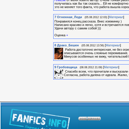
Плюсик
от меня ловите автор. Очень тонкая работ
получилась как бы так сказать... Ей не комфортно
это не меняет того факта, что работа вышла хоро
7
Огненная_Леди
[
Материал
]
(05.08.2012 12:03)
Понравился конец рассказа. Внес изюминку )
Написано красиво и легко, хотя и встречаются по
Удачи автору с самим собой )))
Оценка
+
8
Драко_Бешен
[
Материал
]
(05.08.2012 13:56)
Работа достаточно интересная, не без огр
описываются очень сложные переживания. О
Минусов особенных не вижу, читательски
9
Гробовщица
[
Материал
]
(08.08.2012 21:09)
Спасибо всем, что прочитали и высказали
Согласна, работа далека от идеала. Жалко, 