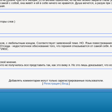
а на уровне чувств и эмоций. Есть мелкие ошибочки, но на них можно закрыть глаза. 
 самой с собой, она живёт и ей в себе ничего не нравится. Душа мечется, а разум при
шая.
вторы слов )
ехов, с любопытным концом. Соответствует заявленной теме. НО. Язык повествования б
тсюда - недостаточное обоснование того, что героиня отказывается от самой себя. А
й ПЛЮС.
 своё мнение.
что не получилось все представить так, как это вижу я. Но это лишь доказывает, что е
Добавлять комментарии могут только зарегистрированные пользователи.
[
Регистрация
|
Вход
]