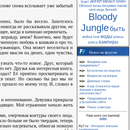
ангел
bleach
блич
будет
голове снова всплывает уже забытый
Obvious
безумие
naruto
битва
wind
wings
Beneath
Bloody
енно, было бы весело. Захотелось
Jungle
 никогда не рассказывала другим, не
быть
щее, когда я начинаю нервничать.
воды
вправду, зачем? Конечно, мне будет
война
love
алисы
вампиры
лезненную любовь к кошкам и про то,
алиса
окружающих. Она может веселиться и
 одни мысли на двоих, одни чувства,
Новое на форуме
Фанфики или
узнать что-то новое. Друг, который
ориджиналы?
о нет. Друзья как интересная книга,
Бутылочка на поцелуи
здал? Её приятно просматривать и
Вопросом на вопрос
тся опыт. Но сколько бы раз мы не
Длинные слова
 прошло по моему телу. И, словно в
А как относятся ваши
близкие к вашему
писательству?
Предложения по
ть и непонимание. Девушка прикрыла
улучшению сайта
ходящие. Моё отражение начало жить
Поиск соавтора
ами, очерчивая контуры своего лица.
Total users (no banned):
5005
кло больше не было твердым, теперь
тельно нагреваться, обжигая нежную
Ry7.ru -
Интернет магазин
парфюмерии