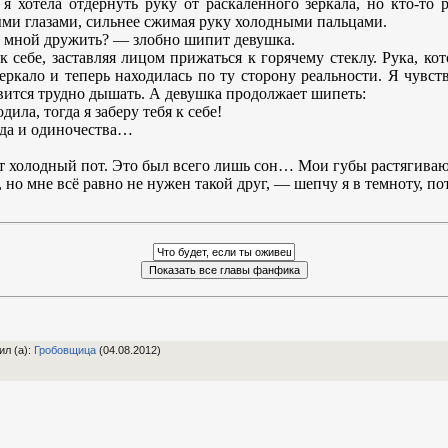
я хотела отдернуть руку от раскаленного зеркала, но кто-то р
ми глазами, сильнее сжимая руку холодными пальцами.
 мной дружить? — злобно шипит девушка.
 к себе, заставляя лицом прижаться к горячему стеклу. Рука, к
еркало и теперь находилась по ту сторону реальности. Я чувс
вится трудно дышать. А девушка продолжает шипеть:
ила, тогда я заберу тебя к себе!
лода и одиночества…
ит холодный пот. Это был всего лишь сон… Мои губы растягиваю
 но мне всё равно не нужен такой друг, — шепчу я в темноту, по
ил (а)
:
Гробовщица
(04.08.2012)