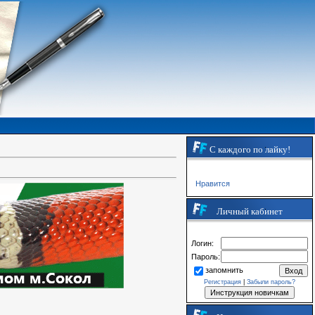
С каждого по лайку!
Нравится
Личный кабинет
Логин:
Пароль:
запомнить
Регистрация
|
Забыли пароль?