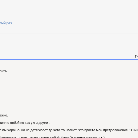
рвый раз
П
вить.
ежно.
иня с собой не так уж и дружит.
 бы хорошо, но не дотягивает до чего-то. Может, это просто мои предположения. Я ни 
 фигурирует страх перед самим собой. (мои безумные мысли, уж )