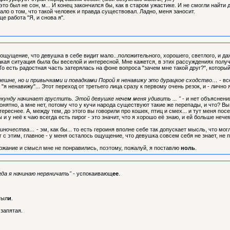
это был не сон, м... И конец закончился бы, как в старом ужастике. И не смогли найт
ало о том, что такой человек и правда существовал. Ладно, меня заносит.
е работа "Я, и снова я".
 ощущение, что девушка в себе видит мало...положительного, хорошего, светлого, и даж
такая ситуация была бы веселой и интересной. Мне кажется, в этих рассуждениях полу
о есть радостная часть затерялась на фоне вопроса "зачем мне такой друг?", котор
внешне, но и привычками и повадками Порой я ненавижу это дурацкое сходство…
- вс
"я ненавижу"... Этот переход от третьего лица сразу к первому очень резок, и - лично
кунду начинает грустить. Этой девушке нечем меня удивить ... "
- и нет объяснени
 понятно, а мне нет, потому что у кучи народа существуют такие же перепады, и что? Вы
реснее. А, между тем, до этого вы говорили про кошек, птиц и смех... и тут меня пос
и у неё к чаю всегда есть пирог - это значит, что я хорошо её знаю, и ей больше неч
одиночества…
- эм, как бы... то есть героиня вполне себе так допускает мысль, что мо
ог с этим, главное - у меня осталось ощущение, что девушка совсем себя не знает, не
держание и смысл мне не понравились, поэтому, пожалуй, я поставлю
ноль
.
гда я начинаю нервничать"
- успокаивающ
ее
.
тыл
и
.
 запятая.