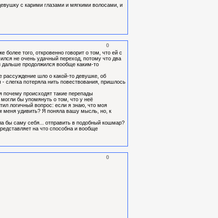
и девушку с карими глазами и мягкими волосами, и
0
е более того, откровенно говорит о том, что ей с
чился не очень удачный переход, потому что два
ый дальше продолжился вообще каким-то
е рассуждение шло о какой-то девушке, об
 я - слегка потеряла нить повествования, пришлось
я почему происходят такие перепады
 могли бы упомянуть о том, что у неё
етил логичный вопрос: если я знаю, что моя
ем меня удивить? Я поняла вашу мысль, но, к
гла бы саму себя... отправить в подобный кошмар?
 представляет на что способна и вообще
0