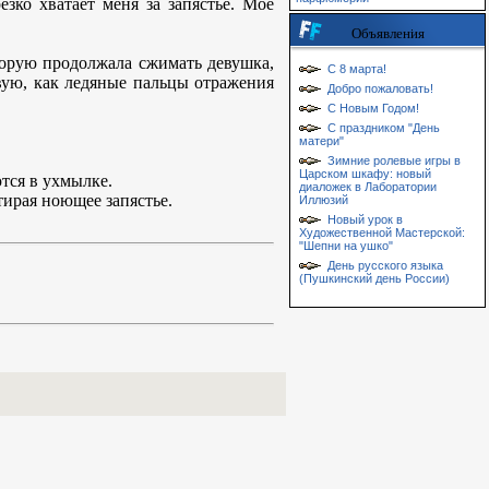
езко хватает меня за запястье. Моё
Объявления
оторую продолжала сжимать девушка,
С 8 марта!
твую, как ледяные пальцы отражения
Добро пожаловать!
С Новым Годом!
С праздником "День
матери"
Зимние ролевые игры в
Царском шкафу: новый
тся в ухмылке.
диаложек в Лаборатории
тирая ноющее запястье.
Иллюзий
Новый урок в
Художественной Мастерской:
"Шепни на ушко"
День русского языка
(Пушкинский день России)