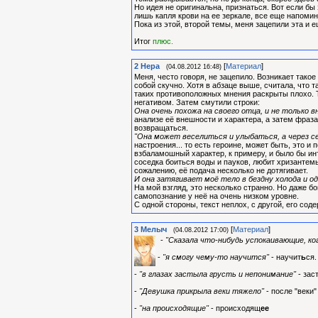
Но идея не оригинальна, признаться. Вот если бы 
лишь капля крови на ее зеркале, все еще напомин
Пока из этой, второй темы, меня зацепили эта и ещ
Итог
плюс.
2
Нера
[
Материал
]
(04.08.2012 16:48)
Меня, често говоря, не зацепило. Возникает такое
собой скучно. Хотя в абзаце выше, считала, что 
таких противоположных мнения раскрыты плохо. Т
негативом. Затем смутили строки:
Она очень похожа на своего отца, и не только 
анализе её внешности и характера, а затем фраза 
возвращаться.
"Она может веселиться и улыбаться, а через се
настроения... то есть героине, может быть, это и
взбаламошный характер, к примеру, и было бы инте
соседка боиться воды и пауков, любит хризантемы 
сожалению, её подача несколько не дотягивает.
И она затягивает моё тело в бездну холода и 
На мой взгляд, это несколько странно. Но даже б
самопознание у неё на очень низком уровне.
С одной стороны, текст неплох, с другой, его со
3
Мелыч
[
Материал
]
(04.08.2012 17:00)
-
"Сказала что-нибудь успокаивающие, ко
-
"я смогу чему-то научится"
- научит
ь
ся.
-
"в глазах застыла грусть и непонимание"
- зас
-
"Девушка прикрыла веки тяжело"
- после "веки"
-
"на происходящие"
- происходящ
ее