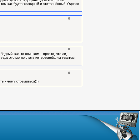
Другое дело, что девушка действительно
 этом как будто холодный и отстранённый. Однако
0
0
едный, как-то слишком... просто, что ли,
 ведь это могло стать интереснейшим текстом.
0
сть к чему стремиться)))