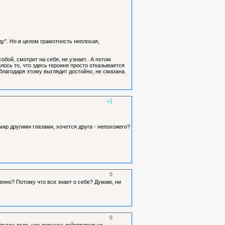
у". Но в целом грамотность неплохая,
бой, смотрит на себя, не узнает.. А потом
лось то, что здесь героиня просто отказывается
а благодаря этому выглядит достойно, не смазана.
+1
 мир другими глазами, хочется друга - непохожего?
0
енно? Потому что все знает о себе? Думаю, ни
0