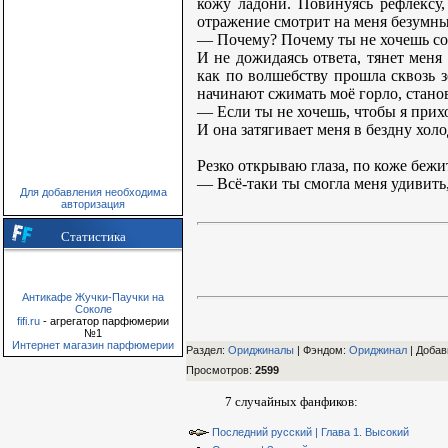
кожу ладони. Повинуясь рефлексу, 
отражение смотрит на меня безумны
— Почему? Почему ты не хочешь со
И не дожидаясь ответа, тянет меня
как по волшебству прошла сквозь з
начинают сжимать моё горло, стано
— Если ты не хочешь, чтобы я приход
И она затягивает меня в бездну хо
Резко открываю глаза, по коже беж
— Всё-таки ты смогла меня удивить,
Для добавления необходима
авторизация
Статистика
Антикафе Жучки-Паучки на
Соколе
fifi.ru
- агрегатор парфюмерии
№1
Интернет магазин парфюмерии
Раздел:
Ориджиналы
| Фэндом
:
Ориджинал
|
Добав
Просмотров
:
2599
7 случайных фанфиков:
Последний русский | Глава 1. Высокий