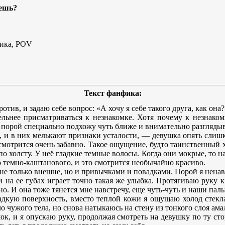
вешь?
тика, POV
Текст фанфика:
отив, и задаю себе вопрос: «А хочу я себе такого друга, как она?
льнее присматриваться к незнакомке. Хотя почему к незнако
 порой специально подхожу чуть ближе и внимательно разглядыв
а, и в них мелькают признаки усталости, — девушка опять слишк
смотрится очень забавно. Такое ощущение, будто таинственны
о холсту. У неё гладкие темные волосы. Когда они мокрые, то н
о темно-каштанового, и это смотрится необычайно красиво.
и не только внешне, но и привычками и повадками. Порой я нена
 на ее губах играет точно такая же улыбка. Протягиваю руку к
но. И она тоже тянется мне навстречу, еще чуть-чуть и наши па
кую поверхность, вместо теплой кожи я ощущаю холод стекла.
ло чужого тела, но снова натыкаюсь на стену из тонкого слоя ам
к, и я опускаю руку, продолжая смотреть на девушку по ту ст