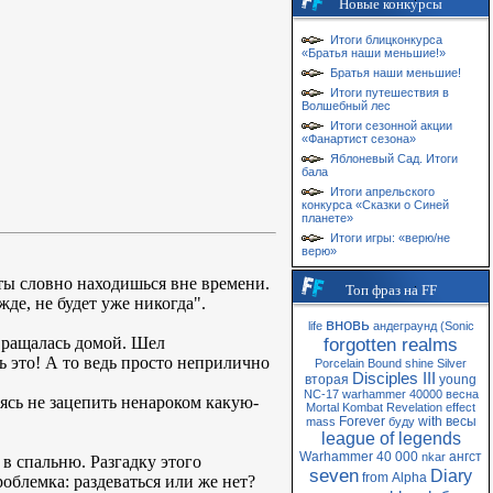
Новые конкурсы
Итоги блицконкурса
«Братья наши меньшие!»
Братья наши меньшие!
Итоги путешествия в
Волшебный лес
Итоги сезонной акции
«Фанартист сезона»
Яблоневый Сад. Итоги
бала
Итоги апрельского
конкурса «Сказки о Синей
планете»
Итоги игры: «верю/не
верю»
 ты словно находишься вне времени.
Топ фраз на FF
де, не будет уже никогда".
вновь
life
андеграунд
(Sonic
вращалась домой. Шел
forgotten realms
ь это! А то ведь просто неприлично
Porcelain
Bound
shine
Silver
Disciples III
вторая
young
NC-17
warhammer 40000
весна
ясь не зацепить ненароком какую-
Mortal Kombat
Revelation
effect
Forever
with
весы
mass
буду
league of legends
Warhammer 40 000
ангст
nkar
 в спальню. Разгадку этого
seven
Diary
from
Alpha
облемка: раздеваться или же нет?