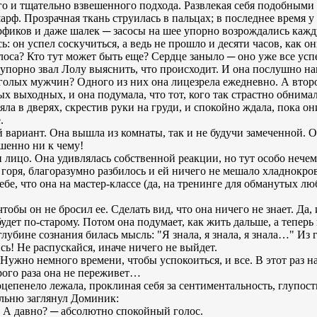
го и тщательно взвешенного подхода. Развлекая себя подобными
ф. Прозрачная ткань струилась в пальцах; в последнее время у
фиков и даже шалек ─ засосы на шее упорно возрождались каж
: он успел соскучиться, а ведь не прошло и десяти часов, как он
оса? Кто тут может быть еще? Сердце заныло ─ оно уже все успе
упорно звал Лолу выяснить, что происходит. И она послушно н
а голых мужчин? Одного из них она лицезрела ежедневно. А втор
х выходных, и она подумала, что тот, кого так страстно обнима
яла в дверях, скрестив руки на груди, и спокойно ждала, пока он
.
й вариант. Она вышла из комнаты, так и не будучи замеченной. О
шенно ни к чему!
и лицо. Она удивлялась собственной реакции, но тут особо нечем
 горя, благоразумно разбилось и ей ничего не мешало хладнокро
ебе, что она на мастер-классе (да, на тренинге для обманутых л
чтобы он не бросил ее. Сделать вид, что она ничего не знает. Да,
удет по-старому. Потом она подумает, как жить дальше, а теперь
 глубине сознания билась мысль: "Я знала, я знала, я знала…" Из
ись! Не распускайся, иначе ничего не выйдет.
Нужно немного времени, чтобы успокоиться, и все. В этот раз н
рого раза она не переживет…
цепенело лежала, проклиная себя за сентиментальность, глупость
альню заглянул Доминик:
 А давно? ─ абсолютно спокойный голос.