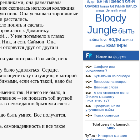
ангел
bleach
блич
 репликами, она разматывала
будет
Obvious
безумие
naruto
битва
 нее скопилась неплохая коллекция
wings
Beneath
wind
дую ночь. Она услышала торопливые
Bloody
и расстались.
ло понять и сделать
Jungle
быть
аправилась к Доминику.
ой… У нее потемнело в глазах.
воды
война
love
алисы
л Ник, и есть Саймон. Она
вампиры
алиса
и оторвутся друг от друга и
Новое на форуме
на уже потеряла Сольвейг, ни к
Фанфики или
у было удивляться. Сердце,
ориджиналы?
вно оценить ту ситуацию, в которой
Бутылочка на поцелуи
юбимыми, если есть такой, надо бы
Вопросом на вопрос
Длинные слова
 именно так. Ничего не было, а
А как относятся ваши
близкие к вашему
 главное ─ не показать той жуткой
писательству?
 глаз неожиданно брызнули слезы.
Предложения по
улучшению сайта
адо быть умнее. Все получится,
Поиск соавтора
Total users (no banned):
, самонадеянность и все такое
5005
Ry7.ru -
Интернет магазин
парфюмерии