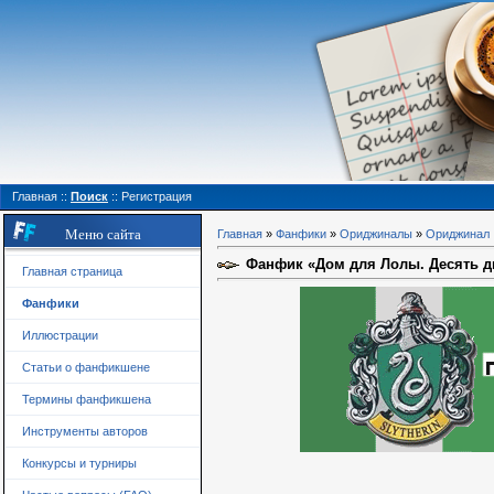
Главная
::
Поиск
::
Регистрация
Меню сайта
Главная
»
Фанфики
»
Ориджиналы
»
Ориджинал
Фанфик «Дом для Лолы. Десять дне
Главная страница
Фанфики
Иллюстрации
Статьи о фанфикшене
Термины фанфикшена
Инструменты авторов
Конкурсы и турниры