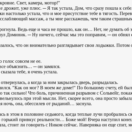
кровие. Свет, камера, мотор!"
не дрожит, уже плюс. ─ Я так устала, Дом, что сразу пошла к себ
настолько устала, что и мое присутствие тебе в тягость. Перев
асслабляющий массаж, а ты мне расскажешь, чем таким страшным 
огнула. Ведь еще и часа не прошло, как он… Нет, не думать об 
л Доминик. ─ Ну ничего, сейчас мы это поправим, ─ он обнял е
казалось, что он внимательно разглядывает свои лодыжки. Потом
о голос совсем не ее.
 все объяснить… ─ он замялся.
казала тебе, я очень устала.
твернулась, а когда за ним закрылась дверь, разрыдалась.
лился. "Как он мог? В моем же доме!" По большому счету, ей было
го так сильно! Что боль, причиненная разрывом с Сольвейг, пок
вельнулось при этой мысли. Нет, скорее всего, она просто забыл
я ночь, она, обессилев от рыданий… заснула.
ь в этом в половине седьмого, когда теплые лучи пробрались ск
о горький привкус реальности… Боже мой! Вчера наступил конец
ла, стоит ли говорить с Ником сейчас. Наверняка он еще спит, м