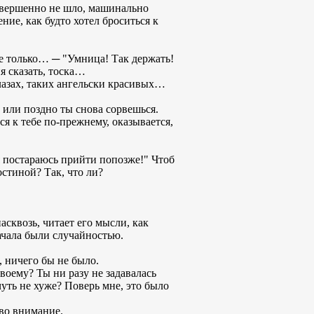
совершенно не шло, машинально
ение, как будто хотел броситься к
е только… ─ "Умница! Так держать!
ия сказать, тоска…
глазах, таких ангельски красивых…
о или поздно ты снова сорвешься.
я к тебе по-прежнему, оказывается,
 я постараюсь прийти попозже!" Чтоб
остиной? Так, что ли?
асквозь, читает его мысли, как
ачала были случайностью.
, ничего бы не было.
твоему? Ты ни разу не задавалась
чуть не хуже? Поверь мне, это было
 во внимание.