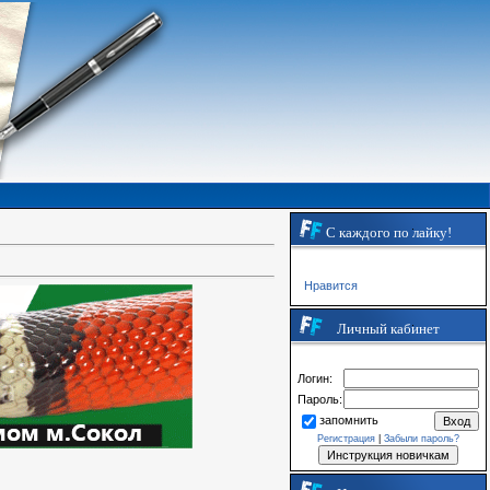
С каждого по лайку!
Нравится
Личный кабинет
Логин:
Пароль:
запомнить
Регистрация
|
Забыли пароль?