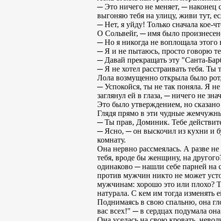
─ Это ничего не меняет, ─ наконец 
выгоняю тебя на улицу, живи тут, ес
─ Нет, я уйду! Только сначала кое-ч
О Сольвейг, ─ имя было произнесен
─ Но я никогда не воплощала этого 
─ Я и не пытаюсь, просто говорю те
─ Давай прекращать эту "Санта-Барб
─ Я не хотел расстраивать тебя. Ты 
Лола возмущенно открыла было рот,
─ Успокойся, ты не так поняла. Я не
заглянул ей в глаза, ─ ничего не знач
Это было утверждением, но сказано
Глядя прямо в эти чудные жемчужные
─ Ты прав, Доминик. Тебе действите
─ Ясно, ─ он выскочил из кухни и бу
комнату.
Она нервно рассмеялась. А разве н
тебя, вроде бы женщину, на другог
одинаково ─ нашли себе парней на 
против мужчин никто не может устоя
мужчинам: хорошо это или плохо? Т
натурала. С кем им тогда изменять е
Поднимаясь в свою спальню, она гло
вас всех!" ─ в сердцах подумала он
Она уселась на свою кровать, невол