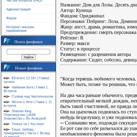
Частые вопросы (FAQ)
Название: Дом для Лолы. Десять дн
Администрация
Автор: Куница
Фандом: Ориджинал
Форум
Персонажи/ Пейринг: Лола, Домин
Жанр: ангст, драма, романтика, юмо
Интернет магазин
парфюмерии
Предупреждение: смерть персонажа
Рейтинг: R
Поиск фанфиков
Размер: макси
Статус: в процессе
Размещение: с разрешения автора
Содержание: Сидит, собссно, девиц
Новые фанфики
"Когда теряешь любимого человека, 
Ей всего 13 18+ | Глава1
начало
Может быть, позже ты решишь, что в
Наёмник Бога | Глава 1.
Встреча
На два часа раньше обычного, пред
Солнце над Чертополохом
отвратительный мелкий дождик, непр
Мечты о лете | Глава 1. О
быть такой счастливой, не правда ли
встрече
Она на цыпочках поднялась по ступе
Shaman King.
Перезагрузка | Ukfdf
нибудь безделушку, и уже поднимал
Знакомство с Йо Асакурой
─ Солнышко мое, подожди секундочк
Только ты | You must
Ее рот сам по себе разъехался до у
Тише, любовь,
необъяснимого феномена было решен
помедленнее | Часть I. Вслед
за мечтой