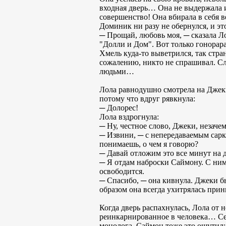
входная дверь… Она не выдержала и
совершенство! Она вбирала в себя в
Доминик ни разу не обернулся, и это
─ Прощай, любовь моя, ─ сказала Ло
"Долли и Дом". Вот только гонорара
Хмель куда-то выветрился, так стран
сожалению, никто не спрашивал. Сл
людьми…
Лола равнодушно смотрела на Джеки,
потому что вдруг рявкнула:
─ Долорес!
Лола вздрогнула:
─ Ну, честное слово, Джеки, незачем
─ Извини, ─ с непередаваемым сарк
понимаешь, о чем я говорю?
─ Давай отложим это все минут на д
─ Я отдам наброски Саймону. С ним и
освободится.
─ Спасибо, ─ она кивнула. Джеки 
образом она всегда ухитрялась при
Когда дверь распахнулась, Лола от
реинкарнированное в человека… Сег
монолога, Саймон тоже это ощутил: