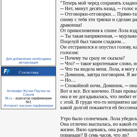
"Теперь мой черед сохранять хладно
─ Нет, минут десять назад, ─ голос 
─ Отговорки-отговорки… Прямо-таки 
сниму с тебя эти тряпки и сделаю р
драконша!
От прикосновения к спине Лола вздр
─ Ты такая напряженная, ─ мурлыкну
Поцелуй был таким сладким…
Он отстранился и опустил голову, 
голосом:
─ Почему ты сразу не сказала?
Для добавления необходима
авторизация
─ Что? ─ такое коротенькое слово, н
─ Что ты видела меня. Лола, я могу
Статистика
─ Доминик, завтра поговорим. Я же с
─ Но…
─ Спокойной ночи, Доминик, ─ она о
Вот и все. Все кончено. План прова
Антикафе Жучки-Паучки на
Соколе
она и не догадывалась, что любит е
fifi.ru
- агрегатор парфюмерии
с этой. В груди что-то неприятно ше
№1
Интернет магазин парфюмерии
какой долгой покажется ей бессонна
Утро было солнечным. Лола убедилас
Она отлично выспалась, но какой-т
жизни. Вяло одеваясь, она размышля
пораньше? В семь часов, что ли?