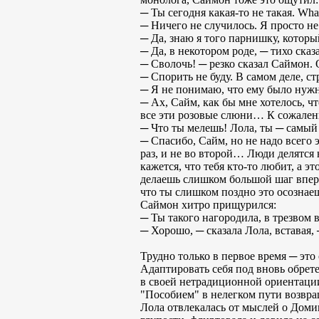
─ Ты сегодня какая-то не такая. What
─ Ничего не случилось. Я просто не
─ Да, знаю я того парнишку, которы
─ Да, в некотором роде, ─ тихо сказ
─ Сволочь! ─ резко сказал Саймон. 
─ Спорить не буду. В самом деле, ст
─ Я не понимаю, что ему было нужно
─ Ах, Сайм, как бы мне хотелось, 
все эти розовые слюни… К сожалени
─ Что ты мелешь! Лола, ты ─ самый
─ Спасибо, Сайм, но не надо всего э
раз, и не во второй… Люди делятся н
кажется, что тебя кто-то любит, а 
делаешь слишком большой шаг вперед
что ты слишком поздно это осознае
Саймон хитро прищурился:
─ Ты такого нагородила, в трезвом 
─ Хорошо, ─ сказала Лола, вставая, 
Трудно только в первое время ─ это
Адаптировать себя под вновь обрет
в своей нетрадиционной ориентации,
"Пособием" в нелегком пути возвр
Лола отвлекалась от мыслей о Доми