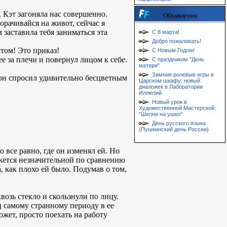
е. Кэт загоняла нас совершенно.
Объявления
орачивайся на живот, сейчас я
заставила тебя заниматься эта
С 8 марта!
Добро пожаловать!
этом! Это приказ!
С Новым Годом!
е за плечи и повернул лицом к себе.
С праздником "День
матери"
Зимние ролевые игры в
 он спросил удивительно бесцветным
Царском шкафу: новый
диаложек в Лаборатории
Иллюзий
Новый урок в
Художественной Мастерской:
"Шепни на ушко"
День русского языка
(Пушкинский день России)
 все равно, где он изменял ей. Но
ажется незначительной по сравнению
а, как плохо ей было. Подумав о том,
возь стекло и скользнули по лицу.
 самому странному периоду в ее
ожет, просто поехать на работу