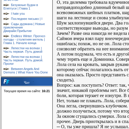
О, эта дилемма требовала вдумчиво
Безумные будни в
неправдоподобно длинный белый шар
Египтусе | Глава 1
всевозможных шейных платков, шар
I hate you
шаги на лестнице и снова улыбнулась
Последнее письмо | I
Шум захлопнувшейся двери. Два гол
Сады дурмана | Новые
соответствующие выводы, но разум 
приключения
Джирайи:Прибытие
Зачем? Разве она никогда не видел
Endless Winter. Прогноз
Саймон вчера взял пару внеочередны
погоды - столетняя метель |
ошиблась; похож, но не он. Лола сто
Глава 1. Начало конца
соизволят обратить на нее внимание
Лепестки на волнах |
Часть первая. Путь домой
А потом подумала, что есть и друго
Лепестки на волнах |
чему терять еще и Доминика. Совер
Часть первая. Путь домой.
Лола села на кровать, закрыв рукам
Пролог
которому сейчас полагалось выть от
Between Angels And
Demons | What Have You Done
она оказалась. Просто представить с
сходить).
Чат
Вопрос: как поступить? Ответ: так, 
значит, никакой проблемы нет. Все б
Текущее время на сайте:
16:21
боли, которая терзает ее изнутри. В
Нет, только не плакать. Лола, собер
Она легла, свернувшись клубочком. 
должно получиться, потому что вто
За окном сгущались сумерки. Лола о
прочее. Дверь приоткрылась и в сп
─ О, ты уже пришла? Я не услышал.