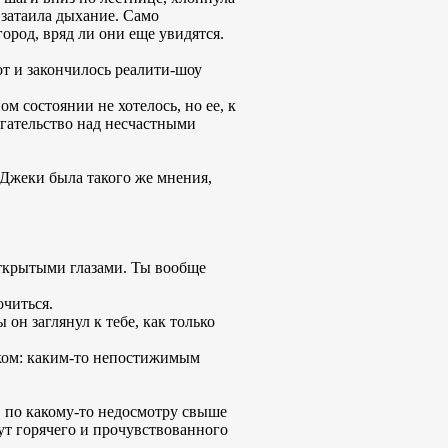
 затаила дыхание. Само
ород, вряд ли они еще увидятся.
от и закончилось реалити-шоу
ом состоянии не хотелось, но ее, к
угательство над несчастными
 Джеки была такого же мнения,
открытыми глазами. Ты вообще
очиться.
 он заглянул к тебе, как только
ком: каким-то непостижимым
, по какому-то недосмотру свыше
ут горячего и прочувствованного