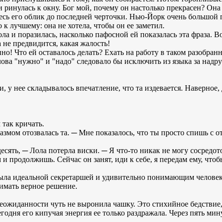
 ринулась к окну. Бог мой, почему он настолько прекрасен? Она
есь его облик до последней черточки. Нью-Йорк очень большой г
 к лучшему: она не хотела, чтобы он ее заметил.
ла и поразилась, насколько пафосной ей показалась эта фраза. В
 не предвидится, какая жалость!
но! Что ей оставалось делать? Ехать на работу в таком разобранн
ова "нужно" и "надо" следовало бы исключить из языка за надр
 у нее складывалось впечатление, что та издевается. Наверное,
 так кричать.
азмом отозвалась та. ─ Мне показалось, что ты просто спишь с 
есять, ─ Лола потерла виски. ─ Я что-то никак не могу сосредот
 продолжишь. Сейчас он занят, иди к себе, я передам ему, чтобы
была идеальной секретаршей и удивительно понимающим челове
нимать верное решение.
 неожиданности чуть не выронила чашку. Это стихийное бедствие
одня его кипучая энергия ее только раздражала. Через пять мин