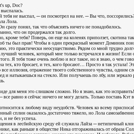
's up, Doc?
 выспалась.
й тебя не выспал, ─ он посмотрел на нее. ─ Вы что, поссорились
ала Лола.
Он сразу понял, так что объяснять ничего не понадобилось.
ранно, что он продержался так долго.
, кроме тебя? Поверь, он еще на коленях приползет, скотина так
чтоб ты был прав! Чтобы в один прекрасный момент Доминик поня
ю, это практически неосуществимо. Рядом со мной трудно долго
 лучший человек, который мне только встречался в жизни! Есл
того. Я тебя тоже очень люблю и все такое, но я знаю, о чем гов
а тех, кто бросает, и тех, кого бросают… Просто я так устала! Э
это все иллюзия, отражение твоего собственного чувства, одним 
 и натыкаешься на стекло. Или получаешь по лбу, или зеркало р
шь.
виде для меня это слишком сложно. Но я знаю, как это исправить
─ все равно я сейчас ничего не могу делать. Только поставь Кэт в
 относится к любому виду неудобств. Человек ко всему приспосаб
енный сплин оказалось достаточно тяжело, но Лола самозабвенн
 и не без успеха.
ащения в лесбийскую среду ей служила Лайза ─ нетипичный кло
нике, как раньше в обществе Ника отгораживалась от образа Сол