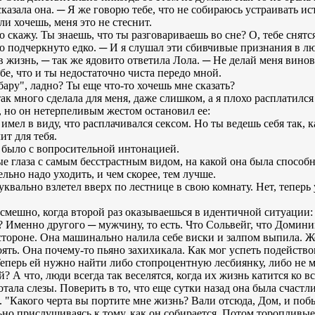
сказала она. ─ Я же говорю тебе, что не собираюсь устраивать ис
ли хочешь, меня это не стеснит.
то скажу. Ты знаешь, что ты разговариваешь во сне? О, тебе сня
о подчеркнуто едко. ─ И я слушал эти сбивчивые признания в л
в жизнь, ─ так же ядовито ответила Лола. ─ Не делай меня вино
бе, что и ты недостаточно чиста передо мной.
ару", ладно? Ты еще что-то хочешь мне сказать?
так много сделала для меня, даже слишком, а я плохо расплатился
 но он нетерпеливым жестом остановил ее:
 имел в виду, что расплачивался сексом. Но ты ведешь себя так, к
ит для тебя.
 было с вопросительной интонацией.
 глаза с самым бесстрастным видом, на какой она была способна
льно надо уходить, и чем скорее, тем лучше.
квально взлетел вверх по лестнице в свою комнату. Нет, теперь 
е смешно, когда второй раз оказываешься в идентичной ситуации
о? Именно другого ─ мужчину, то есть. Что Сольвейг, что Домин
стороне. Она машинально налила себе виски и залпом выпила. 
ть. Она почему-то пьяно захихикала. Как мог успеть подействов
еперь ей нужно найти либо стопроцентную лесбиянку, либо не 
й? А что, люди всегда так веселятся, когда их жизнь катится ко в
тала слезы. Поверить в то, что еще сутки назад она была счас
а. "Какого черта вы портите мне жизнь? Вали отсюда, Дом, и поб
ьно прислушиваясь к тому, как он собирается. Потом торопливые