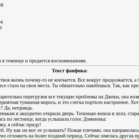
ей
ик
р
а в темнице и предается воспоминаниям.
Текст фанфика:
твоя жизнь почему-то не кончается. Все вокруг продолжается, а
се стало на свои места. Ты обязательно ошибешься. Так, как преж
варительно перегрузив все текущие проблемы на Джеки, она воз
иятная туманная морось, и это слегка портило настроение. Хот
? Да, неправда.
нькам и аккуратно открыла дверь. Тихонько вошла в холл, стара
ась по лестнице, когда услышала голос Доминика:
у, я сейчас приду!
шей. Ну как он мог ее услышать? Пожав плечами, она направилась
о отложить на более поздний период. Сейчас имелась другая пр