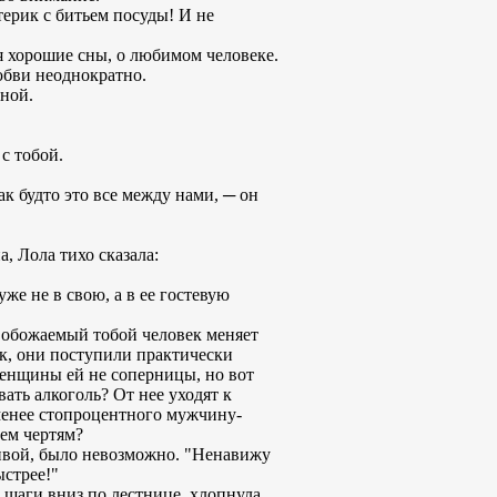
терик с битьем посуды! И не
тся хорошие сны, о любимом человеке.
юбви неоднократно.
вной.
 с тобой.
ак будто это все между нами, ─ он
, Лола тихо сказала:
уже не в свою, а в ее гостевую
: обожаемый тобой человек меняет
ик, они поступили практически
Женщины ей не соперницы, но вот
ать алкоголь? От нее уходят к
менее стопроцентного мужчину-
сем чертям?
тливой, было невозможно. "Ненавижу
ыстрее!"
 шаги вниз по лестнице, хлопнула