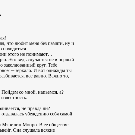
?
ая!
л, что любит меня без памяти, ну и
 находиться.
и они этого не понимают…
орю. Это ведь случается не в первый
то заколдованный круг. Тебе
словом ─ зеркало. И вот однажды ты
азбивается, все равно. Важно то,
! Пойдем со мной, напьемся, а?
 известность.
ливается, не правда ли?
о отдавалась убеждению себя самой
н Мэрилин Монро. В ее обществе
ьвейг. Она слушала всякие