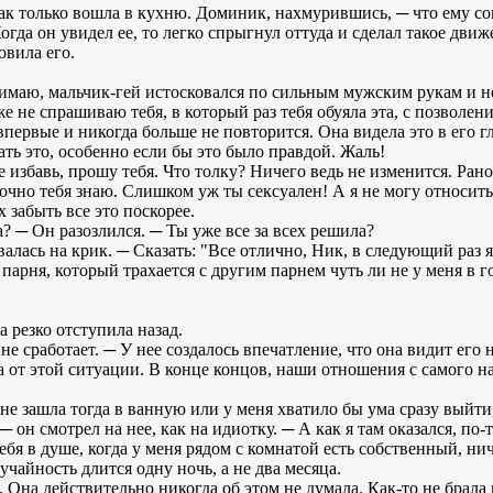
 как только вошла в кухню. Доминик, нахмурившись, ─ что ему 
огда он увидел ее, то легко спрыгнул оттуда и сделал такое движ
овила его.
нимаю, мальчик-гей истосковался по сильным мужским рукам и н
же не спрашиваю тебя, в который раз тебя обуяла эта, с позволен
 впервые и никогда больше не повторится. Она видела это в его 
ь это, особенно если бы это было правдой. Жаль!
е избавь, прошу тебя. Что толку? Ничего ведь не изменится. Ран
очно тебя знаю. Слишком уж ты сексуален! А я не могу относитьс
х забыть все это поскорее.
а? ─ Он разозлился. ─ Ты уже все за всех решила?
валась на крик. ─ Сказать: "Все отлично, Ник, в следующий раз
парня, который трахается с другим парнем чуть ли не у меня в г
 резко отступила назад.
е сработает. ─ У нее создалось впечатление, что она видит его н
а от этой ситуации. В конце концов, наши отношения с самого н
 не зашла тогда в ванную или у меня хватило бы ума сразу выйти
 он смотрел на нее, как на идиотку. ─ А как я там оказался, по-
ебя в душе, когда у меня рядом с комнатой есть собственный, ни
учайность длится одну ночь, а не два месяца.
 Она действительно никогда об этом не думала. Как-то не брала