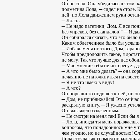
Он не спал. Она убедилась в этом,
подметила Лола, ─ сидел на столе. К
ней, но Лола движением руки остан
─ Лола…
─ Не надо патетики, Дом. Я все по
Без упреков, без скандалов!" ─ Я да
Он собирался сказать, что это было
Каким облегчением было бы услышат
─ Избавь меня от этого, Дом, заране
Чтобы предположить такое, я достат
не могу. Так что лучше для нас обои
─ Мое мнение тебя не интересует, д
─ А что мне было делать? ─ она сор
нечаянно не натолкнуться на своего 
─ Я не это имею в виду!
─ А что?
Он порывисто подошел к ней, но она
─ Дом, не приближайся! Это сейчас н
раскрытую книгу. ─ Я ужасно устал
Он выглядел озадаченным.
─ Не смотри на меня так! Если бы я
─ Лола, иногда ты меня поражаешь, ─
вопросом, что понадобилось мне у т
чем угодно, но не случайностью! Сл
Лола стояла как громом пораженная.