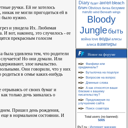
Diary
ангел
bleach
будет
тные ручки. Ей не хотелось
блич
Obvious
безумие
битва
а, никак не могли пригодиться ей в
naruto
wind
Beneath
wings
Bloody
й было нужно.
Jungle
 грез и увидела Их. Любимая
быть
 И вот, наконец, это случилось - ее
дятся прекрасным голосом
воды
война
love
алисы
вампиры
алиса
на была удивлена тем, что родители
Новое на форуме
 случается! Но они думали. Или
адерживают, злое начальство.
Фанфики или
ориджиналы?
овольными. Они говорили, что у них
Бутылочка на поцелуи
 родиться в семье каких-нибудь
Вопросом на вопрос
Длинные слова
А как относятся ваши
е отрываясь от своих бумаг и
близкие к вашему
как только дочь заикалась о
писательству?
Предложения по
улучшению сайта
Поиск соавтора
 днем. Пришел день рождения,
л еще в нормальном состоянии. И
Total users (no banned):
5005
Ry7.ru -
Интернет магазин