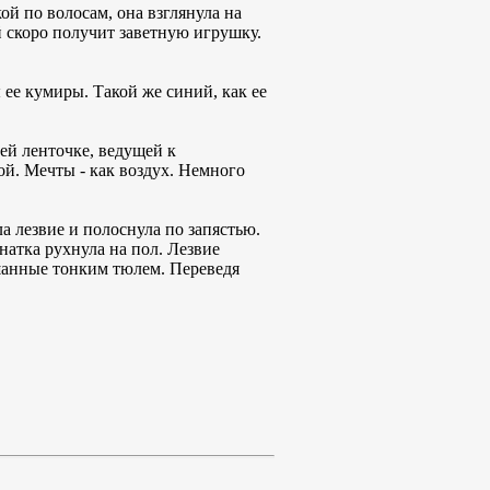
кой по волосам, она взглянула на
й скоро получит заветную игрушку.
ы ее кумиры. Такой же синий, как ее
ней ленточке, ведущей к
ой. Мечты - как воздух. Немного
а лезвие и полоснула по запястью.
анатка рухнула на пол. Лезвие
ешанные тонким тюлем. Переведя