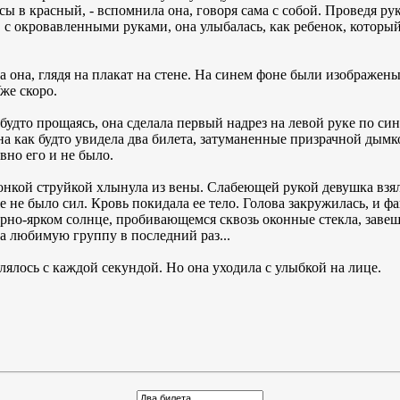
осы в красный, - вспомнила она, говоря сама с собой. Проведя ру
я, с окровавленными руками, она улыбалась, как ребенок, которы
тала она, глядя на плакат на стене. На синем фоне были изображен
же скоро.
 будто прощаясь, она сделала первый надрез на левой руке по си
на как будто увидела два билета, затуманенные призрачной дымк
вно его и не было.
онкой струйкой хлынула из вены. Слабеющей рукой девушка взял
е не было сил. Кровь покидала ее тело. Голова закружилась, и ф
орно-ярком солнце, пробивающемся сквозь оконные стекла, зав
на любимую группу в последний раз...
длялось с каждой секундой. Но она уходила с улыбкой на лице.