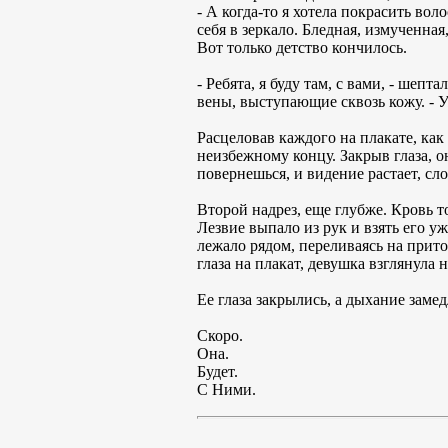
- А когда-то я хотела покрасить вол
себя в зеркало. Бледная, измученна
Вот только детство кончилось.
- Ребята, я буду там, с вами, - шеп
вены, выступающие сквозь кожу. - У
Расцеловав каждого на плакате, как
неизбежному концу. Закрыв глаза, о
повернешься, и видение растает, сло
Второй надрез, еще глубже. Кровь т
Лезвие выпало из рук и взять его уж
лежало рядом, переливаясь на прит
глаза на плакат, девушка взглянула 
Ее глаза закрылись, а дыхание заме
Скоро.
Она.
Будет.
С Ними.