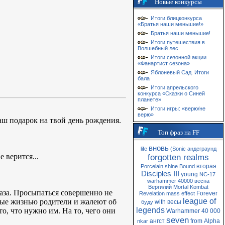
Новые конкурсы
Итоги блицконкурса
«Братья наши меньшие!»
Братья наши меньшие!
Итоги путешествия в
Волшебный лес
Итоги сезонной акции
«Фанартист сезона»
Яблоневый Сад. Итоги
бала
Итоги апрельского
конкурса «Сказки о Синей
планете»
Итоги игры: «верю/не
верю»
наш подарок на твой день рождения.
Топ фраз на FF
вновь
life
(Sonic
андеграунд
 верится...
forgotten realms
вторая
Porcelain
shine
Bound
Disciples III
young
NC-17
warhammer 40000
весна
Вергилий
Mortal Kombat
лаза. Просыпаться совершенно не
Forever
Revelation
mass
effect
league of
нные жизнью родители и жалеют об
with
весы
буду
legends
о, что нужно им. На то, чего они
Warhammer 40 000
seven
ангст
from
Alpha
nkar