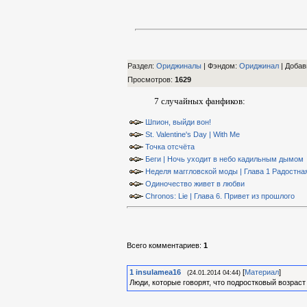
Раздел:
Ориджиналы
| Фэндом
:
Ориджинал
|
Добав
Просмотров
:
1629
7 случайных фанфиков:
Шпион, выйди вон!
St. Valentine's Day | With Me
Точка отсчёта
Беги | Ночь уходит в небо кадильным дымом
Неделя маггловской моды | Глава 1 Радостна
Одиночество живет в любви
Chronos: Lie | Глава 6. Привет из прошлого
Всего комментариев
:
1
1
insulamea16
[
Материал
]
(24.01.2014 04:44)
Люди, которые говорят, что подростковый возрас