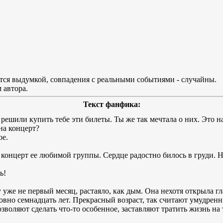
тся выдумкой, совпадения с реальными событиями - случайны.
 автора.
Текст фанфика:
 решили купить тебе эти билеты. Ты же так мечтала о них. Это 
на концерт?
ое.
концерт ее любимой группы. Сердце радостно билось в груди. Не
ь!
уже не первый месяц, растаяло, как дым. Она нехотя открыла г
ровно семнадцать лет. Прекрасный возраст, так считают умудре
воляют сделать что-то особенное, заставляют тратить жизнь на т