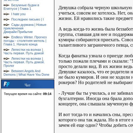
Безумные будни в
Девушка собрала черную школьную с
Египтусе | Глава 1
учиться, совсем не хотелось. Нет, о
I hate you
жизни. Ей нравились такие предмет
Последнее письмо | I
Сады дурмана | Новые
А ведь когда-то жизнь была беззабо
приключения
Джирайи:Прибытие
группа, ставшая для нее и поддержко
Endless Winter. Прогноз
кумиры собираются приехать. Совс
погоды - столетняя метель |
талантливого заграничного певца, 
Глава 1. Начало конца
Лепестки на волнах |
Часть первая. Путь домой
Когда фанатка узнала о приезде люб
Лепестки на волнах |
только пожали плечами и сказали: "
Часть первая. Путь домой.
просто делали вид. В их жизни ведь
Пролог
Девушке казалось, что ее родители 
Between Angels And
Demons | What Have You Done
не было кумиров. И они не ходили 
рокеров? Но родителей не выбирают.
Чат
- Лучше бы ты училась, а не забивал
Текущее время на сайте:
09:14
бухгалтерии. Иногда она брала допо
концерте, она слышала заученную фр
И вот тогда-то и начались сны, пр
которого она так ждала. Но в итоге
зачем ей еще один? Чтобы добить с