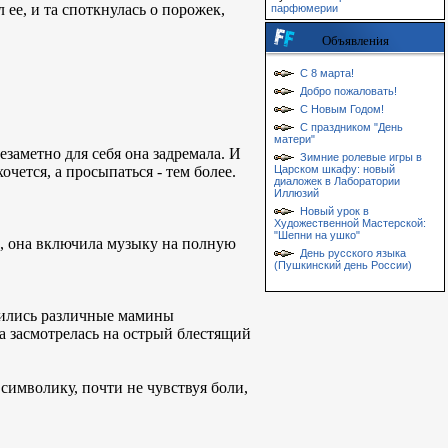
 ее, и та споткнулась о порожек,
парфюмерии
Объявления
С 8 марта!
Добро пожаловать!
С Новым Годом!
С праздником "День
матери"
заметно для себя она задремала. И
Зимние ролевые игры в
очется, а просыпаться - тем более.
Царском шкафу: новый
диаложек в Лаборатории
Иллюзий
Новый урок в
Художественной Мастерской:
"Шепни на ушко"
й, она включила музыку на полную
День русского языка
(Пушкинский день России)
нились различные мамины
а засмотрелась на острый блестящий
 символику, почти не чувствуя боли,