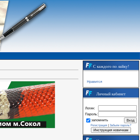
С каждого по лайку!
Нравится
Личный кабинет
Логин:
Пароль:
запомнить
Регистрация
|
Забыли пароль?