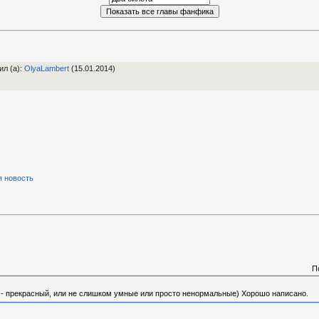
ил (а)
:
OlyaLambert
(15.01.2014)
я новость
П
т - прекрасный, или не слишком умные или просто ненормальные) Хорошо написано.