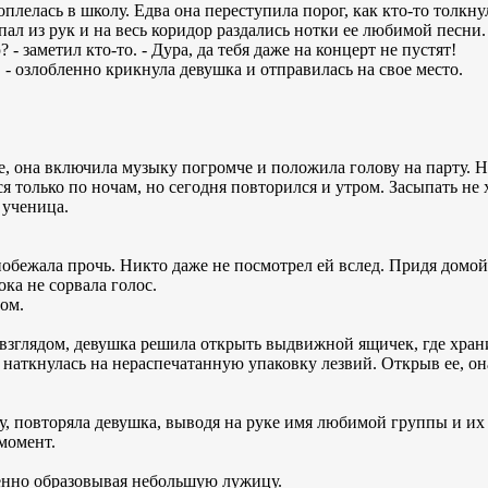
лелась в школу. Едва она переступила порог, как кто-то толкнул
пал из рук и на весь коридор раздались нотки ее любимой песни.
 - заметил кто-то. - Дура, да тебя даже на концерт не пустят!
! - озлобленно крикнула девушка и отправилась на свое место.
 она включила музыку погромче и положила голову на парту. Не
я только по ночам, но сегодня повторился и утром. Засыпать не х
 ученица.
побежала прочь. Никто даже не посмотрел ей вслед. Придя домо
ока не сорвала голос.
ом.
 взглядом, девушка решила открыть выдвижной ящичек, где хра
 наткнулась на нераспечатанную упаковку лезвий. Открыв ее, он
тру, повторяла девушка, выводя на руке имя любимой группы и их
момент.
пенно образовывая небольшую лужицу.