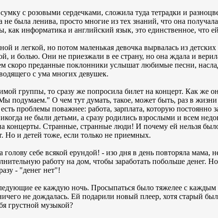
умку с розовыми сердечками, сложила туда тетрадки и разноцве
на не была ленива, просто многие из тех знаний, что она получал
ы, как информатика и английский язык, это единственное, что е
тной и легкой, но потом маленькая девочка вырвалась из детских
й, и болью. Они не приезжали в ее страну, но она ждала и верила.
ем скоро преданные поклонники услышат любимые песни, насла
сводящего с ума многих девушек.
имой группы, то сразу же попросила билет на концерт. Как же о
Мы подумаем." О чем тут думать, такое, может быть, раз в жизни
 есть проблемы поважнее: работа, зарплата, которую постоянно з
никогда не были детьми, а сразу родились взрослыми и всем нед
на концерты. Странные, странные люди! И почему ей нельзя было
 Но и детей тоже, если только не приемных.
а голову себе всякой ерундой! - изо дня в день повторяла мама, н
лнительную работу на дом, чтобы заработать побольше денег. Но 
азу - "денег нет"!
еследующие ее каждую ночь. Просыпаться было тяжелее с каждым
 ничего не дождалась. Ей подарили новый плеер, хотя старый бы
ебя грустной музыкой?