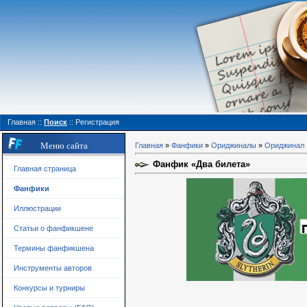
Главная
::
Поиск
::
Регистрация
Меню сайта
Главная
»
Фанфики
»
Ориджиналы
»
Ориджинал
Фанфик «Два билета»
Главная страница
Фанфики
Иллюстрации
Статьи о фанфикшене
Термины фанфикшена
Инструменты авторов
Конкурсы и турниры