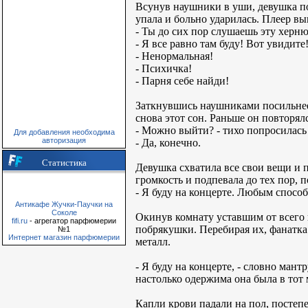
Всунув наушники в уши, девушка поп
упала и больно ударилась. Плеер вы
- Ты до сих пор слушаешь эту херню?
- Я все равно там буду! Вот увидите
- Ненормальная!
- Психичка!
- Парня себе найди!
Заткнувшись наушниками посильнее,
снова этот сон. Раньше он повторялс
- Можно выйти? - тихо попросилась
Для добавления необходима
авторизация
- Да, конечно.
Статистика
Девушка схватила все свои вещи и 
громкость и подпевала до тех пор, п
- Я буду на концерте. Любым способ
Антикафе Жучки-Паучки на
Соколе
Окинув комнату уставшим от всего
fifi.ru
- агрегатор парфюмерии
побрякушки. Перебирая их, фанатка
№1
Интернет магазин парфюмерии
металл.
- Я буду на концерте, - словно ман
настолько одержима она была в тот 
Капли крови падали на пол, посте