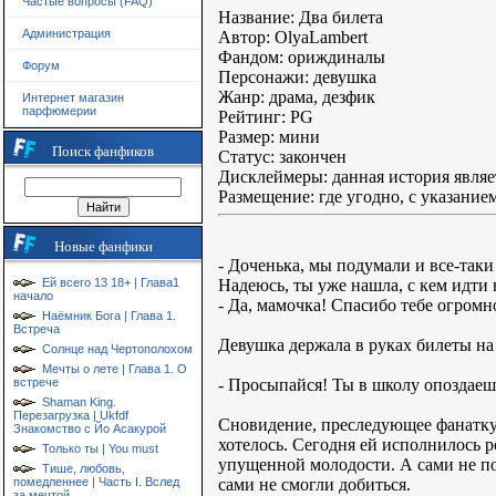
Частые вопросы (FAQ)
Название: Два билета
Администрация
Автор: OlyaLambert
Фандом: ориждиналы
Форум
Персонажи: девушка
Жанр: драма, дезфик
Интернет магазин
парфюмерии
Рейтинг: PG
Размер: мини
Поиск фанфиков
Статус: закончен
Дисклеймеры: данная история являе
Размещение: где угодно, с указанием
Новые фанфики
- Доченька, мы подумали и все-таки
Надеюсь, ты уже нашла, с кем идти 
Ей всего 13 18+ | Глава1
начало
- Да, мамочка! Спасибо тебе огромн
Наёмник Бога | Глава 1.
Встреча
Девушка держала в руках билеты на 
Солнце над Чертополохом
Мечты о лете | Глава 1. О
- Просыпайся! Ты в школу опоздаеш
встрече
Shaman King.
Перезагрузка | Ukfdf
Сновидение, преследующее фанатку 
Знакомство с Йо Асакурой
хотелось. Сегодня ей исполнилось 
Только ты | You must
упущенной молодости. А сами не поз
Тише, любовь,
сами не смогли добиться.
помедленнее | Часть I. Вслед
за мечтой