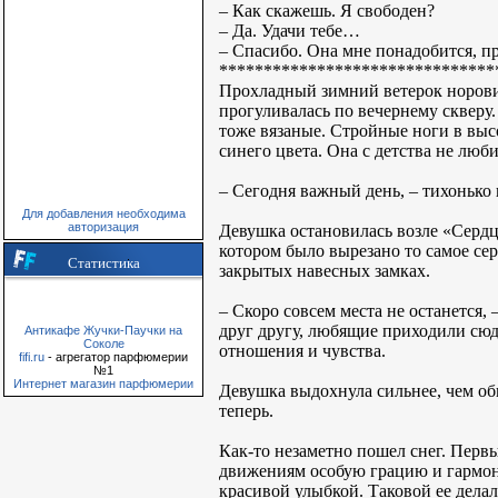
– Как скажешь. Я свободен?
– Да. Удачи тебе…
– Спасибо. Она мне понадобится, 
*******************************
Прохладный зимний ветерок норовил
прогуливалась по вечернему скверу.
тоже вязаные. Стройные ноги в вы
синего цвета. Она с детства не люб
– Сегодня важный день, – тихонько 
Для добавления необходима
авторизация
Девушка остановилась возле «Сердц
котором было вырезано то самое сер
Статистика
закрытых навесных замках.
– Скоро совсем места не останется,
друг другу, любящие приходили сюд
Антикафе Жучки-Паучки на
Соколе
отношения и чувства.
fifi.ru
- агрегатор парфюмерии
№1
Интернет магазин парфюмерии
Девушка выдохнула сильнее, чем обы
теперь.
Как-то незаметно пошел снег. Перв
движениям особую грацию и гармон
красивой улыбкой. Таковой ее дела