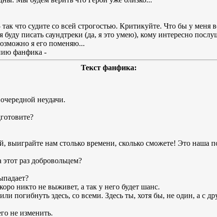
так что судите со всей строгостью. Критикуйте. Что бы у меня 
 буду писать саундтреки (да, я это умею), кому интересно послу
возможно я его поменяю...
нию фанфика -
Текст фанфика:
 очередной неудачи.
дготовите?
й, выиграйте нам столько времени, сколько сможете! Это наша п
а этот раз добровольцем?
выпадает?
скоро никто не выживет, а так у него будет шанс.
ли погибнуть здесь, со всеми. Здесь ты, хотя бы, не один, а с д
его не изменить.