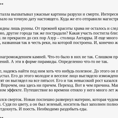
**
сталла выхватывал ужасные картины разрухи и смерти. Интересн
вало на точную дату настоящего. Куда же его отправили магист
видны лишь руины. От прежней красоты храма не осталось и след
но, другие города так же пострадали? Какая участь постигла бли
 ли прекрасен до сих пор Азур – столица Антарры. И еще мног
 названная так в честь реки, на которой построена. И, конечно ж
 нагромождением камней. Что-то было в них не так. Слишком п
ений. А эти в форме пирамиды. Определенно что-то не так.
 надеясь найти под ним хоть что нибудь полезное. До этого он 
 устал. Его до этого молодое и веселое лицо выглядело изможд
есят он выглядел на все пятьсот. Его и так невысокий рост казалс
. Впрочем, она здесь ни причем. Переход. Вот в чем причина. М
м эффекте. Путешествие во времени отняло у него много лет ж
ся сверток. Нован поспешно развернул материю, которая чудом н
 Судя по цвету, а он был зеленый, носитель был заполнен полно
тдохнуть. И поесть. Необходимо раздобыть еды.