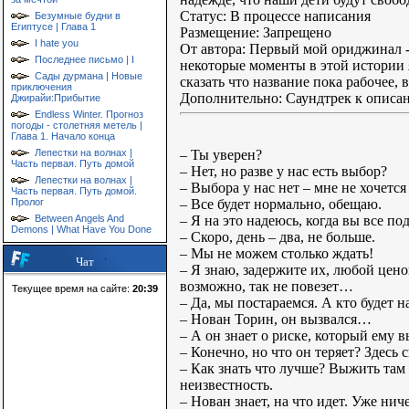
Статус: В процессе написания
Безумные будни в
Египтусе | Глава 1
Размещение: Запрещено
I hate you
От автора: Первый мой ориджинал - 
Последнее письмо | I
некоторые моменты в этой истории я
Сады дурмана | Новые
сказать что название пока рабочее, 
приключения
Дополнительно: Саундтрек к описа
Джирайи:Прибытие
Endless Winter. Прогноз
погоды - столетняя метель |
Глава 1. Начало конца
– Ты уверен?
Лепестки на волнах |
Часть первая. Путь домой
– Нет, но разве у нас есть выбор?
Лепестки на волнах |
– Выбора у нас нет – мне не хочется
Часть первая. Путь домой.
– Все будет нормально, обещаю.
Пролог
– Я на это надеюсь, когда вы все по
Between Angels And
Demons | What Have You Done
– Скоро, день – два, не больше.
– Мы не можем столько ждать!
Чат
– Я знаю, задержите их, любой цено
возможно, так не повезет…
Текущее время на сайте:
20:39
– Да, мы постараемся. А кто будет н
– Нован Торин, он вызвался…
– А он знает о риске, который ему 
– Конечно, но что он теряет? Здесь 
– Как знать что лучше? Выжить там и
неизвестность.
– Нован знает, на что идет. Уже нич