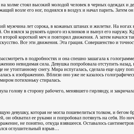
 на холме стоял высокий молодой человек в черных одеждах и д
жащий возле его ног, поднялся в воздух и начал парить. Затем о
ий мужчина лет сорока, в кожаных штанах и жилетке. На ногах
 Он взялся за рукоять одного из клинков и вынул его наружу. К
ал второй короткий меч и повторил движения. А затем начался т
скусство. Все эти движения. Эта грация. Совершенство и точност
ассмотреть в подробностях и она спешно зашагала к голограмме.
ражению невидимая сила. Девушка попробовала отступить назад, 
ще не утоптанному снегу. Мира испугалась, сделала еще одну по
алась к изображению. Вблизи оно уже не казалось голографичес
миром потихоньку стиралась.
ла голову в сторону рабочего, менявшего гирлянду, и закричала
ящую девушку, которая не могла пошевелиться толком, и бегом б
, он обхватил ее руками и попробовал потянуть на себя. Но нич
бражение, не понятно, откуда взявшееся. Оставалось сантиметров
здался оглушительный взрыв…