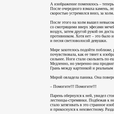
А изображение поменялось – теперь
После очередного взмаха камень, ле
скоростью устремился вниз, за холм.
После этого на холм вышел невысок
со смотрящими вверх эфесами мечей.
воздух, затем другой рукой он дост
противником. Хотя нет – это было и
и песня светловолосой девушки.
Мире захотелось подойти поближе, р
почувствовала, как ее тянет к изоб
сильнее. Ноги стали скользить по е
Медленно, но уверенно она продвиг
Грань между картинкой и реальным 
Мирой овладела паника. Она поверну
– Помогите!!! Помогите!!!
Парень обернулся к ней, увидел сто
лестницы-стремянки. Подбежав к ней
стало затягивать в это странное изо
и прикоснулся к неизвестному. Ра