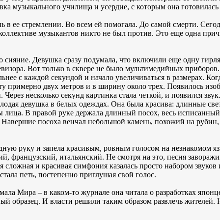
овка музыкального училища и усердие, с которым она готовилась к
ь в ее стремлении. Во всем ей помогала. До самой смерти. Сег
коллективе музыкантов никто не был против. Это еще одна причи
о сияние. Девушка сразу подумала, что включили еще одну гирл
евизора. Вот только в сквере не было мультимедийных приборов.
льнее с каждой секундой и начало увеличиваться в размерах. Ког
оту примерно двух метров и в ширину около трех. Появилось изо
Через несколько секунд картинка стала четкой, и появился звук
молодая девушка в белых одеждах. Она была красива: длинные св
ты лица. В правой руке держала длинный посох, весь исписанн
 Навершие посоха венчал небольшой камень, похожий на рубин,
дную руку и запела красивым, ровным голосом на незнакомом язы
ий, французский, итальянский. Не смотря на это, песня заворажив
я сложная и красивая симфония казалась просто набором звуков 
стала петь, постепенно приглушая свой голос.
умала Мира – в каком-то журнале она читала о разработках японц
ный образец. И власти решили таким образом развлечь жителей. 