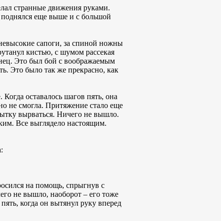
елал странные движения руками.
н поднялся еще выше и с большой
 невысокие сапоги, за спиной ножны
рутанул кистью, с шумом рассекая
анец. Это был бой с воображаемым
ь. Это было так же прекрасно, как
 Когда оставалось шагов пять, она
но не смогла. Притяжение стало еще
пытку вырваться. Ничего не вышло.
ким. Все выглядело настоящим.
:
росился на помощь, спрыгнув с
его не вышло, наоборот – его тоже
 пять, когда он вытянул руку вперед