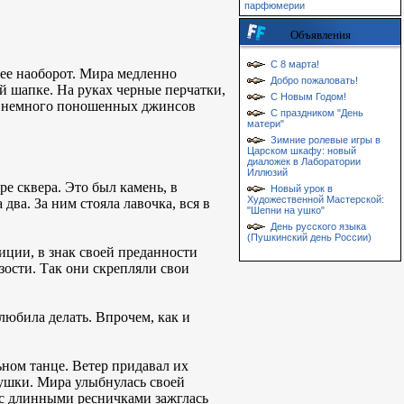
парфюмерии
Объявления
С 8 марта!
рее наоборот. Мира медленно
Добро пожаловать!
ой шапке. На руках черные перчатки,
С Новым Годом!
ны немного поношенных джинсов
С праздником "День
матери"
Зимние ролевые игры в
Царском шкафу: новый
диаложек в Лаборатории
Иллюзий
е сквера. Это был камень, в
Новый урок в
Художественной Мастерской:
два. За ним стояла лавочка, вся в
"Шепни на ушко"
День русского языка
(Пушкинский день России)
диции, в знак своей преданности
зости. Так они скрепляли свои
 любила делать. Впрочем, как и
ном танце. Ветер придавал их
ушки. Мира улыбнулась своей
 с длинными ресничками зажглась