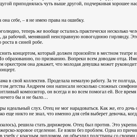
ь дугой приподнялась чуть выше другой, подчеркивая хорошее на
 она себе, – я не имею права на ошибку.
голюдно, теперь же вообще остались практически несколько чел
е, да рабочий, менявший неисправную новогоднюю гирлянду. Эт
 роста в синей робе.
нить концертом, который должен произойти в местном театре и
о образованию, по призванию. Вопреки всем доводам отца. Им
им оркестром она докажет, что молодая девушка может руководи
онцерт.
ма в свой коллектив. Проделала немалую работу. За те полгода, 
другом детства Андреем они написали несколько сложных симфон
нтливый композитор, он всегда и во всем помогал ей. Все время
 ничего бы и не было…
ры идеальный слух. Отец не мог нарадоваться. Как же, его дочь 
ько еще никто не знал, что именно для себя выберет девочка, когд
 казалось), решила стать дирижером. Отец был против. Это укре
ерско-хоровое отделение. Ее взяли без проблем. Одна из причин
ив учебу с красным дипломом, он объездил полстраны со своими 