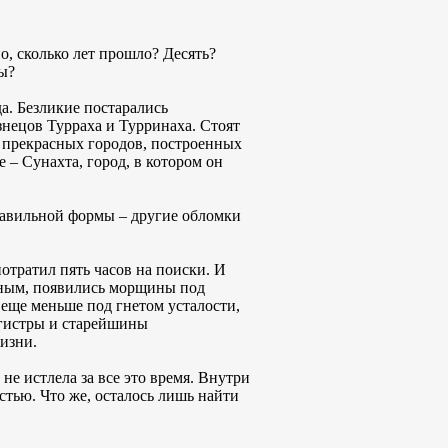
о, сколько лет прошло? Десять?
ры?
а. Безликие постарались
знецов Турраха и Турринаха. Стоят
о прекрасных городов, построенных
е – Сунахта, город, в котором он
равильной формы – другие обломки
потратил пять часов на поиски. И
енным, появились морщины под
я еще меньше под гнетом усталости,
агистры и старейшины
изни.
е истлела за все это время. Внутри
стью. Что же, осталось лишь найти