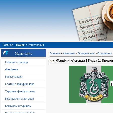
Главная
::
Поиск
::
Регистрация
Меню сайта
Главная
»
Фанфики
»
Ориджиналы
»
Ориджинал
Фанфик «Легенда | Глава 1. Проло
Главная страница
Фанфики
Иллюстрации
Статьи о фанфикшене
Термины фанфикшена
Инструменты авторов
Конкурсы и турниры