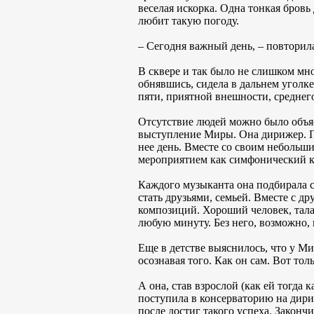
веселая искорка. Одна тонкая бров
любит такую погоду.
– Сегодня важный день, – повторила
В сквере и так было не слишком мно
обнявшись, сидела в дальнем уголк
пяти, приятной внешности, среднего
Отсутствие людей можно было объяс
выступление Миры. Она дирижер. П
нее день. Вместе со своим небольш
мероприятием как симфонический к
Каждого музыканта она подбирала са
стать друзьями, семьей. Вместе с 
композиций. Хороший человек, тала
любую минуту. Без него, возможно,
Еще в детстве выяснилось, что у Ми
осознавая того. Как он сам. Вот тол
А она, став взрослой (как ей тогда
поступила в консерваторию на дириж
после достиг такого успеха. Законч