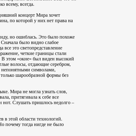
о всему, всегда.
одняшний концерт Мира хочет
на, по которой у них нет права на
янду, но ошиблась. Это было похоже
 Сначала было видно слабое
да все это светопредставление
бражение, четкие границы стали
. В этом «окне» был виден высокий
етлые волосы, отдающие серебром,
ый непонятными символами,
 только шарообразной формы без
ке. Мира не могла узнать слов,
ала, притягивала к себе все
и нот. Слушать пришлось недолго –
ев в этой области технологий.
Но почему тогда нигде не было