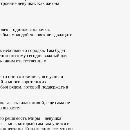
строение девушки. Как же она
овек – одинокая парочка,
о был молодой человек лет двадцати
х небольшого городка. Там будет
енно поэтому сегодня важный для
ть таким ответственным
что они готовились, все успели
ий и много коротеньких
 был рядом, готовый поддержать в
оказалась талантливой, еще сама не
а вырастет.
пило решимость Миры – девушка
 – папа, который сам там учился и
концертами. Естественно все, что он