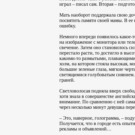
играл – писал сам. Вторая – подгот
Мать наоборот поддержала свою доч
посвятить памяти своей мамы. В ее 
ошибку.
Немного впереди появилось какое-т
на изображение с монитора или тел
свечение. Затем оно становилось си
перестало расти, то достигло в выс
какими-то размытыми, плавающими. 
холм, на котором стояла высокая, 
большие зеленые глаза, мягкие чер
светящимися голубоватым сиянием.
граней.
Светловолосая подняла вверх свобо
хотя знала в совершенстве английск
внимание. По сравнению с ней сама
через несколько минут девушка пере
– Это, наверное, голограмма, – под
Получается, что в городе есть опыт
рекламы и объявлений…