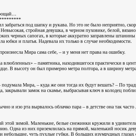
прощай…
*********
 забраться под шапку и рукава. Но это не было неприятно, ско
 Невысокая, стройная девушка, в черном пуховике, белой, вязан
соких черных сапогах, в которые аккуратно заправлены штани
ила юбки и платья. Надевала их только в случае необходимости.
произнесла Мира сама себе, – и у меня нет права на ошибку.
а влюбленных» – памятника, находившегося практически в центр
дце. В высоту он был примерно метра полтора, а в ширину метра 
 – подумала Мира, – куда же они тогда их будут вешать? – По тра
а, закрывали замок на скамье, выбрасывая ключ в колодец побли
чно и изо рта вырвалось облачко пара – в детстве она так часто
ый этой зимой. Маленькие, белые снежинки кружили в удивитель
ию. Одна из них приземлилась на прямой, маленький носик дев
ли небольшие, чуть пухлые губки. В больших изумрудных глазах