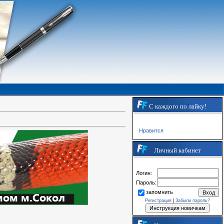
С каждого по лайку!
Нравится
Личный кабинет
Логин:
Пароль:
запомнить
Регистрация
|
Забыли пароль?