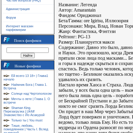
Частые вопросы (FAQ)
Название: Легенда
Администрация
Автор: Amarantain
Фандом: Ориджинал
Форум
Бета/Гамма: ore Igirisu, Иллюзория
Персонажи: Мира, Влад, Нован Тори
Интернет магазин
парфюмерии
Жанр: Фантастика, Фэнтэзи
Рейтинг: PG-13
Поиск фанфиков
Размер: Планируется макси
Содержание: Давно это было, давно
и Науки. Это произошло, когда Дре
прятали свои лица под масками... Б
и горы в надежде скрыться и сохра
Новые фанфики
спастись. Ведь только человек, кот
но тщетно - Безликие оказались и
Ей всего 13 18+ | Глава1
удавалось их сразить.
начало
Настало время Хаоса и Страха. Люд
Наёмник Бога | Глава 1.
Встреча
забыли, у всех была одна цель – вы
Солнце над Чертополохом
него была лишь одна цель - поработ
Мечты о лете | Глава 1. О
от Бескрайней Пустыни и до Забыто
встрече
никто не смог сразить Лорда Безлики
Shaman King.
Он придет в наш Мир через Забытый
Перезагрузка | Ukfdf
Знакомство с Йо Асакурой
Лорд будет повержен и уничтожен. Б
Только ты | You must
ведомо, только лишь Ему. Но есть то
Тише, любовь,
мудрецы из Ордена разносят по миру
помедленнее | Часть I. Вслед
надежде, что наши дети будут свобо
за мечтой