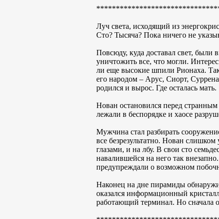
*******************************
Луч света, исходящий из энергокри
Сто? Тысяча? Пока ничего не указы
Повсюду, куда доставал свет, были 
уничтожить все, что могли. Интерес
ли еще высокие шпили Рионаха. Так
его народом – Арус, Сиорт, Суррена,
родился и вырос. Где осталась мать.
Нован остановился перед странным
лежали в беспорядке и хаосе разруш
Мужчина стал разбирать сооружение,
все безрезультатно. Нован слишком
глазами, и на лбу. В свои сто семьд
навалившейся на него так внезапно
предупреждали о возможном побочно
Наконец на дне пирамиды обнаружил
оказался информационный кристалл.
работающий терминал. Но сначала о