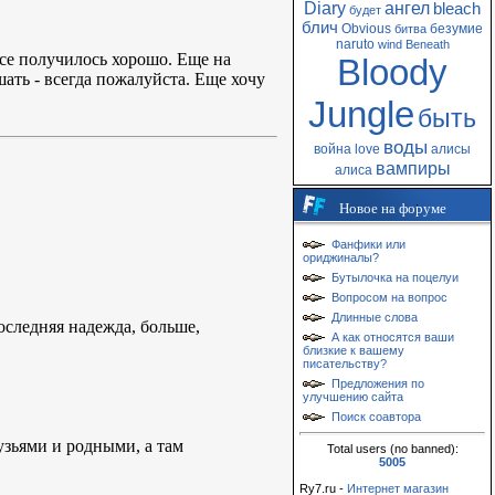
Diary
ангел
bleach
будет
блич
Obvious
безумие
битва
naruto
wind
Beneath
все получилось хорошо. Еще на
Bloody
шать - всегда пожалуйста. Еще хочу
Jungle
быть
воды
война
love
алисы
вампиры
алиса
Новое на форуме
Фанфики или
ориджиналы?
Бутылочка на поцелуи
Вопросом на вопрос
Длинные слова
оследняя надежда, больше,
А как относятся ваши
близкие к вашему
писательству?
Предложения по
улучшению сайта
Поиск соавтора
рузьями и родными, а там
Total users (no banned):
5005
Ry7.ru -
Интернет магазин