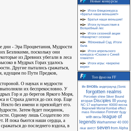
Новые конкурсы
Итоги блицконкурса
«Братья наши меньшие!»
Братья наши меньшие!
Итоги путешествия в
Волшебный лес
Итоги сезонной акции
«Фанартист сезона»
Яблоневый Сад. Итоги
бала
е дни - Эра Процветания, Мудрости
Итоги апрельского
 их Безликими, поскольку они
конкурса «Сказки о Синей
екоторые из Древних убегали в леса
планете»
высоко в Мудрых Горах удалось
Итоги игры: «верю/не
верю»
рости. Другие пытались сражаться,
м, идущим по Пути Предков,
Топ фраз на FF
стороной. О науках и мудрости
вновь
life
андеграунд
(Sonic
и выполняли их беспрекословно. У
forgotten realms
удрых Гор и до берегов Яркого Моря,
Porcelain
shine
Silver
Bound
са и Страха длится до сих пор. Еще
Disciples III
вторая
young
в Некто без имени и превзойдет его.
NC-17
warhammer 40000
весна
Вергилий
Mortal Kombat
effect
удрости. Затем будет поединок,
Forever
mass
Revelation
буду
тности. Одному лишь Создателю это
league of
with
весы
ет. И пока бьются наши сердца, а
legends
Warhammer 40 000
 сражаться до последнего вздоха, в
seven
ангст
from
Alpha
nkar