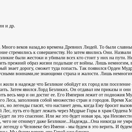
н и др.
. Много веков назад,во времена Древних Людей. То были славны
вние стремились к совершенству. Но затем явились Они. Назвали
езликие были жестоки и убивали всех кто стоит у них на пути. Н
нить прежний образ жизни подальше от войны. Лишь немногим, 
орый знает дорогу, сможет туда попасть. Так появился Орден Муд
скусными воинами,не знающими страха и жалости. Лишь немноги
и жили в надежде что Безликие обойдут их город или поселение 
жить. Затем явился Лорд Безликих. Он отдавал им приказы и он
ить весь мир и он достиг ее. Его Империя лежит от подножия М
го Леса, заполонив собой множество стран и городов. Время Хао
х, но легенды гласят, что настанет день, когда Ему бросит вызо
 Лес, путь его будет лежать через Мудрые Горы в храм Ордена М
удет ли это спасение. Или же это будет новая эра, эра Неизвес
, чего не отнимут даже Безликие...Надежда...Она никогда не умр
 легенду о Человеке без Имени - мы будем в это верить. И будем
дны. Мы будем верить что Герой уже близко...