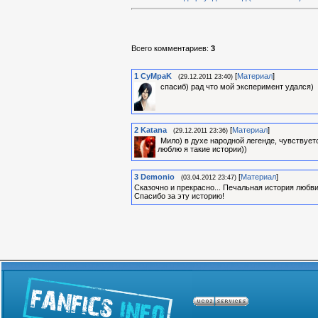
Всего комментариев
:
3
1
CyMpaK
[
Материал
]
(29.12.2011 23:40)
спасиб) рад что мой эксперимент удался)
2
Katana
[
Материал
]
(29.12.2011 23:36)
Мило) в духе народной легенде, чувствуетс
люблю я такие истории))
3
Demonio
[
Материал
]
(03.04.2012 23:47)
Сказочно и прекрасно... Печальная история любви,
Спасибо за эту историю!