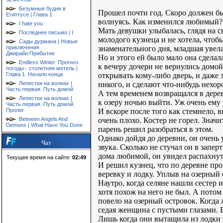
Безумные будни в
Прошел почти год. Скоро должен бы
Египтусе | Глава 1
волнуясь. Как изменился любимый?
I hate you
Мать девушки улыбалась, глядя на с
Последнее письмо | I
молодого кузнеца и не хотела, чтобы
Сады дурмана | Новые
знаменательного дня, младшая увела
приключения
Джирайи:Прибытие
Но и этого ей было мало она сделал
Endless Winter. Прогноз
к вечеру дочери не вернулись домой
погоды - столетняя метель |
открывать кому-либо дверь, и даже з
Глава 1. Начало конца
никого, и сделают что-нибудь нех
Лепестки на волнах |
Часть первая. Путь домой
А тем временем возвращался в дере
Лепестки на волнах |
к озеру ночью выйти. Уж очень ему 
Часть первая. Путь домой.
И вскоре после того как стемнело, 
Пролог
очень плохо. Костер не горел. Знач
Between Angels And
Demons | What Have You Done
парень решил разобраться в этом.
Однако дойдя до деревни, он очень 
Чат
звука. Сколько не стучал он в запер
дома любимой, он увидел распахнут
Текущее время на сайте:
02:49
И решил кузнец, что по деревне пр
веревку и лодку. Уплыв на озерный 
Наутро, когда селяне нашли сестер 
хотя похож на него не был. А потом
повело на озерный островок. Когда
седая женщина с пустыми глазами. 
Лишь когда они вытащила из лодки т