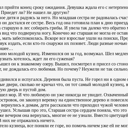
л прийти конец сроку ожидания. Девушка ждала его с нетерпен
 Приедет ли? Не нашел ли другую?
вое дитя и радуясь за него. Но младшая сестра не радовалась сч
 он достался ее сестре. Весь год она готовила план к дню приезд
 старшую в лес собирать грибы. И увела так далеко что обратно
а вид что подвернула ногу. Конечно же старшая не могла ее оста
, мать забеспокоилась. Вскоре все взрослые ушли на поиски, Пр
вук издать, если кто-то снаружи их позовет. Люди разные ночью 
орошее…
вню молодой кузнец. Изменился он за год, возмужал. Шел медле
узнать хотелось, ждет ли его суженая?
вышел он к знакомому озеру. Вышел, посмотрел и присел со стон
ит, не дождалась его любимая. Но почему? Неужели не так сильн
удивился и испугался. Деревня была пуста. Не горел ни в одном о
тые двери, сколько не кричал что, он тот самый молодой кузнец,
ую дверь и пустой дом.
ошел мор. И что любимую он уже никогда не увидит. Охваченны
островок, он закинул веревку на единственное дерево и повесилс
и вернулись к домам, дети рассказали что приходил чужой челов
 ушел. Услышав про это, Старшая сестра сердцем поняла, что эт
 же вечером она вернулась, многие ее не узнали. Вместо цветущ
В них не отражалось ничего.
ело кузнеца, все поняли ее горе, но помочь ничем уже ей не мог