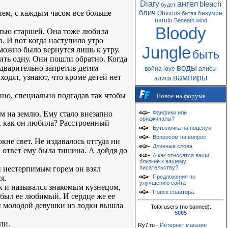
Diary
ангел
bleach
будет
ием, с каждым часом все больше
блич
Obvious
безумие
битва
naruto
Beneath
wind
Bloody
астью старшей. Она тоже любила
а. И вот когда наступило утро
Jungle
 можно было вернутся лишь к утру.
быть
вить одну. Они пошли обратно. Когда
воды
едварительно запретив детям
война
love
алисы
ходят, узнают, что кроме детей нет
вампиры
алиса
нно, специально подгадав так чтобы
Новое на форуме
ом на землю. Ему стало внезапно
Фанфики или
ориджиналы?
о, как он любила? Расстроенный
Бутылочка на поцелуи
Вопросом на вопрос
кне свет. Не издавалось оттуда ни
Длинные слова
 в ответ ему была тишина. А дойдя до
А как относятся ваши
близкие к вашему
й нестерпимым горем он взял
писательству?
я.
Предложения по
улучшению сайта
ек и назывался знакомым кузнецом,
Поиск соавтора
о был ее любимый. И сердце же ее
ей молодой девушки из лодки вышла
Total users (no banned):
5005
ли.
Ry7.ru -
Интернет магазин