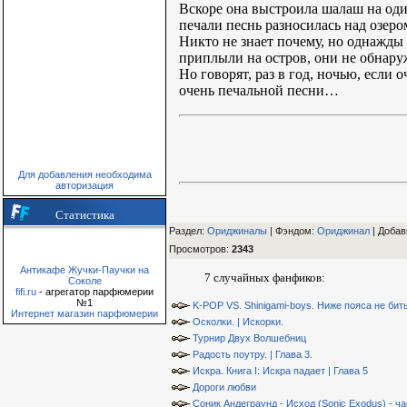
Вскоре она выстроила шалаш на оди
печали песнь разносилась над озеро
Никто не знает почему, но однажды 
приплыли на остров, они не обнару
Но говорят, раз в год, ночью, если 
очень печальной песни…
Для добавления необходима
авторизация
Статистика
Раздел:
Ориджиналы
| Фэндом
:
Ориджинал
|
Добав
Просмотров
:
2343
Антикафе Жучки-Паучки на
7 случайных фанфиков:
Соколе
fifi.ru
- агрегатор парфюмерии
№1
K-POP VS. Shinigami-boys. Ниже пояса не бить
Интернет магазин парфюмерии
Осколки. | Искорки.
Турнир Двух Волшебниц
Радость поутру. | Глава 3.
Искра. Книга I: Искра падает | Глава 5
Дороги любви
Соник Андеграунд - Исход (Sonic Exodus) - ча