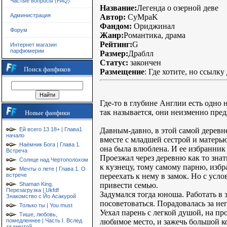
Частые вопросы (FAQ)
Название:
Легенда о озерной деве
Администрация
Автор:
CyMpaK
Фандом:
Ориджинал
Форум
Жанр:
Романтика, драма
Рейтинг:
G
Интернет магазин
парфюмерии
Размер:
Драблл
Статус:
закончен
Поиск фанфиков
Размещение
: Где хотите, но ссылку
Где-то в глубине Англии есть одно
так называется, они неизменно пред
Новые фанфики
Давным-давно, в этой самой деревне
Ей всего 13 18+ | Глава1
начало
вместе с младшей сестрой и матерь
Наёмник Бога | Глава 1.
она была влюблена. И ее избранник 
Встреча
Проезжал через деревню как то знат
Солнце над Чертополохом
к кузнецу, тому самому парню, избр
Мечты о лете | Глава 1. О
переехать к нему в замок. Но с усло
встрече
привести семью.
Shaman King.
Перезагрузка | Ukfdf
Задумался тогда юноша. Работать в
Знакомство с Йо Асакурой
посоветоваться. Порадовалась за него
Только ты | You must
Уехал парень с легкой душой, на пр
Тише, любовь,
любимое место, и зажечь большой кос
помедленнее | Часть I. Вслед
за мечтой