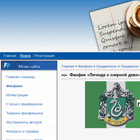
Главная
::
Поиск
::
Регистрация
Меню сайта
Главная
»
Фанфики
»
Ориджиналы
»
Ориджинал
Фанфик «Легенда о озерной деве»
Главная страница
Фанфики
Иллюстрации
Статьи о фанфикшене
Термины фанфикшена
Инструменты авторов
Конкурсы и турниры