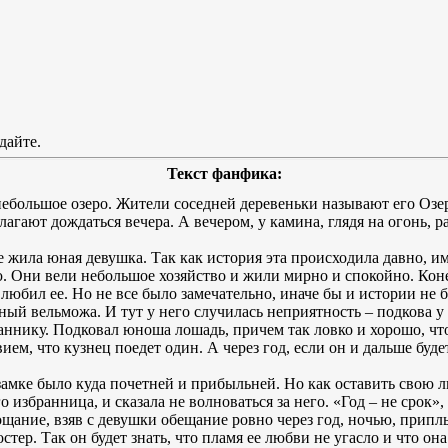
 дайте.
Текст фанфика:
 небольшое озеро. Жители соседней деревеньки называют его Озе
лагают дождаться вечера. А вечером, у камина, глядя на огонь
 жила юная девушка. Так как история эта происходила давно, им
ю. Они вели небольшое хозяйство и жили мирно и спокойно. Коне
любил ее. Но не все было замечательно, иначе бы и истории не б
ный вельможа. И тут у него случилась неприятность – подкова 
аннику. Подковал юноша лошадь, причем так ловко и хорошо, чт
вием, что кузнец поедет один. А через год, если он и дальше буд
 замке было куда почетней и прибыльней. Но как оставить свою
 избранница, и сказала не волноваться за него. «Год – не срок», 
ощание, взяв с девушки обещание ровно через год, ночью, приплы
тер. Так он будет знать, что пламя ее любви не угасло и что она