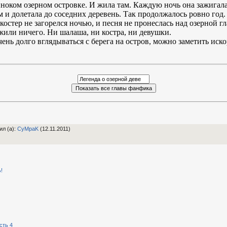
ноком озерном островке. И жила там. Каждую ночь она зажигала 
м и долетала до соседних деревень. Так продолжалось ровно год.
костер не загорелся ночью, и песня не пронеслась над озерной г
жили ничего. Ни шалаша, ни костра, ни девушки.
очень долго вглядываться с берега на остров, можно заметить иск
ил (а)
:
CyMpaK
(12.11.2011)
!
сть 4