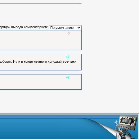
орядок вывода комментариев:
0
+2
оборот. Ну и в конце немного холодка) все-таки
+2