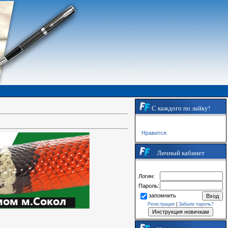
С каждого по лайку!
Нравится
Личный кабинет
Логин:
Пароль:
запомнить
Регистрация
|
Забыли пароль?