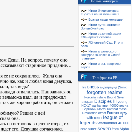
Новые конкурсы
Итоги блицконкурса
«Братья наши меньшие!»
Братья наши меньшие!
Итоги путешествия в
Волшебный лес
Итоги сезонной акции
«Фанартист сезона»
Яблоневый Сад. Итоги
бала
Итоги апрельского
конкурса «Сказки о Синей
планете»
ром Девы. На вопрос, почему оно
Итоги игры: «верю/не
, рассказывают старинное придание…
верю»
я ее не сохранилось. Жила она
Топ фраз на FF
чно же, как и любая юная девушка,
ыло, так ведь?
вновь
life
андеграунд
(Sonic
у лошади отвалилась. Направился он
forgotten realms
о вельможа взял, да и предложил
Porcelain
shine
Bound
Silver
Disciples III
вторая
young
ет так же хорошо работать, он сможет
NC-17
warhammer 40000
весна
Вергилий
Mortal Kombat
mass
 любимую? Решил с ней
Forever
Revelation
effect
буду
league of
сказа она.
with
весы
legends
ть на островок в центре озера, их
Warhammer 40 000
seven
 ждет его. Девушка согласилась.
ангст
from
Alpha
nkar