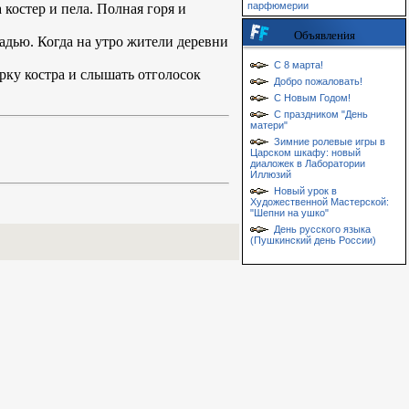
парфюмерии
костер и пела. Полная горя и
Объявления
ладью. Когда на утро жители деревни
С 8 марта!
орку костра и слышать отголосок
Добро пожаловать!
С Новым Годом!
С праздником "День
матери"
Зимние ролевые игры в
Царском шкафу: новый
диаложек в Лаборатории
Иллюзий
Новый урок в
Художественной Мастерской:
"Шепни на ушко"
День русского языка
(Пушкинский день России)