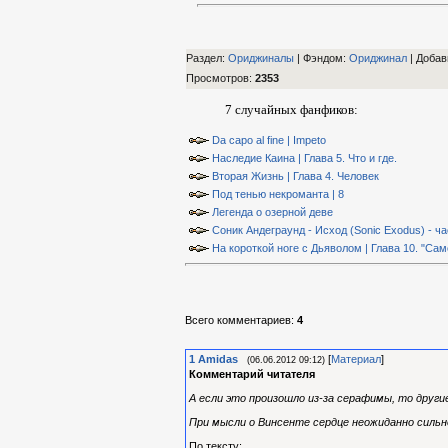
Раздел:
Ориджиналы
| Фэндом
:
Ориджинал
|
Добав
Просмотров
:
2353
7 случайных фанфиков:
Da capo al fine | Impeto
Наследие Каина | Глава 5. Что и где.
Вторая Жизнь | Глава 4. Человек
Под тенью некроманта | 8
Легенда о озерной деве
Соник Андеграунд - Исход (Sonic Exodus) - ча
На короткой ноге с Дьяволом | Глава 10. "Сам
Всего комментариев
:
4
1
Amidas
[
Материал
]
(06.06.2012 09:12)
Комментарий читателя
А если это произошло из-за серафимы, то другие
При мысли о Винсенте сердце неожиданно сильн
По тексту: