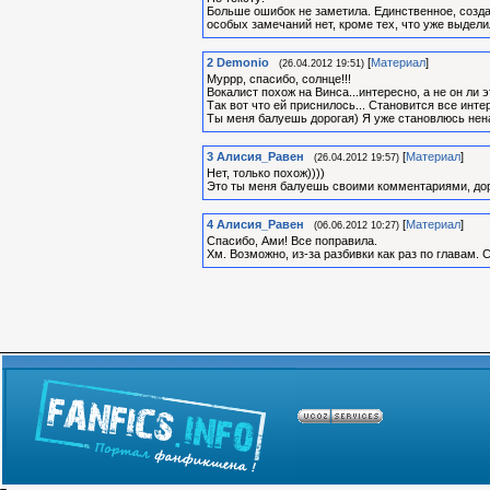
Больше ошибок не заметила. Единственное, создал
особых замечаний нет, кроме тех, что уже выдели
2
Demonio
[
Материал
]
(26.04.2012 19:51)
Муррр, спасибо, солнце!!!
Вокалист похож на Винса...интересно, а не он ли э
Так вот что ей приснилось... Становится все инте
Ты меня балуешь дорогая) Я уже становлюсь нен
3
Алиcия_Равен
[
Материал
]
(26.04.2012 19:57)
Нет, только похож))))
Это ты меня балуешь своими комментариями, дор
4
Алиcия_Равен
[
Материал
]
(06.06.2012 10:27)
Спасибо, Ами! Все поправила.
Хм. Возможно, из-за разбивки как раз по главам.