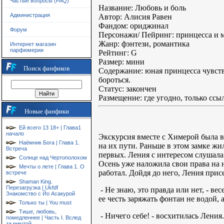
Частые вопросы (FAQ)
Название: Любовь и боль
Администрация
Автор: Алисия Равен
Фандом: ориджинал
Форум
Персонажи/ Пейринг: принцесса и 
Жанр: фэнтези, романтика
Интернет магазин
парфюмерии
Рейтинг: G
Размер: мини
Поиск фанфиков
Содержание: юная принцесса чувству
бороться.
Статус: закончен
Размещение: где угодно, только ссы
Новые фанфики
Ей всего 13 18+ | Глава1
начало
Экскурсия вместе с Химерой была в
Наёмник Бога | Глава 1.
на их пути. Раньше в этом замке жи
Встреча
первых. Ления с интересом слушала
Солнце над Чертополохом
Осень уже наложила свои права на н
Мечты о лете | Глава 1. О
работал. Дойдя до него, Ления прис
встрече
Shaman King.
Перезагрузка | Ukfdf
- Не знаю, это правда или нет, - ве
Знакомство с Йо Асакурой
ее честь заряжать фонтан не водой,
Только ты | You must
Тише, любовь,
- Ничего себе! - восхитилась Ления
помедленнее | Часть I. Вслед
за мечтой