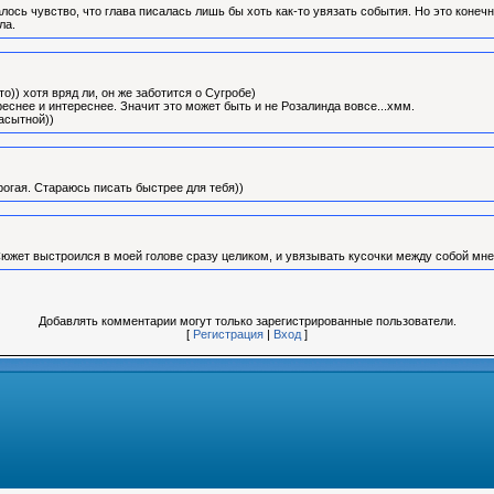
ось чувство, что глава писалась лишь бы хоть как-то увязать события. Но это конеч
ла.
то)) хотя вряд ли, он же заботится о Сугробе)
реснее и интереснее. Значит это может быть и не Розалинда вовсе...хмм.
асытной))
огая. Стараюсь писать быстрее для тебя))
 Сюжет выстроился в моей голове сразу целиком, и увязывать кусочки между собой мне
Добавлять комментарии могут только зарегистрированные пользователи.
[
Регистрация
|
Вход
]