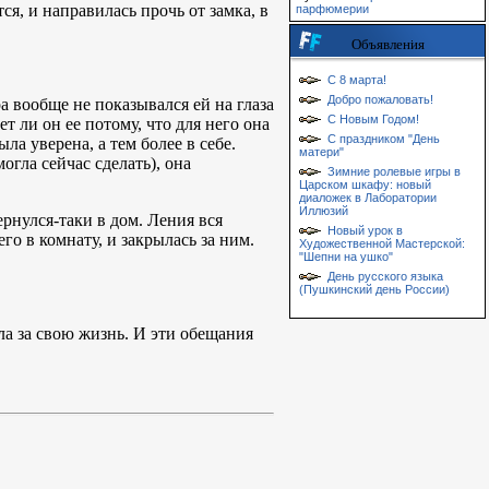
ся, и направилась прочь от замка, в
парфюмерии
Объявления
С 8 марта!
Добро пожаловать!
 вообще не показывался ей на глаза
С Новым Годом!
т ли он ее потому, что для него она
С праздником "День
 уверена, а тем более в себе.
матери"
огла сейчас сделать), она
Зимние ролевые игры в
Царском шкафу: новый
диаложек в Лаборатории
Иллюзий
рнулся-таки в дом. Ления вся
Новый урок в
о в комнату, и закрылась за ним.
Художественной Мастерской:
"Шепни на ушко"
День русского языка
(Пушкинский день России)
ла за свою жизнь. И эти обещания