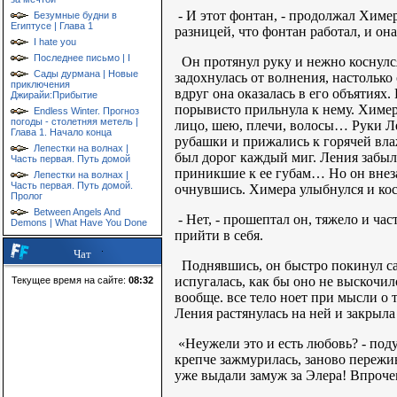
- И этот фонтан, - продолжал Химер
Безумные будни в
Египтусе | Глава 1
разницей, что фонтан работал, и он
I hate you
Последнее письмо | I
Он протянул руку и нежно коснулся
Сады дурмана | Новые
задохнулась от волнения, настолько
приключения
вдруг она оказалась в его объятиях
Джирайи:Прибытие
порывисто прильнула к нему. Химера
Endless Winter. Прогноз
погоды - столетняя метель |
лицо, шею, плечи, волосы… Руки Ле
Глава 1. Начало конца
рубашки и прижались к горячей вла
Лепестки на волнах |
был дорог каждый миг. Ления забыла
Часть первая. Путь домой
приникшие к ее губам… Но он внеза
Лепестки на волнах |
Часть первая. Путь домой.
очнувшись. Химера улыбнулся и кос
Пролог
Between Angels And
- Нет, - прошептал он, тяжело и ча
Demons | What Have You Done
прийти в себя.
Чат
Поднявшись, он быстро покинул сад
испугалась, как бы оно не выскочил
Текущее время на сайте:
08:32
вообще. все тело ноет при мысли о
Ления растянулась на ней и закрыла 
«Неужели это и есть любовь? - поду
крепче зажмурилась, заново пережи
уже выдали замуж за Элера! Впрочем