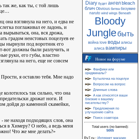
Diary
ангел
bleach
будет
 так же, как ты, с той лишь
блич
Obvious
безумие
битва
лице…
naruto
wind
wings
Beneath
Bloody
 она взглянула на него, и едва не
слегка поглаживал ее ладонь, и
Jungle
быть
а вырываться, она, вся дрожа,
пать градом неистовых поцелуев ее
воды
война
love
алисы
ьцы нырнули под воротник его
вампиры
алиса
т-вот должны были разлучить, и
ные руки, его губы, властно
Новое на форуме
глянула на него, еще не совсем
Фанфики или
ориджиналы?
. Прости, я оставлю тебя. Мне надо
Бутылочка на поцелуи
Вопросом на вопрос
Длинные слова
е колотилось так сильно, что она
А как относятся ваши
 предательски дрожат ноги. И
близкие к вашему
писательству?
дом дойдя до каменной скамейки,
Предложения по
улучшению сайта
Поиск соавтора
 - не находя подходящих слов, она
ся в Химеру? О небо, а ведь меня
Total users (no banned):
5005
ожно! Что же мне делать?»
Ry7.ru -
Интернет магазин