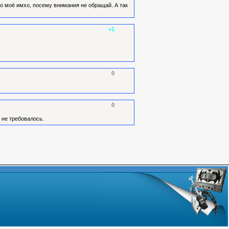
но моё имхо, посему внимания не обращай. А так
+1
0
0
 не требовалось.