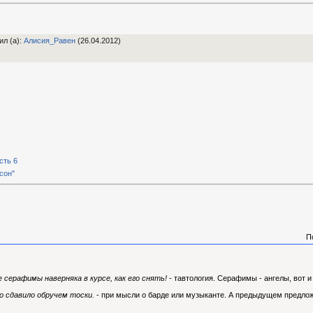
ил (а)
:
Алиcия_Равен
(26.04.2012)
сть 6
сон"
П
 серафимы наверняка в курсе, как его снять!
- тавтология. Серафимы - ангелы, вот и
о сдавило обручем тоски.
- при мысли о барде или музыканте. А предыдущем предло