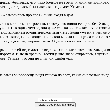
ялась, убедилась, что лицо больше не горит, и ноги не подгибают
сейчас догадалась, был наверняка и домом Химеры.
» - взмолилась про себя Ления, входя в дом.
ли в хорошем настроении, потому что вняли ее просьбе - Химера
жинать в одиночестве, она даже слегка растерялась. А не избегае
од влиянием романтической минуты? Ления уже ни в чем не была
кое занятие, но поглощенная в свои мысли принцесса еще не то м
ь под одеялом, закрыла глаза. Однако сон не шел к ней.
ые, по всей видимости, свидетельствовали о том, что Химера ве
шорохам. И не напрасно. Неожиданно дверь открылась, впустив ег
ее. Увидев, что она не спит, он улыбнулся:
ла самая многообещающая улыбка из всех, какие она только виде