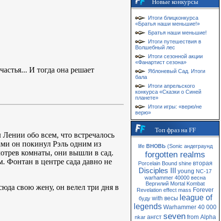
Новые конкурсы
Итоги блицконкурса
«Братья наши меньшие!»
Братья наши меньшие!
Итоги путешествия в
Волшебный лес
Итоги сезонной акции
«Фанартист сезона»
астья... И тогда она решает
Яблоневый Сад. Итоги
бала
Итоги апрельского
конкурса «Сказки о Синей
планете»
Итоги игры: «верю/не
верю»
Топ фраз на FF
 Лении обо всем, что встречалось
нами он покинул Рэль одним из
вновь
life
(Sonic
андеграунд
отрев комнаты, они вышли в сад.
forgotten realms
. Фонтан в центре сада давно не
вторая
Porcelain
Bound
shine
Disciples III
young
NC-17
warhammer 40000
весна
Вергилий
Mortal Kombat
 сюда свою жену, он велел три дня в
Forever
Revelation
effect
mass
league of
with
весы
буду
legends
Warhammer 40 000
seven
ангст
from
Alpha
nkar