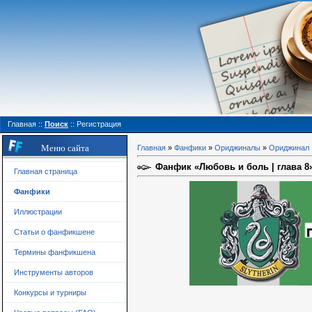
Главная
::
Поиск
::
Регистрация
Меню сайта
Главная
»
Фанфики
»
Ориджиналы
»
Ориджинал
Фанфик «Любовь и боль | глава 8
Главная страница
Фанфики
Иллюстрации
Статьи о фанфикшене
Термины фанфикшена
Инструменты авторов
Конкурсы и турниры