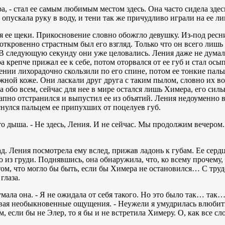
а, - стал ее самым любимым местом здесь. Она часто сидела здесь
а опускала руку в воду, и тени так же причудливо играли на ее 
 ее щеки. Прикосновение словно обожгло девушку. Из-под ресниц
 откровенно страстным был его взгляд. Только что он всего лишь 
. В следующую секунду они уже целовались. Ления даже не думал
 крепче прижал ее к себе, потом оторвался от ее губ и стал осы
нии лихорадочно скользили по его спине, потом ее тонкие пал
жной коже. Они ласкали друг друга с таким пылом, словно их во
 обо всем, сейчас для нее в мире остался лишь Химера, его силь
пно отстранился и выпустил ее из объятий. Ления недоуменно вз
нулся пальцем ее припухших от поцелуев губ.
сто дыша. - Не здесь, Ления. И не сейчас. Мы продолжим вечером
. Ления посмотрела ему вслед, прижав ладонь к губам. Ее сердц
о из груди. Поднявшись, она обнаружила, что, ко всему прочему,
 том, что могло бы быть, если бы Химера не остановился… С тру
глаза.
мала она. - Я не ожидала от себя такого. Но это было так… так…
вая необыкновенные ощущения. - Неужели я умудрилась влюбить
, если бы не Элер, то я бы и не встретила Химеру. О, как все сл