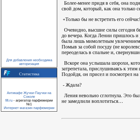
Более-менее придя в себя, она подн
свой дом, который, как она только 
«Только бы не встретить его сейчас!
Очевидно, высшие силы сегодня бы
до вечера. Когда Лении пришлось и у
была лишь мимолетным увлечением п
Помыв за собой посуду (не королевс
переоделась в спальне и, свернувшис
Для добавления необходима
Вскоре она услышала шорохи, котор
авторизация
затрепетала, прислушиваясь к этим 
Подойдя, он присел и посмотрел на н
Статистика
- Ждала?
Антикафе Жучки-Паучки на
Ления невольно сглотнула. Это бы
Соколе
не замедлили воплотиться…
fifi.ru
- агрегатор парфюмерии
№1
Интернет магазин парфюмерии