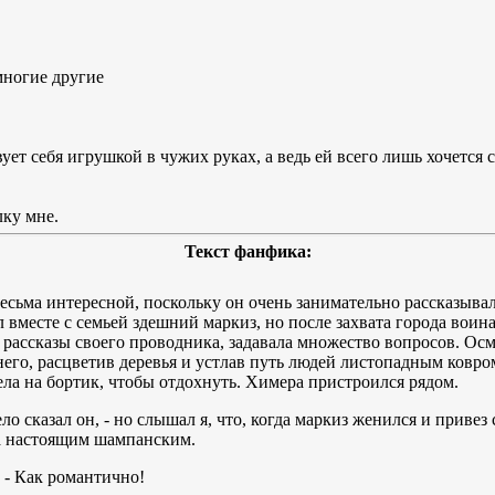
многие другие
ет себя игрушкой в чужих руках, а ведь ей всего лишь хочется сч
лку мне.
Текст фанфика:
есьма интересной, поскольку он очень занимательно рассказывал
л вместе с семьей здешний маркиз, но после захвата города вои
 рассказы своего проводника, задавала множество вопросов. Осм
его, расцветив деревья и устлав путь людей листопадным ковром
ела на бортик, чтобы отдохнуть. Химера пристроился рядом.
село сказал он, - но слышал я, что, когда маркиз женился и привез
 а настоящим шампанским.
. - Как романтично!