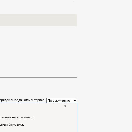
орядок вывода комментариев:
0
 замени на это слово)))
жении было имя.