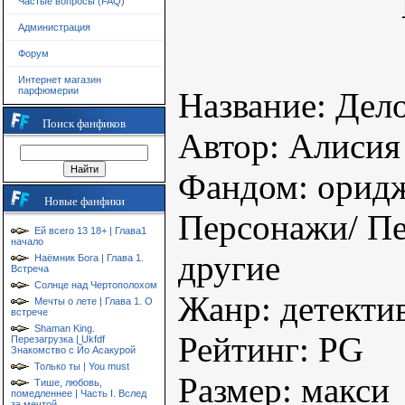
Частые вопросы (FAQ)
Администрация
Форум
Интернет магазин
парфюмерии
Название: Дел
Поиск фанфиков
Автор: Алисия
Фандом: орид
Новые фанфики
Персонажи/ Пе
Ей всего 13 18+ | Глава1
начало
другие
Наёмник Бога | Глава 1.
Встреча
Солнце над Чертополохом
Жанр: детекти
Мечты о лете | Глава 1. О
встрече
Shaman King.
Рейтинг: PG
Перезагрузка | Ukfdf
Знакомство с Йо Асакурой
Только ты | You must
Размер: макси
Тише, любовь,
помедленнее | Часть I. Вслед
за мечтой