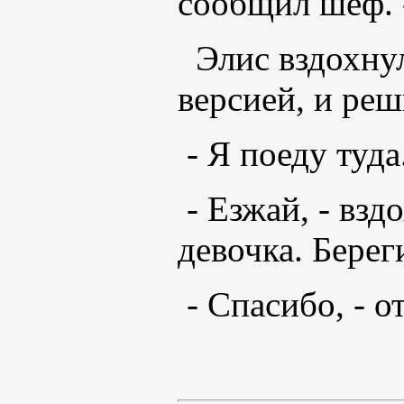
сообщил шеф. 
Элис вздохну
версией, и реш
- Я поеду туда
- Езжай, - взд
девочка. Берег
- Спасибо, - о