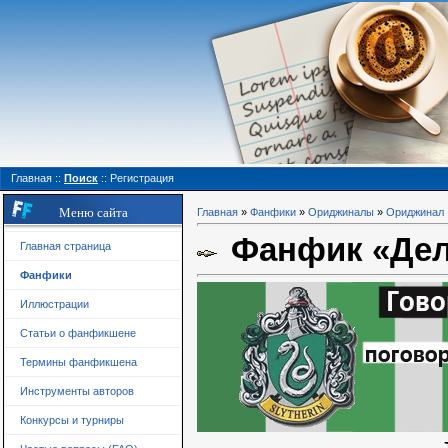
Главная
::
Поиск
::
Регистрация
Меню сайта
Главная
»
Фанфики
»
Ориджиналы
»
Ориджинал
Фанфик «Дело
Главная страница
Фанфики
Иллюстрации
Статьи о фанфикшене
Термины фанфикшена
Инструменты авторов
Конкурсы и турниры