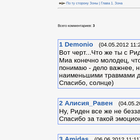
По ту сторону Зоны | Глава 1. Зона
Всего комментариев
:
3
1
Demonio
(04.05.2012 11:
Вот черт...Что же ты с Р
Миа конечно молодец, что
понимаю - дело важнее, н
наименьшими травмами дл
Спасибо, солнце)
2
Алиcия_Равен
(04.05.2
Ну, Риден все же не безз
Спасибо за такой эмоцион
3
Amidas
(06.06.2012 11:11