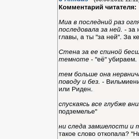
Комментарий читателя:
Миа в последний раз огл
последовала за ней.
- за
главы, а ты "за ней". За к
Стена за ее спиной бес
темноте
- "её" убираем.
тем больше она нервнич
поводу и без.
- Вильмиени
или Риден.
спускаясь все глубже вни
подземелье"
ни следа замшелости и
такое слово откопала? "Н