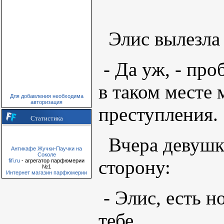
Элис вылезла
- Да уж, - про
в таком месте 
Для добавления необходима
авторизация
преступления.
Статистика
Вчера девушку
Антикафе Жучки-Паучки на
Соколе
сторону:
fifi.ru
- агрегатор парфюмерии
№1
Интернет магазин парфюмерии
- Элис, есть н
тебе.