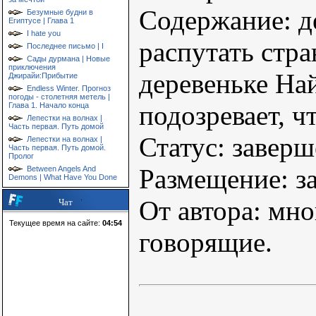
Содержание: д
Безумные будни в
Египтусе | Глава 1
I hate you
распутать стра
Последнее письмо | I
Сады дурмана | Новые
приключения
деревеньке На
Джирайи:Прибытие
Endless Winter. Прогноз
погоды - столетняя метель |
подозревает, ч
Глава 1. Начало конца
Лепестки на волнах |
Часть первая. Путь домой
Статус: завер
Лепестки на волнах |
Часть первая. Путь домой.
Пролог
Размещение: з
Between Angels And
Demons | What Have You Done
От автора: мн
Чат
Текущее время на сайте:
04:54
говорящие.