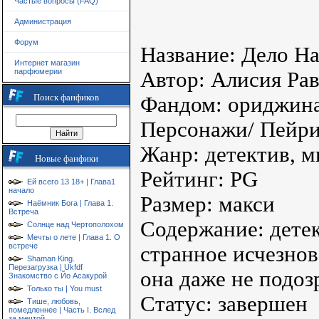
Частые вопросы (FAQ)
Администрация
Форум
Название: Дело Н
Интернет магазин
парфюмерии
Автор: Алисия Ра
Поиск фанфиков
Фандом: ориджин
Персонажи/ Пейри
Жанр: детектив, м
Новые фанфики
Рейтинг: PG
Ей всего 13 18+ | Глава1
начало
Размер: макси
Наёмник Бога | Глава 1.
Встреча
Содержание: детек
Солнце над Чертополохом
Мечты о лете | Глава 1. О
встрече
странное исчезнов
Shaman King.
Перезагрузка | Ukfdf
она даже не подозр
Знакомство с Йо Асакурой
Только ты | You must
Статус: завершен
Тише, любовь,
помедленнее | Часть I. Вслед
за мечтой