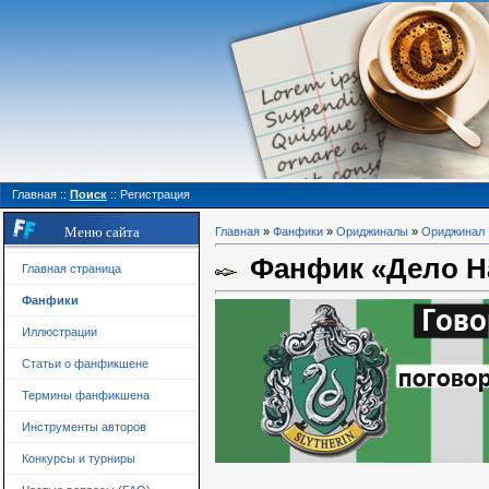
Главная
::
Поиск
::
Регистрация
Меню сайта
Главная
»
Фанфики
»
Ориджиналы
»
Ориджинал
Фанфик «Дело На
Главная страница
Фанфики
Иллюстрации
Статьи о фанфикшене
Термины фанфикшена
Инструменты авторов
Конкурсы и турниры