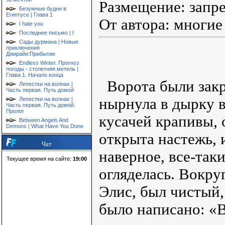
Размещение: запр
Безумные будни в
Египтусе | Глава 1
От автора: многие
I hate you
Последнее письмо | I
Сады дурмана | Новые
приключения
Джирайи:Прибытие
Endless Winter. Прогноз
погоды - столетняя метель |
Глава 1. Начало конца
Ворота были закр
Лепестки на волнах |
Часть первая. Путь домой
нырнула в дырку в
Лепестки на волнах |
Часть первая. Путь домой.
Пролог
кусачей крапивы, 
Between Angels And
Demons | What Have You Done
открыта настежь, 
Чат
наверное, все-так
Текущее время на сайте:
19:00
огляделась. Вокру
Элис, был чистый
было написано: «В