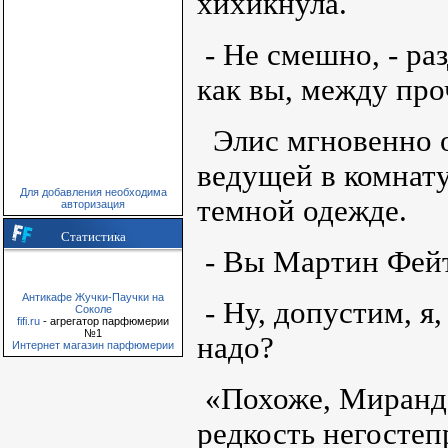
хихикнула.
- Не смешно, - ра
как вы, между про
Элис мгновенно о
ведущей в комнату
Для добавления необходима
темной одежде.
авторизация
Статистика
- Вы Мартин Фейтл
Антикафе Жучки-Паучки на
- Ну, допустим, я,
Соколе
fifi.ru
- агрегатор парфюмерии
№1
надо?
Интернет магазин парфюмерии
«Похоже, Миранда
редкость негосте