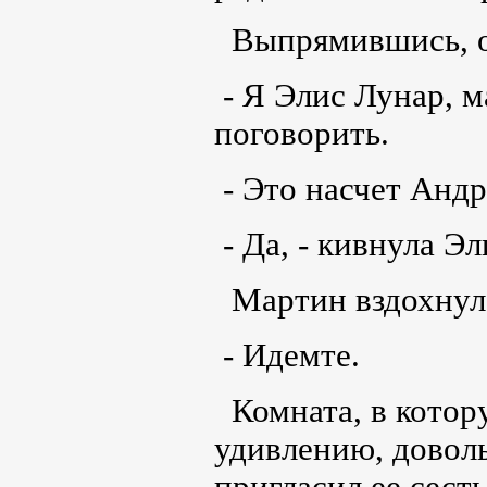
Выпрямившись, о
- Я Элис Лунар, 
поговорить.
- Это насчет Анд
- Да, - кивнула Эл
Мартин вздохнул
- Идемте.
Комната, в котор
удивлению, довол
пригласил ее сест