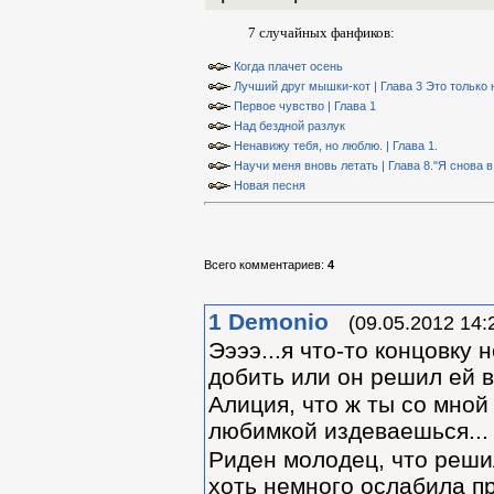
7 случайных фанфиков:
Когда плачет осень
Лучший друг мышки-кот | Глава 3 Это только н
Первое чувство | Глава 1
Над бездной разлук
Ненавижу тебя, но люблю. | Глава 1.
Научи меня вновь летать | Глава 8."Я снова в
Новая песня
Всего комментариев
:
4
1
Demonio
(09.05.2012 14:
Ээээ...я что-то концовку 
добить или он решил ей 
Алиция, что ж ты со мной
любимкой издеваешься..
Риден молодец, что реши
хоть немного ослабила п