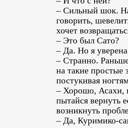
– И что с ней?
– Сильный шок. На
говорить, шевелит
хочет возвращатьс
– Это был Сато?
– Да. Но я уверена
– Странно. Раньше
на такие простые 
постукивая ногтям
– Хорошо, Асахи, 
пытайся вернуть е
возникнуть пробле
– Да, Куримико-са