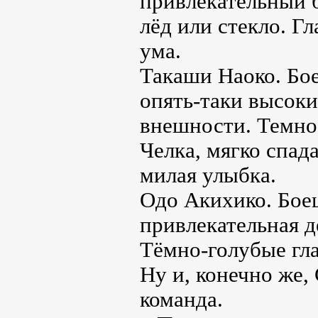
привлекательный б
лёд или стекло. Г
ума.
Такаши Наоко. Бое
опять-таки высок
внешности. Темно
Челка, мягко спад
милая улыбка.
Одо Акихико. Боец
привлекательная 
Тёмно-голубые гла
Ну и, конечно же,
команда.