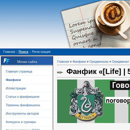
Главная
::
Поиск
::
Регистрация
Меню сайта
Главная
»
Фанфики
»
Ориджиналы
»
Ориджинал
Фанфик «[Life] |
Главная страница
Фанфики
Иллюстрации
Статьи о фанфикшене
Термины фанфикшена
Инструменты авторов
Конкурсы и турниры