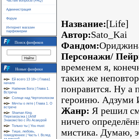
Частые вопросы (FAQ)
Администрация
Форум
Название:
[Life]
Интернет магазин
парфюмерии
Автор:
Sato_Kai
Поиск фанфиков
Фандом:
Ориджин
Персонажи/ Пейр
временем я, конеч
Новые фанфики
таких же неповтор
Ей всего 13 18+ | Глава1
начало
понравится. Ну а 
Наёмник Бога | Глава 1.
Встреча
героиню. Адзуми 
Солнце над Чертополохом
Мечты о лете | Глава 1. О
встрече
Жанр:
Я решил см
Shaman King.
Перезагрузка | Ukfdf
ничего определённ
Знакомство с Йо Асакурой
Только ты | You must
мистика. Думаю, э
Тише, любовь,
помедленнее | Часть I. Вслед
за мечтой