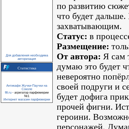
по развитию сюжет
что будет дальше.
захватывающим.
Статус:
в процесс
Размещение:
толь
От автора:
Я сам 
Для добавления необходима
авторизация
думаю это будет ч
Статистика
невероятно попёрл
своей подруги и с
Антикафе Жучки-Паучки на
Соколе
fifi.ru
- агрегатор парфюмерии
будет дофига прик
№1
Интернет магазин парфюмерии
прочей фигни. Ист
героини. Возможно
персонажей. Думаю