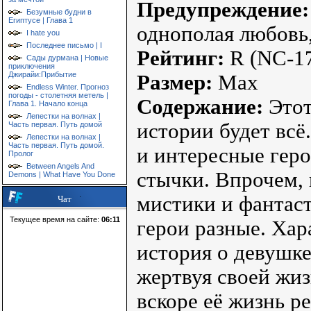
Предупреждение:
Безумные будни в
Египтусе | Глава 1
однополая любовь,
I hate you
Последнее письмо | I
Рейтинг:
R (NC-17
Сады дурмана | Новые
приключения
Джирайи:Прибытие
Размер:
Max
Endless Winter. Прогноз
погоды - столетняя метель |
Содержание:
Этот
Глава 1. Начало конца
Лепестки на волнах |
истории будет всё
Часть первая. Путь домой
Лепестки на волнах |
Часть первая. Путь домой.
и интересные гер
Пролог
Between Angels And
стычки. Впрочем, 
Demons | What Have You Done
мистики и фантаст
Чат
Текущее время на сайте:
06:11
герои разные. Хар
история о девушке
жертвуя своей жиз
вскоре её жизнь ре