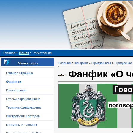
Главная
::
Поиск
::
Регистрация
Меню сайта
Главная
»
Фанфики
»
Ориджиналы
»
Ориджинал
Фанфик «О ч
Главная страница
Фанфики
Иллюстрации
Статьи о фанфикшене
Термины фанфикшена
Инструменты авторов
Конкурсы и турниры