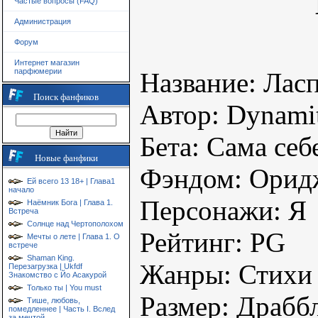
Частые вопросы (FAQ)
Администрация
Форум
Интернет магазин
парфюмерии
Название: Лас
Поиск фанфиков
Автор: Dynami
Бета: Сама себ
Новые фанфики
Фэндом: Орид
Ей всего 13 18+ | Глава1
начало
Персонажи: Я
Наёмник Бога | Глава 1.
Встреча
Солнце над Чертополохом
Рейтинг: РG
Мечты о лете | Глава 1. О
встрече
Shaman King.
Жанры: Стихи
Перезагрузка | Ukfdf
Знакомство с Йо Асакурой
Только ты | You must
Размер: Драбб
Тише, любовь,
помедленнее | Часть I. Вслед
за мечтой