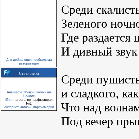
Среди скалист
Зеленого ночно
Где раздается 
И дивный звук
Для добавления необходима
авторизация
Статистика
Среди пушист
и сладкого, как
Антикафе Жучки-Паучки на
Соколе
fifi.ru
- агрегатор парфюмерии
Что над волна
№1
Интернет магазин парфюмерии
Под вечер прыг