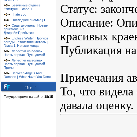
Статус: законч
Безумные будни в
Египтусе | Глава 1
I hate you
Описание: Опи
Последнее письмо | I
Сады дурмана | Новые
приключения
красивых крае
Джирайи:Прибытие
Endless Winter. Прогноз
погоды - столетняя метель |
Публикация на 
Глава 1. Начало конца
Лепестки на волнах |
Часть первая. Путь домой
Лепестки на волнах |
Часть первая. Путь домой.
Пролог
Примечания ав
Between Angels And
Demons | What Have You Done
То, что видела
Чат
Текущее время на сайте:
18:15
давала оценку.