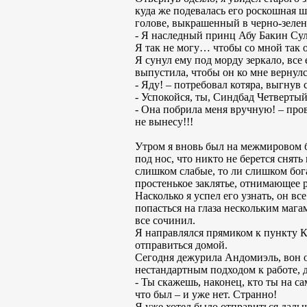
куда же подевалась его роскошная ш
голове, выкрашенный в черно-зелен
- Я наследный принц Абу Бакин Су
Я так не могу… чтобы со мной так 
Я сунул ему под морду зеркало, все
выпустила, чтобы он ко мне вернулс
- Яду! – потребовал котяра, выгнув
- Успокойся, ты, Синдбад Четвертый,
- Она побрила меня вручную! – пров
не вынесу!!!
Утром я вновь был на межмировом 
под нос, что никто не берется снят
слишком слабые, то ли слишком бог
простенькое заклятье, отнимающее р
Насколько я успел его узнать, он в
попасться на глаза нескольким маг
все сочинил.
Я направлялся прямиком к пункту Ко
отправиться домой.
Сегодня дежурила Андомиэль, вон он
нестандартным подходом к работе,
- Ты скажешь, наконец, кто ты на са
что был – и уже нет. Странно!
Я уже хотел было отправиться дальш