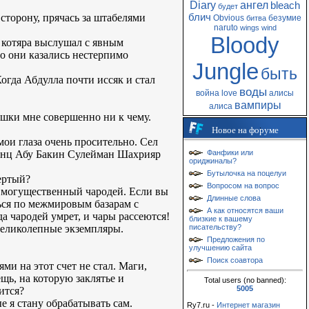
Diary
ангел
bleach
будет
сторону, прячась за штабелями
блич
Obvious
безумие
битва
naruto
wings
wind
Bloody
в котяра выслушал с явным
го они казались нестерпимо
Jungle
быть
Когда Абдулла почти иссяк и стал
воды
война
love
алисы
вампиры
алиса
кошки мне совершенно ни к чему.
Новое на форуме
мои глаза очень просительно. Сел
ринц Абу Бакин Сулейман Шахрияр
Фанфики или
ориджиналы?
Бутылочка на поцелуи
вертый?
Вопросом на вопрос
ин могущественный чародей. Если вы
Длинные слова
ься по межмировым базарам с
А как относятся ваши
а чародей умрет, и чары рассеются!
близкие к вашему
 великолепные экземпляры.
писательству?
Предложения по
улучшению сайта
Поиск соавтора
ми на этот счет не стал. Маги,
ещь, на которую заклятье и
Total users (no banned):
5005
ится?
е я стану обрабатывать сам.
Ry7.ru -
Интернет магазин