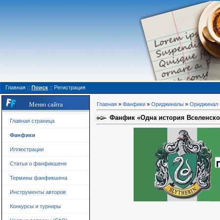
Главная
::
Поиск
::
Регистрация
Меню сайта
Главная
»
Фанфики
»
Ориджиналы
»
Ориджинал
Фанфик «Одна история Вселенско
Главная страница
Фанфики
Иллюстрации
Статьи о фанфикшене
Термины фанфикшена
Инструменты авторов
Конкурсы и турниры