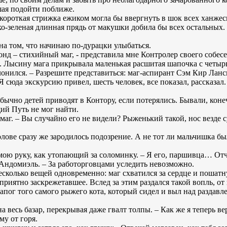
шая подойти поближе.
еркороткая стрижка ежиком могла бы ввергнуть в шок всех ханже
ко-зеленая длинная прядь от макушки добила бы всех остальных. 
я на том, что начинаю по-дурацки улыбаться.
онд – стихийный маг, - представила мне Контролер своего собес
. Лысину мага прикрывала маленькая расшитая шапочка с четырь
лонился. – Разрешите представиться: маг-аспирант Сэм Кир Ланс
 Я сюда экскурсию привел, шесть человек, все показал, рассказал
Обычно детей приводят в Контору, если потерялись. Бывали, коне
ий Путь не мог найти.
л маг. – Вы случайно его не видели? Рыженький такой, нос везде 
лове сразу же зародилось подозрение. А не тот ли мальчишка был
в мою руку, как утопающий за соломинку. – Я его, паршивца… От
ь Андомиэль. – За работорговцами уследить невозможно.
колько вещей одновременно: маг схватился за сердце и пошатну
приятно заскрежетавшее. Вслед за этим раздался такой вопль, от
 сапог того самого рыжего кота, который сидел и выл над раздав
на весь базар, перекрывая даже гвалт толпы. – Как же я теперь ве
му от горя.