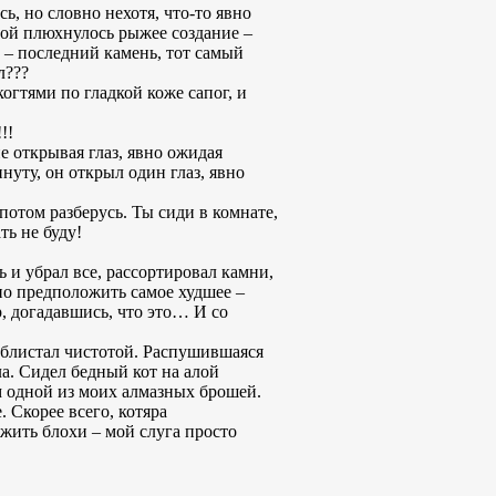
, но словно нехотя, что-то явно
абой плюхнулось рыжее создание –
а – последний камень, тот самый
л???
когтями по гладкой коже сапог, и
!!
не открывая глаз, явно ожидая
нуту, он открыл один глаз, явно
 потом разберусь. Ты сиди в комнате,
ть не буду!
 и убрал все, рассортировал камни,
но предположить самое худшее –
р, догадавшись, что это… И со
 блистал чистотой. Распушившаяся
а. Сидел бедный кот на алой
м одной из моих алмазных брошей.
 Скорее всего, котяра
ожить блохи – мой слуга просто