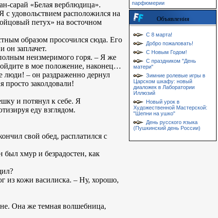
парфюмерии
ван-сарай «Белая верблюдица».
 Я с удовольствием расположился на
Объявления
«Бойцовый петух» на восточном
С 8 марта!
стным образом просочился сюда. Его
Добро пожаловать!
и он заплачет.
С Новым Годом!
 полным неизмеримого горя. – Я же
С праздником "День
 войдите в мое положение, наконец…
матери"
е люди! – он раздраженно дернул
Зимние ролевые игры в
Царском шкафу: новый
ня просто заколдовали!
диаложек в Лаборатории
Иллюзий
шку и потянул к себе. Я
Новый урок в
Художественной Мастерской:
отизируя еду взглядом.
"Шепни на ушко"
День русского языка
(Пушкинский день России)
кончил свой обед, расплатился с
н был хмур и безрадостен, как
щил?
г из кожи василиска. – Ну, хорошо,
ане. Она же темная волшебница,