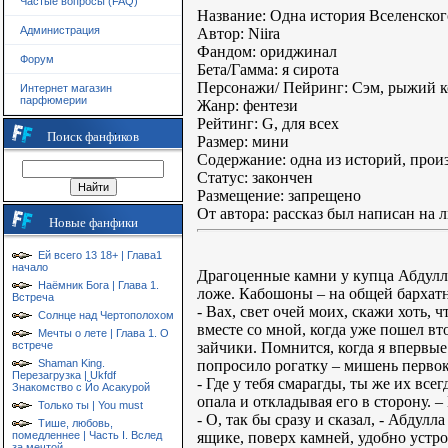
Частые вопросы (FAQ)
Название: Одна история Вселенског
Администрация
Автор: Niira
Фандом: ориджинал
Форум
Бета/Гамма: я сирота
Персонажи/ Пейринг: Сэм, рыжий к
Интернет магазин
парфюмерии
Жанр: фентези
Рейтинг: G, для всех
Поиск фанфиков
Размер: мини
Содержание: одна из историй, про
Статус: закончен
Размещение: запрещено
От автора: рассказ был написан на 
Новые фанфики
Ей всего 13 18+ | Глава1
начало
Драгоценные камни у купца Абдулл
Наёмник Бога | Глава 1.
ложе. Кабошоны – на общей бархатн
Встреча
- Вах, свет очей моих, скажи хоть, 
Солнце над Чертополохом
вместе со мной, когда уже пошел вт
Мечты о лете | Глава 1. О
зайчики. Помнится, когда я впервы
встрече
попросило рогатку – мишень первок
Shaman King.
Перезагрузка | Ukfdf
- Где у тебя смарагды, ты же их в
Знакомство с Йо Асакурой
опала и откладывая его в сторону. 
Только ты | You must
- О, так бы сразу и сказал, - Абдул
Тише, любовь,
ящике, поверх камней, удобно устр
помедленнее | Часть I. Вслед
за мечтой