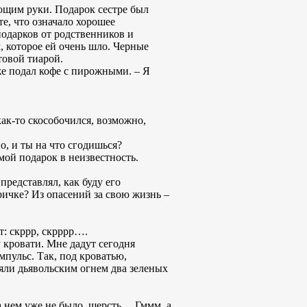
ающим руки. Подарок сестре был
те, что означало хорошее
подарков от родственников и
, которое ей очень шло. Черные
товой тиарой.
уже подал кофе с пирожными. – Я
ак-то скособочился, возможно,
о, и ты на что сгодишься?
ой подарок в неизвестность.
представлял, как буду его
тричке? Из опасений за свою жизнь –
т: скррр, скрррр….
у кровати. Мне дадут сегодня
мпульс. Так, под кроватью,
яли дьявольским огнем два зеленых
а нем уже не было, шерсть… Гммм, а