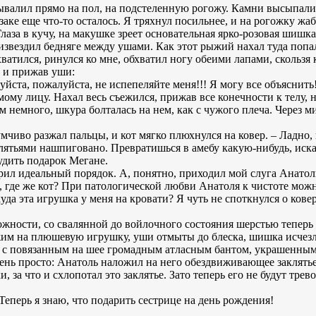
валил прямо на пол, на подстеленную рогожу. Камни высыпались
заке еще что-то осталось. Я тряхнул посильнее, и на рогожку ж
Глаза в кучу, на макушке зреет основательная ярко-розовая шишк
ризвездил бедняге между ушами. Как этот рыжий нахал туда попа
ватился, ринулся ко мне, обхватил ногу обеими лапами, скользя 
а и прижав уши:
йста, пожалуйста, не испепеляйте меня!!! Я могу все объяснить!
мому лицу. Нахал весь съежился, прижав все конечности к телу, 
 немного, шкура болталась на нем, как с чужого плеча. Через ми
думчиво разжал пальцы, и кот мягко плюхнулся на ковер. – Ладно,
аклятьями нашпиговано. Превратишься в амебу какую-нибудь, иска
удить подарок Мегане.
арил идеальный порядок. А, понятно, приходил мой слуга Анатоль
и, где же кот? При патологической любви Анатоля к чистоте мож
да эта игрушка у меня на кровати? Я чуть не споткнулся о кове
ожности, со свалянной до войлочного состояния шерстью теперь
жим на плюшевую игрушку, уши отмыты до блеска, шишка исчезл
, с повязанным на шее громадным атласным бантом, украшенны
ень просто: Анатоль наложил на него обездвиживающее заклятье.
 за что и схлопотал это заклятье. Зато теперь его не будут трев
 Теперь я знаю, что подарить сестрице на день рождения!