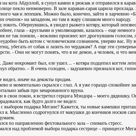
на кота Абдуллой, я сунул камни в рюкзак и отправился в кара
олнце пекло неимоверно. В зале караван-сарая царила прохлада.
леного чая и лепешек. Можно было, конечно, зайти в харчевню 
н очипок» на западном, но там в жару слишком много народу.
д локоть. Обернувшись, я увидел рыжего котяру, который неизве
обнее, глаза – круглыми и умоляющими, казалось – еще немного 
еня не так поняли, - вежливо произнес кот дрогнувшим голосом,
 неудобно быть котом с человеческим сознанием, уверяю вас. Ну
иц, убегать от собак и лазить по чердакам? А еще эти суеверны
сти. - Они не могут понять, что я не демон, а человек, и что ме
в. Даже некромант был, еле ушел… - котяра подцепил когтем лепе
ул обратно. – Я очень голоден, - задушевно признался кот, гипн
е видел, иначе на декокты продам.
чево и моментально скрылся с глаз. А я уже гораздо спокойнее за
нтально забыв про зачарованного вруна.
ти в свои покои, я встретил герцога Мэндора – моего дядюшку. О
радовался, как будто долго не видел:
е с выбором подарка Мегане? Кажется, ты новые камешки прита
ил я. Мысленно содрогнулся от макушки до кончиков носков сапо
идумаем.
лся по направлению фехтовального зала – снимать стресс.
думался над проблемой выбора подарка сестрице – принцессе Мег