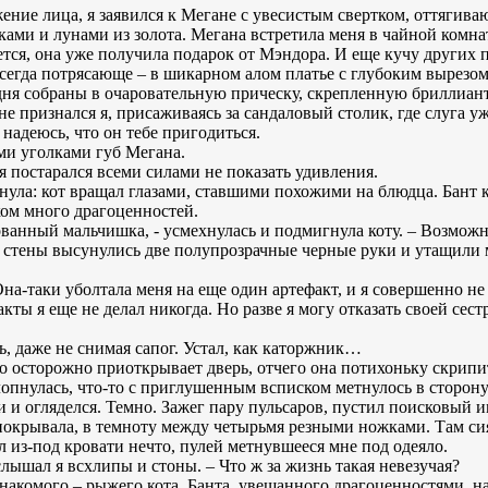
жение лица, я заявился к Мегане с увесистым свертком, оттягив
ками и лунами из золота. Мегана встретила меня в чайной комна
ется, она уже получила подарок от Мэндора. И еще кучу других 
всегда потрясающе – в шикарном алом платье с глубоким вырезом
ня собраны в очаровательную прическу, скрепленную бриллиан
не признался я, присаживаясь за сандаловый столик, где слуга 
 надеюсь, что он тебе пригодиться.
ими уголками губ Мегана.
- я постарался всеми силами не показать удивления.
нула: кот вращал глазами, ставшими похожими на блюдца. Бант к
ком много драгоценностей.
арованный мальчишка, - усмехнулась и подмигнула коту. – Возможн
 стены высунулись две полупрозрачные черные руки и утащили м
а-таки уболтала меня на еще один артефакт, и я совершенно не 
кты я еще не делал никогда. Но разве я могу отказать своей сес
ть, даже не снимая сапог. Устал, как каторжник…
то осторожно приоткрывает дверь, отчего она потихоньку скрипи
хлопнулась, что-то с приглушенным всписком метнулось в сторон
и и огляделся. Темно. Зажег пару пульсаров, пустил поисковый и
покрывала, в темноту между четырьмя резными ножками. Там си
 из-под кровати нечто, пулей метнувшееся мне под одеяло.
 услышал я всхлипы и стоны. – Что ж за жизнь такая невезучая?
знакомого – рыжего кота. Банта, увешанного драгоценностями, н