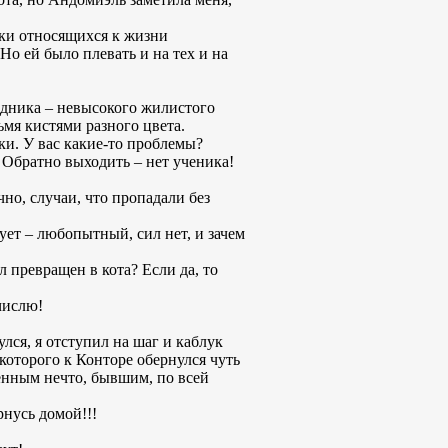
ски относящихся к жизни
Но ей было плевать и на тех и на
едника – невысокого жилистого
мя кистями разного цвета.
ки. У вас какие-то проблемы?
. Обратно выходить – нет ученика!
чно, случаи, что пропадали без
сует – любопытный, сил нет, и зачем
 превращен в кота? Если да, то
числю!
лся, я отступил на шаг и каблук
 которого к Конторе обернулся чуть
ленным нечто, бывшим, по всей
рнусь домой!!!