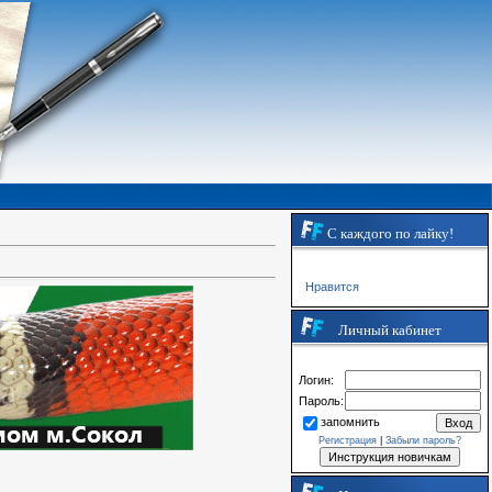
С каждого по лайку!
Нравится
Личный кабинет
Логин:
Пароль:
запомнить
Регистрация
|
Забыли пароль?