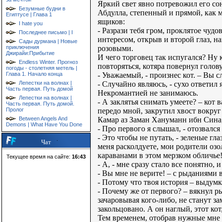
Яркий свет явно потревожил его сон
Безумные будни в
Абдулла, степенный и прямой, как 
Египтусе | Глава 1
ящиков:
I hate you
- Разрази тебя гром, проклятое чуд
Последнее письмо | I
интересом, открыв и второй глаз, н
Сады дурмана | Новые
розовыми.
приключения
Джирайи:Прибытие
И чего торговец так испугался? Ну к
Endless Winter. Прогноз
повторяться, котяра повернул голов
погоды - столетняя метель |
- Уважаемый, - произнес кот. – Вы 
Глава 1. Начало конца
- Случайно являюсь, - сухо ответил
Лепестки на волнах |
Часть первая. Путь домой
Некромантией не занимаюсь.
Лепестки на волнах |
- А заклятья снимать умеете? – кот
Часть первая. Путь домой.
передо мной, закрутил хвост вокр
Пролог
Камар аз Заман Хануманн ибн Сина
Between Angels And
Demons | What Have You Done
- Про первого я слышал, - отозвалс
- Это чтобы не путать, - зеленые г
Чат
меня расколдуете, мои родители оз
караванами в этом мерзком обличье!
Текущее время на сайте:
16:43
- А, - мне сразу стало все понятно
- Вы мне не верите! – с рыданиями в
- Потому что твоя история – выдумк
- Почему же от первого? – вякнул р
зачаровывая кого-либо, не станут за
закольцовано. А он наглый, этот ко
Тем временем, отобрав нужные мне к