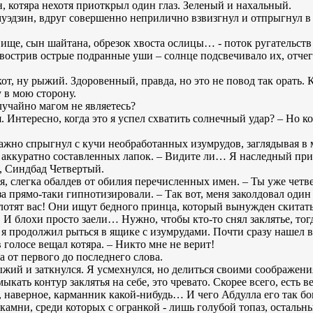
, котяра нехотя приоткрыл один глаз. Зеленый и нахальный.
муэдзин, вдруг совершенно неприлично взвизгнул и отпрыгнул в 
овище, сын шайтана, обрезок хвоста ослицы… - поток ругательст
авострив острые подранные уши – солнце подсвечивало их, отче
от, ну рыжий. Здоровенный, правда, но это не повод так орать. 
у в мою сторону.
случайно магом не являетесь?
 я. Интересно, когда это я успел схватить солнечный удар? – Но 
 важно спрыгнул с кучи необработанных изумрудов, заглядывая в 
уг аккуратно составленных лапок. – Видите ли… Я наследный п
, Синдбад Четвертый.
я я, слегка обалдев от обилия перечисленных имен. – Ты уже чет
лаза прямо-таки гипнотизировали. – Так вот, меня заколдовал од
олотят вас! Они ищут бедного принца, который вынужден скитат
 И блохи просто заели… Нужно, чтобы кто-то снял заклятье, тогд
, и я продолжил рыться в ящике с изумрудами. Почти сразу нашел
 голосе вещал котяра. – Никто мне не верит!
а от первого до последнего слова.
ыжий и заткнулся. Я усмехнулся, но делиться своими соображения
мыкать контур заклятья на себе, это чревато. Скорее всего, есть в
т, наверное, карманник какой-нибудь… И чего Абдулла его так бо
амни, среди которых с огранкой - лишь голубой топаз, остальны