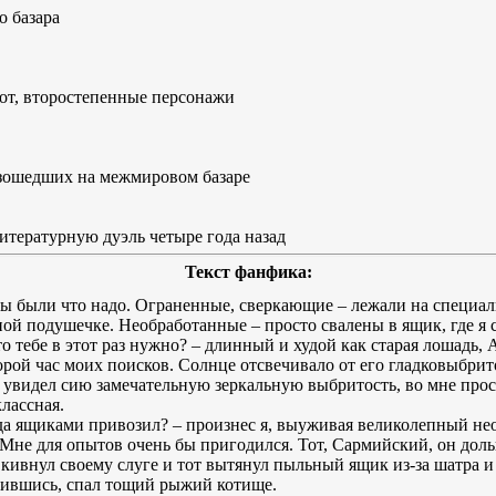
о базара
от, второстепенные персонажи
изошедших на межмировом базаре
литературную дуэль четыре года назад
Текст фанфика:
ы были что надо. Ограненные, сверкающие – лежали на специа
ой подушечке. Необработанные – просто свалены в ящик, где я 
что тебе в этот раз нужно? – длинный и худой как старая лошадь
орой час моих поисков. Солнце отсвечивало от его гладковыбрит
е увидел сию замечательную зеркальную выбритость, во мне прос
лассная.
сегда ящиками привозил? – произнес я, выуживая великолепный 
– Мне для опытов очень бы пригодился. Тот, Сармийский, он доль
ла кивнул своему слуге и тот вытянул пыльный ящик из-за шатра и
оившись, спал тощий рыжий котище.