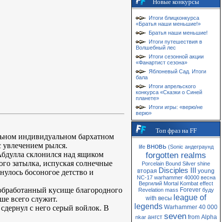
Новые конкурсы
Итоги блицконкурса
«Братья наши меньшие!»
Братья наши меньшие!
Итоги путешествия в
Волшебный лес
Итоги сезонной акции
«Фанартист сезона»
Яблоневый Сад. Итоги
бала
Итоги апрельского
конкурса «Сказки о Синей
планете»
Итоги игры: «верю/не
верю»
Топ фраз на FF
льном индивидуальном бархатном
с увлечением рылся.
вновь
life
(Sonic
андеграунд
, Абдулла склонился над ящиком
forgotten realms
ого затылка, испуская солнечные
Porcelain
Bound
Silver
shine
Disciples III
вторая
young
нулось босоногое детство и
NC-17
warhammer 40000
весна
Вергилий
Mortal Kombat
effect
необработанный кусище благородного
Forever
Revelation
mass
буду
league of
ше всего служит.
with
весы
legends
 сдернул с него серый войлок. В
Warhammer 40 000
seven
ангст
from
Alpha
nkar