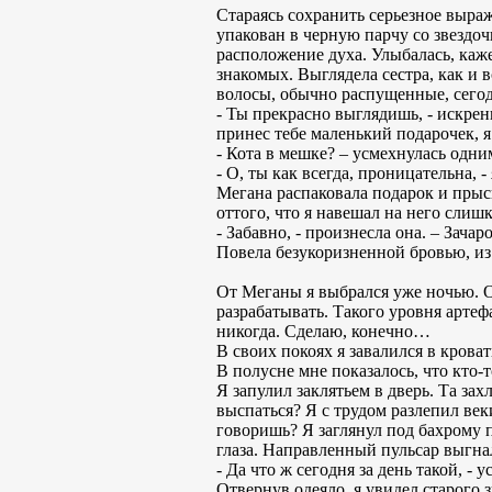
Стараясь сохранить серьезное выра
упакован в черную парчу со звездоч
расположение духа. Улыбалась, каж
знакомых. Выглядела сестра, как и 
волосы, обычно распущенные, сегод
- Ты прекрасно выглядишь, - искрен
принес тебе маленький подарочек, я
- Кота в мешке? – усмехнулась одн
- О, ты как всегда, проницательна, 
Мегана распаковала подарок и прыс
оттого, что я навешал на него слиш
- Забавно, - произнесла она. – Зач
Повела безукоризненной бровью, из
От Меганы я выбрался уже ночью. Он
разрабатывать. Такого уровня артефа
никогда. Сделаю, конечно…
В своих покоях я завалился в крова
В полусне мне показалось, что кто-
Я запулил заклятьем в дверь. Та за
выспаться? Я с трудом разлепил век
говоришь? Я заглянул под бахрому 
глаза. Направленный пульсар выгнал
- Да что ж сегодня за день такой, -
Отвернув одеяло, я увидел старого 