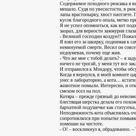
Содержимое походного рюкзака я вы
мешало. Судя по увесистости, в рюк
лапы врастопырку, хвост наотлете. 
кусок благородного опала, метко п
Я не успел опомниться, как кот подх
заорал, для верности зажмурив глаз
- Великий господин колдун!! Пожалу
Я взял его за шкирку, поднимая к са
неминуемой смерти. Весил он совсем
недоумевая, почему еще жив.
- Что же мне с тобой делать? – я за
ничего не трогай, у меня тут все з
И отправился к Мэндору, чтобы обс
Когда я вернулся, в моей комнате ц
унес в лабораторию, а кота… кстат
животное помыли. Интересно, и отку
смехом осел на пол.
Котяра – прежде грязный до невозм
блестящая шерстка делала его похо
бархатной подушечке как статуэтка
Неподвижность кота объяснялась оч
сопротивлялся при попытке помывки,
помешан на чистоте.
- О! – воскликнул я, обрадованно. –