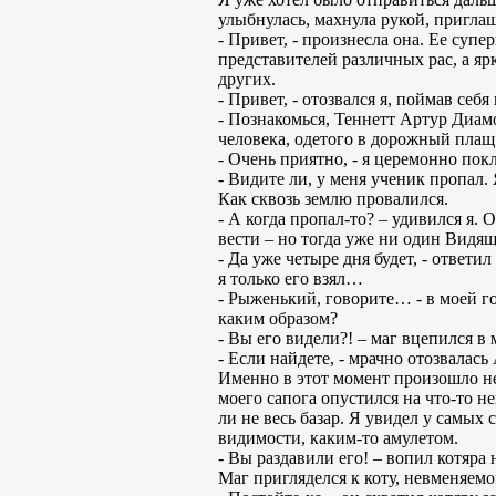
улыбнулась, махнула рукой, пригла
- Привет, - произнесла она. Ее суп
представителей различных рас, а яр
других.
- Привет, - отозвался я, поймав себ
- Познакомься, Теннетт Артур Диам
человека, одетого в дорожный плащ
- Очень приятно, - я церемонно пок
- Видите ли, у меня ученик пропал.
Как сквозь землю провалился.
- А когда пропал-то? – удивился я. 
вести – но тогда уже ни один Видящ
- Да уже четыре дня будет, - ответи
я только его взял…
- Рыженький, говорите… - в моей го
каким образом?
- Вы его видели?! – маг вцепился 
- Если найдете, - мрачно отозвалас
Именно в этот момент произошло нес
моего сапога опустился на что-то не
ли не весь базар. Я увидел у самых
видимости, каким-то амулетом.
- Вы раздавили его! – вопил котяра 
Маг пригляделся к коту, невменяемо