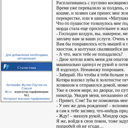
Расплатившись с пугливо косящимся 
Время уже перевалило за полдень, с
кошме, и хозяин сам принес мне зе
перекрестке, или в шинок «Матушки
Что-то пушистое толкнулось мне по
морда стала еще просительнее и жал
- Господин колдун, вы, наверное, м
заплачу вам за ваши услуги. Очень
Вам бы понравилось есть мышей и пт
хвостом, в колтунах свалявшейся шер
- А что, маги тебе не попадались?
Для добавления необходима
авторизация
- Двое хотели взять меня для опыто
машинально цапнул ее рукой и потян
Статистика
Я вздохнул. Ненавижу попрошаек.
- Забирай. Но чтобы я тебя больше н
Котяра вонзил зубы в золотистое пе
хозяином и отправился домой, моме
Антикафе Жучки-Паучки на
Соколе
Уже в своем мире, во дворце, по пу
fifi.ru
- агрегатор парфюмерии
никогда. Увидев меня, несказанно об
№1
Интернет магазин парфюмерии
- Привет, Сэм! Ты не поможешь мн
- У нее же день рождения! – вспомн
я сам к тебе загляну, что-нибудь пр
- Жду! – махнув рукой, Мэндор скры
Я же, войдя в свои покои, тоже за
попробуй ей не угоди…