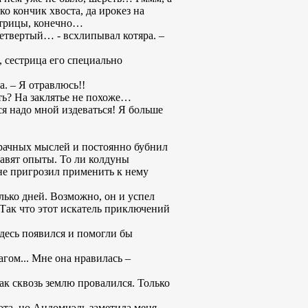
о кончик хвоста, да ирокез на
естрицы, конечно…
етвертый… - всхлипывал котяра. –
, сестрица его специально
а. – Я отравлюсь!!
хоть? На заклятье не похоже…
ся надо мной издеваться! Я больше
рачных мыслей и постоянно бубнил
ставят опыты. То ли колдуны
 не пригрозил применить к нему
олько дней. Возможно, он и успел
 Так что этот искатель приключений
здесь появился и помогли бы
агом... Мне она нравилась –
как сквозь землю провалился. Только
ота, но Андомиэль заметила меня,