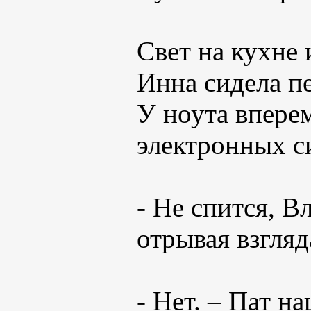
Свет на кухне 
Инна сидела пе
У ноута впере
электронных си
- Не спится, В
отрывая взгляд
- Нет. – Пат н