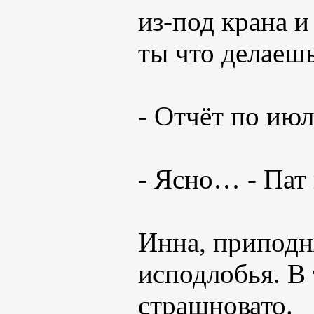
из-под крана и
ты что делаеш
- Отчёт по июл
- Ясно… - Пат 
Инна, приподня
исподлобья. В 
страшновато.