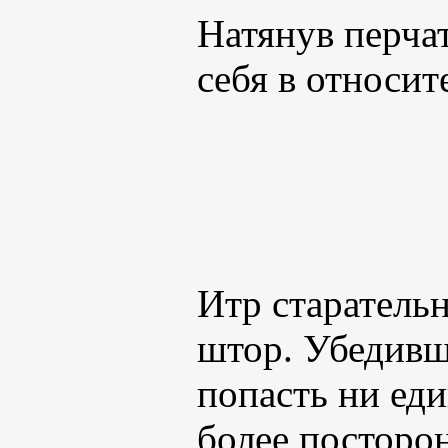
Натянув перчат
себя в относит
Итр старатель
штор. Убедивш
попасть ни еди
более посторон