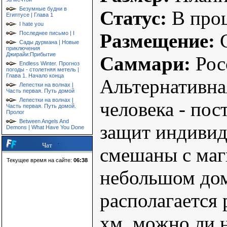
Безумные будни в
Статус:
В проц
Египтусе | Глава 1
I hate you
Размещение:
С
Последнее письмо | I
Сады дурмана | Новые
приключения
Джирайи:Прибытие
Саммари:
Росс
Endless Winter. Прогноз
погоды - столетняя метель |
Глава 1. Начало конца
Альтернативна
Лепестки на волнах |
Часть первая. Путь домой
Лепестки на волнах |
человека - пос
Часть первая. Путь домой.
Пролог
Between Angels And
защит индивид
Demons | What Have You Done
Чат
смешаны с маги
Текущее время на сайте:
06:38
небольшом дом
располагается 
хм, можно ли 