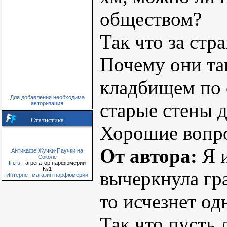
обществом?
Так что за ст
Почему они та
кладбищем по 
Для добавления необходима
старые стены 
авторизация
Статистика
Хорошие вопрос
От автора:
Я и
Антикафе Жучки-Паучки на
Соколе
fifi.ru
- агрегатор парфюмерии
№1
вычеркнула гра
Интернет магазин парфюмерии
то исчезнет од
Так что пусть 