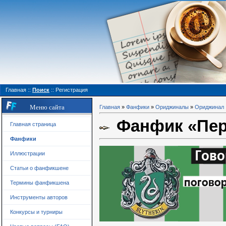
Главная
::
Поиск
::
Регистрация
Меню сайта
Главная
»
Фанфики
»
Ориджиналы
»
Ориджинал
Фанфик «Пере
Главная страница
Фанфики
Иллюстрации
Статьи о фанфикшене
Термины фанфикшена
Инструменты авторов
Конкурсы и турниры