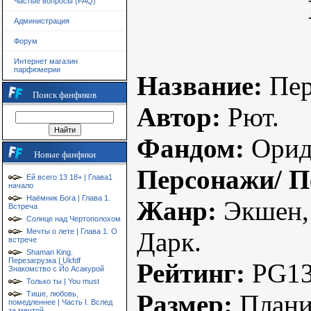
Частые вопросы (FAQ)
Администрация
Форум
Интернет магазин
парфюмерии
Название:
Пер
Поиск фанфиков
Автор:
Рют.
Фандом:
Орид
Новые фанфики
Персонажи/ П
Ей всего 13 18+ | Глава1
начало
Наёмник Бога | Глава 1.
Жанр:
Экшен, 
Встреча
Солнце над Чертополохом
Дарк.
Мечты о лете | Глава 1. О
встрече
Shaman King.
Перезагрузка | Ukfdf
Рейтинг:
PG13
Знакомство с Йо Асакурой
Только ты | You must
Размер:
Плани
Тише, любовь,
помедленнее | Часть I. Вслед
за мечтой