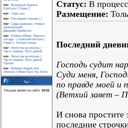
Статус:
В процессе
Безумные будни в
Египтусе | Глава 1
Размещение:
Толь
I hate you
Последнее письмо | I
Сады дурмана | Новые
приключения
Джирайи:Прибытие
Endless Winter. Прогноз
погоды - столетняя метель |
Последний дневни
Глава 1. Начало конца
Лепестки на волнах |
Часть первая. Путь домой
Лепестки на волнах |
Часть первая. Путь домой.
Господь судит на
Пролог
Between Angels And
Суди меня, Господ
Demons | What Have You Done
по правде моей и 
Чат
Текущее время на сайте:
10:02
(Ветхий завет – П
И снова простите 
последние строчки