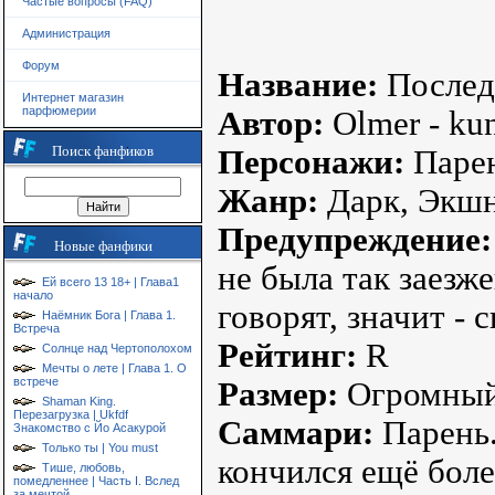
Частые вопросы (FAQ)
Администрация
Форум
Название:
Послед
Интернет магазин
парфюмерии
Автор:
Olmer - ku
Поиск фанфиков
Персонажи:
Парен
Жанр:
Дарк, Экшн
Предупреждение:
Новые фанфики
не была так заезже
Ей всего 13 18+ | Глава1
начало
говорят, значит - 
Наёмник Бога | Глава 1.
Встреча
Рейтинг:
R
Солнце над Чертополохом
Мечты о лете | Глава 1. О
встрече
Размер:
Огромный
Shaman King.
Перезагрузка | Ukfdf
Саммари:
Парень.
Знакомство с Йо Асакурой
Только ты | You must
кончился ещё боле
Тише, любовь,
помедленнее | Часть I. Вслед
за мечтой