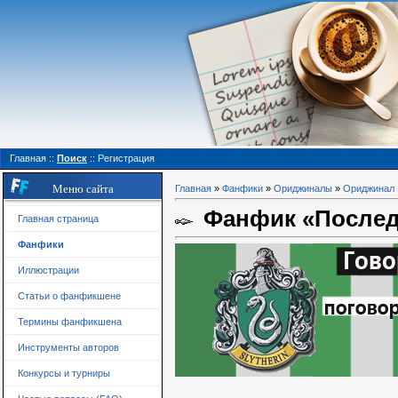
Главная
::
Поиск
::
Регистрация
Меню сайта
Главная
»
Фанфики
»
Ориджиналы
»
Ориджинал
Фанфик «Последн
Главная страница
Фанфики
Иллюстрации
Статьи о фанфикшене
Термины фанфикшена
Инструменты авторов
Конкурсы и турниры