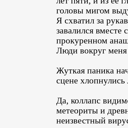
лет пяти, и из её 
головы мигом выд
Я схватил за рукав
завалился вместе с
прокуренном анаш
Люди вокруг меня 
Жуткая паника нач
сцене хлопнулись 
Да, коллапс видим
метеориты и древн
неизвестный вир