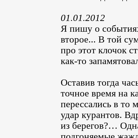
01.01.2012
Я пишу о событиях
второе... В той су
про этот клочок ст
как-то запамятов
Оставив тогда час
точное время на ка
перессались в то 
удар курантов. Вд
из берегов?… Одна
подгоняемые жажд