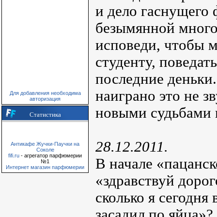
и дело гаснущего 
безымянной многоэ
исповеди, чтобы 
студенту, поведать
последние деньки.
наиграно это не з
Для добавления необходима
авторизация
новыми судьбами 
Статистика
28.12.2011.
Антикафе Жучки-Паучки на
Соколе
fifi.ru
- агрегатор парфюмерии
В начале «пацанск
№1
Интернет магазин парфюмерии
«здравствуй дорог
сколько я сегодня
засадил по яйца»?