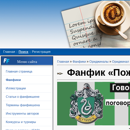
Главная
::
Поиск
::
Регистрация
Меню сайта
Главная
»
Фанфики
»
Ориджиналы
»
Ориджинал
Фанфик «Пож
Главная страница
Фанфики
Иллюстрации
Статьи о фанфикшене
Термины фанфикшена
Инструменты авторов
Конкурсы и турниры