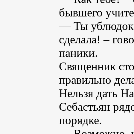
бывшего учите
— Ты ублюдок, 
сделала! – гов
паники.
Священник стоя
правильно дела
Нельзя дать Н
Себастьян рядо
порядке.
— Возможно, н