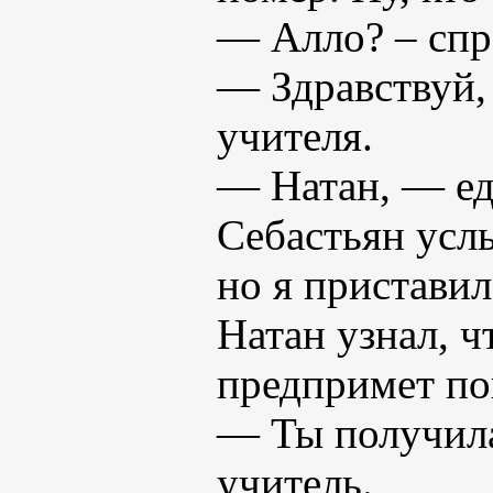
— Алло? – спр
— Здравствуй,
учителя.
— Натан, — ед
Себастьян усл
но я приставил
Натан узнал, ч
предпримет поп
— Ты получила
учитель.