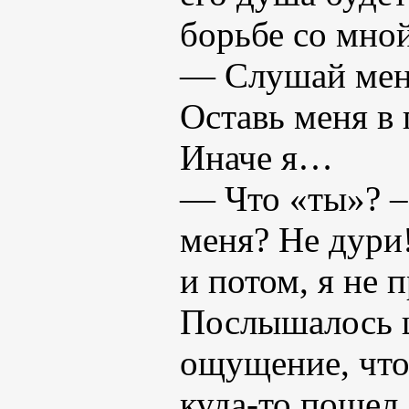
борьбе со мн
— Слушай меня
Оставь меня в 
Иначе я…
— Что «ты»? –
меня? Не дури!
и потом, я не 
Послышалось ш
ощущение, что
куда-то пошел,