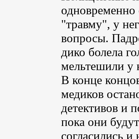
одновременно с
"травму", у не
вопросы. Падре
дико болела го
мельтешили у н
В конце концо
медиков остан
детективов и 
пока они буду
согласились и