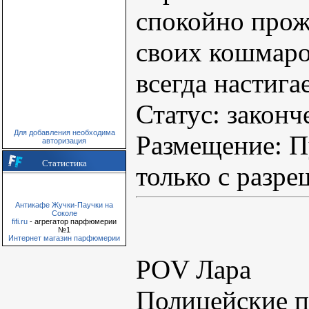
спокойно прож
своих кошмаро
всегда настигае
Статус: законч
Для добавления необходима
Размещение: П
авторизация
Статистика
только с разре
Антикафе Жучки-Паучки на
Соколе
fifi.ru
- агрегатор парфюмерии
№1
Интернет магазин парфюмерии
POV Лара
Полицейские п