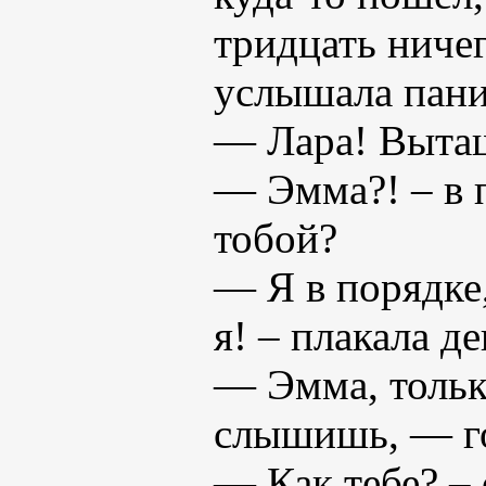
тридцать ничег
услышала пани
— Лара! Вытащ
— Эмма?! – в п
тобой?
— Я в порядке,
я! – плакала д
— Эмма, только
слышишь, — го
— Как тебе? –