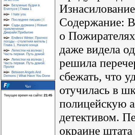
Изнасилование
Безумные будни в
Египтусе | Глава 1
I hate you
Содержание: В
Последнее письмо | I
Сады дурмана | Новые
приключения
о Пожирателях
Джирайи:Прибытие
Endless Winter. Прогноз
погоды - столетняя метель |
даже видела од
Глава 1. Начало конца
Лепестки на волнах |
Часть первая. Путь домой
решила перече
Лепестки на волнах |
Часть первая. Путь домой.
Пролог
сбежать, что у
Between Angels And
Demons | What Have You Done
отучилась в шк
Чат
Текущее время на сайте:
21:45
полицейскую а
детективом. Пе
окраине штата 