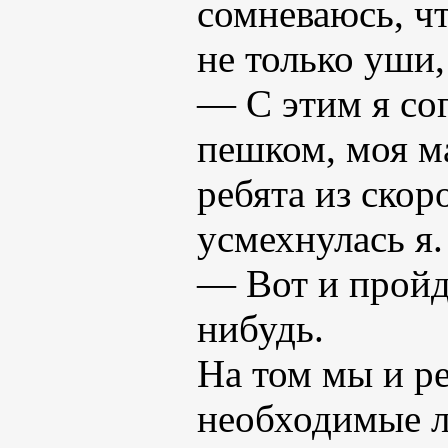
сомневаюсь, ч
не только уши, 
— С этим я сог
пешком, моя ма
ребята из ско
усмехнулась я.
— Вот и пройд
нибудь.
На том мы и р
необходимые ле