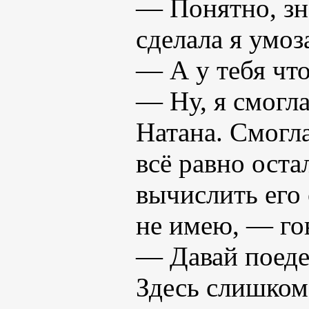
— Понятно, зн
сделала я умоз
— А у тебя чт
— Ну, я смогла
Натана. Смогл
всё равно оста
вычислить его
не имею, — гов
— Давай поеде
Здесь слишком