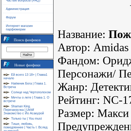
Частые вопросы (FAQ)
Администрация
Форум
Интернет магазин
парфюмерии
Название:
Пож
Поиск фанфиков
Автор: Amidas
Фандом: Орид
Новые фанфики
Персонажи/ Пе
Ей всего 13 18+ | Глава1
начало
Жанр: Детекти
Наёмник Бога | Глава 1.
Встреча
Солнце над Чертополохом
Рейтинг: NC-1
Мечты о лете | Глава 1. О
встрече
Shaman King.
Размер: Макси
Перезагрузка | Ukfdf
Знакомство с Йо Асакурой
Только ты | You must
Предупреждени
Тише, любовь,
помедленнее | Часть I. Вслед
за мечтой