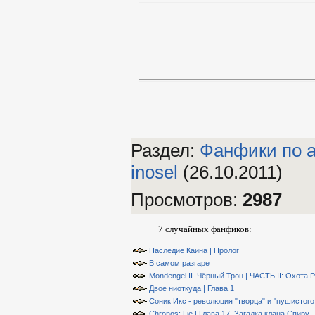
Раздел:
Фанфики по а
inosel
(26.10.2011)
Просмотров
:
2987
7 случайных фанфиков:
Наследие Каина | Пролог
В самом разгаре
Mondengel II. Чёрный Трон | ЧАСТЬ II: Охота 
Двое ниоткуда | Глава 1
Соник Икс - революция "творца" и "пушистого 
Chronos: Lie | Глава 17. Загадка клана Спиру