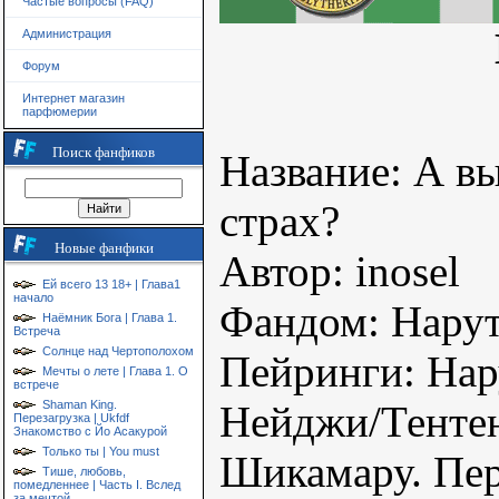
Частые вопросы (FAQ)
Администрация
Форум
Интернет магазин
парфюмерии
Поиск фанфиков
Название: А в
страх?
Новые фанфики
Автор: inosel
Ей всего 13 18+ | Глава1
начало
Фандом: Нару
Наёмник Бога | Глава 1.
Встреча
Солнце над Чертополохом
Пейринги: Нар
Мечты о лете | Глава 1. О
встрече
Shaman King.
Нейджи/Тентен
Перезагрузка | Ukfdf
Знакомство с Йо Асакурой
Только ты | You must
Шикамару. Пер
Тише, любовь,
помедленнее | Часть I. Вслед
за мечтой