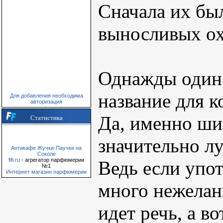
Сначала их бы
выносливых ох
Однажды один 
название для 
Для добавления необходима
авторизация
Да, именно ши
Статистика
значительно л
Антикафе Жучки-Паучки на
Соколе
fifi.ru
- агрегатор парфюмерии
Ведь если упот
№1
Интернет магазин парфюмерии
много нежелан
идет речь, а в