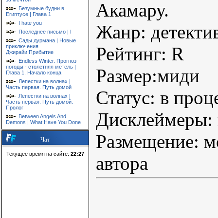
Акамару.
Безумные будни в
Египтусе | Глава 1
I hate you
Жанр: детекти
Последнее письмо | I
Сады дурмана | Новые
приключения
Рейтинг: R
Джирайи:Прибытие
Endless Winter. Прогноз
погоды - столетняя метель |
Размер:миди
Глава 1. Начало конца
Лепестки на волнах |
Часть первая. Путь домой
Статус: в проц
Лепестки на волнах |
Часть первая. Путь домой.
Пролог
Дисклеймеры: 
Between Angels And
Demons | What Have You Done
Размещение: м
Чат
Текущее время на сайте:
22:27
автора