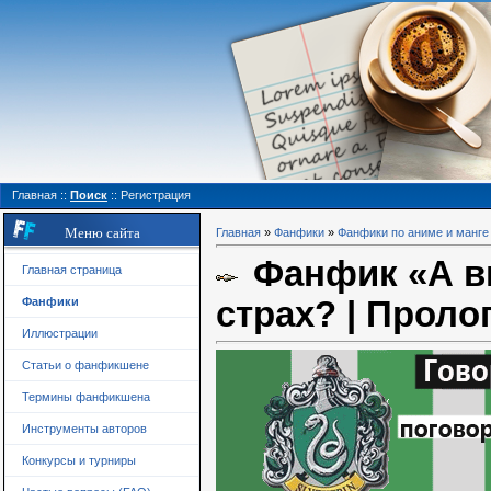
Главная
::
Поиск
::
Регистрация
Меню сайта
Главная
»
Фанфики
»
Фанфики по аниме и манге
Фанфик «А в
Главная страница
страх? | Проло
Фанфики
Иллюстрации
Статьи о фанфикшене
Термины фанфикшена
Инструменты авторов
Конкурсы и турниры