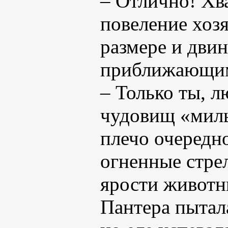
– Отлично! Хва
повеление хозя
размере и дви
приближающим
– Только ты, л
чудовищ «милы
плечо очередно
огненные стре
ярости животн
Пантера пытал