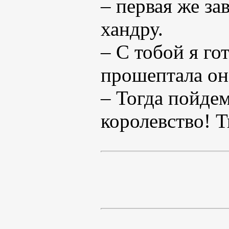
– первая же з
хандру.
– С тобой я го
прошептала он
– Тогда пойде
королевство! Т