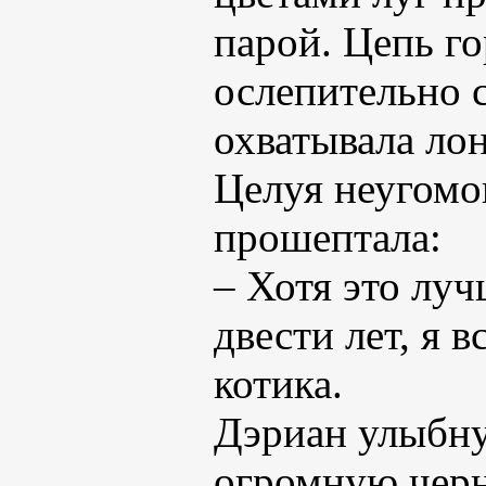
парой. Цепь г
ослепительно 
охватывала ло
Целуя неугомо
прошептала:
– Хотя это лу
двести лет, я в
котика.
Дэриан улыбну
огромную черн