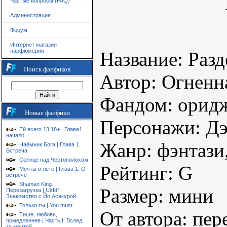
Частые вопросы (FAQ)
Администрация
Форум
Интернет магазин
парфюмерии
Название: Разд
Поиск фанфиков
Автор: Огненн
Фандом: орид
Новые фанфики
Персонажи: Д
Ей всего 13 18+ | Глава1
начало
Жанр: фэнтази
Наёмник Бога | Глава 1.
Встреча
Солнце над Чертополохом
Рейтинг: G
Мечты о лете | Глава 1. О
встрече
Shaman King.
Размер: мини
Перезагрузка | Ukfdf
Знакомство с Йо Асакурой
Только ты | You must
От автора: пер
Тише, любовь,
помедленнее | Часть I. Вслед
за мечтой