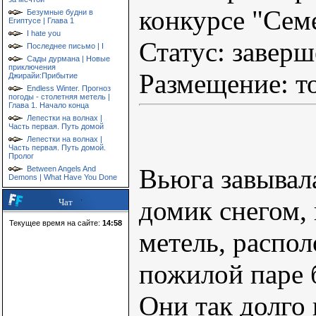
конкурсе "Сем
Безумные будни в
Египтусе | Глава 1
I hate you
Статус: завер
Последнее письмо | I
Сады дурмана | Новые
приключения
Размещение: то
Джирайи:Прибытие
Endless Winter. Прогноз
погоды - столетняя метель |
Глава 1. Начало конца
Лепестки на волнах |
Часть первая. Путь домой
Лепестки на волнах |
Часть первая. Путь домой.
Пролог
Вьюга завывал
Between Angels And
Demons | What Have You Done
домик снегом,
Чат
Текущее время на сайте:
14:58
метель, распо
пожилой паре 
Они так долго