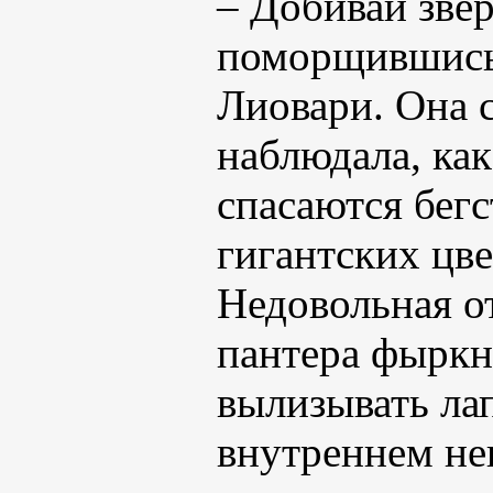
– Добивай зве
поморщившись,
Лиовари. Она с
наблюдала, как
спасаются бег
гигантских цве
Недовольная о
пантера фыркн
вылизывать лап
внутреннем не