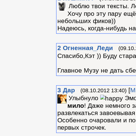
Люблю твои тексты. Л
Хочу про эту пару ещё
небольших фиков))
Надеюсь, когда-нибудь н
2
Огненная_Леди
(09.10
Спасибо,Кэт )) Буду стар
Главное Музу не дать сбе
3
Дар
[
М
(08.10.2012 13:40)
Улыбнуло
Эмо
мило
! Даже немного з
развлекаться завоевывая 
Особенно очаровали и по
первых строчек.