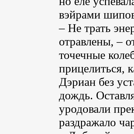
но еле успева
вэйрами шипов
– Не трать эне
отравлены, – о
точечные коле
прицелиться, к
Дэриан без ус
дождь. Оставл
уродовали пре
раздражало ча