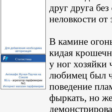
друг друга без
неловкости от 
В камине огонь
Для добавления необходима
кидая крошечн
авторизация
Статистика
у ног хозяйки
любимец был ч
Антикафе Жучки-Паучки на
Соколе
fifi.ru
- агрегатор парфюмерии
поведение плам
№1
Интернет магазин парфюмерии
фыркать, но ж
демонстрирова