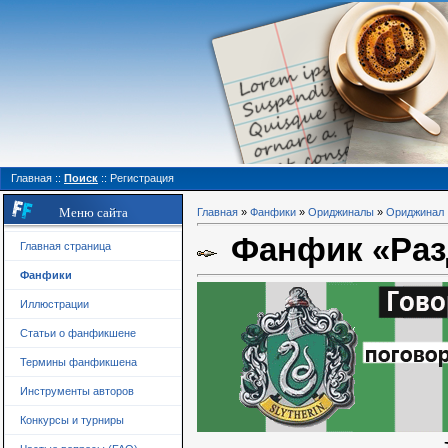
Главная
::
Поиск
::
Регистрация
Меню сайта
Главная
»
Фанфики
»
Ориджиналы
»
Ориджинал
Фанфик «Разд
Главная страница
Фанфики
Иллюстрации
Статьи о фанфикшене
Термины фанфикшена
Инструменты авторов
Конкурсы и турниры