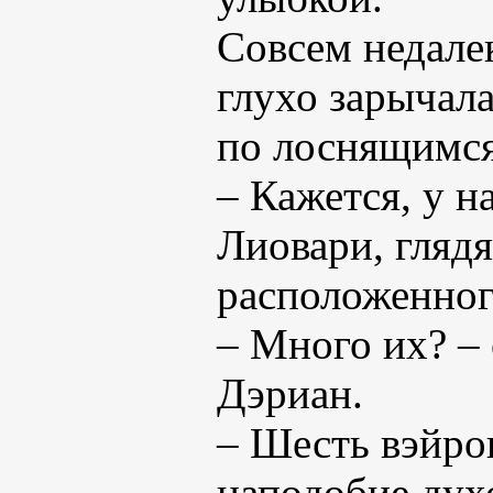
Совсем недале
глухо зарычал
по лоснящимся
– Кажется, у н
Лиовари, глядя
расположенного
– Много их? – 
Дэриан.
– Шесть вэйро
наподобие дух