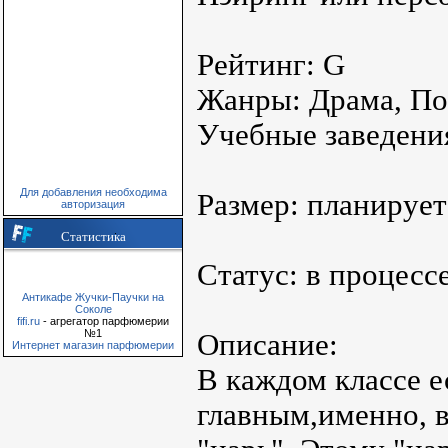
Рейтинг: G
Жанры: Драма, Пов
Учебные заведени
Для добавления необходима
Размер: планируе
авторизация
Статистика
Статус: в процесс
Антикафе Жучки-Паучки на
Соколе
fifi.ru
- агрегатор парфюмерии
№1
Описание:
Интернет магазин парфюмерии
В каждом классе е
главным,именно, в