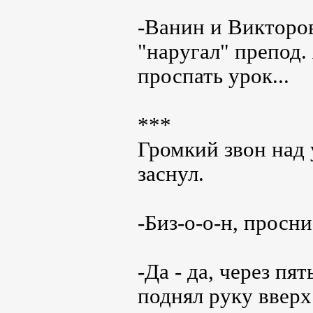
-Ванин и Викторов
"наругал" препод. 
проспать урок...
***
Громкий звон над 
заснул.
-Биз-о-о-н, просни
-Да - да, через пя
поднял руку вверх