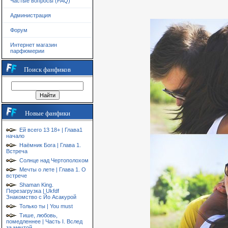
Частые вопросы (FAQ)
Администрация
Форум
Интернет магазин
парфюмерии
Поиск фанфиков
Новые фанфики
Ей всего 13 18+ | Глава1
начало
Наёмник Бога | Глава 1.
Встреча
Солнце над Чертополохом
Мечты о лете | Глава 1. О
встрече
Shaman King.
Перезагрузка | Ukfdf
Знакомство с Йо Асакурой
Только ты | You must
Тише, любовь,
помедленнее | Часть I. Вслед
за мечтой