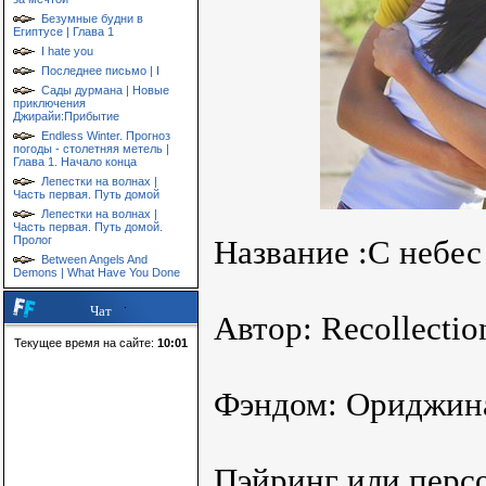
Безумные будни в
Египтусе | Глава 1
I hate you
Последнее письмо | I
Сады дурмана | Новые
приключения
Джирайи:Прибытие
Endless Winter. Прогноз
погоды - столетняя метель |
Глава 1. Начало конца
Лепестки на волнах |
Часть первая. Путь домой
Лепестки на волнах |
Часть первая. Путь домой.
Пролог
Название :С небес
Between Angels And
Demons | What Have You Done
Чат
Автор: Recollectio
Текущее время на сайте:
10:01
Фэндом: Ориджин
Пэйринг или персо