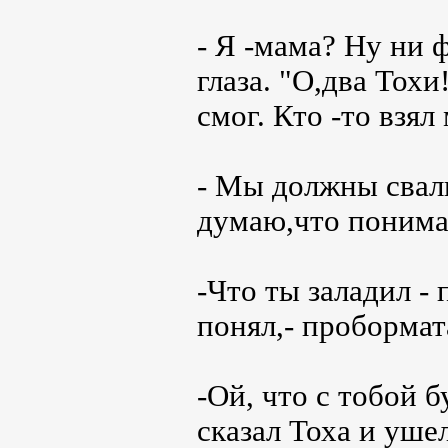
- Я -мама? Ну ни ф
глаза. "О,два Тохи
смог. Кто -то взял
- Мы должны свали
думаю,что понимае
-Что ты заладил -
понял,- пробормат
-Ой, что с тобой б
сказал Тоха и ушел