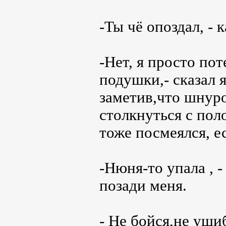
-Ты чё опоздал, -
-Нет, я просто пот
подушки,- сказал я
заметив,что шнур
столкнуться с поло
тоже посмеялся, ес
-Нюня-то упала , -
позади меня.
- Не бойся,не ушиб