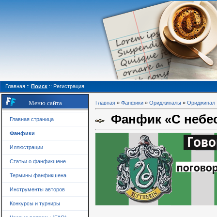
Главная
::
Поиск
::
Регистрация
Меню сайта
Главная
»
Фанфики
»
Ориджиналы
»
Ориджинал
Фанфик «С небес 
Главная страница
Фанфики
Иллюстрации
Статьи о фанфикшене
Термины фанфикшена
Инструменты авторов
Конкурсы и турниры