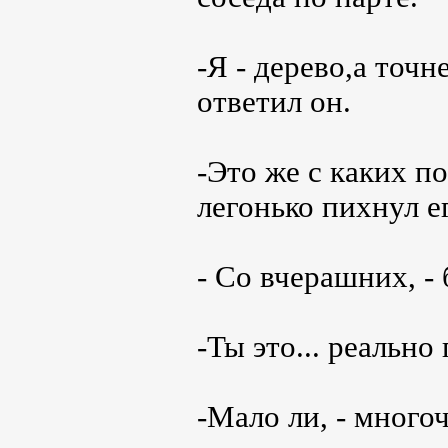
-Я - дерево,а точн
ответил он.
-Это же с каких по
легонько пихнул ег
- Со вчерашних, - 
-Ты это... реальн
-Мало ли, - много