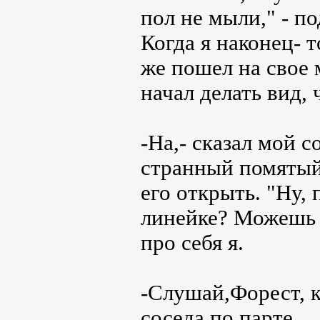
пол не мыли," - по
Когда я наконец- т
же пошел на свое 
начал делать вид,
-На,- сказал мой с
странный помятый 
его открыть. "Ну, 
линейке? Можешь н
про себя я.
-Слушай,Форест, к
соседа по парте.