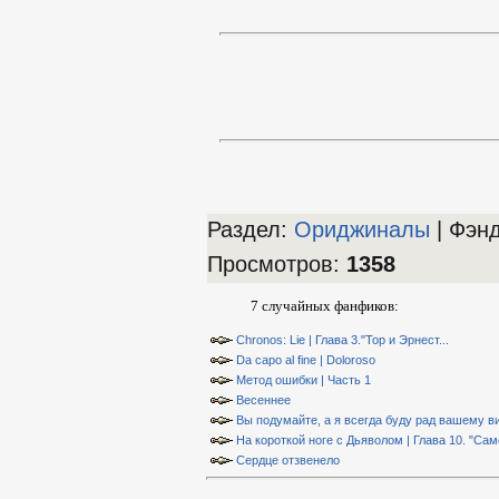
Раздел:
Ориджиналы
| Фэн
Просмотров
:
1358
7 случайных фанфиков:
Chronos: Lie | Глава 3."Тор и Эрнест...
Da capo al fine | Doloroso
Метод ошибки | Часть 1
Весеннее
Вы подумайте, а я всегда буду рад вашему в
На короткой ноге с Дьяволом | Глава 10. "Сам
Сердце отзвенело