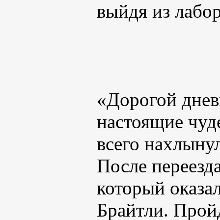
выйдя из лабо
«Дорогой дневн
настоящие чуде
всего нахлынул
После переезда
который оказа
Брайтли. Пройд