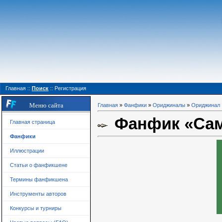
Главная
::
Поиск
::
Регистрация
Меню сайта
Главная
»
Фанфики
»
Ориджиналы
»
Ориджинал
Фанфик «Сама
Главная страница
Фанфики
Иллюстрации
Статьи о фанфикшене
Термины фанфикшена
Инструменты авторов
Конкурсы и турниры