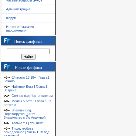
Частые вопросы (FAQ)
Администрация
Форум
Интернет магазин
парфюмерии
Поиск фанфиков
Новые фанфики
Ей всего 13 18+ | Глава1
начало
Наёмник Бога | Глава 1.
Встреча
Солнце над Чертополохом
Мечты о лете | Глава 1. О
встрече
Shaman King.
Перезагрузка | Ukfdf
Знакомство с Йо Асакурой
Только ты | You must
Тише, любовь,
помедленнее | Часть I. Вслед
за мечтой