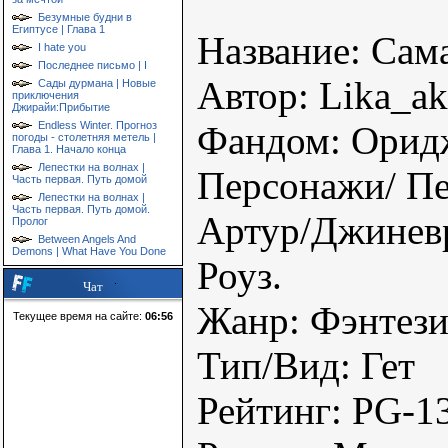
Безумные будни в
Египтусе | Глава 1
Название: Сам
I hate you
Последнее письмо | I
Автор: Lika_a
Сады дурмана | Новые
приключения
Джирайи:Прибытие
Endless Winter. Прогноз
Фандом: Орид
погоды - столетняя метель |
Глава 1. Начало конца
Лепестки на волнах |
Персонажи/ Пе
Часть первая. Путь домой
Лепестки на волнах |
Часть первая. Путь домой.
Артур/Джиневр
Пролог
Between Angels And
Demons | What Have You Done
Роуз.
Чат
Жанр: Фэнтези,
Текущее время на сайте:
06:56
Тип/Вид: Гет
Рейтинг: PG-1