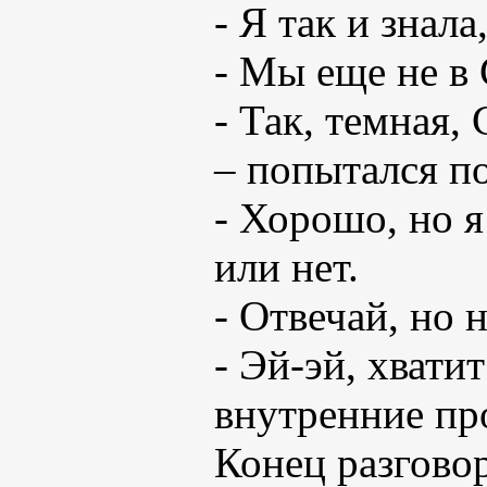
- Я так и знал
- Мы еще не в 
- Так, темная,
– попытался п
- Хорошо, но я
или нет.
- Отвечай, но 
- Эй-эй, хвати
внутренние пр
Конец разгово