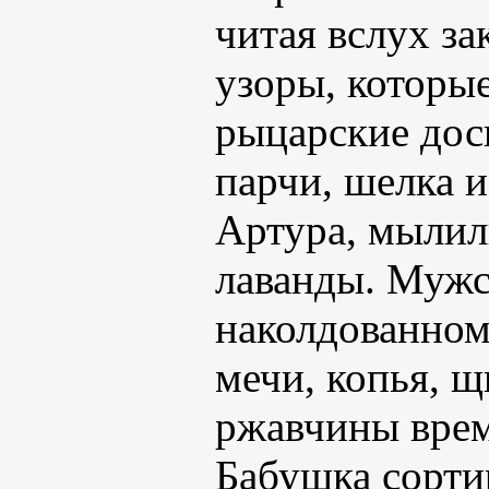
читая вслух з
узоры, которые
рыцарские досп
парчи, шелка 
Артура, мылили
лаванды. Мужс
наколдованном 
мечи, копья, 
ржавчины врем
Бабушка сорти