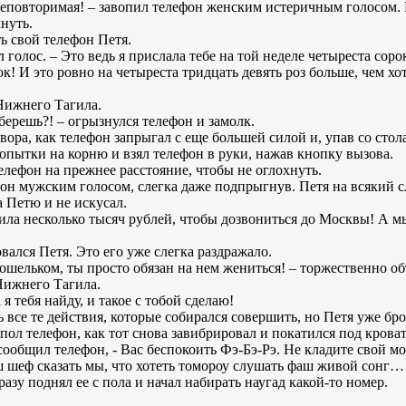
 неповторимая! – завопил телефон женским истеричным голосом. 
хнуть.
ть свой телефон Петя.
л голос. – Это ведь я прислала тебе на той неделе четыреста со
! И это ровно на четыреста тридцать девять роз больше, чем хот
 Нижнего Тагила.
 берешь?! – огрызнулся телефон и замолк.
овора, как телефон запрыгал с еще большей силой и, упав со стол
опытки на корню и взял телефон в руки, нажав кнопку вызова.
телефон на прежнее расстояние, чтобы не оглохнуть.
фон мужским голосом, слегка даже подпрыгнув. Петя на всякий с
а Петю и не искусал.
атила несколько тысяч рублей, чтобы дозвониться до Москвы! А 
овался Петя. Это его уже слегка раздражало.
 кошельком, ты просто обязан на нем жениться! – торжественно об
 Нижнего Тагила.
а я тебя найду, и такое с тобой сделаю!
ь все те действия, которые собирался совершить, но Петя уже бро
ол телефон, как тот снова завибрировал и покатился под кроват
сообщил телефон, - Вас беспокоить Фэ-Бэ-Рэ. Не кладите свой м
ш шеф сказать мы, что хотеть томороу слушать фаш живой сонг…
азу поднял ее с пола и начал набирать наугад какой-то номер.