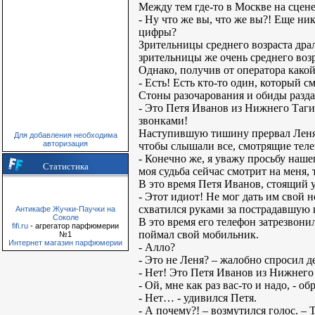
Между тем где-то в Москве на сцен
- Ну что же вы, что же вы?! Еще ни
цифры?
Зрительницы среднего возраста дра
зрительницы же очень среднего возр
Однако, получив от оператора какой
- Есть! Есть кто-то один, который с
Стоны разочарования и обиды разда
- Это Петя Иванов из Нижнего Таги
звонками!
Наступившую тишину прервал Леня Т
Для добавления необходима
авторизация
чтобы слышали все, смотрящие теле
- Конечно же, я уважу просьбу наше
Статистика
моя судьба сейчас смотрит на меня
В это время Петя Иванов, стоящий 
- Этот идиот! Не мог дать им свой н
схватился руками за пострадавшую 
Антикафе Жучки-Паучки на
Соколе
В это время его телефон затрезвони
fifi.ru
- агрегатор парфюмерии
поймал свой мобильник.
№1
Интернет магазин парфюмерии
- Алло?
- Это не Леня? – жалобно спросил д
- Нет! Это Петя Иванов из Нижнего
- Ой, мне как раз вас-то и надо, - 
- Нет… - удивился Петя.
- А почему?! – возмутился голос. 