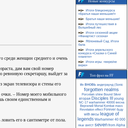
Новые конкурсы
Итоги блицконкурса
«Братья наши меньшие!»
Братья наши меньшие!
Итоги путешествия в
Волшебный лес
Итоги сезонной акции
«Фанартист сезона»
Яблоневый Сад. Итоги
бала
Итоги апрельского
конкурса «Сказки о Синей
планете»
го среди женщин среднего и очень
Итоги игры: «верю/не
верю»
озраста, дам вам свой номер
ою ревнивую секретаршу, выйдет за
Топ фраз на FF
 экран телевизора и стены его
вновь
life
андеграунд
(Sonic
forgotten realms
е очки. – Номер моего мобильного
Porcelain
shine
Bound
Silver
Disciples III
вторая
young
аешь своим единственным и
NC-17
warhammer 40000
весна
Вергилий
Mortal Kombat
mass
Forever
Revelation
effect
буду
league of
with
весы
legends
ловить его в сантиметре от пола.
Warhammer 40 000
seven
ангст
from
Alpha
nkar