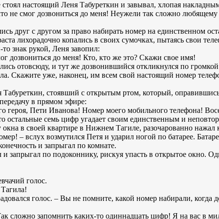
е стоял настоящий Леня Табуреткин и завывал, хлопая накладны
кто не смог дозвониться до меня! Неужели так сложно любящему 
лись друг с другом за право набирать номер на единственном ос
аста лихорадочно копались в своих сумочках, пытаясь свои тел
-то знак рукой, Леня завопил:
мог дозвониться до меня! Кто, кто же это? Скажи свое имя!
лись отовсюду, и тут же дозвонившийся откликнулся по громкой 
ла. Скажите уже, наконец, им всем свой настоящий номер телефо
абуреткин, стоявший с открытым ртом, который, оправившись, 
передачу в прямом эфире:
го героя, Пети Иванова! Номер моего мобильного телефона! Вос
, то остальные семь цифр угадает своим единственным и неповт
у окна в своей квартире в Нижнем Тагиле, разочарованно нажал 
омер! – вслух возмутился Петя и ударил ногой по батарее. Батаре
конечность и запрыгал по комнате.
л и запрыгал по подоконнику, рискуя упасть в открытое окно. О
евчачий голос.
 Тагила!
обрадовался голос. – Вы не помните, какой номер набирали, когда
– Так сложно запомнить каких-то одиннадцать цифр! Я на вас в 