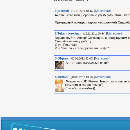
1
justbell
[
Материал
]
(10.11.2011 18:44)
Ахаха. Боже мой, нереально улыбнуло. Жаль, бес
Прекрасный ориндж, поднял настроение!) Спасиб
2
Tekaririka-chan
[
Материал
]
(15.11.2011 00:34)
Здравствуйте, Автор! Соглашусь с предыдущим к
Спасибо за вашу работу.
С ув. Рика-чан
P.S. *пошла читать другие ваши фф*
3
Olgino
[
Материал
]
(05.01.2012 23:00)
А что такое накладные очки?
4
Мелыч
[
Материал
]
(10.05.2012 13:20)
Феерично xDD Жалко Петю - так попасть вп
знаменит в жанре "юмор")
Спасибо за улыбку))