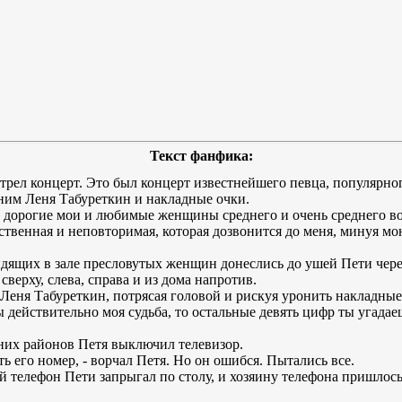
Текст фанфика:
отрел концерт. Это был концерт известнейшего певца, популярно
оним Леня Табуреткин и накладные очки.
ь я, дорогие мои и любимые женщины среднего и очень среднего в
ственная и неповторимая, которая дозвонится до меня, минуя м
дящих в зале пресловутых женщин донеслись до ушей Пети через
сверху, слева, справа и из дома напротив.
 Леня Табуреткин, потрясая головой и рискуя уронить накладны
ы действительно моя судьба, то остальные девять цифр ты угад
них районов Петя выключил телевизор.
ать его номер, - ворчал Петя. Но он ошибся. Пытались все.
телефон Пети запрыгал по столу, и хозяину телефона пришлось 