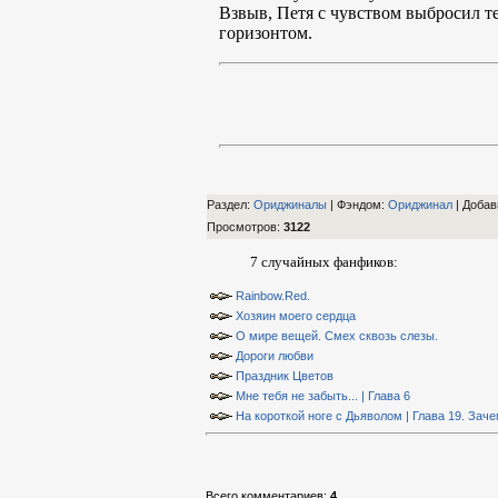
Взвыв, Петя с чувством выбросил те
горизонтом.
Раздел:
Ориджиналы
| Фэндом
:
Ориджинал
|
Добав
Просмотров
:
3122
7 случайных фанфиков:
Rainbow.Red.
Хозяин моего сердца
О мире вещей. Смех сквозь слезы.
Дороги любви
Праздник Цветов
Мне тебя не забыть... | Глава 6
На короткой ноге с Дьяволом | Глава 19. Зач
Всего комментариев
:
4