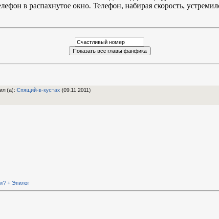
лефон в распахнутое окно. Телефон, набирая скорость, устремилс
ил (а)
:
Спящий-в-кустах
(09.11.2011)
ем? + Эпилог