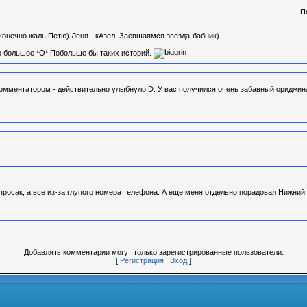
П
конечно жаль Петю) Леня - кАзел! Заевшаямся звезда-бабник)
о большое *О* Побольше бы таких историй.
омментатором - действительно улыбнуло:D. У вас получился очень забавный ориджин
росак, а все из-за глупого номера телефона. А еще меня отдельно порадовал Нижний Т
Добавлять комментарии могут только зарегистрированные пользователи.
[
Регистрация
|
Вход
]