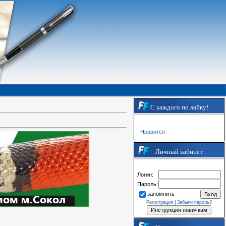
С каждого по лайку!
Нравится
Личный кабинет
Логин:
Пароль:
запомнить
Регистрация
|
Забыли пароль?