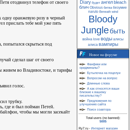
Петя отодвинул телефон от своего
Diary
ангел
bleach
будет
блич
Obvious
безумие
битва
naruto
Beneath
wind
Bloody
рок одну оранжевую розу в черный
ел прислать тебе мой уже пять
Jungle
быть
воды
война
love
алисы
а, попытался скрыться под
вампиры
алиса
Новое на форуме
лучай сделал шаг от своего
Фанфики или
ориджиналы?
мы живем во Владивостоке, и тарифы
Бутылочка на поцелуи
Вопросом на вопрос
Длинные слова
ъявил голос.
А как относятся ваши
близкие к вашему
писательству?
сил трубку.
Предложения по
улучшению сайта
ь, где и был пойман Петей.
Поиск соавтора
обайлфон, чтобы мы могли засекайт
Total users (no banned):
5005
Ry7.ru -
Интернет магазин