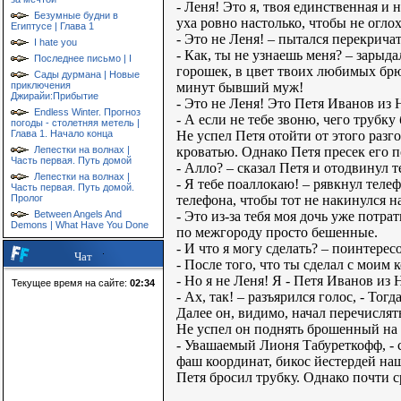
- Леня! Это я, твоя единственная и
Безумные будни в
уха ровно настолько, чтобы не огло
Египтусе | Глава 1
- Это не Леня! – пытался перекрича
I hate you
- Как, ты не узнаешь меня? – зарыда
Последнее письмо | I
горошек, в цвет твоих любимых брюк
Сады дурмана | Новые
минут бывший муж!
приключения
Джирайи:Прибытие
- Это не Леня! Это Петя Иванов из
Endless Winter. Прогноз
- А если не тебе звоню, чего трубку
погоды - столетняя метель |
Не успел Петя отойти от этого разг
Глава 1. Начало конца
кроватью. Однако Петя пресек его п
Лепестки на волнах |
Часть первая. Путь домой
- Алло? – сказал Петя и отодвинул 
Лепестки на волнах |
- Я тебе поаллокаю! – рявкнул теле
Часть первая. Путь домой.
телефона, чтобы тот не накинулся н
Пролог
- Это из-за тебя моя дочь уже потр
Between Angels And
Demons | What Have You Done
по межгороду просто бешенные.
- И что я могу сделать? – поинтерес
Чат
- После того, что ты сделал с моим
- Но я не Леня! Я - Петя Иванов из
Текущее время на сайте:
02:34
- Ах, так! – разъярился голос, - Тогд
Далее он, видимо, начал перечислят
Не успел он поднять брошенный на п
- Увашаемый Лионя Табуреткофф, - 
фаш координат, бикос йестердей на
Петя бросил трубку. Однако почти ср