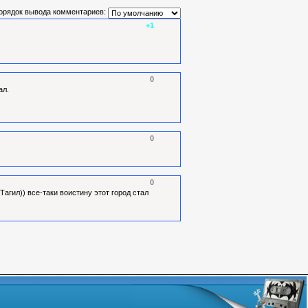
орядок вывода комментариев:
+1
0
ал.
0
0
агил)) все-таки воистину этот город стал