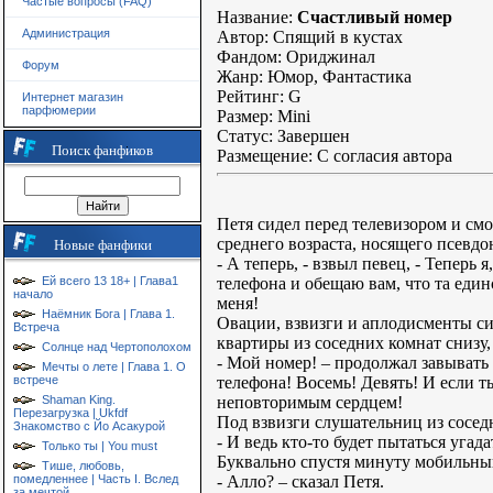
Частые вопросы (FAQ)
Название:
Счастливый номер
Администрация
Автор: Спящий в кустах
Фандом: Ориджинал
Форум
Жанр: Юмор, Фантастика
Рейтинг: G
Интернет магазин
парфюмерии
Размер: Mini
Статус: Завершен
Поиск фанфиков
Размещение: С согласия автора
Петя сидел перед телевизором и см
среднего возраста, носящего псевд
Новые фанфики
- А теперь, - взвыл певец, - Тепер
телефона и обещаю вам, что та един
Ей всего 13 18+ | Глава1
начало
меня!
Наёмник Бога | Глава 1.
Овации, взвизги и аплодисменты си
Встреча
квартиры из соседних комнат снизу, 
Солнце над Чертополохом
- Мой номер! – продолжал завывать
Мечты о лете | Глава 1. О
телефона! Восемь! Девять! И если т
встрече
неповторимым сердцем!
Shaman King.
Перезагрузка | Ukfdf
Под взвизги слушательниц из сосед
Знакомство с Йо Асакурой
- И ведь кто-то будет пытаться угад
Только ты | You must
Буквально спустя минуту мобильный 
Тише, любовь,
- Алло? – сказал Петя.
помедленнее | Часть I. Вслед
за мечтой