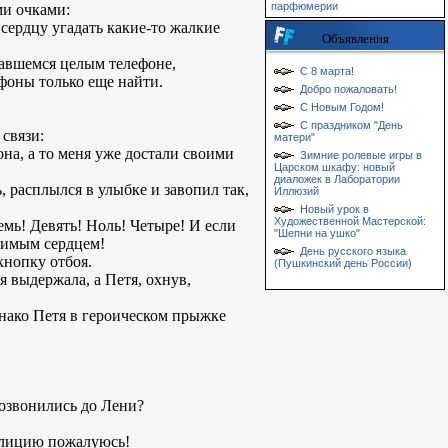
парфюмерии
ми очками:
сердцу угадать какие-то жалкие
Объявления
тавшемся целым телефоне,
С 8 марта!
ефоны только еще найти.
Добро пожаловать!
С Новым Годом!
С праздником "День
связи:
матери"
на, а то меня уже достали своими
Зимние ролевые игры в
Царском шкафу: новый
диаложек в Лаборатории
расплылся в улыбке и завопил так,
Иллюзий
Новый урок в
Художественной Мастерской:
емь! Девять! Ноль! Четыре! И если
"Шепни на ушко"
оримым сердцем!
День русского языка
кнопку отбоя.
(Пушкинский день России)
я выдержала, а Петя, охнув,
днако Петя в героическом прыжке
 дозвонились до Лени?
милицию пожалуюсь!