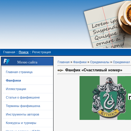
Главная
::
Поиск
::
Регистрация
Меню сайта
Главная
»
Фанфики
»
Ориджиналы
»
Ориджинал
Фанфик «Счастливый номер»
Главная страница
Фанфики
Иллюстрации
Статьи о фанфикшене
Термины фанфикшена
Инструменты авторов
Конкурсы и турниры