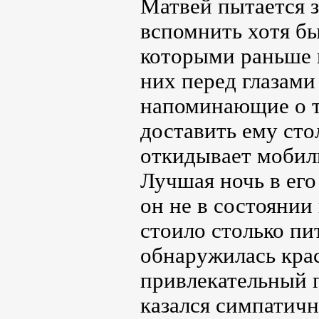
Матвей пытается з
вспомнить хотя бы
которыми раньше в
них перед глазам
напоминающие о т
доставить ему сто
откидывает мобиль
Лучшая ночь в его
он не в состоянии
стоило столько пи
обнаружилась крас
привлекательный п
казался симпатич