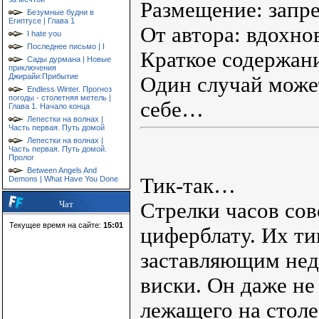
Размещение: запр
Безумные будни в
Египтусе | Глава 1
От автора: вдохн
I hate you
Последнее письмо | I
Краткое содержан
Сады дурмана | Новые
приключения
Джирайи:Прибытие
Один случай может
Endless Winter. Прогноз
погоды - столетняя метель |
себе…
Глава 1. Начало конца
Лепестки на волнах |
Часть первая. Путь домой
Лепестки на волнах |
Часть первая. Путь домой.
Пролог
Between Angels And
Тик-так…
Demons | What Have You Done
Стрелки часов со
Чат
Текущее время на сайте:
15:01
циферблату. Их ти
заставляющим нед
виски. Он даже не
лежащего на столе