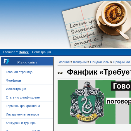
Главная
::
Поиск
::
Регистрация
Меню сайта
Главная
»
Фанфики
»
Ориджиналы
»
Ориджинал
Фанфик «Требуе
Главная страница
Фанфики
Иллюстрации
Статьи о фанфикшене
Термины фанфикшена
Инструменты авторов
Конкурсы и турниры