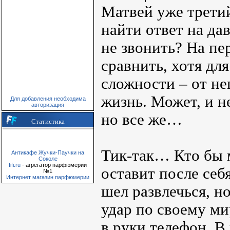
Матвей уже третий
найти ответ на да
не звонить? На пе
сравнить, хотя дл
сложности – от не
жизнь. Может, и н
Для добавления необходима
авторизация
но все же…
Статистика
Тик-так… Кто бы 
Антикафе Жучки-Паучки на
Соколе
fifi.ru
- агрегатор парфюмерии
оставит после се
№1
Интернет магазин парфюмерии
шел развлечься, н
удар по своему ми
в руки телефон. В