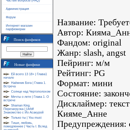
Частые вопросы (FAQ)
Администрация
Форум
Название: Требуе
Интернет магазин
парфюмерии
Автор: Кияма_Ан
Поиск фанфиков
Фандом: original
Жанр: slash, angst
Пейринг: м/м
Новые фанфики
Рейтинг: PG
Ей всего 13 18+ | Глава1
начало
Формат: мини
Наёмник Бога | Глава 1.
Встреча
Состояние: законч
Солнце над Чертополохом
Мечты о лете | Глава 1. О
встрече
Дисклаймер: текст
Shaman King.
Перезагрузка | Ukfdf
Кияме_Анне
Знакомство с Йо Асакурой
Только ты | You must
Предупреждения:
Тише, любовь,
помедленнее | Часть I. Вслед
за мечтой