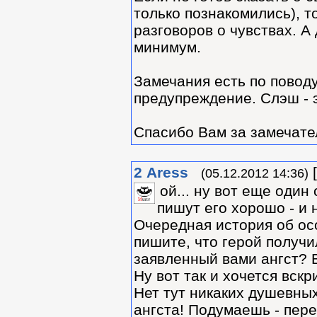
только познакомились), т
разговоров о чувствах. А
минимум.
Замечания есть по поводу
предупреждение. Слэш - э
Спасибо Вам за замечате
2
Aress
[
(05.12.2012 14:36)
ой... ну вот еще один
пишут его хорошо - и 
Очередная история об осо
пишите, что герой получи
заявленный вами ангст? В
Ну вот так и хочется вскр
Нет тут никаких душевных
ангста! Подумаешь - пере