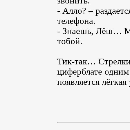
звонить.
- Алло? – раздает
телефона.
- Знаешь, Лёш… Мн
тобой.
Тик-так… Стрелки
циферблате одним 
появляется лёгкая 