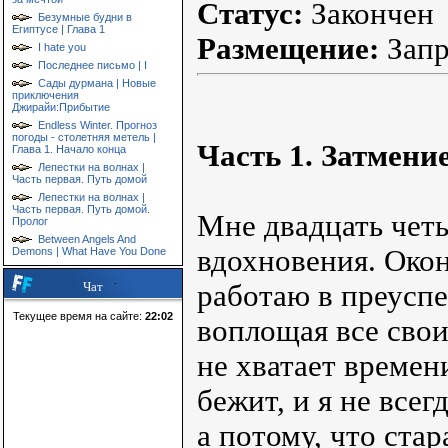
Статус:
Закончен
Безумные будни в
Египтусе | Глава 1
Размещение:
Зап
I hate you
Последнее письмо | I
Сады дурмана | Новые
приключения
Джирайи:Прибытие
Endless Winter. Прогноз
погоды - столетняя метель |
Часть 1. Затмени
Глава 1. Начало конца
Лепестки на волнах |
Часть первая. Путь домой
Лепестки на волнах |
Часть первая. Путь домой.
Мне двадцать четы
Пролог
Between Angels And
вдохновения. Око
Demons | What Have You Done
работаю в преусп
Чат
Текущее время на сайте:
22:02
воплощая все свои
не хватает времен
бежит, и я не всег
а потому, что ста