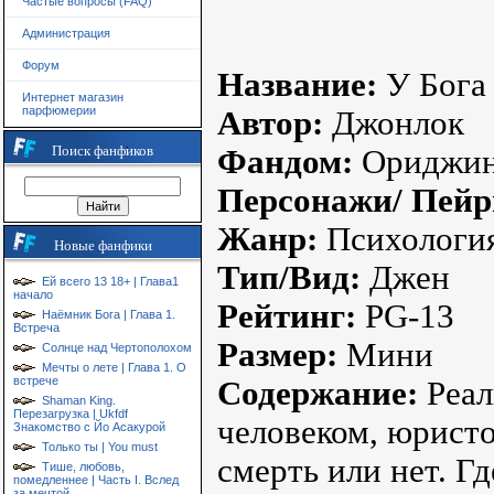
Частые вопросы (FAQ)
Администрация
Форум
Название:
У Бога 
Интернет магазин
парфюмерии
Автор:
Джонлок
Поиск фанфиков
Фандом:
Ориджи
Персонажи/ Пейр
Жанр:
Психология
Новые фанфики
Тип/Вид:
Джен
Ей всего 13 18+ | Глава1
начало
Рейтинг:
PG-13
Наёмник Бога | Глава 1.
Встреча
Размер:
Мини
Солнце над Чертополохом
Мечты о лете | Глава 1. О
встрече
Содержание:
Реал
Shaman King.
Перезагрузка | Ukfdf
человеком, юрист
Знакомство с Йо Асакурой
Только ты | You must
смерть или нет. Г
Тише, любовь,
помедленнее | Часть I. Вслед
за мечтой