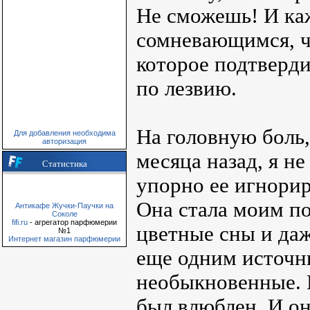
Не сможешь! И каж
сомневающимся, чт
которое подтверди
по лезвию.
На головную боль,
Для добавления необходима
авторизация
месяца назад, я н
Статистика
упорно ее игнори
Она стала моим п
Антикафе Жучки-Паучки на
Соколе
fifi.ru
- агрегатор парфюмерии
цветные сны и даж
№1
Интернет магазин парфюмерии
еще одним источн
необыкновенные. 
был влюблен. И она