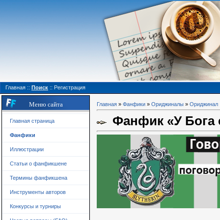
Главная
::
Поиск
::
Регистрация
Меню сайта
Главная
»
Фанфики
»
Ориджиналы
»
Ориджинал
Фанфик «У Бога 
Главная страница
Фанфики
Иллюстрации
Статьи о фанфикшене
Термины фанфикшена
Инструменты авторов
Конкурсы и турниры