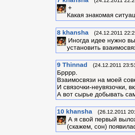
(24.12.2011 22:2
+
Какая знакомая ситуац
8
khansha
(24.12.2011 22:2
Иногда идее нужно вы
установить взаимосвяз
9
Thinnad
(24.12.2011 23:5
Брррр.
Взаимосвязи на моей сов
И связочки-неувязочки, 
А вот сырье добывать сам
10
khansha
(26.12.2011 20
А я свой первый выло
(скажем, сон) появилас