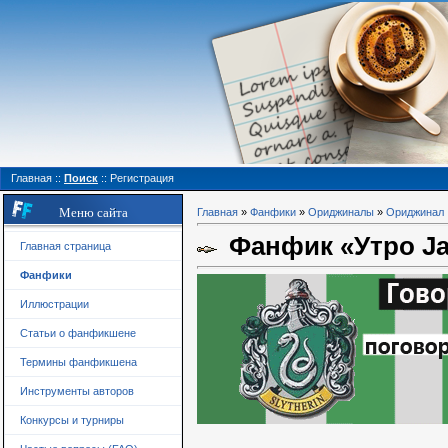
Главная
::
Поиск
::
Регистрация
Меню сайта
Главная
»
Фанфики
»
Ориджиналы
»
Ориджинал
Фанфик «Утро Jam
Главная страница
Фанфики
Иллюстрации
Статьи о фанфикшене
Термины фанфикшена
Инструменты авторов
Конкурсы и турниры