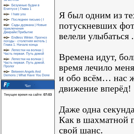
Безумные будни в
Египтусе | Глава 1
Я был одним из те
I hate you
Последнее письмо | I
потускневших фото
Сады дурмана | Новые
приключения
Джирайи:Прибытие
велели улыбаться .
Endless Winter. Прогноз
погоды - столетняя метель |
Глава 1. Начало конца
Лепестки на волнах |
Часть первая. Путь домой
Времена идут, бол
Лепестки на волнах |
Часть первая. Путь домой.
время лечило меня
Пролог
Between Angels And
и обо всём… нас 
Demons | What Have You Done
движение вперёд!
Чат
Текущее время на сайте:
07:03
Даже одна секунда
Как в шахматной 
свой шанс.