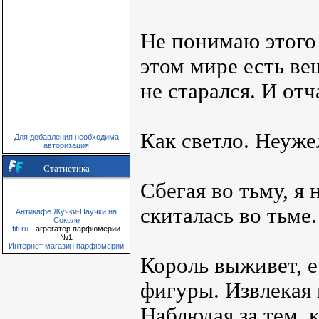
Не понимаю этого 
этом мире есть ве
не старался. И отч
Как светло. Неуже
Для добавления необходима
авторизация
Статистика
Сбегая во тьму, я
скиталась во тьме
Антикафе Жучки-Паучки на
Соколе
fifi.ru
- агрегатор парфюмерии
№1
Интернет магазин парфюмерии
Король выживет, е
фигуры. Извлекая 
Наблюдая за тем, 