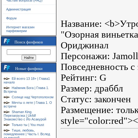
Частые вопросы (FAQ)
Администрация
Форум
Название: <b>Утро
Интернет магазин
парфюмерии
"Озорная виньетк
Поиск фанфиков
Ориджинал
Персонажи: Jamoll
Повседневность с
Новые фанфики
Рейтинг: G
Ей всего 13 18+ | Глава1
начало
Размер: драббл
Наёмник Бога | Глава 1.
Встреча
Статус: закончен
Солнце над Чертополохом
Мечты о лете | Глава 1. О
встрече
Размещение: тольк
Shaman King.
Перезагрузка | Ukfdf
style="color:red">
Знакомство с Йо Асакурой
Только ты | You must
Тише, любовь,
помедленнее | Часть I. Вслед
за мечтой