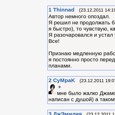
1
Thinnad
(23.12.2011 14:1
Автор немного опоздал.
Я решил не продолжать бол
я быстро), то чувствую, к
Я разочаровался и устал 
Все!
Признаю медленную работу
я постоянно просто пере
планами.
2
CyMpaK
(23.12.2011 19:0
+
мне было жалко Джамо
написан с душой) а таком
3
ДжЭмилия
(23.12.2011 1