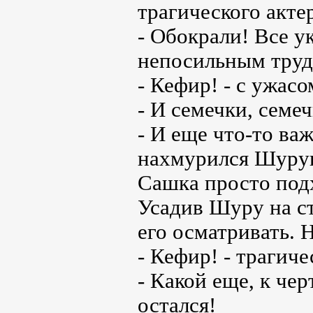
трагического акте
- Обокрали! Все у
непосильным труд
- Кефир! - с ужас
- И семечки, семеч
- И еще что-то важ
нахмурился Шуру
Сашка просто под
Усадив Шуру на ст
его осматривать. 
- Кефир! - трагич
- Какой еще, к черт
остался!