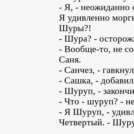
- Я, - неожиданно
Я удивленно моргн
Шуры?!
- Шура? - осторож
- Вообще-то, не с
Саня.
- Санчез, - гавкну
- Сашка, - добавил
- Шуруп, - законч
- Что - шуруп? - н
- Я Шуруп, - удив
Четвертый. - Шур