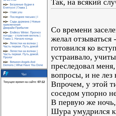
Так, на всякий слу
Безумные будни в
Египтусе | Глава 1
I hate you
Последнее письмо | I
Сады дурмана | Новые
приключения
Со времени заселе
Джирайи:Прибытие
Endless Winter. Прогноз
погоды - столетняя метель |
желал отзываться 
Глава 1. Начало конца
Лепестки на волнах |
готовился ко всту
Часть первая. Путь домой
Лепестки на волнах |
устраивало, учит
Часть первая. Путь домой.
Пролог
Between Angels And
преследовал меня,
Demons | What Have You Done
вопросы, и не лез
Чат
Впрочем, у этой т
Текущее время на сайте:
07:12
соседом упорно не
В первую же ночь,
Шура умудрился к