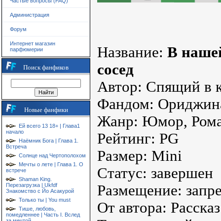
Частые вопросы (FAQ)
Администрация
Форум
Интернет магазин
Название:
В наше
парфюмерии
сосед
Поиск фанфиков
Автор: Спящий в 
Фандом: Ориджин
Новые фанфики
Жанр: Юмор, Ром
Ей всего 13 18+ | Глава1
начало
Рейтинг: PG
Наёмник Бога | Глава 1.
Встреча
Размер: Mini
Солнце над Чертополохом
Мечты о лете | Глава 1. О
Статус: завершен
встрече
Shaman King.
Перезагрузка | Ukfdf
Размещение: запр
Знакомство с Йо Асакурой
Только ты | You must
От автора: Рассказ
Тише, любовь,
помедленнее | Часть I. Вслед
за мечтой