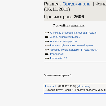
Раздел:
Ориджиналы
| Фэн
(26.11.2011)
Просмотров
:
2606
7 случайных фанфиков:
О пользе откровенных бесед | Глава 6
А если сказка кончилась?!
А знаешь, как грустно
Innocent | Для показательной дуэли
"Любовь нужна каждому" | Глава третья
Реальность
Immortalia | 12.
Всего комментариев
:
1
1
justbell
[
Материал
]
(26.11.2011 23:00)
Я люблю Шуру, чесна. Он просто прелесть. Жду 