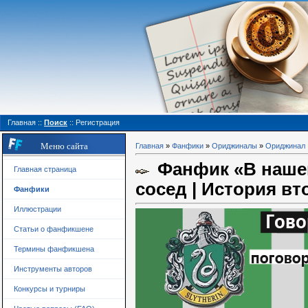
Главная
::
Поиск
::
Регистрация
Меню сайта
Главная
»
Фанфики
»
Ориджиналы
»
Ориджинал
Фанфик «В наше
Главная страница
сосед | История в
Фанфики
Иллюстрации
Статьи о фанфикшене
Термины фанфикшена
Инструменты авторов
Конкурсы и турниры