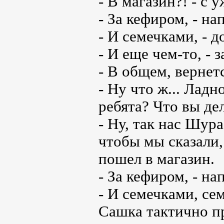
- В магазин?! - с 
- За кефиром, - н
- И семечками, - д
- И еще чем-то, -
- В общем, вернетс
- Ну что ж... Ладно
ребята? Что вы дел
- Ну, так нас Шура
чтобы мы сказали,
пошел в магазин.
- За кефиром, - н
- И семечками, се
Сашка тактично п