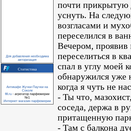
почти прикрытую д
уснуть. На следу
возгласами и мухо
переселился в ван
Вечером, проявив 
переселиться в ква
Для добавления необходима
авторизация
спал в углу моей 
Статистика
обнаружился уже н
когда я чуть не на
Антикафе Жучки-Паучки на
Соколе
- Ты что, мазохист
fifi.ru
- агрегатор парфюмерии
№1
Интернет магазин парфюмерии
соседа, держа в р
притащенную парне
- Там с балкона ду