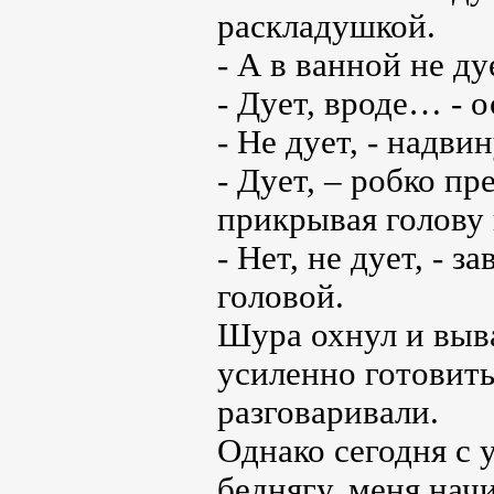
раскладушкой.
- А в ванной не ду
- Дует, вроде… - 
- Не дует, - надвин
- Дует, – робко п
прикрывая голову 
- Нет, не дует, - 
головой.
Шура охнул и выва
усиленно готовить
разговаривали.
Однако сегодня с у
беднягу, меня нач