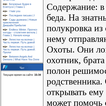
Содержание: в
Безумные будни в
Египтусе | Глава 1
I hate you
беда. На знатн
Последнее письмо | I
Сады дурмана | Новые
приключения
полукровка из 
Джирайи:Прибытие
Endless Winter. Прогноз
погоды - столетняя метель |
нему отправл
Глава 1. Начало конца
Лепестки на волнах |
Часть первая. Путь домой
Охоты. Они лов
Лепестки на волнах |
Часть первая. Путь домой.
Пролог
охотник, брата
Between Angels And
Demons | What Have You Done
полон решимос
Чат
Текущее время на сайте:
15:34
родственника. 
открывать ему 
может помочь с