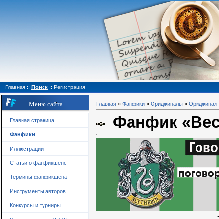
Главная
::
Поиск
::
Регистрация
Меню сайта
Главная
»
Фанфики
»
Ориджиналы
»
Ориджинал
Фанфик «Вес
Главная страница
Фанфики
Иллюстрации
Статьи о фанфикшене
Термины фанфикшена
Инструменты авторов
Конкурсы и турниры