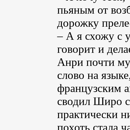
пьяным от воз
дорожку преле
– А я схожу с 
говорит и дела
Анри почти му
слово на языке
французским а
сводил Широ с 
практически н
похоть стала ч