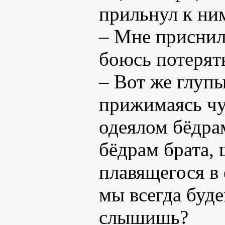
прильнул к ни
– Мне приснил
боюсь потерять
– Вот же глуп
прижимаясь ч
одеялом бёдра
бёдрам брата, 
плавящегося в е
мы всегда буде
слышишь?