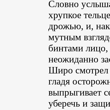
Словно услыша
хрупкое тельц
дрожью, и, нак
мутным взгляд
бинтами лицо,
неожиданно за
Широ смотрел н
гладя осторожн
выпрыгивает с
уберечь и защи