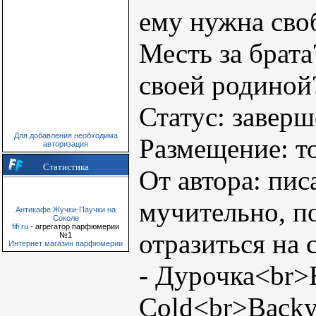
ему нужна сво
Месть за брата
своей родиной
Статус: завер
Для добавления необходима
Размещение: то
авторизация
Статистика
От автора: пис
мучительно, п
Антикафе Жучки-Паучки на
Соколе
fifi.ru
- агрегатор парфюмерии
отразиться на
№1
Интернет магазин парфюмерии
- Дурочка<br>B
Cold<br>Backy