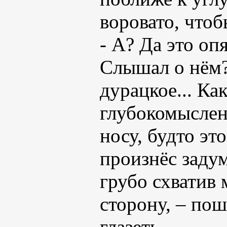
воровато, чтоб
- А? Да это оп
Слышал о нём?
дурацкое... Ка
глубокомыслен
носу, будто эт
произнёс задум
грубо схватив 
сторону, – пош
глазеть.