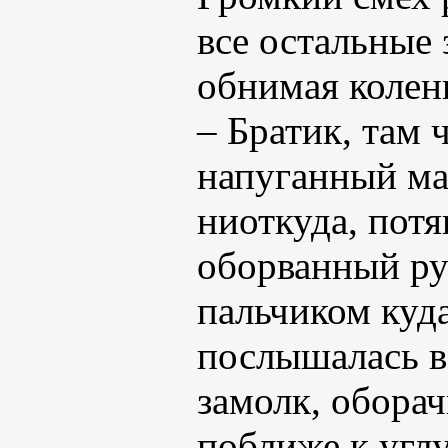
все остальные 
обнимая колени
– Братик, там 
напуганный ма
ниоткуда, потя
оборванный ру
пальчиком куда
послышалась в
замолк, обора
поближе к углу