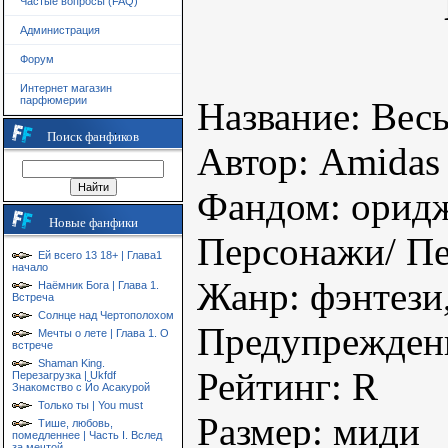
Частые вопросы (FAQ)
Администрация
Форум
Интернет магазин
парфюмерии
Название: Вес
Поиск фанфиков
Автор: Amidas
Фандом: орид
Новые фанфики
Персонажи/ Пе
Ей всего 13 18+ | Глава1
начало
Жанр: фэнтези,
Наёмник Бога | Глава 1.
Встреча
Солнце над Чертополохом
Предупреждени
Мечты о лете | Глава 1. О
встрече
Shaman King.
Рейтинг: R
Перезагрузка | Ukfdf
Знакомство с Йо Асакурой
Только ты | You must
Размер: миди
Тише, любовь,
помедленнее | Часть I. Вслед
за мечтой