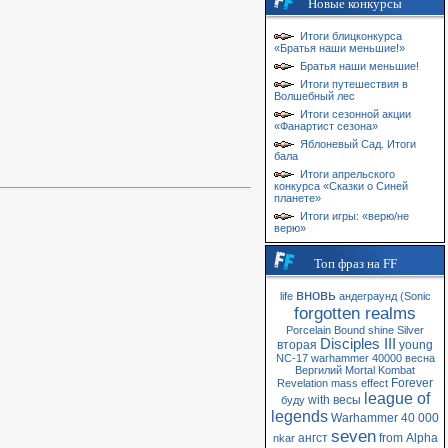
Новые конкурсы
Итоги блицконкурса
«Братья наши меньшие!»
Братья наши меньшие!
Итоги путешествия в
Волшебный лес
Итоги сезонной акции
«Фанартист сезона»
Яблоневый Сад. Итоги
бала
Итоги апрельского
конкурса «Сказки о Синей
планете»
Итоги игры: «верю/не
верю»
Топ фраз на FF
вновь
life
андеграунд
(Sonic
forgotten realms
Porcelain
Bound
shine
Silver
Disciples III
вторая
young
NC-17
warhammer 40000
весна
Вергилий
Mortal Kombat
Forever
Revelation
mass
effect
league of
with
весы
буду
legends
Warhammer 40 000
seven
ангст
from
Alpha
nkar