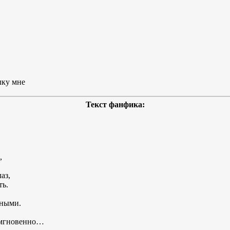
лку мне
Текст фанфика:
,
аз,
ть.
нными.
к мгновенно…