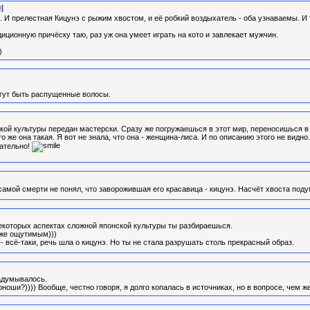
л
]
 И прелестная Кицунэ с рыжим хвостом, и её робкий воздыхатель - оба узнаваемы. И 
иционную причёску таю, раз уж она умеет играть на кото и завлекает мужчин.
)
огут быть распущенные волосы.
ой культуры передан мастерски. Сразу же погружаешься в этот мир, переносишься в ч
о же она такая. Я вот не знала, что она - женщина-лиса. И по описанию этого не видн
чательно!
 самой смерти не понял, что заворожившая его красавица - кицунэ. Насчёт хвоста по
некоторых аспектах сложной японской культуры ты разбираешься.
аже ощутимым)))
- всё-таки, речь шла о кицунэ. Но ты не стала разрушать столь прекрасный образ.
задумывалось.
ноши?)))) Вообще, честно говоря, я долго копалась в источниках, но в вопросе, чем ж