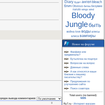
Diary
ангел
bleach
будет
блич
Obvious
безумие
битва
naruto
wings
wind
Bloody
Jungle
быть
воды
война
love
алисы
вампиры
алиса
Новое на форуме
Фанфики или
ориджиналы?
Бутылочка на поцелуи
Вопросом на вопрос
Длинные слова
А как относятся ваши
близкие к вашему
писательству?
Предложения по
улучшению сайта
Поиск соавтора
Total users (no banned):
5005
орядок вывода комментариев:
0
Ry7.ru -
Интернет магазин