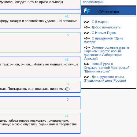
парфюмерии
лучилось создать что-то оригинальное))
Объявления
+1
феру загадки и волшебства удалось. И описания
С 8 марта!
Добро пожаловать!
С Новым Годом!
0
С праздником "День
матери"
Зимние ролевые игры в
Царском шкафу: новый
диаложек в Лаборатории
Иллюзий
+1
Новый урок в
ам: он, он, он, он... Читать не мешает, но лучше
Художественной Мастерской:
"Шепни на ушко"
День русского языка
(Пушкинский день России)
0
логах. Постараюсь еще поискать синонимы)))
0
+1
делал образ героев несколько тривиальным.
т минус можно опустить. Удачи вам в творчестве