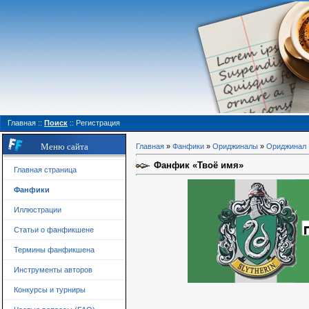
Главная
::
Поиск
::
Регистрация
Меню сайта
Главная
»
Фанфики
»
Ориджиналы
»
Ориджинал
Фанфик «Твоё имя»
Главная страница
Фанфики
Иллюстрации
Статьи о фанфикшене
Термины фанфикшена
Инструменты авторов
Конкурсы и турниры