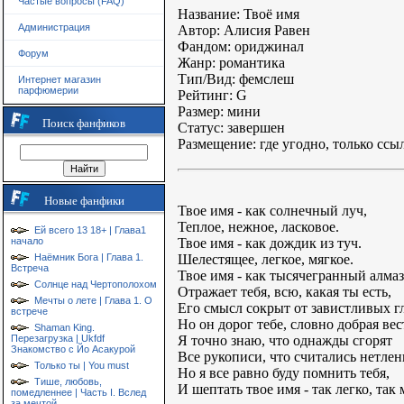
Частые вопросы (FAQ)
Название: Твоё имя
Администрация
Автор: Алисия Равен
Фандом: ориджинал
Форум
Жанр: романтика
Тип/Вид: фемслеш
Интернет магазин
парфюмерии
Рейтинг: G
Размер: мини
Поиск фанфиков
Статус: завершен
Размещение: где угодно, только ссы
Новые фанфики
Твое имя - как солнечный луч,
Теплое, нежное, ласковое.
Ей всего 13 18+ | Глава1
Твое имя - как дождик из туч.
начало
Шелестящее, легкое, мягкое.
Наёмник Бога | Глава 1.
Встреча
Твое имя - как тысячегранный алмаз
Солнце над Чертополохом
Отражает тебя, всю, какая ты есть,
Мечты о лете | Глава 1. О
Его смысл сокрыт от завистливых гл
встрече
Но он дорог тебе, словно добрая вес
Shaman King.
Я точно знаю, что однажды сгорят
Перезагрузка | Ukfdf
Знакомство с Йо Асакурой
Все рукописи, что считались нетле
Только ты | You must
Но я все равно буду помнить тебя,
Тише, любовь,
И шептать твое имя - так легко, та
помедленнее | Часть I. Вслед
за мечтой