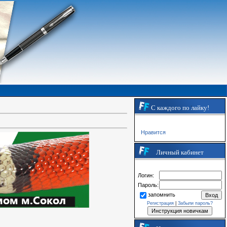
С каждого по лайку!
Нравится
Личный кабинет
Логин:
Пароль:
запомнить
Регистрация
|
Забыли пароль?