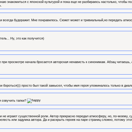
инаю знакомиться с японской культурой и пока еще не разбираюсь настолько, чтобы по
ь.
и всегда будоражит. Мне понравилось. Сюжет может и тривиальный,но передать атмос
ль... Ну, это как получится)
е при просмотре начала бросается авторская ненависть к синонимам. Абзац читаешь, а т
ми бороться))) просто был такой замысел, чтобы имя героя упоминалось только в диа
и озвучить тапки?
и не играют существенной роли. Автор прекрасно передал атмосферу, но, по-моему, с
лесть или задумка автора. Да и раскрыть героев на паре страниц сложно, потому это