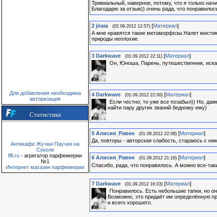
Тривиальный, наверное, потому, что я только нач
Благодарю за отзыв)) очень рада, что понравилос
2
jiraia
[
Материал
]
(02.09.2012 12:57)
А мне нравятся такие метаморфозы.Налет мистик
природы неплохие.
3
Darkwave
[
Материал
]
(01.09.2012 22:11)
Он, Юноша, Парень, путешественник, искате
Для добавления необходима
4
Darkwave
[
Материал
]
(01.09.2012 22:00)
авторизация
Если честно, то уже все позабыл)) Но, даж
найти пару других званий бедному ему)
Статистика
5
Алиcия_Равен
[
Материал
]
(01.09.2012 22:08)
Да, повторы - авторская слабость, стараюсь с ни
Антикафе Жучки-Паучки на
Соколе
fifi.ru
- агрегатор парфюмерии
6
Алиcия_Равен
[
Материал
]
(01.09.2012 21:18)
№1
Спасибо, рада, что понравилось. А можно все-так
Интернет магазин парфюмерии
7
Darkwave
[
Материал
]
(01.09.2012 16:03)
Понравилось. Есть небольшие тапки, но он
Возможно, это придаёт им определённую пре
и всего хорошего.