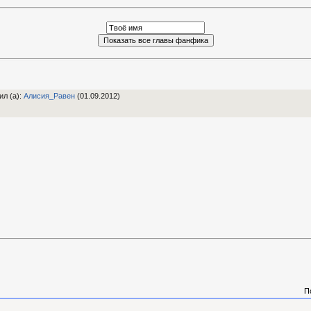
ил (а)
:
Алиcия_Равен
(01.09.2012)
П