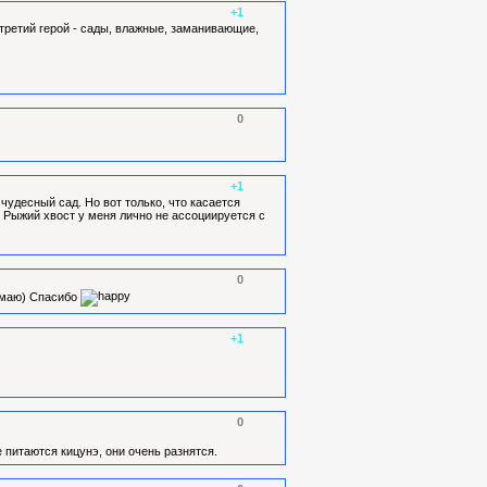
+1
третий герой - сады, влажные, заманивающие,
0
+1
удесный сад. Но вот только, что касается
о. Рыжий хвост у меня лично не ассоциируется с
0
думаю) Спасибо
+1
0
е питаются кицунэ, они очень разнятся.