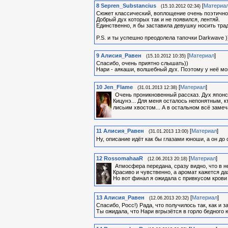
8
Sepren_Substancius
[
Материа
(15.10.2012 02:34)
Сюжет классический, воплощение очень поэтично.
Добрый дух которых так и не появился, лентяй.
Единственно, я бы заставила девушку носить трад
P.S. и ты успешно преодолела тапочки Darkwave )
9
Алиcия_Равен
[
Материал
]
(15.10.2012 10:35)
Спасибо, очень приятно слышать))
Нари - аякаши, волшебный дух. Поэтому у неё м
10
Jen_Flame
[
Материал
]
(31.01.2013 12:38)
Очень проникновенный рассказ. Дух японск
Кицунэ... Для меня осталось непонятным, кт
лисьим хвостом... А в остальном всё заме
11
Алиcия_Равен
[
Материал
]
(31.01.2013 13:00)
Ну, описание идёт как бы глазами юноши, а он до
12
RossomahaaR
[
Материал
]
(12.06.2013 20:18)
Атмосфера передана, сразу видно, что в 
Красиво и чувственно, а аромат кажется д
Но вот финал я ожидала с привкусом крови 
13
Алиcия_Равен
[
Материал
]
(12.06.2013 20:32)
Спасибо, Росс!) Рада, что получилось так, как и 
Ты ожидала, что Нари вгрызётся в горло бедного ю